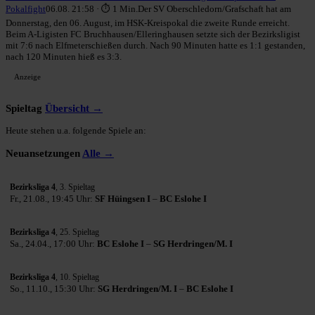
Pokalfight
06.08. 21:58 · ⏱ 1 Min.
Der SV Oberschledorn/Grafschaft hat am
Donnerstag, den 06. August, im HSK-Kreispokal die zweite Runde erreicht.
Beim A-Ligisten FC Bruchhausen/Elleringhausen setzte sich der Bezirksligist
mit 7:6 nach Elfmeterschießen durch. Nach 90 Minuten hatte es 1:1 gestanden,
nach 120 Minuten hieß es 3:3.
Anzeige
Spieltag
Übersicht →
Heute stehen u.a. folgende Spiele an:
Neuansetzungen
Alle →
Bezirksliga 4
, 3. Spieltag
Fr., 21.08., 19:45 Uhr:
SF Hüingsen I
–
BC Eslohe I
Bezirksliga 4
, 25. Spieltag
Sa., 24.04., 17:00 Uhr:
BC Eslohe I
–
SG Herdringen/M. I
Bezirksliga 4
, 10. Spieltag
So., 11.10., 15:30 Uhr:
SG Herdringen/M. I
–
BC Eslohe I