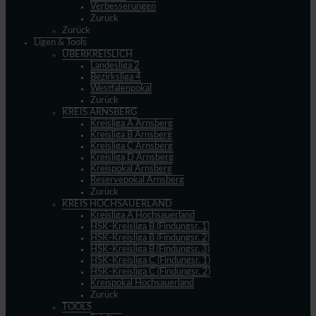
Verbesserungen
Zurück
Zurück
Ligen & Tools
ÜBERKREISLICH
Landesliga 2
Bezirksliga 4
Westfalenpokal
Zurück
KREIS ARNSBERG
Kreisliga A Arnsberg
Kreisliga B Arnsberg
Kreisliga C Arnsberg
Kreisliga D Arnsberg
Kreispokal Arnsberg
Reservepokal Arnsberg
Zurück
KREIS HOCHSAUERLAND
Kreisliga A Hochsauerland
HSK-Kreisliga B (Findungsr. 1)
HSK-Kreisliga B (Findungsr. 2)
HSK-Kreisliga B (Findungsr. 3)
HSK-Kreisliga C (Findungsr. 1)
HSK-Kreisliga C (Findungsr. 2)
Kreispokal Hochsauerland
Zurück
TOOLS