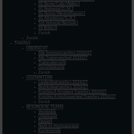
SG Berge/Calle/Wallen I
SG Nuhnetal/D./H. I
SG Reiste/Wenholthausen I
SG Altenbüren/S./A. I
TuS Velmede/Bestwig I
SV Brilon II
Zurück
Zurück
Transfers
ÜBERSICHT
Alle Sommertransfers 2026|27
Alle Trainerwechsel 2026|27
Trainerübersicht
Gerüchteküche
Zurück
LIGENINTERN
Landesligatransfers 2026|27
Bezirksligatransfers 2026|27
Kreisliga A Arnsberg Transfers 2026|27
Kreisliga A Hochsauerland Transfers 2026|27
Zurück
BESONDERE TEAMS
Vereinslos
Unbekannt
Pausiert
Nicht im Hochsauerland
Karriereende