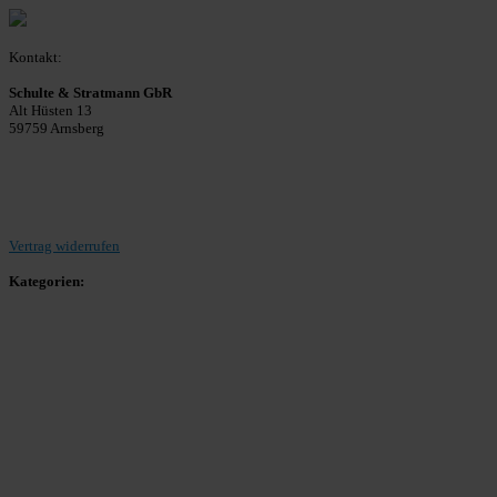
Kontakt:
Schulte & Stratmann GbR
Alt Hüsten 13
59759 Arnsberg
Beitrag einreichen
Vertrag widerrufen
Kategorien:
Allgemein
Landesliga 2
Bezirksliga 4
Kreisliga A Arnsberg
Kreisliga A Hochsauerland
Kreisliga B Arnsberg
Kreisliga B Hochsauerland
Kreisliga C Arnsberg
HSK-Kreisliga C West