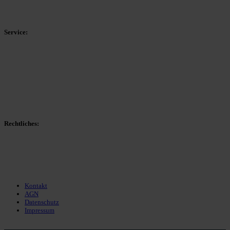
HSK-Kreisliga C Ost
Kreisliga D Arnsberg
Service:
Spieltag
Spielerdatenbank
Transfers
Marktwerte
Statistiken
Gerüchte
Managerspiel
Rechtliches:
Kontakt
Nutzungsbedingungen
Datenschutz
Impressum
Kontakt
AGN
Datenschutz
Impressum
© 2013 - 2026 match-day.de | Die aktuellsten News des Sauerlandfußballs