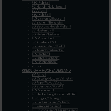
FSG Ruhrtal I
FC Neheim-Erlenbruch I
SV Affeln I
FSG Ruhrtal II
TuS Langenholthausen I
SV Bachum/Bergheim I
SG Beckum/Hövel/Mellen I
SV Hüsten 09 II
SG Holzen/Eisborn I
TuS Voßwinkel I
SV Arnsberg 09 I
SG Grevenstein/H./A. I
SG Allendorf/Amecke I
TuS Hachen I
SG Balve/Garbeck I
TuS Bruchhausen I
Zurück
KREISLIGA A HOCHSAUERLAND
BV Alme I
SG Ostwig/Nuttlar/Valmetal I
SG Arpe/W./C./D./S. I
SG Eversberg/H./W. I
TuS Medebach I
FC Fleckenberg/Grafschaft 04 I
TSV Bigge/Olsberg I
SG Siedlinghausen/Silbach I
FC Remblinghausen I
FC Bruchhausen/Elleringhausen I