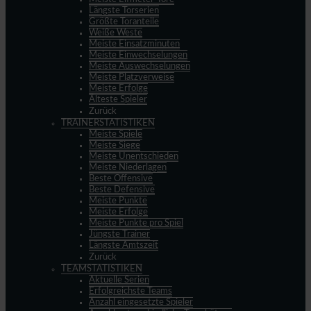
Längste Torserien
Größte Toranteile
Weiße Weste
Meiste Einsatzminuten
Meiste Einwechselungen
Meiste Auswechselungen
Meiste Platzverweise
Meiste Erfolge
Älteste Spieler
Zurück
TRAINERSTATISTIKEN
Meiste Spiele
Meiste Siege
Meiste Unentschieden
Meiste Niederlagen
Beste Offensive
Beste Defensive
Meiste Punkte
Meiste Erfolge
Meiste Punkte pro Spiel
Jüngste Trainer
Längste Amtszeit
Zurück
TEAMSTATISTIKEN
Aktuelle Serien
Erfolgreichste Teams
Anzahl eingesetzte Spieler