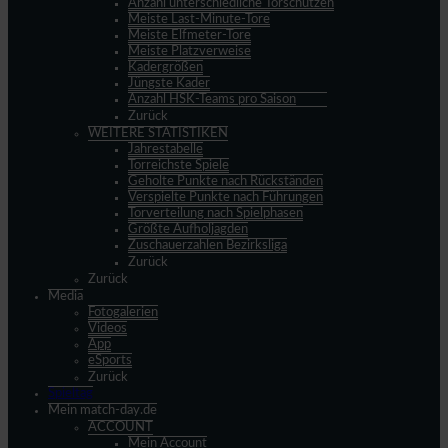
Anzahl unterschiedliche Torschützen
Meiste Last-Minute-Tore
Meiste Elfmeter-Tore
Meiste Platzverweise
Kadergrößen
Jüngste Kader
Anzahl HSK-Teams pro Saison
Zurück
WEITERE STATISTIKEN
Jahrestabelle
Torreichste Spiele
Geholte Punkte nach Rückständen
Verspielte Punkte nach Führungen
Torverteilung nach Spielphasen
Größte Aufholjagden
Zuschauerzahlen Bezirksliga
Zurück
Zurück
Media
Fotogalerien
Videos
App
eSports
Zurück
Spieltag
Mein match-day.de
ACCOUNT
Mein Account