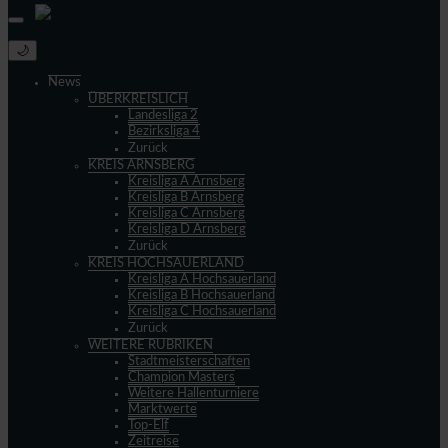
🌙
News
ÜBERKREISLICH
Landesliga 2
Bezirksliga 4
Zurück
KREIS ARNSBERG
Kreisliga A Arnsberg
Kreisliga B Arnsberg
Kreisliga C Arnsberg
Kreisliga D Arnsberg
Zurück
KREIS HOCHSAUERLAND
Kreisliga A Hochsauerland
Kreisliga B Hochsauerland
Kreisliga C Hochsauerland
Zurück
WEITERE RUBRIKEN
Stadtmeisterschaften
Champion Masters
Weitere Hallenturniere
Marktwerte
Top-Elf
Zeitreise