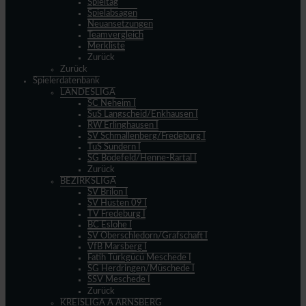
Spieltag
Spielabsagen
Neuansetzungen
Teamvergleich
Merkliste
Zurück
Zurück
Spielerdatenbank
LANDESLIGA
SC Neheim I
SuS Langscheid/Enkhausen I
RW Erlinghausen I
SV Schmallenberg/Fredeburg I
TuS Sundern I
SG Bödefeld/Henne-Rartal I
Zurück
BEZIRKSLIGA
SV Brilon I
SV Hüsten 09 I
TV Fredeburg I
BC Eslohe I
SV Oberschledorn/Grafschaft I
VfB Marsberg I
Fatih Türkgücü Meschede I
SG Herdringen/Müschede I
SSV Meschede I
Zurück
KREISLIGA A ARNSBERG