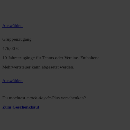
12 Monate unbegrenzter Zugriff auf alle Inhalte. Spare über 15 %
gegenüber dem Monatsabo.
Auswählen
Gruppenzugang
476,00 €
10 Jahreszugänge für Teams oder Vereine. Enthaltene
Mehrwertsteuer kann abgesetzt werden.
Auswählen
Du möchtest
match-day.de
-Plus verschenken?
Zum Geschenkkauf