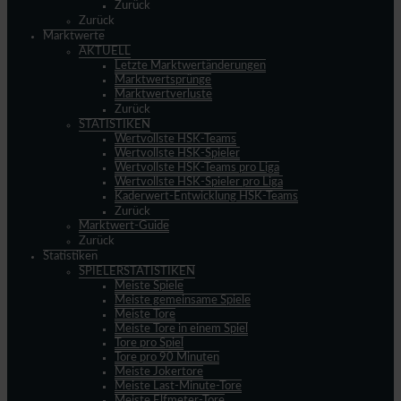
Zurück
Zurück
Marktwerte
AKTUELL
Letzte Marktwertänderungen
Marktwertsprünge
Marktwertverluste
Zurück
STATISTIKEN
Wertvollste HSK-Teams
Wertvollste HSK-Spieler
Wertvollste HSK-Teams pro Liga
Wertvollste HSK-Spieler pro Liga
Kaderwert-Entwicklung HSK-Teams
Zurück
Marktwert-Guide
Zurück
Statistiken
SPIELERSTATISTIKEN
Meiste Spiele
Meiste gemeinsame Spiele
Meiste Tore
Meiste Tore in einem Spiel
Tore pro Spiel
Tore pro 90 Minuten
Meiste Jokertore
Meiste Last-Minute-Tore
Meiste Elfmeter-Tore