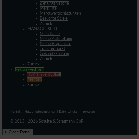
Zahlungshistorie
Merkliste
Marktwertschätzungen
Besuchte Spiele
Zurück
MANAGERSPIEL
Mein Kader
Meine Aufstellung
Meine Ergebnisse
Transfermarkt
Gesamt-Ranking
Zurück
Zurück
Region wechseln
HSK-Frauenfußball
Menden
Zurück
Kontakt
|
Nutzungsbedingungen
|
Datenschutz
|
Impressum
© 2013 - 2026 Schulte & Stratmann GbR
× Close Panel