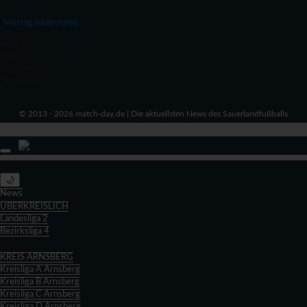
Vertrag widerrufen
Kontakt
AGN
Datenschutz
Impressum
© 2013 - 2026 match-day.de | Die aktuellsten News des Sauerlandfußballs
🌙
News
ÜBERKREISLICH
Landesliga 2
Bezirksliga 4
Zurück
KREIS ARNSBERG
Kreisliga A Arnsberg
Kreisliga B Arnsberg
Kreisliga C Arnsberg
Kreisliga D Arnsberg