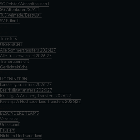
SG Reiste/Wenholthausen I
SG Altenbüren/S./A. I
TuS Velmede/Bestwig I
SV Brilon II
Zurück
Zurück
Transfers
ÜBERSICHT
Alle Sommertransfers 2026|27
Alle Trainerwechsel 2026|27
Trainerübersicht
Gerüchteküche
Zurück
LIGENINTERN
Landesligatransfers 2026|27
Bezirksligatransfers 2026|27
Kreisliga A Arnsberg Transfers 2026|27
Kreisliga A Hochsauerland Transfers 2026|27
Zurück
BESONDERE TEAMS
Vereinslos
Unbekannt
Pausiert
Nicht im Hochsauerland