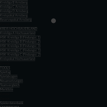
Kreisliga B Arnsberg
Kreisliga C Arnsberg
Kreisliga D Arnsberg
Kreispokal Arnsberg
Reservepokal Arnsberg
Zurück
KREIS HOCHSAUERLAND
Kreisliga A Hochsauerland
HSK-Kreisliga B (Findungsr. 1)
HSK-Kreisliga B (Findungsr. 2)
HSK-Kreisliga B (Findungsr. 3)
HSK-Kreisliga C (Findungsr. 1)
HSK-Kreisliga C (Findungsr. 2)
Kreispokal Hochsauerland
Zurück
TOOLS
Spieltag
Spielabsagen
Neuansetzungen
Teamvergleich
Merkliste
Zurück
Zurück
Spielerdatenbank