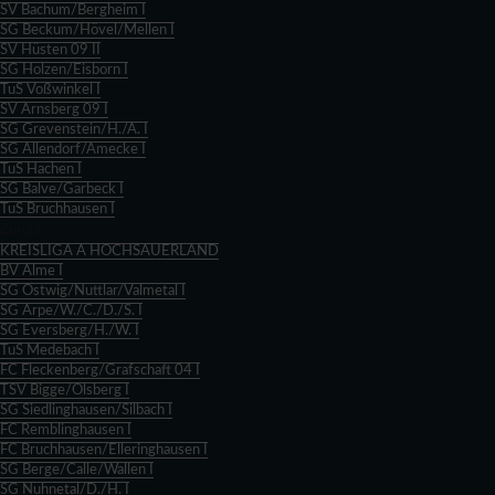
SV Bachum/Bergheim I
SG Beckum/Hövel/Mellen I
SV Hüsten 09 II
SG Holzen/Eisborn I
TuS Voßwinkel I
SV Arnsberg 09 I
SG Grevenstein/H./A. I
SG Allendorf/Amecke I
TuS Hachen I
SG Balve/Garbeck I
TuS Bruchhausen I
Zurück
KREISLIGA A HOCHSAUERLAND
BV Alme I
SG Ostwig/Nuttlar/Valmetal I
SG Arpe/W./C./D./S. I
SG Eversberg/H./W. I
TuS Medebach I
FC Fleckenberg/Grafschaft 04 I
TSV Bigge/Olsberg I
SG Siedlinghausen/Silbach I
FC Remblinghausen I
FC Bruchhausen/Elleringhausen I
SG Berge/Calle/Wallen I
SG Nuhnetal/D./H. I