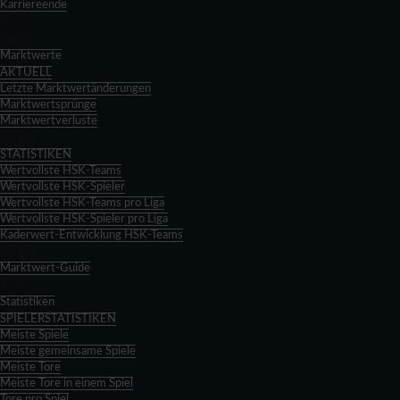
Karriereende
Zurück
Zurück
Marktwerte
AKTUELL
Letzte Marktwertänderungen
Marktwertsprünge
Marktwertverluste
Zurück
STATISTIKEN
Wertvollste HSK-Teams
Wertvollste HSK-Spieler
Wertvollste HSK-Teams pro Liga
Wertvollste HSK-Spieler pro Liga
Kaderwert-Entwicklung HSK-Teams
Zurück
Marktwert-Guide
Zurück
Statistiken
SPIELERSTATISTIKEN
Meiste Spiele
Meiste gemeinsame Spiele
Meiste Tore
Meiste Tore in einem Spiel
Tore pro Spiel