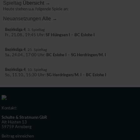
Spieltag
Übersicht →
Heute stehen u.a. folgende Spiele an:
Neuansetzungen
Alle →
Bezirksliga 4
, 3. Spieltag
Fr., 21.08., 19:45 Uhr:
SF Hüingsen I
–
BC Eslohe I
Bezirksliga 4
, 25. Spieltag
Sa., 24.04., 17:00 Uhr:
BC Eslohe I
–
SG Herdringen/M. I
Bezirksliga 4
, 10. Spieltag
So., 11.10., 15:30 Uhr:
SG Herdringen/M. I
–
BC Eslohe I
Kontakt:
Schulte & Stratmann GbR
Alt Hüsten 13
59759 Arnsberg
Beitrag einreichen