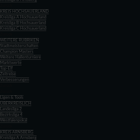
Zurück
KREIS HOCHSAUERLAND
Kreisliga A Hochsauerland
Kreisliga B Hochsauerland
Kreisliga C Hochsauerland
Zurück
WEITERE RUBRIKEN
Stadtmeisterschaften
Champion Masters
Weitere Hallenturniere
Marktwerte
Top-Elf
Zeitreise
Verbesserungen
Zurück
Zurück
Ligen & Tools
ÜBERKREISLICH
Landesliga 2
Bezirksliga 4
Westfalenpokal
Zurück
KREIS ARNSBERG
Kreisliga A Arnsberg