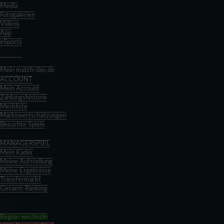
Media
Fotogalerien
Videos
App
eSports
Zurück
Spieltag
Mein match-day.de
ACCOUNT
Mein Account
Zahlungshistorie
Merkliste
Marktwertschätzungen
Besuchte Spiele
Zurück
MANAGERSPIEL
Mein Kader
Meine Aufstellung
Meine Ergebnisse
Transfermarkt
Gesamt-Ranking
Zurück
Zurück
Region wechseln