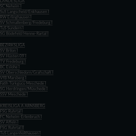
LANDESLIGA
SC Neheim I
SuS Langscheid/Enkhausen I
RW Erlinghausen I
SV Schmallenberg/Fredeburg I
TuS Sundern I
SG Bödefeld/Henne-Rartal I
Zurück
BEZIRKSLIGA
SV Brilon I
SV Hüsten 09 I
TV Fredeburg I
BC Eslohe I
SV Oberschledorn/Grafschaft I
VfB Marsberg I
Fatih Türkgücü Meschede I
SG Herdringen/Müschede I
SSV Meschede I
Zurück
KREISLIGA A ARNSBERG
FSG Ruhrtal I
FC Neheim-Erlenbruch I
SV Affeln I
FSG Ruhrtal II
TuS Langenholthausen I