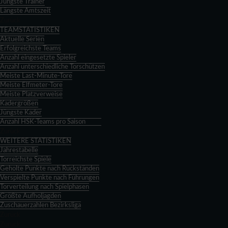
Jüngste Trainer
Längste Amtszeit
Zurück
TEAMSTATISTIKEN
Aktuelle Serien
Erfolgreichste Teams
Anzahl eingesetzte Spieler
Anzahl unterschiedliche Torschützen
Meiste Last-Minute-Tore
Meiste Elfmeter-Tore
Meiste Platzverweise
Kadergrößen
Jüngste Kader
Anzahl HSK-Teams pro Saison
Zurück
WEITERE STATISTIKEN
Jahrestabelle
Torreichste Spiele
Geholte Punkte nach Rückständen
Verspielte Punkte nach Führungen
Torverteilung nach Spielphasen
Größte Aufholjagden
Zuschauerzahlen Bezirksliga
Zurück
Zurück