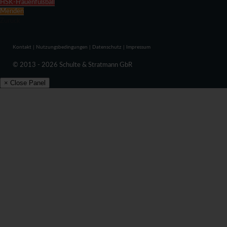
HSK-Frauenfußball
Menden
Zurück
Kontakt
|
Nutzungsbedingungen
|
Datenschutz
|
Impressum
© 2013 - 2026 Schulte & Stratmann GbR
× Close Panel