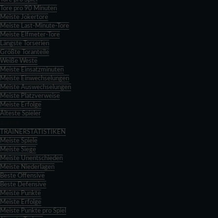
Tore pro 90 Minuten
Meiste Jokertore
Meiste Last-Minute-Tore
Meiste Elfmeter-Tore
Längste Torserien
Größte Toranteile
Weiße Weste
Meiste Einsatzminuten
Meiste Einwechselungen
Meiste Auswechselungen
Meiste Platzverweise
Meiste Erfolge
Älteste Spieler
Zurück
TRAINERSTATISTIKEN
Meiste Spiele
Meiste Siege
Meiste Unentschieden
Meiste Niederlagen
Beste Offensive
Beste Defensive
Meiste Punkte
Meiste Erfolge
Meiste Punkte pro Spiel