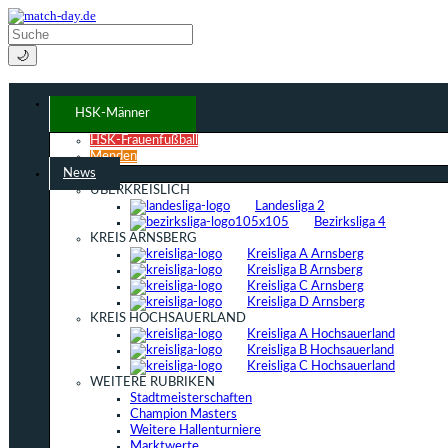
🌙
HSK-Männer
HSK-Frauenfußball
Menden
News
ÜBERKREISLICH
Landesliga 2
Bezirksliga 4
KREIS ARNSBERG
Kreisliga A Arnsberg
Kreisliga B Arnsberg
Kreisliga C Arnsberg
Kreisliga D Arnsberg
KREIS HOCHSAUERLAND
Kreisliga A Hochsauerland
Kreisliga B Hochsauerland
Kreisliga C Hochsauerland
WEITERE RUBRIKEN
Stadtmeisterschaften
Champion Masters
Weitere Hallenturniere
Marktwerte