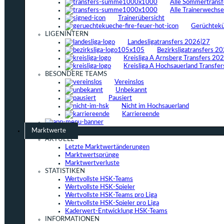
Alle Sommertrans
Alle Trainerwechs
Trainerübersicht
Gerüchtek
LIGENINTERN
Landesligatransfers 2026|27
Bezirksligatransfers 2
Kreisliga A Arnsberg Transfers 20
Kreisliga A Hochsauerland Transfe
BESONDERE TEAMS
Vereinslos
Unbekannt
Pausiert
Nicht im Hochsauerland
Karriereende
Marktwerte
AKTUELL
Letzte Marktwertänderungen
Marktwertsprünge
Marktwertverluste
STATISTIKEN
Wertvollste HSK-Teams
Wertvollste HSK-Spieler
Wertvollste HSK-Teams pro Liga
Wertvollste HSK-Spieler pro Liga
Kaderwert-Entwicklung HSK-Teams
INFORMATIONEN