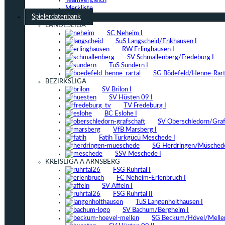
Teamvergleich
Merkliste
Spielerdatenbank
LANDESLIGA
SC Neheim I
SuS Langscheid/Enkhausen I
RW Erlinghausen I
SV Schmallenberg/Fredeburg I
TuS Sundern I
SG Bödefeld/Henne-Rarta
BEZIRKSLIGA
SV Brilon I
SV Hüsten 09 I
TV Fredeburg I
BC Eslohe I
SV Oberschledorn/Grafs
VfB Marsberg I
Fatih Türkgücü Meschede I
SG Herdringen/Müschede
SSV Meschede I
KREISLIGA A ARNSBERG
FSG Ruhrtal I
FC Neheim-Erlenbruch I
SV Affeln I
FSG Ruhrtal II
TuS Langenholthausen I
SV Bachum/Bergheim I
SG Beckum/Hövel/Mellen