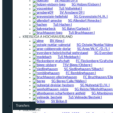
SV Hüsten 09 II
SG Holzen/Eisborn I
TuS Voßwinkel I
SV Arnsberg 09 I
SG Grevenstein/H./A. I
SG Allendorf/Amecke I
TuS Hachen I
SG Balve/Garbeck I
TuS Bruchhausen I
KREISLIGA A HOCHSAUERLAND
BV Alme I
SG Ostwig/Nuttlar/Valmet
SG Arpe/W./C./D./S. I
SG Eversber
TuS Medebach I
FC Fleckenberg/Grafschaf
TSV Bigge/Olsberg I
SG Siedlinghausen/Silbach I
FC Remblinghausen I
FC Bruchhausen/Elle
SG Berge/Calle/Wallen I
SG Nuhnetal/D./H. I
SG Reiste/Wenholthausen 
SG Altenbüren/
TuS Velmede/Bestwig I
SV Brilon II
Transfers
ÜBERSICHT