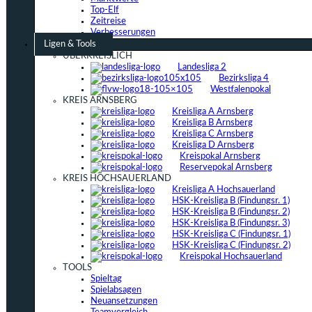
Top-Elf
Zeitreise
Verbesserungen
Ligen & Tools
ÜBERKREISLICH
Landesliga 2
Bezirksliga 4
Westfalenpokal
KREIS ARNSBERG
Kreisliga A Arnsberg
Kreisliga B Arnsberg
Kreisliga C Arnsberg
Kreisliga D Arnsberg
Kreispokal Arnsberg
Reservepokal Arnsberg
KREIS HOCHSAUERLAND
Kreisliga A Hochsauerland
HSK-Kreisliga B (Findungsr. 1)
HSK-Kreisliga B (Findungsr. 2)
HSK-Kreisliga B (Findungsr. 3)
HSK-Kreisliga C (Findungsr. 1)
HSK-Kreisliga C (Findungsr. 2)
Kreispokal Hochsauerland
TOOLS
Spieltag
Spielabsagen
Neuansetzungen