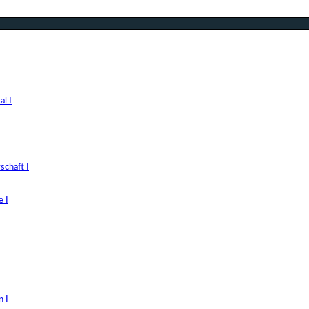
l I
chaft I
 I
 I