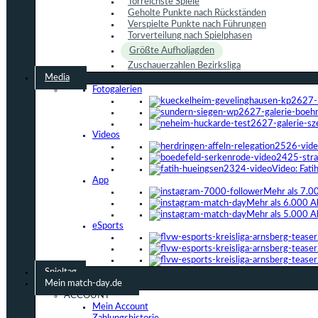
Torreichste Spiele
Geholte Punkte nach Rückständen
Verspielte Punkte nach Führungen
Torverteilung nach Spielphasen
Größte Aufholjagden
Zuschauerzahlen Bezirksliga
Media
Fotogalerien
Videos
Video: Fat
App
Mehr als 7.0
Mehr als 6.000 A
Mehr als 5.000 A
eSports
Spieltag
Mein match-day.de
ACCOUNT
Mein Account