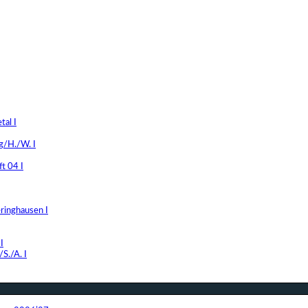
al I
g/H./W. I
t 04 I
ringhausen I
I
S./A. I