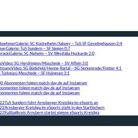
Galerie: SC Kückelheim/Salwey – TuS SF Gevelinghausen 2:4
Galerie: TuS Sundern – SF Siegen 0:7
Galerie: SC Neheim – SV Westfalia Huckarde 2:0
Video: SG Herdringen/Müschede – SV Affeln 3:0
Video: SG Bödefeld/Henne-Rartal – SG Serkenrode/Fretter 4:1
ih Türkgücü Meschede – SF Hüingsen 3:1
00 Abonnenten folgen match-day.de auf Instagram
bonnenten folgen match-day.de auf Instagram
bonnenten folgen match-day.de auf Instagram
TuS Sundern führt Arnsberger Kreisliga im eSports an
Arnsberger Kreisliga im eSports steht in den Startlöchern
Fußballkreis Arnsberg startet eigene eSports Kreisliga