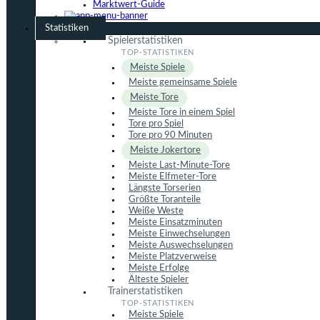
Marktwert-Guide
Statistiken
Spielerstatistiken
Meiste Spiele
Meiste gemeinsame Spiele
Meiste Tore
Meiste Tore in einem Spiel
Tore pro Spiel
Tore pro 90 Minuten
Meiste Jokertore
Meiste Last-Minute-Tore
Meiste Elfmeter-Tore
Längste Torserien
Größte Toranteile
Weiße Weste
Meiste Einsatzminuten
Meiste Einwechselungen
Meiste Auswechselungen
Meiste Platzverweise
Meiste Erfolge
Älteste Spieler
Trainerstatistiken
Meiste Spiele