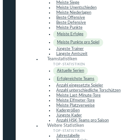
Meiste Siege
Meiste Unentschieden
Meiste Niederlagen
Beste Offensive
Beste Defensive
Meiste Punkte
Meiste Erfolge
Meiste Punkte pro Spiel
Jüngste Trainer
Längste Amtszeit
Teamstatistiken
Aktuelle Serien
Erfolgreichste Teams
Anzahl eingesetzte Spieler
Anzahl unterschiedliche Torschützen
Meiste Last-Minute-Tore
Meiste Elfmeter-Tore
Meiste Platzverweise
Kadergrößen
Jüngste Kader
Anzahl HSK-Teams pro Saison
Weitere Statistiken
Jahrestabelle