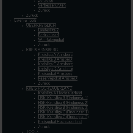
Zeitreise
Verbesserungen
Zurück
Zurück
Ligen & Tools
ÜBERKREISLICH
Landesliga 2
Bezirksliga 4
Westfalenpokal
Zurück
KREIS ARNSBERG
Kreisliga A Arnsberg
Kreisliga B Arnsberg
Kreisliga C Arnsberg
Kreisliga D Arnsberg
Kreispokal Arnsberg
Reservepokal Arnsberg
Zurück
KREIS HOCHSAUERLAND
Kreisliga A Hochsauerland
HSK-Kreisliga B (Findungsr. 1)
HSK-Kreisliga B (Findungsr. 2)
HSK-Kreisliga B (Findungsr. 3)
HSK-Kreisliga C (Findungsr. 1)
HSK-Kreisliga C (Findungsr. 2)
Kreispokal Hochsauerland
Zurück
TOOLS