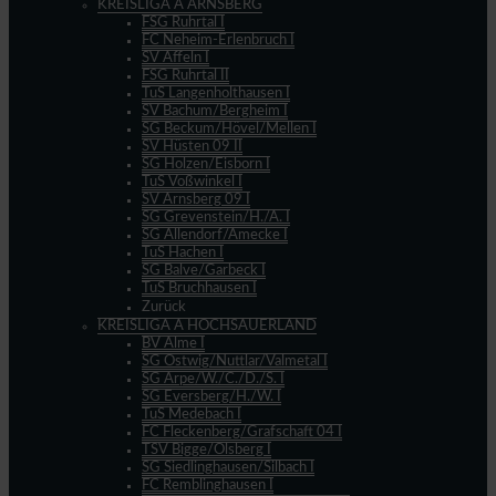
KREISLIGA A ARNSBERG
FSG Ruhrtal I
FC Neheim-Erlenbruch I
SV Affeln I
FSG Ruhrtal II
TuS Langenholthausen I
SV Bachum/Bergheim I
SG Beckum/Hövel/Mellen I
SV Hüsten 09 II
SG Holzen/Eisborn I
TuS Voßwinkel I
SV Arnsberg 09 I
SG Grevenstein/H./A. I
SG Allendorf/Amecke I
TuS Hachen I
SG Balve/Garbeck I
TuS Bruchhausen I
Zurück
KREISLIGA A HOCHSAUERLAND
BV Alme I
SG Ostwig/Nuttlar/Valmetal I
SG Arpe/W./C./D./S. I
SG Eversberg/H./W. I
TuS Medebach I
FC Fleckenberg/Grafschaft 04 I
TSV Bigge/Olsberg I
SG Siedlinghausen/Silbach I
FC Remblinghausen I