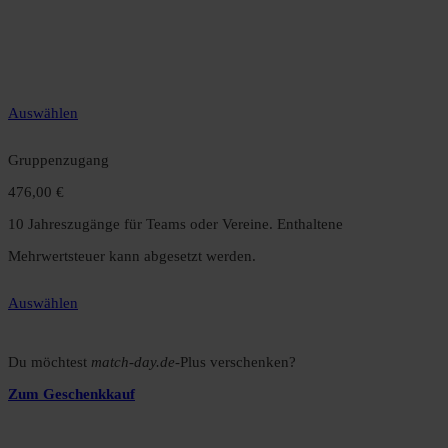
49,99 €
12 Monate unbegrenzter Zugriff auf alle Inhalte. Spare über 15 %
gegenüber dem Monatsabo.
Auswählen
Gruppenzugang
476,00 €
10 Jahreszugänge für Teams oder Vereine. Enthaltene
Mehrwertsteuer kann abgesetzt werden.
Auswählen
Du möchtest
match-day.de
-Plus verschenken?
Zum Geschenkkauf