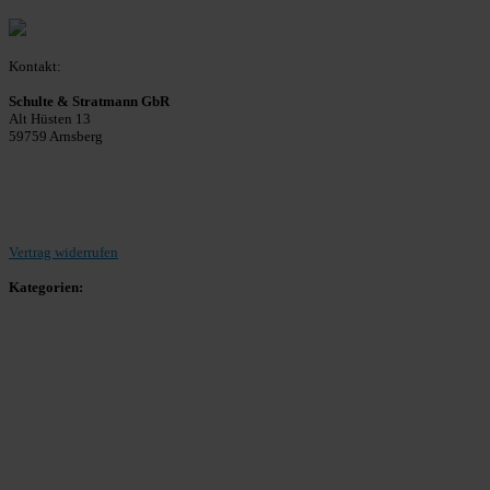
Kontakt:
Schulte & Stratmann GbR
Alt Hüsten 13
59759 Arnsberg
Beitrag einreichen
Vertrag widerrufen
Kategorien:
Allgemein
Landesliga 2
Bezirksliga 4
Kreisliga A Arnsberg
Kreisliga A Hochsauerland
Kreisliga B Arnsberg
Kreisliga B Hochsauerland
Kreisliga C Arnsberg