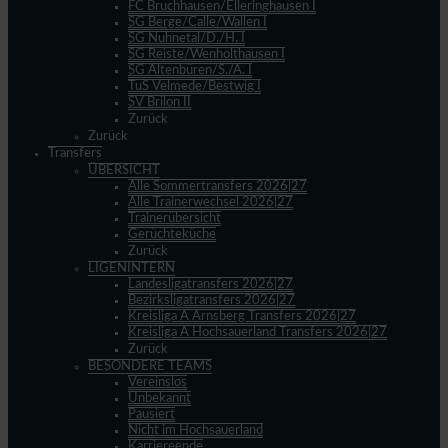
FC Bruchhausen/Elleringhausen I
SG Berge/Calle/Wallen I
SG Nuhnetal/D./H. I
SG Reiste/Wenholthausen I
SG Altenbüren/S./A. I
TuS Velmede/Bestwig I
SV Brilon II
Zurück
Zurück
Transfers
ÜBERSICHT
Alle Sommertransfers 2026|27
Alle Trainerwechsel 2026|27
Trainerübersicht
Gerüchteküche
Zurück
LIGENINTERN
Landesligatransfers 2026|27
Bezirksligatransfers 2026|27
Kreisliga A Arnsberg Transfers 2026|27
Kreisliga A Hochsauerland Transfers 2026|27
Zurück
BESONDERE TEAMS
Vereinslos
Unbekannt
Pausiert
Nicht im Hochsauerland
Karriereende