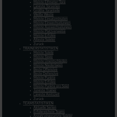
Meiste Elfmeter-Tore
Längste Torserien
Größte Toranteile
Weiße Weste
Meiste Einsatzminuten
Meiste Einwechselungen
Meiste Auswechselungen
Meiste Platzverweise
Meiste Erfolge
Älteste Spieler
Zurück
TRAINERSTATISTIKEN
Meiste Spiele
Meiste Siege
Meiste Unentschieden
Meiste Niederlagen
Beste Offensive
Beste Defensive
Meiste Punkte
Meiste Erfolge
Meiste Punkte pro Spiel
Jüngste Trainer
Längste Amtszeit
Zurück
TEAMSTATISTIKEN
Aktuelle Serien
Erfolgreichste Teams
Anzahl eingesetzte Spieler