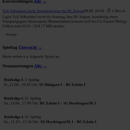
Kurzmeldungen
Alle →
TuS Voßwinkel sucht Testspielgegner für 09. August
08.08. 20:00 · ⏱ 1 Min.
A-
Ligist TuS Voßwinkel sucht für Sonntag, den 09. August, kurzfristig einen
Testspielgegner. Interessierte Mannschaften können sich bei Co-Trainer Philipp
Völker unter 0151 / 524 17 988 melden.
Anzeige
Spieltag
Übersicht →
Heute stehen u.a. folgende Spiele an:
Neuansetzungen
Alle →
Bezirksliga 4
, 3. Spieltag
Fr., 21.08., 19:45 Uhr:
SF Hüingsen I
–
BC Eslohe I
Bezirksliga 4
, 25. Spieltag
Sa., 24.04., 17:00 Uhr:
BC Eslohe I
–
SG Herdringen/M. I
Bezirksliga 4
, 10. Spieltag
So., 11.10., 15:30 Uhr:
SG Herdringen/M. I
–
BC Eslohe I