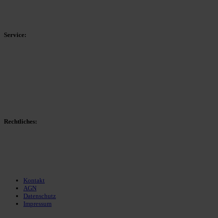
HSK-Kreisliga C West
HSK-Kreisliga C Ost
Kreisliga D Arnsberg
Service:
Spieltag
Spielerdatenbank
Transfers
Marktwerte
Statistiken
Gerüchte
Managerspiel
Rechtliches:
Kontakt
Nutzungsbedingungen
Datenschutz
Impressum
Kontakt
AGN
Datenschutz
Impressum
© 2013 - 2026 match-day.de | Die aktuellsten News des Sauerlandfußballs