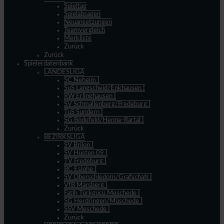
Spieltag
Spielabsagen
Neuansetzungen
Teamvergleich
Merkliste
Zurück
Zurück
Spielerdatenbank
LANDESLIGA
SC Neheim I
SuS Langscheid/Enkhausen I
RW Erlinghausen I
SV Schmallenberg/Fredeburg I
TuS Sundern I
SG Bödefeld/Henne-Rartal I
Zurück
BEZIRKSLIGA
SV Brilon I
SV Hüsten 09 I
TV Fredeburg I
BC Eslohe I
SV Oberschledorn/Grafschaft I
VfB Marsberg I
Fatih Türkgücü Meschede I
SG Herdringen/Müschede I
SSV Meschede I
Zurück