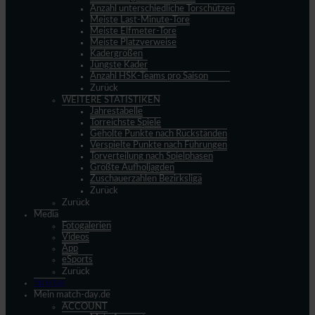
Anzahl unterschiedliche Torschützen
Meiste Last-Minute-Tore
Meiste Elfmeter-Tore
Meiste Platzverweise
Kadergrößen
Jüngste Kader
Anzahl HSK-Teams pro Saison
Zurück
WEITERE STATISTIKEN
Jahrestabelle
Torreichste Spiele
Geholte Punkte nach Rückständen
Verspielte Punkte nach Führungen
Torverteilung nach Spielphasen
Größte Aufholjagden
Zuschauerzahlen Bezirksliga
Zurück
Zurück
Media
Fotogalerien
Videos
App
eSports
Zurück
Spieltag
Mein match-day.de
ACCOUNT