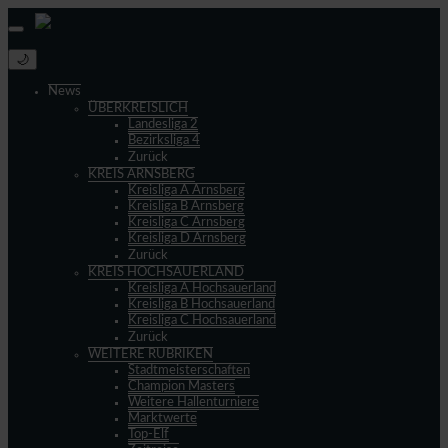
🌙
News
ÜBERKREISLICH
Landesliga 2
Bezirksliga 4
Zurück
KREIS ARNSBERG
Kreisliga A Arnsberg
Kreisliga B Arnsberg
Kreisliga C Arnsberg
Kreisliga D Arnsberg
Zurück
KREIS HOCHSAUERLAND
Kreisliga A Hochsauerland
Kreisliga B Hochsauerland
Kreisliga C Hochsauerland
Zurück
WEITERE RUBRIKEN
Stadtmeisterschaften
Champion Masters
Weitere Hallenturniere
Marktwerte
Top-Elf