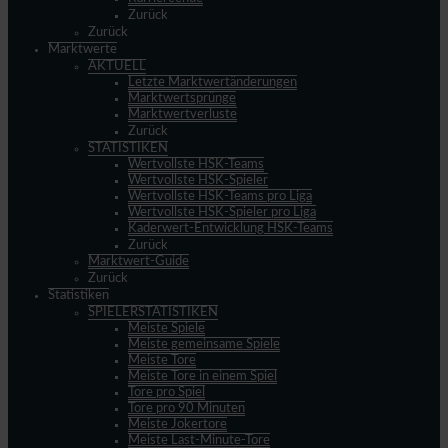
Zurück
Zurück
Marktwerte
AKTUELL
Letzte Marktwertänderungen
Marktwertsprünge
Marktwertverluste
Zurück
STATISTIKEN
Wertvollste HSK-Teams
Wertvollste HSK-Spieler
Wertvollste HSK-Teams pro Liga
Wertvollste HSK-Spieler pro Liga
Kaderwert-Entwicklung HSK-Teams
Zurück
Marktwert-Guide
Zurück
Statistiken
SPIELERSTATISTIKEN
Meiste Spiele
Meiste gemeinsame Spiele
Meiste Tore
Meiste Tore in einem Spiel
Tore pro Spiel
Tore pro 90 Minuten
Meiste Jokertore
Meiste Last-Minute-Tore