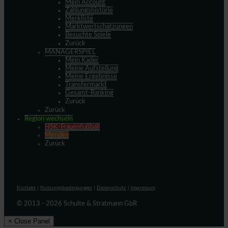
Mein Account
Zahlungshistorie
Merkliste
Marktwertschätzungen
Besuchte Spiele
Zurück
MANAGERSPIEL
Mein Kader
Meine Aufstellung
Meine Ergebnisse
Transfermarkt
Gesamt-Ranking
Zurück
Zurück
Region wechseln
HSK-Frauenfußball
Menden
Zurück
Kontakt
|
Nutzungsbedingungen
|
Datenschutz
|
Impressum
© 2013 - 2026 Schulte & Stratmann GbR
× Close Panel