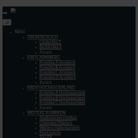
© 2013 - 2026 match-day.de | Die aktuellsten News des Sauerlandfußballs
🌙
News
ÜBERKREISLICH
Landesliga 2
Bezirksliga 4
Zurück
KREIS ARNSBERG
Kreisliga A Arnsberg
Kreisliga B Arnsberg
Kreisliga C Arnsberg
Kreisliga D Arnsberg
Zurück
KREIS HOCHSAUERLAND
Kreisliga A Hochsauerland
Kreisliga B Hochsauerland
Kreisliga C Hochsauerland
Zurück
WEITERE RUBRIKEN
Stadtmeisterschaften
Champion Masters
Weitere Hallenturniere
Marktwerte
Top-Elf