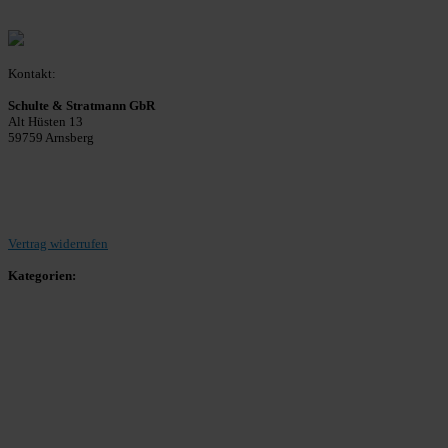
Kontakt:
Schulte & Stratmann GbR
Alt Hüsten 13
59759 Arnsberg
Beitrag einreichen
Vertrag widerrufen
Kategorien:
Allgemein
Landesliga 2
Bezirksliga 4
Kreisliga A Arnsberg
Kreisliga A Hochsauerland
Kreisliga B Arnsberg
Kreisliga B Hochsauerland
Kreisliga C Arnsberg