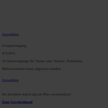
49,99 €
12 Monate unbegrenzter Zugriff auf alle Inhalte. Spare über 15 %
gegenüber dem Monatsabo.
Auswählen
Gruppenzugang
476,00 €
10 Jahreszugänge für Teams oder Vereine. Enthaltene
Mehrwertsteuer kann abgesetzt werden.
Auswählen
Du möchtest
match-day.de
-Plus verschenken?
Zum Geschenkkauf