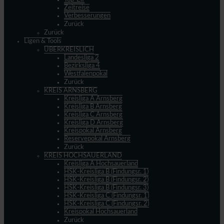
Zeitreise
Verbesserungen
Zurück
Zurück
Ligen & Tools
ÜBERKREISLICH
Landesliga 2
Bezirksliga 4
Westfalenpokal
Zurück
KREIS ARNSBERG
Kreisliga A Arnsberg
Kreisliga B Arnsberg
Kreisliga C Arnsberg
Kreisliga D Arnsberg
Kreispokal Arnsberg
Reservepokal Arnsberg
Zurück
KREIS HOCHSAUERLAND
Kreisliga A Hochsauerland
HSK-Kreisliga B (Findungsr. 1)
HSK-Kreisliga B (Findungsr. 2)
HSK-Kreisliga B (Findungsr. 3)
HSK-Kreisliga C (Findungsr. 1)
HSK-Kreisliga C (Findungsr. 2)
Kreispokal Hochsauerland
Zurück