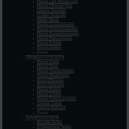
Meiste Last-Minute-Tore
Meiste Elfmeter-Tore
Längste Torserien
Größte Toranteile
Weiße Weste
Meiste Einsatzminuten
Meiste Einwechselungen
Meiste Auswechselungen
Meiste Platzverweise
Meiste Erfolge
Älteste Spieler
Zurück
TRAINERSTATISTIKEN
Meiste Spiele
Meiste Siege
Meiste Unentschieden
Meiste Niederlagen
Beste Offensive
Beste Defensive
Meiste Punkte
Meiste Erfolge
Meiste Punkte pro Spiel
Jüngste Trainer
Längste Amtszeit
Zurück
TEAMSTATISTIKEN
Aktuelle Serien
Erfolgreichste Teams