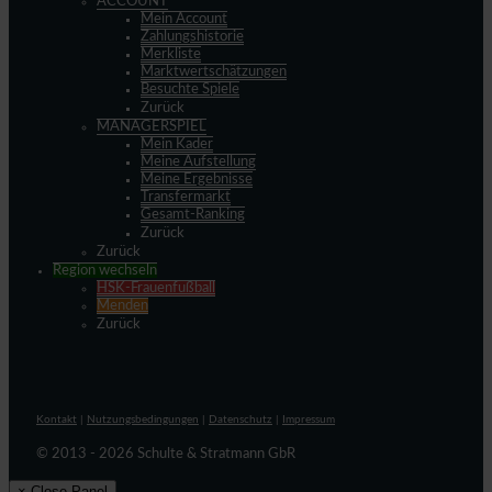
ACCOUNT
Mein Account
Zahlungshistorie
Merkliste
Marktwertschätzungen
Besuchte Spiele
Zurück
MANAGERSPIEL
Mein Kader
Meine Aufstellung
Meine Ergebnisse
Transfermarkt
Gesamt-Ranking
Zurück
Zurück
Region wechseln
HSK-Frauenfußball
Menden
Zurück
Kontakt
|
Nutzungsbedingungen
|
Datenschutz
|
Impressum
© 2013 - 2026 Schulte & Stratmann GbR
× Close Panel