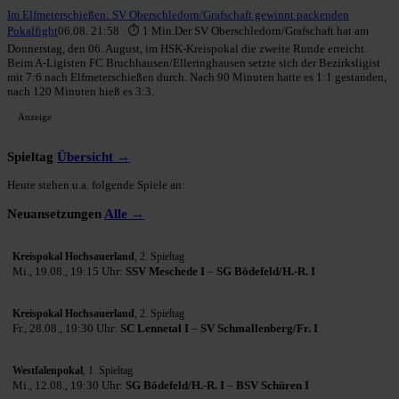
Im Elfmeterschießen: SV Oberschledorn/Grafschaft gewinnt packenden
Pokalfight
06.08. 21:58 · ⏱ 1 Min.
Der SV Oberschledorn/Grafschaft hat am
Donnerstag, den 06. August, im HSK-Kreispokal die zweite Runde erreicht.
Beim A-Ligisten FC Bruchhausen/Elleringhausen setzte sich der Bezirksligist
mit 7:6 nach Elfmeterschießen durch. Nach 90 Minuten hatte es 1:1 gestanden,
nach 120 Minuten hieß es 3:3.
Anzeige
Spieltag
Übersicht →
Heute stehen u.a. folgende Spiele an:
Neuansetzungen
Alle →
Kreispokal Hochsauerland
, 2. Spieltag
Mi., 19.08., 19:15 Uhr:
SSV Meschede I
–
SG Bödefeld/H.-R. I
Kreispokal Hochsauerland
, 2. Spieltag
Fr., 28.08., 19:30 Uhr:
SC Lennetal I
–
SV Schmallenberg/Fr. I
Westfalenpokal
, 1. Spieltag
Mi., 12.08., 19:30 Uhr:
SG Bödefeld/H.-R. I
–
BSV Schüren I