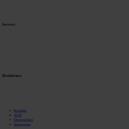
HSK-Kreisliga C West
HSK-Kreisliga C Ost
Kreisliga D Arnsberg
Service:
Spieltag
Spielerdatenbank
Transfers
Marktwerte
Statistiken
Gerüchte
Managerspiel
Rechtliches:
Kontakt
Nutzungsbedingungen
Datenschutz
Impressum
Kontakt
AGN
Datenschutz
Impressum