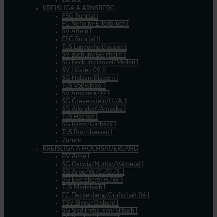
Zurück
KREISLIGA A ARNSBERG
FSG Ruhrtal I
FC Neheim-Erlenbruch I
SV Affeln I
FSG Ruhrtal II
TuS Langenholthausen I
SV Bachum/Bergheim I
SG Beckum/Hövel/Mellen I
SV Hüsten 09 II
SG Holzen/Eisborn I
TuS Voßwinkel I
SV Arnsberg 09 I
SG Grevenstein/H./A. I
SG Allendorf/Amecke I
TuS Hachen I
SG Balve/Garbeck I
TuS Bruchhausen I
Zurück
KREISLIGA A HOCHSAUERLAND
BV Alme I
SG Ostwig/Nuttlar/Valmetal I
SG Arpe/W./C./D./S. I
SG Eversberg/H./W. I
TuS Medebach I
FC Fleckenberg/Grafschaft 04 I
TSV Bigge/Olsberg I
SG Siedlinghausen/Silbach I