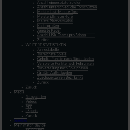
Anzahl eingesetzte Spieler
Anzahl unterschiedliche Torschützen
Meiste Last-Minute-Tore
Meiste Elfmeter-Tore
Meiste Platzverweise
Kadergrößen
Jüngste Kader
Anzahl HSK-Teams pro Saison
Zurück
WEITERE STATISTIKEN
Jahrestabelle
Torreichste Spiele
Geholte Punkte nach Rückständen
Verspielte Punkte nach Führungen
Torverteilung nach Spielphasen
Größte Aufholjagden
Zuschauerzahlen Bezirksliga
Zurück
Zurück
Media
Fotogalerien
Videos
App
eSports
Zurück
Spieltag
Mein match-day.de