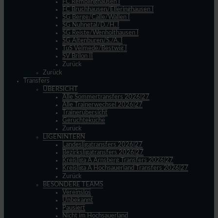
FC Remblinghausen I
FC Bruchhausen/Elleringhausen I
SG Berge/Calle/Wallen I
SG Nuhnetal/D./H. I
SG Reiste/Wenholthausen I
SG Altenbüren/S./A. I
TuS Velmede/Bestwig I
SV Brilon II
Zurück
Zurück
Transfers
ÜBERSICHT
Alle Sommertransfers 2026|27
Alle Trainerwechsel 2026|27
Trainerübersicht
Gerüchteküche
Zurück
LIGENINTERN
Landesligatransfers 2026|27
Bezirksligatransfers 2026|27
Kreisliga A Arnsberg Transfers 2026|27
Kreisliga A Hochsauerland Transfers 2026|27
Zurück
BESONDERE TEAMS
Vereinslos
Unbekannt
Pausiert
Nicht im Hochsauerland