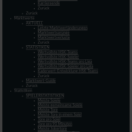
Karriereende
Zurück
Zurück
Marktwerte
AKTUELL
Letzte Marktwertänderungen
Marktwertsprünge
Marktwertverluste
Zurück
STATISTIKEN
Wertvollste HSK-Teams
Wertvollste HSK-Spieler
Wertvollste HSK-Teams pro Liga
Wertvollste HSK-Spieler pro Liga
Kaderwert-Entwicklung HSK-Teams
Zurück
Marktwert-Guide
Zurück
Statistiken
SPIELERSTATISTIKEN
Meiste Spiele
Meiste gemeinsame Spiele
Meiste Tore
Meiste Tore in einem Spiel
Tore pro Spiel
Tore pro 90 Minuten
Meiste Jokertore