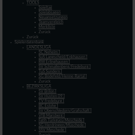
TOOLS
Spieltag
Spielabsagen
Neuansetzungen
Teamvergleich
Merkliste
Zurück
Zurück
Spielerdatenbank
LANDESLIGA
SC Neheim I
SuS Langscheid/Enkhausen I
RW Erlinghausen I
SV Schmallenberg/Fredeburg I
TuS Sundern I
SG Bödefeld/Henne-Rartal I
Zurück
BEZIRKSLIGA
SV Brilon I
SV Hüsten 09 I
TV Fredeburg I
BC Eslohe I
SV Oberschledorn/Grafschaft I
VfB Marsberg I
Fatih Türkgücü Meschede I
SG Herdringen/Müschede I
SSV Meschede I