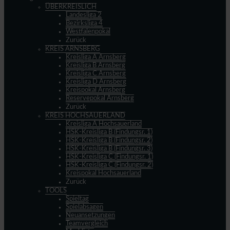
ÜBERKREISLICH
Landesliga 2
Bezirksliga 4
Westfalenpokal
Zurück
KREIS ARNSBERG
Kreisliga A Arnsberg
Kreisliga B Arnsberg
Kreisliga C Arnsberg
Kreisliga D Arnsberg
Kreispokal Arnsberg
Reservepokal Arnsberg
Zurück
KREIS HOCHSAUERLAND
Kreisliga A Hochsauerland
HSK-Kreisliga B (Findungsr. 1)
HSK-Kreisliga B (Findungsr. 2)
HSK-Kreisliga B (Findungsr. 3)
HSK-Kreisliga C (Findungsr. 1)
HSK-Kreisliga C (Findungsr. 2)
Kreispokal Hochsauerland
Zurück
TOOLS
Spieltag
Spielabsagen
Neuansetzungen
Teamvergleich