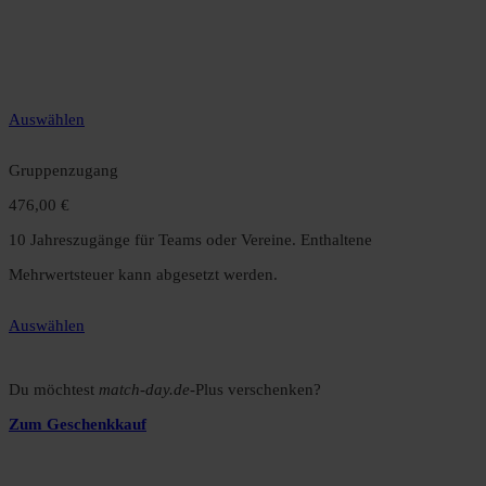
12 Monate unbegrenzter Zugriff auf alle Inhalte. Spare über 15 %
gegenüber dem Monatsabo.
Auswählen
Gruppenzugang
476,00 €
10 Jahreszugänge für Teams oder Vereine. Enthaltene
Mehrwertsteuer kann abgesetzt werden.
Auswählen
Du möchtest
match-day.de
-Plus verschenken?
Zum Geschenkkauf