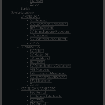
Merkliste
Zurück
Zurück
Spielerdatenbank
LANDESLIGA
SC Neheim I
SuS Langscheid/Enkhausen I
RW Erlinghausen I
SV Schmallenberg/Fredeburg I
TuS Sundern I
SG Bödefeld/Henne-Rartal I
Zurück
BEZIRKSLIGA
SV Brilon I
SV Hüsten 09 I
TV Fredeburg I
BC Eslohe I
SV Oberschledorn/Grafschaft I
VfB Marsberg I
Fatih Türkgücü Meschede I
SG Herdringen/Müschede I
SSV Meschede I
Zurück
KREISLIGA A ARNSBERG
FSG Ruhrtal I
FC Neheim-Erlenbruch I
SV Affeln I
FSG Ruhrtal II