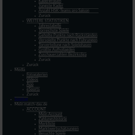
Kadergrößen
Jüngste Kader
Anzahl HSK-Teams pro Saison
Zurück
WEITERE STATISTIKEN
Jahrestabelle
Torreichste Spiele
Geholte Punkte nach Rückständen
Verspielte Punkte nach Führungen
Torverteilung nach Spielphasen
Größte Aufholjagden
Zuschauerzahlen Bezirksliga
Zurück
Zurück
Media
Fotogalerien
Videos
App
eSports
Zurück
Spieltag
Mein match-day.de
ACCOUNT
Mein Account
Zahlungshistorie
Merkliste
Marktwertschätzungen
Besuchte Spiele