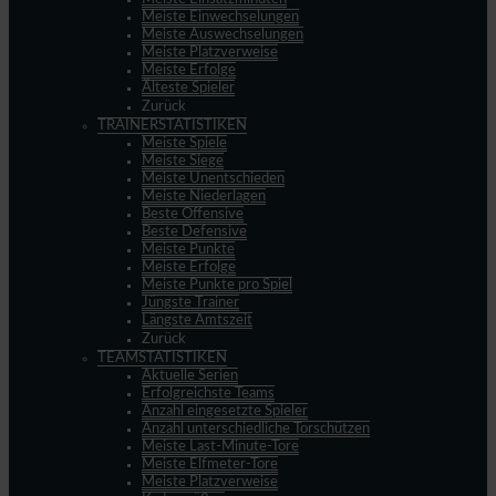
Meiste Einwechselungen
Meiste Auswechselungen
Meiste Platzverweise
Meiste Erfolge
Älteste Spieler
Zurück
TRAINERSTATISTIKEN
Meiste Spiele
Meiste Siege
Meiste Unentschieden
Meiste Niederlagen
Beste Offensive
Beste Defensive
Meiste Punkte
Meiste Erfolge
Meiste Punkte pro Spiel
Jüngste Trainer
Längste Amtszeit
Zurück
TEAMSTATISTIKEN
Aktuelle Serien
Erfolgreichste Teams
Anzahl eingesetzte Spieler
Anzahl unterschiedliche Torschützen
Meiste Last-Minute-Tore
Meiste Elfmeter-Tore
Meiste Platzverweise