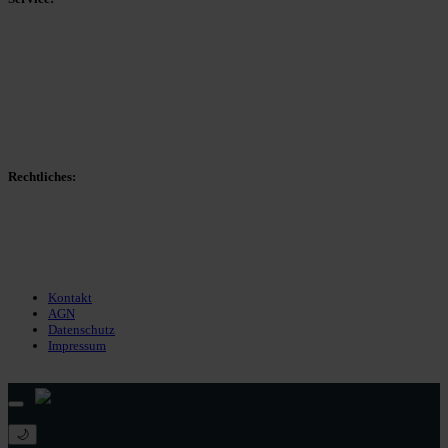
Spieltag
Spielerdatenbank
Transfers
Marktwerte
Statistiken
Gerüchte
Managerspiel
Rechtliches:
Kontakt
Nutzungsbedingungen
Datenschutz
Impressum
Kontakt
AGN
Datenschutz
Impressum
© 2013 - 2026 match-day.de | Die aktuellsten News des Sauerlandfußballs
🌙