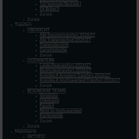
TuS Velmede/Bestwig I
SV Brilon II
Zurück
Zurück
Transfers
ÜBERSICHT
Alle Sommertransfers 2026|27
Alle Trainerwechsel 2026|27
Trainerübersicht
Gerüchteküche
Zurück
LIGENINTERN
Landesligatransfers 2026|27
Bezirksligatransfers 2026|27
Kreisliga A Arnsberg Transfers 2026|27
Kreisliga A Hochsauerland Transfers 2026|27
Zurück
BESONDERE TEAMS
Vereinslos
Unbekannt
Pausiert
Nicht im Hochsauerland
Karriereende
Zurück
Zurück
Marktwerte
AKTUELL