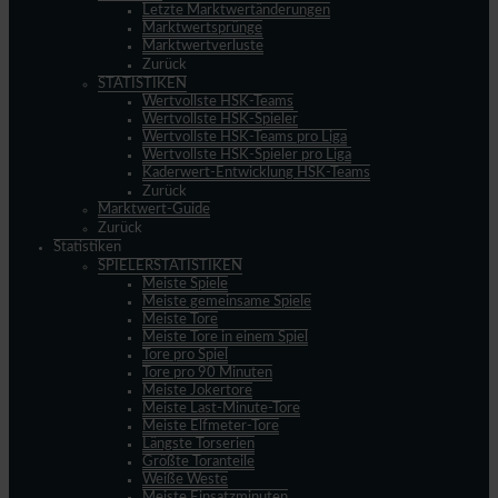
Letzte Marktwertänderungen
Marktwertsprünge
Marktwertverluste
Zurück
STATISTIKEN
Wertvollste HSK-Teams
Wertvollste HSK-Spieler
Wertvollste HSK-Teams pro Liga
Wertvollste HSK-Spieler pro Liga
Kaderwert-Entwicklung HSK-Teams
Zurück
Marktwert-Guide
Zurück
Statistiken
SPIELERSTATISTIKEN
Meiste Spiele
Meiste gemeinsame Spiele
Meiste Tore
Meiste Tore in einem Spiel
Tore pro Spiel
Tore pro 90 Minuten
Meiste Jokertore
Meiste Last-Minute-Tore
Meiste Elfmeter-Tore
Längste Torserien
Größte Toranteile
Weiße Weste
Meiste Einsatzminuten