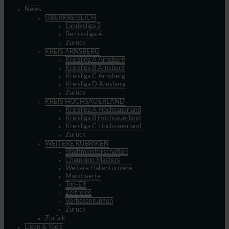
News
ÜBERKREISLICH
Landesliga 2
Bezirksliga 4
Zurück
KREIS ARNSBERG
Kreisliga A Arnsberg
Kreisliga B Arnsberg
Kreisliga C Arnsberg
Kreisliga D Arnsberg
Zurück
KREIS HOCHSAUERLAND
Kreisliga A Hochsauerland
Kreisliga B Hochsauerland
Kreisliga C Hochsauerland
Zurück
WEITERE RUBRIKEN
Stadtmeisterschaften
Champion Masters
Weitere Hallenturniere
Marktwerte
Top-Elf
Zeitreise
Verbesserungen
Zurück
Zurück
Ligen & Tools