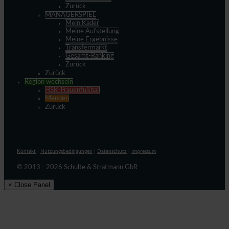
Zurück
MANAGERSPIEL
Mein Kader
Meine Aufstellung
Meine Ergebnisse
Transfermarkt
Gesamt-Ranking
Zurück
Zurück
Region wechseln
HSK-Frauenfußball
Menden
Zurück
Kontakt
|
Nutzungsbedingungen
|
Datenschutz
|
Impressum
© 2013 - 2026 Schulte & Stratmann GbR
× Close Panel