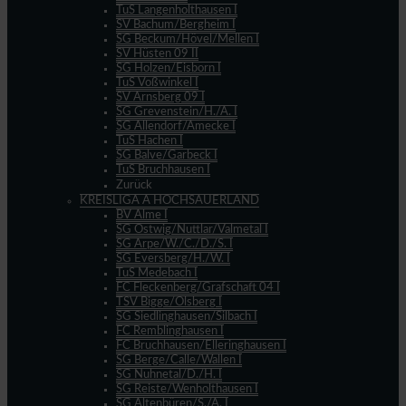
TuS Langenholthausen I
SV Bachum/Bergheim I
SG Beckum/Hövel/Mellen I
SV Hüsten 09 II
SG Holzen/Eisborn I
TuS Voßwinkel I
SV Arnsberg 09 I
SG Grevenstein/H./A. I
SG Allendorf/Amecke I
TuS Hachen I
SG Balve/Garbeck I
TuS Bruchhausen I
Zurück
KREISLIGA A HOCHSAUERLAND
BV Alme I
SG Ostwig/Nuttlar/Valmetal I
SG Arpe/W./C./D./S. I
SG Eversberg/H./W. I
TuS Medebach I
FC Fleckenberg/Grafschaft 04 I
TSV Bigge/Olsberg I
SG Siedlinghausen/Silbach I
FC Remblinghausen I
FC Bruchhausen/Elleringhausen I
SG Berge/Calle/Wallen I
SG Nuhnetal/D./H. I
SG Reiste/Wenholthausen I
SG Altenbüren/S./A. I