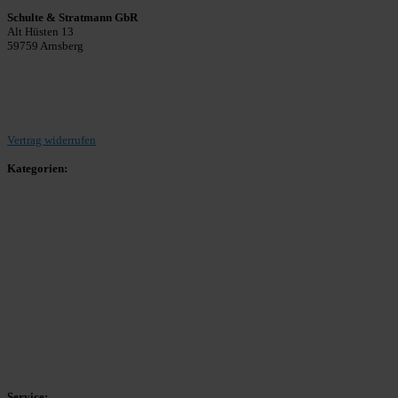
Schulte & Stratmann GbR
Alt Hüsten 13
59759 Arnsberg
Beitrag einreichen
Vertrag widerrufen
Kategorien:
Allgemein
Landesliga 2
Bezirksliga 4
Kreisliga A Arnsberg
Kreisliga A Hochsauerland
Kreisliga B Arnsberg
Kreisliga B Hochsauerland
Kreisliga C Arnsberg
HSK-Kreisliga C West
HSK-Kreisliga C Ost
Kreisliga D Arnsberg
Service: