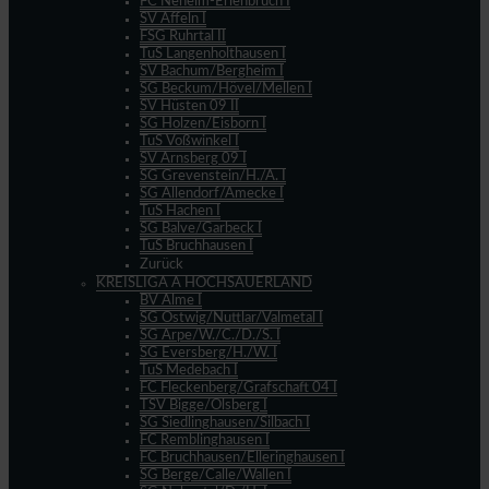
FC Neheim-Erlenbruch I
SV Affeln I
FSG Ruhrtal II
TuS Langenholthausen I
SV Bachum/Bergheim I
SG Beckum/Hövel/Mellen I
SV Hüsten 09 II
SG Holzen/Eisborn I
TuS Voßwinkel I
SV Arnsberg 09 I
SG Grevenstein/H./A. I
SG Allendorf/Amecke I
TuS Hachen I
SG Balve/Garbeck I
TuS Bruchhausen I
Zurück
KREISLIGA A HOCHSAUERLAND
BV Alme I
SG Ostwig/Nuttlar/Valmetal I
SG Arpe/W./C./D./S. I
SG Eversberg/H./W. I
TuS Medebach I
FC Fleckenberg/Grafschaft 04 I
TSV Bigge/Olsberg I
SG Siedlinghausen/Silbach I
FC Remblinghausen I
FC Bruchhausen/Elleringhausen I
SG Berge/Calle/Wallen I