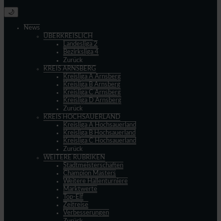
🌙
News
ÜBERKREISLICH
Landesliga 2
Bezirksliga 4
Zurück
KREIS ARNSBERG
Kreisliga A Arnsberg
Kreisliga B Arnsberg
Kreisliga C Arnsberg
Kreisliga D Arnsberg
Zurück
KREIS HOCHSAUERLAND
Kreisliga A Hochsauerland
Kreisliga B Hochsauerland
Kreisliga C Hochsauerland
Zurück
WEITERE RUBRIKEN
Stadtmeisterschaften
Champion Masters
Weitere Hallenturniere
Marktwerte
Top-Elf
Zeitreise
Verbesserungen