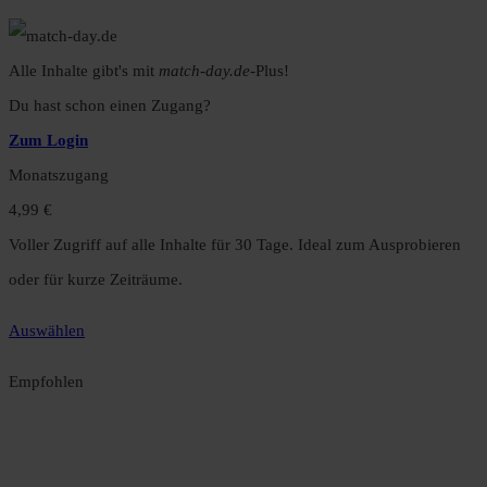
Alle Inhalte gibt's mit
match-day.de
-Plus!
Du hast schon einen Zugang?
Zum Login
Monatszugang
4,99 €
Voller Zugriff auf alle Inhalte für 30 Tage. Ideal zum Ausprobieren
oder für kurze Zeiträume.
Auswählen
Empfohlen
Jahreszugang
49,99 €
12 Monate unbegrenzter Zugriff auf alle Inhalte. Spare über 15 %