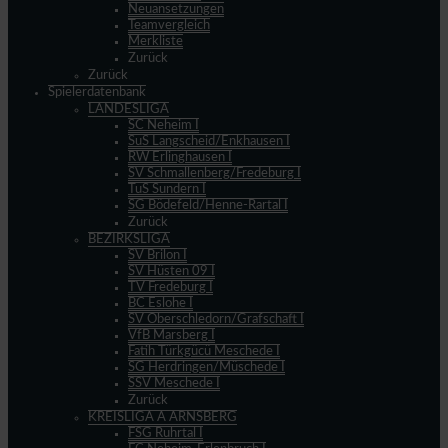
Neuansetzungen
Teamvergleich
Merkliste
Zurück
Zurück
Spielerdatenbank
LANDESLIGA
SC Neheim I
SuS Langscheid/Enkhausen I
RW Erlinghausen I
SV Schmallenberg/Fredeburg I
TuS Sundern I
SG Bödefeld/Henne-Rartal I
Zurück
BEZIRKSLIGA
SV Brilon I
SV Hüsten 09 I
TV Fredeburg I
BC Eslohe I
SV Oberschledorn/Grafschaft I
VfB Marsberg I
Fatih Türkgücü Meschede I
SG Herdringen/Müschede I
SSV Meschede I
Zurück
KREISLIGA A ARNSBERG
FSG Ruhrtal I