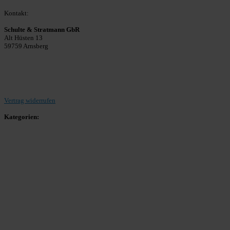
Kontakt:
Schulte & Stratmann GbR
Alt Hüsten 13
59759 Arnsberg
Beitrag einreichen
Vertrag widerrufen
Kategorien:
Allgemein
Landesliga 2
Bezirksliga 4
Kreisliga A Arnsberg
Kreisliga A Hochsauerland
Kreisliga B Arnsberg
Kreisliga B Hochsauerland
Kreisliga C Arnsberg
HSK-Kreisliga C West
HSK-Kreisliga C Ost