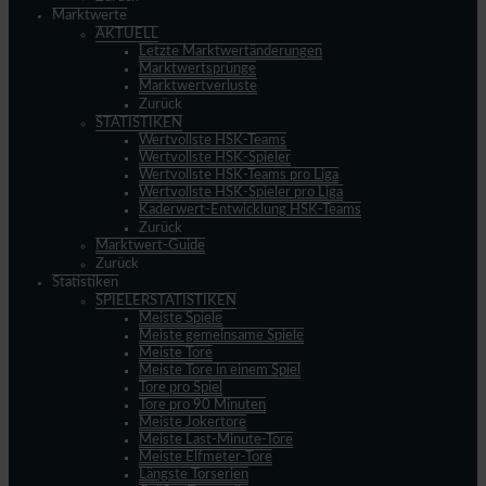
Marktwerte
AKTUELL
Letzte Marktwertänderungen
Marktwertsprünge
Marktwertverluste
Zurück
STATISTIKEN
Wertvollste HSK-Teams
Wertvollste HSK-Spieler
Wertvollste HSK-Teams pro Liga
Wertvollste HSK-Spieler pro Liga
Kaderwert-Entwicklung HSK-Teams
Zurück
Marktwert-Guide
Zurück
Statistiken
SPIELERSTATISTIKEN
Meiste Spiele
Meiste gemeinsame Spiele
Meiste Tore
Meiste Tore in einem Spiel
Tore pro Spiel
Tore pro 90 Minuten
Meiste Jokertore
Meiste Last-Minute-Tore
Meiste Elfmeter-Tore
Längste Torserien