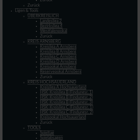
Zurück
Zurück
Ligen & Tools
ÜBERKREISLICH
Landesliga 2
Bezirksliga 4
Westfalenpokal
Zurück
KREIS ARNSBERG
Kreisliga A Arnsberg
Kreisliga B Arnsberg
Kreisliga C Arnsberg
Kreisliga D Arnsberg
Kreispokal Arnsberg
Reservepokal Arnsberg
Zurück
KREIS HOCHSAUERLAND
Kreisliga A Hochsauerland
HSK-Kreisliga B (Findungsr. 1)
HSK-Kreisliga B (Findungsr. 2)
HSK-Kreisliga B (Findungsr. 3)
HSK-Kreisliga C (Findungsr. 1)
HSK-Kreisliga C (Findungsr. 2)
Kreispokal Hochsauerland
Zurück
TOOLS
Spieltag
Spielabsagen