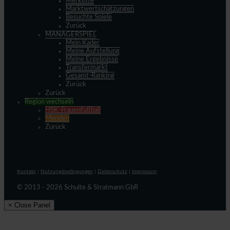
Merkliste
Marktwertschätzungen
Besuchte Spiele
Zurück
MANAGERSPIEL
Mein Kader
Meine Aufstellung
Meine Ergebnisse
Transfermarkt
Gesamt-Ranking
Zurück
Zurück
Region wechseln
HSK-Frauenfußball
Menden
Zurück
Kontakt
|
Nutzungsbedingungen
|
Datenschutz
|
Impressum
© 2013 - 2026 Schulte & Stratmann GbR
× Close Panel