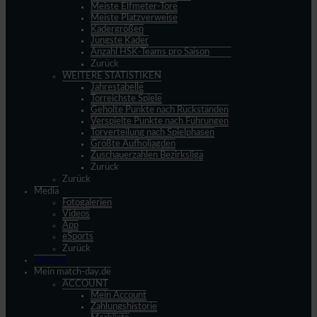
Meiste Elfmeter-Tore
Meiste Platzverweise
Kadergrößen
Jüngste Kader
Anzahl HSK-Teams pro Saison
Zurück
WEITERE STATISTIKEN
Jahrestabelle
Torreichste Spiele
Geholte Punkte nach Rückständen
Verspielte Punkte nach Führungen
Torverteilung nach Spielphasen
Größte Aufholjagden
Zuschauerzahlen Bezirksliga
Zurück
Zurück
Media
Fotogalerien
Videos
App
eSports
Zurück
Spieltag
Mein match-day.de
ACCOUNT
Mein Account
Zahlungshistorie