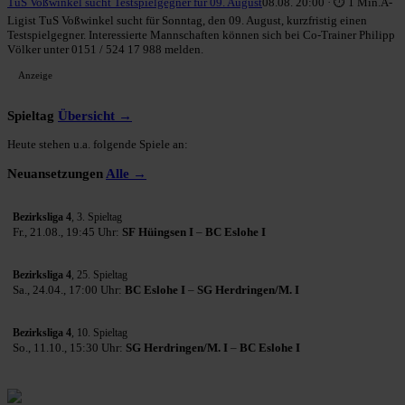
TuS Voßwinkel sucht Testspielgegner für 09. August
08.08. 20:00 · ⏱ 1 Min.
A-
Ligist TuS Voßwinkel sucht für Sonntag, den 09. August, kurzfristig einen
Testspielgegner. Interessierte Mannschaften können sich bei Co-Trainer Philipp
Völker unter 0151 / 524 17 988 melden.
Anzeige
Spieltag
Übersicht →
Heute stehen u.a. folgende Spiele an:
Neuansetzungen
Alle →
Bezirksliga 4
, 3. Spieltag
Fr., 21.08., 19:45 Uhr:
SF Hüingsen I
–
BC Eslohe I
Bezirksliga 4
, 25. Spieltag
Sa., 24.04., 17:00 Uhr:
BC Eslohe I
–
SG Herdringen/M. I
Bezirksliga 4
, 10. Spieltag
So., 11.10., 15:30 Uhr:
SG Herdringen/M. I
–
BC Eslohe I