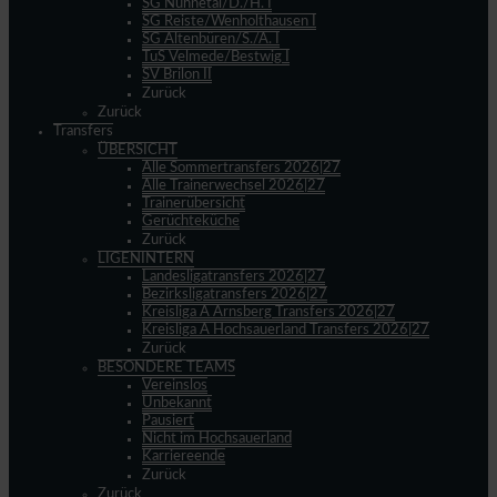
SG Nuhnetal/D./H. I
SG Reiste/Wenholthausen I
SG Altenbüren/S./A. I
TuS Velmede/Bestwig I
SV Brilon II
Zurück
Zurück
Transfers
ÜBERSICHT
Alle Sommertransfers 2026|27
Alle Trainerwechsel 2026|27
Trainerübersicht
Gerüchteküche
Zurück
LIGENINTERN
Landesligatransfers 2026|27
Bezirksligatransfers 2026|27
Kreisliga A Arnsberg Transfers 2026|27
Kreisliga A Hochsauerland Transfers 2026|27
Zurück
BESONDERE TEAMS
Vereinslos
Unbekannt
Pausiert
Nicht im Hochsauerland
Karriereende
Zurück
Zurück