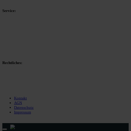
Kreisliga D Arnsberg
Service:
Spieltag
Spielerdatenbank
Transfers
Marktwerte
Statistiken
Gerüchte
Managerspiel
Rechtliches:
Kontakt
Nutzungsbedingungen
Datenschutz
Impressum
Kontakt
AGN
Datenschutz
Impressum
© 2013 - 2026 match-day.de | Die aktuellsten News des Sauerlandfußballs