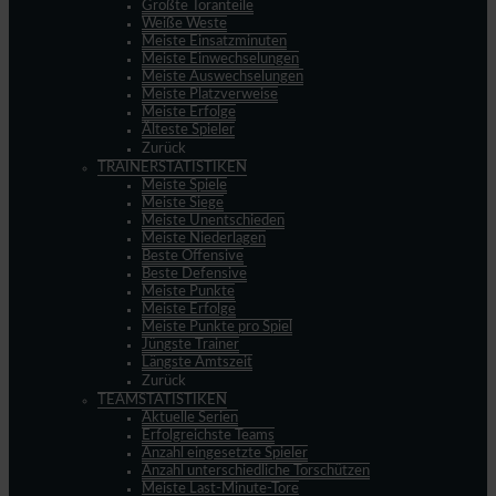
Größte Toranteile
Weiße Weste
Meiste Einsatzminuten
Meiste Einwechselungen
Meiste Auswechselungen
Meiste Platzverweise
Meiste Erfolge
Älteste Spieler
Zurück
TRAINERSTATISTIKEN
Meiste Spiele
Meiste Siege
Meiste Unentschieden
Meiste Niederlagen
Beste Offensive
Beste Defensive
Meiste Punkte
Meiste Erfolge
Meiste Punkte pro Spiel
Jüngste Trainer
Längste Amtszeit
Zurück
TEAMSTATISTIKEN
Aktuelle Serien
Erfolgreichste Teams
Anzahl eingesetzte Spieler
Anzahl unterschiedliche Torschützen
Meiste Last-Minute-Tore