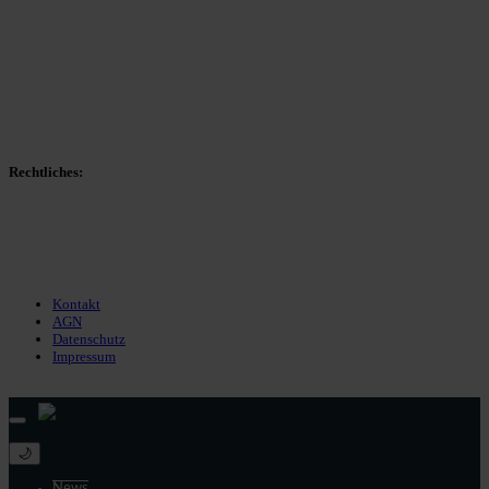
Spieltag
Spielerdatenbank
Transfers
Marktwerte
Statistiken
Gerüchte
Managerspiel
Rechtliches:
Kontakt
Nutzungsbedingungen
Datenschutz
Impressum
Kontakt
AGN
Datenschutz
Impressum
© 2013 - 2026 match-day.de | Die aktuellsten News des Sauerlandfußballs
🌙
News