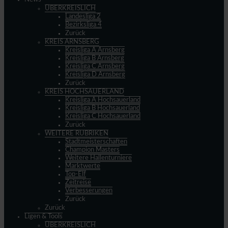
ÜBERKREISLICH
Landesliga 2
Bezirksliga 4
Zurück
KREIS ARNSBERG
Kreisliga A Arnsberg
Kreisliga B Arnsberg
Kreisliga C Arnsberg
Kreisliga D Arnsberg
Zurück
KREIS HOCHSAUERLAND
Kreisliga A Hochsauerland
Kreisliga B Hochsauerland
Kreisliga C Hochsauerland
Zurück
WEITERE RUBRIKEN
Stadtmeisterschaften
Champion Masters
Weitere Hallenturniere
Marktwerte
Top-Elf
Zeitreise
Verbesserungen
Zurück
Zurück
Ligen & Tools
ÜBERKREISLICH