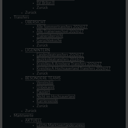
SV Brilon II
Zurück
Zurück
Transfers
ÜBERSICHT
Alle Sommertransfers 2026|27
Alle Trainerwechsel 2026|27
Trainerübersicht
Gerüchteküche
Zurück
LIGENINTERN
Landesligatransfers 2026|27
Bezirksligatransfers 2026|27
Kreisliga A Arnsberg Transfers 2026|27
Kreisliga A Hochsauerland Transfers 2026|27
Zurück
BESONDERE TEAMS
Vereinslos
Unbekannt
Pausiert
Nicht im Hochsauerland
Karriereende
Zurück
Zurück
Marktwerte
AKTUELL
Letzte Marktwertänderungen