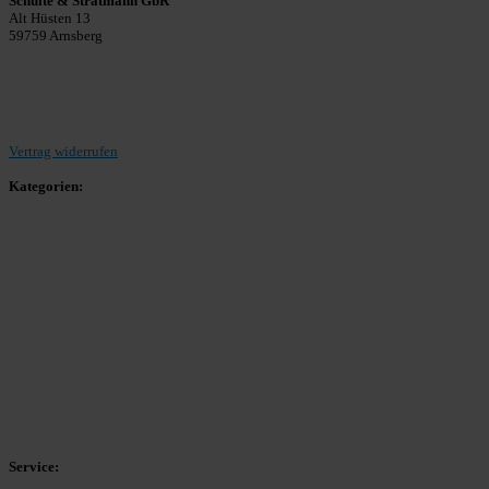
Schulte & Stratmann GbR
Alt Hüsten 13
59759 Arnsberg
Beitrag einreichen
Vertrag widerrufen
Kategorien:
Allgemein
Landesliga 2
Bezirksliga 4
Kreisliga A Arnsberg
Kreisliga A Hochsauerland
Kreisliga B Arnsberg
Kreisliga B Hochsauerland
Kreisliga C Arnsberg
HSK-Kreisliga C West
HSK-Kreisliga C Ost
Kreisliga D Arnsberg
Service: