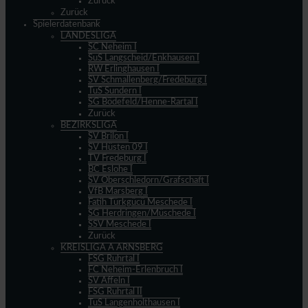
Zurück
Zurück
Spielerdatenbank
LANDESLIGA
SC Neheim I
SuS Langscheid/Enkhausen I
RW Erlinghausen I
SV Schmallenberg/Fredeburg I
TuS Sundern I
SG Bödefeld/Henne-Rartal I
Zurück
BEZIRKSLIGA
SV Brilon I
SV Hüsten 09 I
TV Fredeburg I
BC Eslohe I
SV Oberschledorn/Grafschaft I
VfB Marsberg I
Fatih Türkgücü Meschede I
SG Herdringen/Müschede I
SSV Meschede I
Zurück
KREISLIGA A ARNSBERG
FSG Ruhrtal I
FC Neheim-Erlenbruch I
SV Affeln I
FSG Ruhrtal II
TuS Langenholthausen I