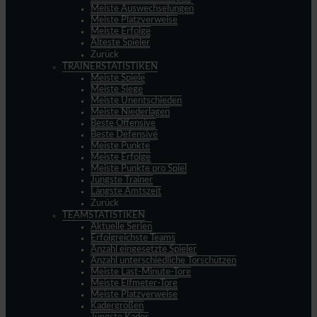
Meiste Auswechselungen
Meiste Platzverweise
Meiste Erfolge
Älteste Spieler
Zurück
TRAINERSTATISTIKEN
Meiste Spiele
Meiste Siege
Meiste Unentschieden
Meiste Niederlagen
Beste Offensive
Beste Defensive
Meiste Punkte
Meiste Erfolge
Meiste Punkte pro Spiel
Jüngste Trainer
Längste Amtszeit
Zurück
TEAMSTATISTIKEN
Aktuelle Serien
Erfolgreichste Teams
Anzahl eingesetzte Spieler
Anzahl unterschiedliche Torschützen
Meiste Last-Minute-Tore
Meiste Elfmeter-Tore
Meiste Platzverweise
Kadergrößen