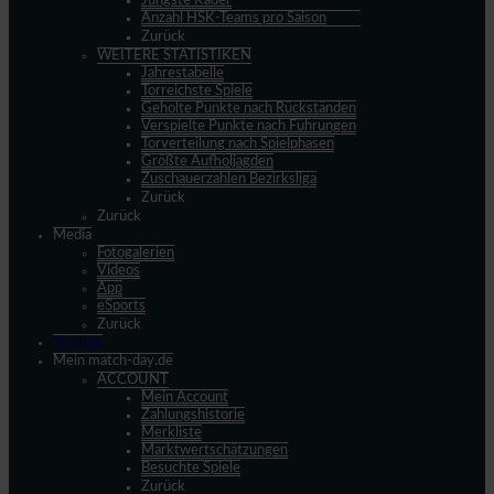
Jüngste Kader
Anzahl HSK-Teams pro Saison
Zurück
WEITERE STATISTIKEN
Jahrestabelle
Torreichste Spiele
Geholte Punkte nach Rückständen
Verspielte Punkte nach Führungen
Torverteilung nach Spielphasen
Größte Aufholjagden
Zuschauerzahlen Bezirksliga
Zurück
Zurück
Media
Fotogalerien
Videos
App
eSports
Zurück
Spieltag
Mein match-day.de
ACCOUNT
Mein Account
Zahlungshistorie
Merkliste
Marktwertschätzungen
Besuchte Spiele
Zurück