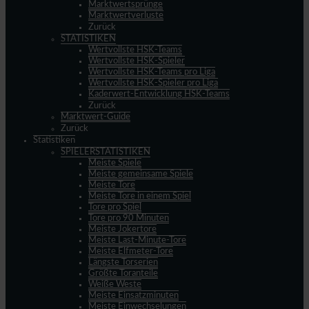
Marktwertsprünge
Marktwertverluste
Zurück
STATISTIKEN
Wertvollste HSK-Teams
Wertvollste HSK-Spieler
Wertvollste HSK-Teams pro Liga
Wertvollste HSK-Spieler pro Liga
Kaderwert-Entwicklung HSK-Teams
Zurück
Marktwert-Guide
Zurück
Statistiken
SPIELERSTATISTIKEN
Meiste Spiele
Meiste gemeinsame Spiele
Meiste Tore
Meiste Tore in einem Spiel
Tore pro Spiel
Tore pro 90 Minuten
Meiste Jokertore
Meiste Last-Minute-Tore
Meiste Elfmeter-Tore
Längste Torserien
Größte Toranteile
Weiße Weste
Meiste Einsatzminuten
Meiste Einwechselungen