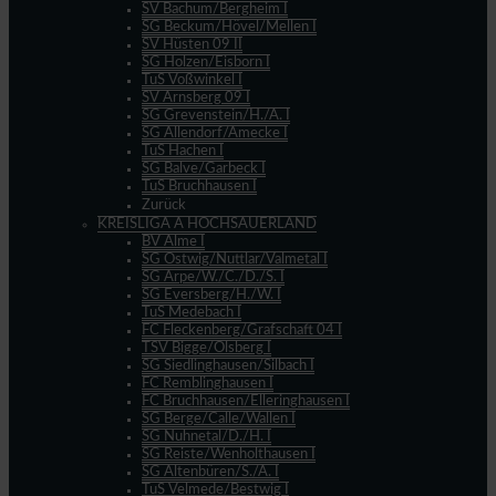
SV Bachum/Bergheim I
SG Beckum/Hövel/Mellen I
SV Hüsten 09 II
SG Holzen/Eisborn I
TuS Voßwinkel I
SV Arnsberg 09 I
SG Grevenstein/H./A. I
SG Allendorf/Amecke I
TuS Hachen I
SG Balve/Garbeck I
TuS Bruchhausen I
Zurück
KREISLIGA A HOCHSAUERLAND
BV Alme I
SG Ostwig/Nuttlar/Valmetal I
SG Arpe/W./C./D./S. I
SG Eversberg/H./W. I
TuS Medebach I
FC Fleckenberg/Grafschaft 04 I
TSV Bigge/Olsberg I
SG Siedlinghausen/Silbach I
FC Remblinghausen I
FC Bruchhausen/Elleringhausen I
SG Berge/Calle/Wallen I
SG Nuhnetal/D./H. I
SG Reiste/Wenholthausen I
SG Altenbüren/S./A. I
TuS Velmede/Bestwig I