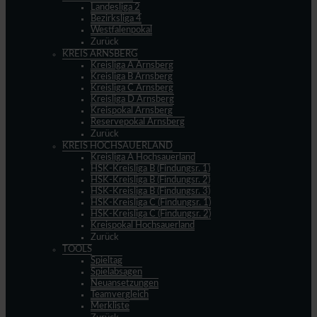
Landesliga 2
Bezirksliga 4
Westfalenpokal
Zurück
KREIS ARNSBERG
Kreisliga A Arnsberg
Kreisliga B Arnsberg
Kreisliga C Arnsberg
Kreisliga D Arnsberg
Kreispokal Arnsberg
Reservepokal Arnsberg
Zurück
KREIS HOCHSAUERLAND
Kreisliga A Hochsauerland
HSK-Kreisliga B (Findungsr. 1)
HSK-Kreisliga B (Findungsr. 2)
HSK-Kreisliga B (Findungsr. 3)
HSK-Kreisliga C (Findungsr. 1)
HSK-Kreisliga C (Findungsr. 2)
Kreispokal Hochsauerland
Zurück
TOOLS
Spieltag
Spielabsagen
Neuansetzungen
Teamvergleich
Merkliste