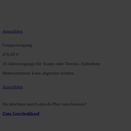
12 Monate unbegrenzter Zugriff auf alle Inhalte. Spare über 15 %
gegenüber dem Monatsabo.
Auswählen
Gruppenzugang
476,00 €
10 Jahreszugänge für Teams oder Vereine. Enthaltene
Mehrwertsteuer kann abgesetzt werden.
Auswählen
Du möchtest
match-day.de
-Plus verschenken?
Zum Geschenkkauf