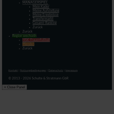
MANAGERSPIEL
Mein Kader
Meine Aufstellung
Meine Ergebnisse
Transfermarkt
Gesamt-Ranking
Zurück
Zurück
Region wechseln
HSK-Frauenfußball
Menden
Zurück
Kontakt
|
Nutzungsbedingungen
|
Datenschutz
|
Impressum
© 2013 - 2026 Schulte & Stratmann GbR
× Close Panel