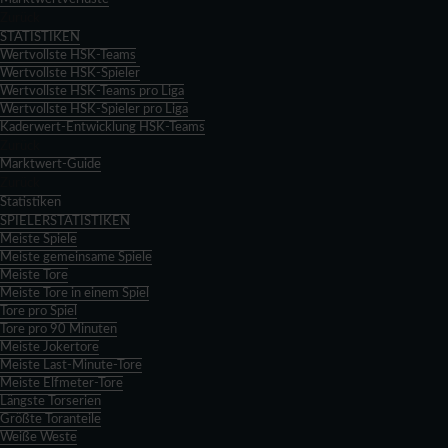
Zurück
STATISTIKEN
Wertvollste HSK-Teams
Wertvollste HSK-Spieler
Wertvollste HSK-Teams pro Liga
Wertvollste HSK-Spieler pro Liga
Kaderwert-Entwicklung HSK-Teams
Zurück
Marktwert-Guide
Zurück
Statistiken
SPIELERSTATISTIKEN
Meiste Spiele
Meiste gemeinsame Spiele
Meiste Tore
Meiste Tore in einem Spiel
Tore pro Spiel
Tore pro 90 Minuten
Meiste Jokertore
Meiste Last-Minute-Tore
Meiste Elfmeter-Tore
Längste Torserien
Größte Toranteile
Weiße Weste