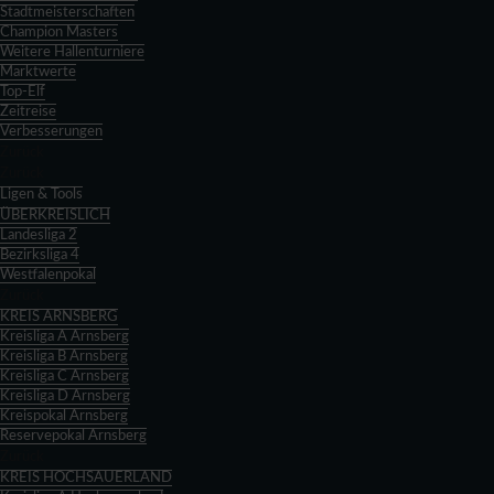
Stadtmeisterschaften
Champion Masters
Weitere Hallenturniere
Marktwerte
Top-Elf
Zeitreise
Verbesserungen
Zurück
Zurück
Ligen & Tools
ÜBERKREISLICH
Landesliga 2
Bezirksliga 4
Westfalenpokal
Zurück
KREIS ARNSBERG
Kreisliga A Arnsberg
Kreisliga B Arnsberg
Kreisliga C Arnsberg
Kreisliga D Arnsberg
Kreispokal Arnsberg
Reservepokal Arnsberg
Zurück
KREIS HOCHSAUERLAND