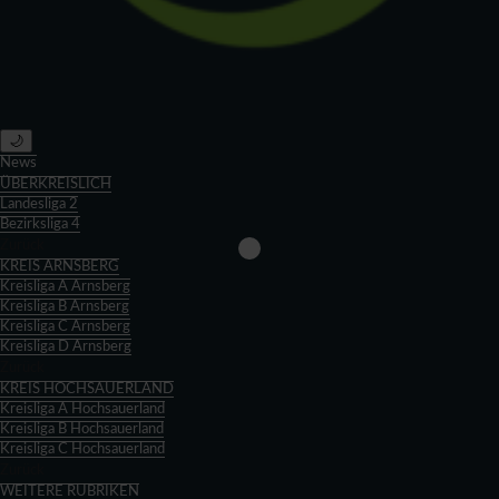
🌙
News
ÜBERKREISLICH
Landesliga 2
Bezirksliga 4
Zurück
KREIS ARNSBERG
Kreisliga A Arnsberg
Kreisliga B Arnsberg
Kreisliga C Arnsberg
Kreisliga D Arnsberg
Zurück
KREIS HOCHSAUERLAND
Kreisliga A Hochsauerland
Kreisliga B Hochsauerland
Kreisliga C Hochsauerland
Zurück
WEITERE RUBRIKEN