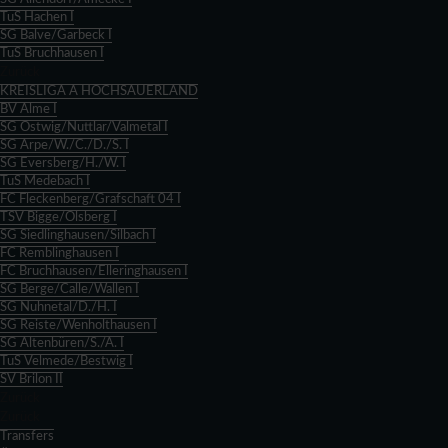
TuS Hachen I
SG Balve/Garbeck I
TuS Bruchhausen I
Zurück
KREISLIGA A HOCHSAUERLAND
BV Alme I
SG Ostwig/Nuttlar/Valmetal I
SG Arpe/W./C./D./S. I
SG Eversberg/H./W. I
TuS Medebach I
FC Fleckenberg/Grafschaft 04 I
TSV Bigge/Olsberg I
SG Siedlinghausen/Silbach I
FC Remblinghausen I
FC Bruchhausen/Elleringhausen I
SG Berge/Calle/Wallen I
SG Nuhnetal/D./H. I
SG Reiste/Wenholthausen I
SG Altenbüren/S./A. I
TuS Velmede/Bestwig I
SV Brilon II
Zurück
Zurück
Transfers