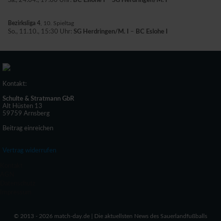
Sa., 24.04., 17:00 Uhr:
BC Eslohe I
–
SG Herdringen/M. I
Bezirksliga 4
, 10. Spieltag
So., 11.10., 15:30 Uhr:
SG Herdringen/M. I
–
BC Eslohe I
Kontakt:
Schulte & Stratmann GbR
Alt Hüsten 13
59759 Arnsberg
Beitrag einreichen
Vertrag widerrufen
Kontakt
AGN
Datenschutz
Impressum
© 2013 - 2026 match-day.de | Die aktuellsten News des Sauerlandfußballs