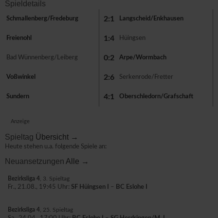
Spieldetails
2:1
Schmallenberg/Fredeburg
Langscheid/Enkhausen
1:4
Freienohl
Hüingsen
0:2
Bad Wünnenberg/Leiberg
Arpe/Wormbach
2:6
Voßwinkel
Serkenrode/Fretter
4:1
Sundern
Oberschledorn/Grafschaft
Anzeige
Spieltag
Übersicht →
Heute stehen u.a. folgende Spiele an:
Neuansetzungen
Alle →
Bezirksliga 4
, 3. Spieltag
Fr., 21.08., 19:45 Uhr:
SF Hüingsen I
–
BC Eslohe I
Bezirksliga 4
, 25. Spieltag