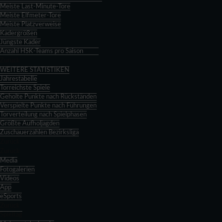
Meiste Last-Minute-Tore
Meiste Elfmeter-Tore
Meiste Platzverweise
Kadergrößen
Jüngste Kader
Anzahl HSK-Teams pro Saison
Zurück
WEITERE STATISTIKEN
Jahrestabelle
Torreichste Spiele
Geholte Punkte nach Rückständen
Verspielte Punkte nach Führungen
Torverteilung nach Spielphasen
Größte Aufholjagden
Zuschauerzahlen Bezirksliga
Zurück
Zurück
Media
Fotogalerien
Videos
App
eSports
Zurück
Spieltag