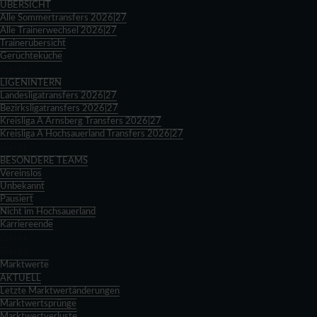
ÜBERSICHT
Alle Sommertransfers 2026|27
Alle Trainerwechsel 2026|27
Trainerübersicht
Gerüchteküche
Zurück
LIGENINTERN
Landesligatransfers 2026|27
Bezirksligatransfers 2026|27
Kreisliga A Arnsberg Transfers 2026|27
Kreisliga A Hochsauerland Transfers 2026|27
Zurück
BESONDERE TEAMS
Vereinslos
Unbekannt
Pausiert
Nicht im Hochsauerland
Karriereende
Zurück
Zurück
Marktwerte
AKTUELL
Letzte Marktwertänderungen
Marktwertsprünge
Marktwertverluste