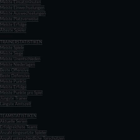
Meiste Einsatzminuten
Meiste Einwechselungen
Meiste Auswechselungen
Meiste Platzverweise
Meiste Erfolge
Älteste Spieler
Zurück
TRAINERSTATISTIKEN
Meiste Spiele
Meiste Siege
Meiste Unentschieden
Meiste Niederlagen
Beste Offensive
Beste Defensive
Meiste Punkte
Meiste Erfolge
Meiste Punkte pro Spiel
Jüngste Trainer
Längste Amtszeit
Zurück
TEAMSTATISTIKEN
Aktuelle Serien
Erfolgreichste Teams
Anzahl eingesetzte Spieler
Anzahl unterschiedliche Torschützen