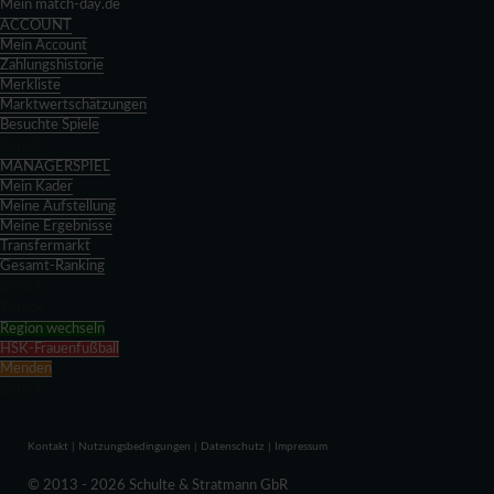
Mein match-day.de
ACCOUNT
Mein Account
Zahlungshistorie
Merkliste
Marktwertschätzungen
Besuchte Spiele
Zurück
MANAGERSPIEL
Mein Kader
Meine Aufstellung
Meine Ergebnisse
Transfermarkt
Gesamt-Ranking
Zurück
Zurück
Region wechseln
HSK-Frauenfußball
Menden
Zurück
Kontakt
|
Nutzungsbedingungen
|
Datenschutz
|
Impressum
© 2013 - 2026 Schulte & Stratmann GbR