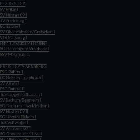
BEZIRKSLIGA
SV Brilon I
SV Hüsten 09 I
TV Fredeburg I
BC Eslohe I
SV Oberschledorn/Grafschaft I
VfB Marsberg I
Fatih Türkgücü Meschede I
SG Herdringen/Müschede I
SSV Meschede I
Zurück
KREISLIGA A ARNSBERG
FSG Ruhrtal I
FC Neheim-Erlenbruch I
SV Affeln I
FSG Ruhrtal II
TuS Langenholthausen I
SV Bachum/Bergheim I
SG Beckum/Hövel/Mellen I
SV Hüsten 09 II
SG Holzen/Eisborn I
TuS Voßwinkel I
SV Arnsberg 09 I
SG Grevenstein/H./A. I
SG Allendorf/Amecke I