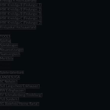
Kreisliga A Hochsauerland
HSK-Kreisliga B (Findungsr. 1)
HSK-Kreisliga B (Findungsr. 2)
HSK-Kreisliga B (Findungsr. 3)
HSK-Kreisliga C (Findungsr. 1)
HSK-Kreisliga C (Findungsr. 2)
Kreispokal Hochsauerland
Zurück
TOOLS
Spieltag
Spielabsagen
Neuansetzungen
Teamvergleich
Merkliste
Zurück
Zurück
Spielerdatenbank
LANDESLIGA
SC Neheim I
SuS Langscheid/Enkhausen I
RW Erlinghausen I
SV Schmallenberg/Fredeburg I
TuS Sundern I
SG Bödefeld/Henne-Rartal I
Zurück