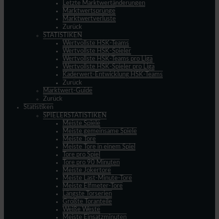
Letzte Marktwertänderungen
Marktwertsprünge
Marktwertverluste
Zurück
STATISTIKEN
Wertvollste HSK-Teams
Wertvollste HSK-Spieler
Wertvollste HSK-Teams pro Liga
Wertvollste HSK-Spieler pro Liga
Kaderwert-Entwicklung HSK-Teams
Zurück
Marktwert-Guide
Zurück
Statistiken
SPIELERSTATISTIKEN
Meiste Spiele
Meiste gemeinsame Spiele
Meiste Tore
Meiste Tore in einem Spiel
Tore pro Spiel
Tore pro 90 Minuten
Meiste Jokertore
Meiste Last-Minute-Tore
Meiste Elfmeter-Tore
Längste Torserien
Größte Toranteile
Weiße Weste
Meiste Einsatzminuten