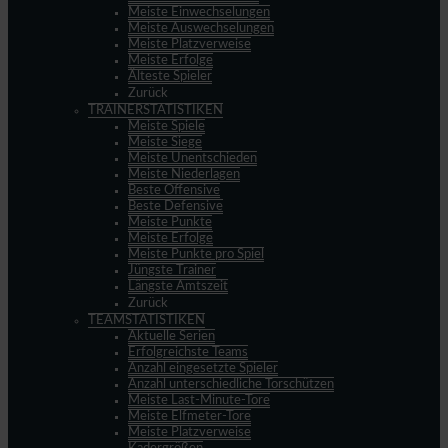
Meiste Einwechselungen
Meiste Auswechselungen
Meiste Platzverweise
Meiste Erfolge
Älteste Spieler
Zurück
TRAINERSTATISTIKEN
Meiste Spiele
Meiste Siege
Meiste Unentschieden
Meiste Niederlagen
Beste Offensive
Beste Defensive
Meiste Punkte
Meiste Erfolge
Meiste Punkte pro Spiel
Jüngste Trainer
Längste Amtszeit
Zurück
TEAMSTATISTIKEN
Aktuelle Serien
Erfolgreichste Teams
Anzahl eingesetzte Spieler
Anzahl unterschiedliche Torschützen
Meiste Last-Minute-Tore
Meiste Elfmeter-Tore
Meiste Platzverweise