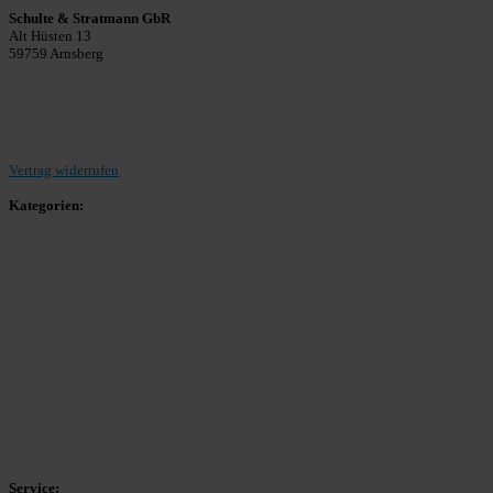
Schulte & Stratmann GbR
Alt Hüsten 13
59759 Arnsberg
Beitrag einreichen
Vertrag widerrufen
Kategorien:
Allgemein
Landesliga 2
Bezirksliga 4
Kreisliga A Arnsberg
Kreisliga A Hochsauerland
Kreisliga B Arnsberg
Kreisliga B Hochsauerland
Kreisliga C Arnsberg
HSK-Kreisliga C West
HSK-Kreisliga C Ost
Kreisliga D Arnsberg
Service: