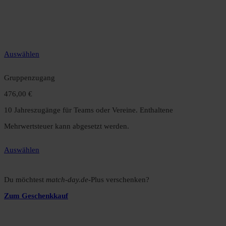
12 Monate unbegrenzter Zugriff auf alle Inhalte. Spare über 15 %
gegenüber dem Monatsabo.
Auswählen
Gruppenzugang
476,00 €
10 Jahreszugänge für Teams oder Vereine. Enthaltene
Mehrwertsteuer kann abgesetzt werden.
Auswählen
Du möchtest
match-day.de
-Plus verschenken?
Zum Geschenkkauf