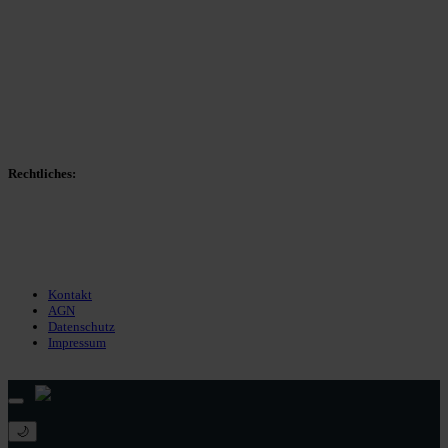
Spieltag
Spielerdatenbank
Transfers
Marktwerte
Statistiken
Gerüchte
Managerspiel
Rechtliches:
Kontakt
Nutzungsbedingungen
Datenschutz
Impressum
Kontakt
AGN
Datenschutz
Impressum
© 2013 - 2026 match-day.de | Die aktuellsten News des Sauerlandfußballs
🌙