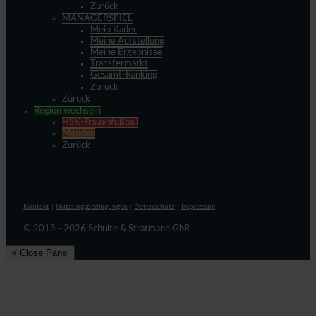
Zurück
MANAGERSPIEL
Mein Kader
Meine Aufstellung
Meine Ergebnisse
Transfermarkt
Gesamt-Ranking
Zurück
Zurück
Region wechseln
HSK-Frauenfußball
Menden
Zurück
Kontakt
|
Nutzungsbedingungen
|
Datenschutz
|
Impressum
© 2013 - 2026 Schulte & Stratmann GbR
× Close Panel