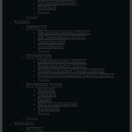
TuS Velmede/Bestwig I
SV Brilon II
Zurück
Zurück
Transfers
ÜBERSICHT
Alle Sommertransfers 2026|27
Alle Trainerwechsel 2026|27
Trainerübersicht
Gerüchteküche
Zurück
LIGENINTERN
Landesligatransfers 2026|27
Bezirksligatransfers 2026|27
Kreisliga A Arnsberg Transfers 2026|27
Kreisliga A Hochsauerland Transfers 2026|27
Zurück
BESONDERE TEAMS
Vereinslos
Unbekannt
Pausiert
Nicht im Hochsauerland
Karriereende
Zurück
Zurück
Marktwerte
AKTUELL