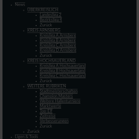
News
ÜBERKREISLICH
Landesliga 2
Bezirksliga 4
Zurück
KREIS ARNSBERG
Kreisliga A Arnsberg
Kreisliga B Arnsberg
Kreisliga C Arnsberg
Kreisliga D Arnsberg
Zurück
KREIS HOCHSAUERLAND
Kreisliga A Hochsauerland
Kreisliga B Hochsauerland
Kreisliga C Hochsauerland
Zurück
WEITERE RUBRIKEN
Stadtmeisterschaften
Champion Masters
Weitere Hallenturniere
Marktwerte
Top-Elf
Zeitreise
Verbesserungen
Zurück
Zurück
Ligen & Tools