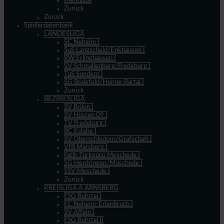
Merkliste
Zurück
Zurück
Spielerdatenbank
LANDESLIGA
SC Neheim I
SuS Langscheid/Enkhausen I
RW Erlinghausen I
SV Schmallenberg/Fredeburg I
TuS Sundern I
SG Bödefeld/Henne-Rartal I
Zurück
BEZIRKSLIGA
SV Brilon I
SV Hüsten 09 I
TV Fredeburg I
BC Eslohe I
SV Oberschledorn/Grafschaft I
VfB Marsberg I
Fatih Türkgücü Meschede I
SG Herdringen/Müschede I
SSV Meschede I
Zurück
KREISLIGA A ARNSBERG
FSG Ruhrtal I
FC Neheim-Erlenbruch I
SV Affeln I
FSG Ruhrtal II