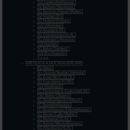
TuS Langenholthausen I
SV Bachum/Bergheim I
SG Beckum/Hövel/Mellen I
SV Hüsten 09 II
SG Holzen/Eisborn I
TuS Voßwinkel I
SV Arnsberg 09 I
SG Grevenstein/H./A. I
SG Allendorf/Amecke I
TuS Hachen I
SG Balve/Garbeck I
TuS Bruchhausen I
Zurück
KREISLIGA A HOCHSAUERLAND
BV Alme I
SG Ostwig/Nuttlar/Valmetal I
SG Arpe/W./C./D./S. I
SG Eversberg/H./W. I
TuS Medebach I
FC Fleckenberg/Grafschaft 04 I
TSV Bigge/Olsberg I
SG Siedlinghausen/Silbach I
FC Remblinghausen I
FC Bruchhausen/Elleringhausen I
SG Berge/Calle/Wallen I
SG Nuhnetal/D./H. I
SG Reiste/Wenholthausen I
SG Altenbüren/S./A. I