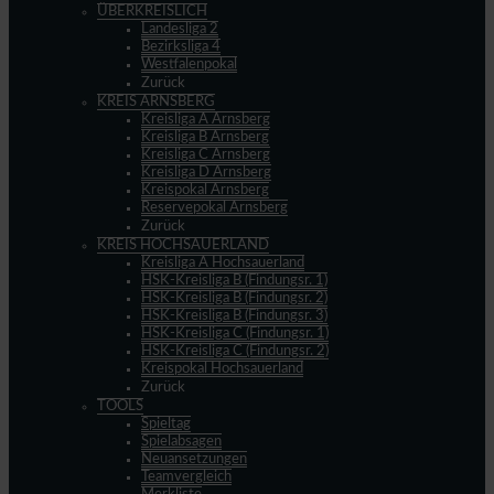
ÜBERKREISLICH
Landesliga 2
Bezirksliga 4
Westfalenpokal
Zurück
KREIS ARNSBERG
Kreisliga A Arnsberg
Kreisliga B Arnsberg
Kreisliga C Arnsberg
Kreisliga D Arnsberg
Kreispokal Arnsberg
Reservepokal Arnsberg
Zurück
KREIS HOCHSAUERLAND
Kreisliga A Hochsauerland
HSK-Kreisliga B (Findungsr. 1)
HSK-Kreisliga B (Findungsr. 2)
HSK-Kreisliga B (Findungsr. 3)
HSK-Kreisliga C (Findungsr. 1)
HSK-Kreisliga C (Findungsr. 2)
Kreispokal Hochsauerland
Zurück
TOOLS
Spieltag
Spielabsagen
Neuansetzungen
Teamvergleich