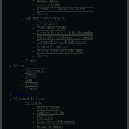
Kadergrößen
Jüngste Kader
Anzahl HSK-Teams pro Saison
Zurück
WEITERE STATISTIKEN
Jahrestabelle
Torreichste Spiele
Geholte Punkte nach Rückständen
Verspielte Punkte nach Führungen
Torverteilung nach Spielphasen
Größte Aufholjagden
Zuschauerzahlen Bezirksliga
Zurück
Zurück
Media
Fotogalerien
Videos
App
eSports
Zurück
Spieltag
Mein match-day.de
ACCOUNT
Mein Account
Zahlungshistorie
Merkliste
Marktwertschätzungen
Besuchte Spiele