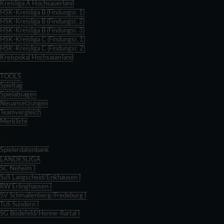
Kreisliga A Hochsauerland
HSK-Kreisliga B (Findungsr. 1)
HSK-Kreisliga B (Findungsr. 2)
HSK-Kreisliga B (Findungsr. 3)
HSK-Kreisliga C (Findungsr. 1)
HSK-Kreisliga C (Findungsr. 2)
Kreispokal Hochsauerland
Zurück
TOOLS
Spieltag
Spielabsagen
Neuansetzungen
Teamvergleich
Merkliste
Zurück
Zurück
Spielerdatenbank
LANDESLIGA
SC Neheim I
SuS Langscheid/Enkhausen I
RW Erlinghausen I
SV Schmallenberg/Fredeburg I
TuS Sundern I
SG Bödefeld/Henne-Rartal I
Zurück