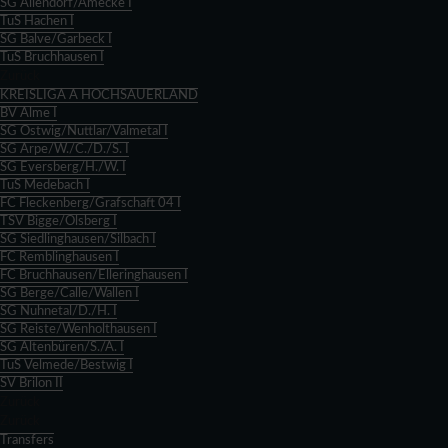
SG Allendorf/Amecke I
TuS Hachen I
SG Balve/Garbeck I
TuS Bruchhausen I
Zurück
KREISLIGA A HOCHSAUERLAND
BV Alme I
SG Ostwig/Nuttlar/Valmetal I
SG Arpe/W./C./D./S. I
SG Eversberg/H./W. I
TuS Medebach I
FC Fleckenberg/Grafschaft 04 I
TSV Bigge/Olsberg I
SG Siedlinghausen/Silbach I
FC Remblinghausen I
FC Bruchhausen/Elleringhausen I
SG Berge/Calle/Wallen I
SG Nuhnetal/D./H. I
SG Reiste/Wenholthausen I
SG Altenbüren/S./A. I
TuS Velmede/Bestwig I
SV Brilon II
Zurück
Zurück
Transfers