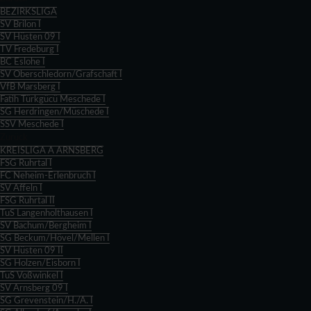
BEZIRKSLIGA
SV Brilon I
SV Hüsten 09 I
TV Fredeburg I
BC Eslohe I
SV Oberschledorn/Grafschaft I
VfB Marsberg I
Fatih Türkgücü Meschede I
SG Herdringen/Müschede I
SSV Meschede I
Zurück
KREISLIGA A ARNSBERG
FSG Ruhrtal I
FC Neheim-Erlenbruch I
SV Affeln I
FSG Ruhrtal II
TuS Langenholthausen I
SV Bachum/Bergheim I
SG Beckum/Hövel/Mellen I
SV Hüsten 09 II
SG Holzen/Eisborn I
TuS Voßwinkel I
SV Arnsberg 09 I
SG Grevenstein/H./A. I