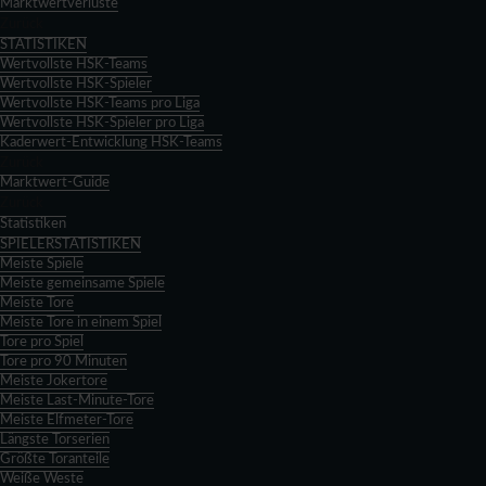
Marktwertverluste
Zurück
STATISTIKEN
Wertvollste HSK-Teams
Wertvollste HSK-Spieler
Wertvollste HSK-Teams pro Liga
Wertvollste HSK-Spieler pro Liga
Kaderwert-Entwicklung HSK-Teams
Zurück
Marktwert-Guide
Zurück
Statistiken
SPIELERSTATISTIKEN
Meiste Spiele
Meiste gemeinsame Spiele
Meiste Tore
Meiste Tore in einem Spiel
Tore pro Spiel
Tore pro 90 Minuten
Meiste Jokertore
Meiste Last-Minute-Tore
Meiste Elfmeter-Tore
Längste Torserien
Größte Toranteile
Weiße Weste