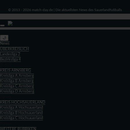
© 2013 - 2026 match-day.de | Die aktuellsten News des Sauerlandfußballs
🌙
News
ÜBERKREISLICH
Landesliga 2
Bezirksliga 4
Zurück
KREIS ARNSBERG
Kreisliga A Arnsberg
Kreisliga B Arnsberg
Kreisliga C Arnsberg
Kreisliga D Arnsberg
Zurück
KREIS HOCHSAUERLAND
Kreisliga A Hochsauerland
Kreisliga B Hochsauerland
Kreisliga C Hochsauerland
Zurück
WEITERE RUBRIKEN