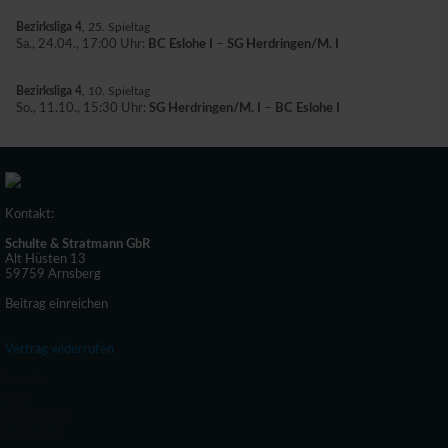
Bezirksliga 4
, 25. Spieltag
Sa., 24.04., 17:00 Uhr:
BC Eslohe I
–
SG Herdringen/M. I
Bezirksliga 4
, 10. Spieltag
So., 11.10., 15:30 Uhr:
SG Herdringen/M. I
–
BC Eslohe I
Kontakt:
Schulte & Stratmann GbR
Alt Hüsten 13
59759 Arnsberg
Beitrag einreichen
Vertrag widerrufen
Kontakt
AGN
Datenschutz
Impressum