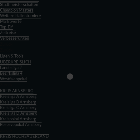
Stadtmeisterschaften
Champion Masters
Weitere Hallenturniere
Marktwerte
Top-Elf
Zeitreise
Verbesserungen
Zurück
Zurück
Ligen & Tools
ÜBERKREISLICH
Landesliga 2
Bezirksliga 4
Westfalenpokal
Zurück
KREIS ARNSBERG
Kreisliga A Arnsberg
Kreisliga B Arnsberg
Kreisliga C Arnsberg
Kreisliga D Arnsberg
Kreispokal Arnsberg
Reservepokal Arnsberg
Zurück
KREIS HOCHSAUERLAND