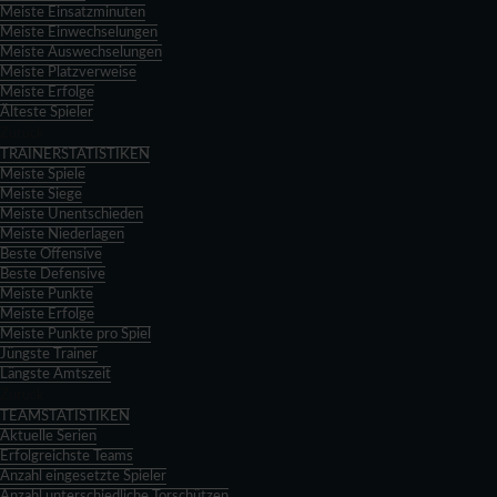
Meiste Einsatzminuten
Meiste Einwechselungen
Meiste Auswechselungen
Meiste Platzverweise
Meiste Erfolge
Älteste Spieler
Zurück
TRAINERSTATISTIKEN
Meiste Spiele
Meiste Siege
Meiste Unentschieden
Meiste Niederlagen
Beste Offensive
Beste Defensive
Meiste Punkte
Meiste Erfolge
Meiste Punkte pro Spiel
Jüngste Trainer
Längste Amtszeit
Zurück
TEAMSTATISTIKEN
Aktuelle Serien
Erfolgreichste Teams
Anzahl eingesetzte Spieler
Anzahl unterschiedliche Torschützen