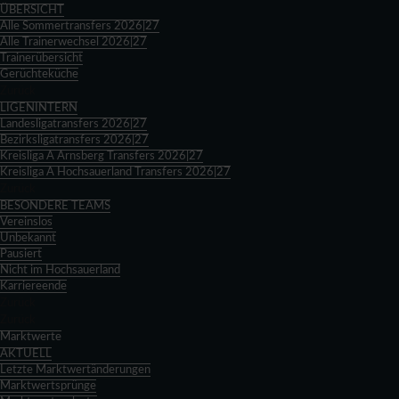
ÜBERSICHT
Alle Sommertransfers 2026|27
Alle Trainerwechsel 2026|27
Trainerübersicht
Gerüchteküche
Zurück
LIGENINTERN
Landesligatransfers 2026|27
Bezirksligatransfers 2026|27
Kreisliga A Arnsberg Transfers 2026|27
Kreisliga A Hochsauerland Transfers 2026|27
Zurück
BESONDERE TEAMS
Vereinslos
Unbekannt
Pausiert
Nicht im Hochsauerland
Karriereende
Zurück
Zurück
Marktwerte
AKTUELL
Letzte Marktwertänderungen
Marktwertsprünge