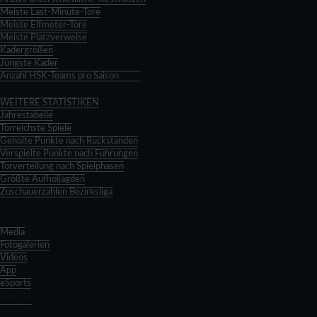
Meiste Last-Minute-Tore
Meiste Elfmeter-Tore
Meiste Platzverweise
Kadergrößen
Jüngste Kader
Anzahl HSK-Teams pro Saison
Zurück
WEITERE STATISTIKEN
Jahrestabelle
Torreichste Spiele
Geholte Punkte nach Rückständen
Verspielte Punkte nach Führungen
Torverteilung nach Spielphasen
Größte Aufholjagden
Zuschauerzahlen Bezirksliga
Zurück
Zurück
Media
Fotogalerien
Videos
App
eSports
Zurück
Spieltag