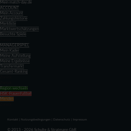
Mein match-day.de
ACCOUNT
Mein Account
Zahlungshistorie
Merkliste
Marktwertschätzungen
Besuchte Spiele
Zurück
MANAGERSPIEL
Mein Kader
Meine Aufstellung
Meine Ergebnisse
Transfermarkt
Gesamt-Ranking
Zurück
Zurück
Region wechseln
HSK-Frauenfußball
Menden
Zurück
Kontakt
|
Nutzungsbedingungen
|
Datenschutz
|
Impressum
© 2013 - 2026 Schulte & Stratmann GbR