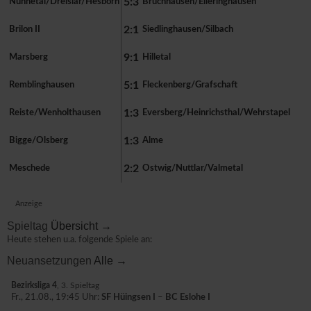
5:3
Nuhnetal/Dreislar/Hesborn
Bruchhausen/Elleringhausen
2:1
Brilon II
Siedlinghausen/Silbach
9:1
Marsberg
Hilletal
5:1
Remblinghausen
Fleckenberg/Grafschaft
1:3
Reiste/Wenholthausen
Eversberg/Heinrichsthal/Wehrstapel
1:3
Bigge/Olsberg
Alme
2:2
Meschede
Ostwig/Nuttlar/Valmetal
Anzeige
Spieltag
Übersicht →
Heute stehen u.a. folgende Spiele an:
Neuansetzungen
Alle →
Bezirksliga 4
, 3. Spieltag
Fr., 21.08., 19:45 Uhr:
SF Hüingsen I
–
BC Eslohe I