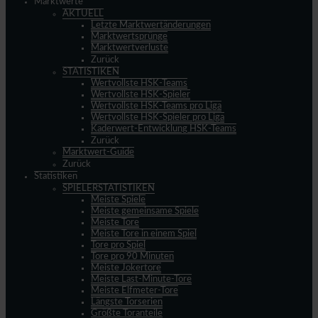
Marktwerte
AKTUELL
Letzte Marktwertänderungen
Marktwertsprünge
Marktwertverluste
Zurück
STATISTIKEN
Wertvollste HSK-Teams
Wertvollste HSK-Spieler
Wertvollste HSK-Teams pro Liga
Wertvollste HSK-Spieler pro Liga
Kaderwert-Entwicklung HSK-Teams
Zurück
Marktwert-Guide
Zurück
Statistiken
SPIELERSTATISTIKEN
Meiste Spiele
Meiste gemeinsame Spiele
Meiste Tore
Meiste Tore in einem Spiel
Tore pro Spiel
Tore pro 90 Minuten
Meiste Jokertore
Meiste Last-Minute-Tore
Meiste Elfmeter-Tore
Längste Torserien
Größte Toranteile