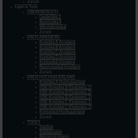
Zurück
Ligen & Tools
ÜBERKREISLICH
Landesliga 2
Bezirksliga 4
Westfalenpokal
Zurück
KREIS ARNSBERG
Kreisliga A Arnsberg
Kreisliga B Arnsberg
Kreisliga C Arnsberg
Kreisliga D Arnsberg
Kreispokal Arnsberg
Reservepokal Arnsberg
Zurück
KREIS HOCHSAUERLAND
Kreisliga A Hochsauerland
HSK-Kreisliga B (Findungsr. 1)
HSK-Kreisliga B (Findungsr. 2)
HSK-Kreisliga B (Findungsr. 3)
HSK-Kreisliga C (Findungsr. 1)
HSK-Kreisliga C (Findungsr. 2)
Kreispokal Hochsauerland
Zurück
TOOLS
Spieltag
Spielabsagen
Neuansetzungen