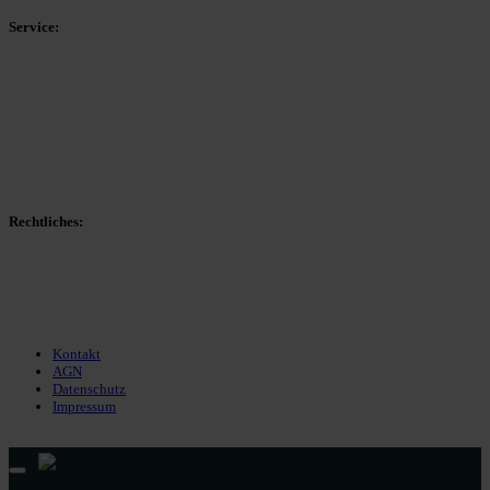
Service:
Spieltag
Spielerdatenbank
Transfers
Marktwerte
Statistiken
Gerüchte
Managerspiel
Rechtliches:
Kontakt
Nutzungsbedingungen
Datenschutz
Impressum
Kontakt
AGN
Datenschutz
Impressum
© 2013 - 2026 match-day.de | Die aktuellsten News des Sauerlandfußballs