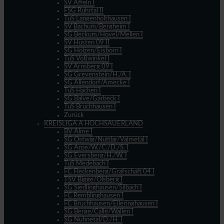
SV Affeln I
FSG Ruhrtal II
TuS Langenholthausen I
SV Bachum/Bergheim I
SG Beckum/Hövel/Mellen I
SV Hüsten 09 II
SG Holzen/Eisborn I
TuS Voßwinkel I
SV Arnsberg 09 I
SG Grevenstein/H./A. I
SG Allendorf/Amecke I
TuS Hachen I
SG Balve/Garbeck I
TuS Bruchhausen I
Zurück
KREISLIGA A HOCHSAUERLAND
BV Alme I
SG Ostwig/Nuttlar/Valmetal I
SG Arpe/W./C./D./S. I
SG Eversberg/H./W. I
TuS Medebach I
FC Fleckenberg/Grafschaft 04 I
TSV Bigge/Olsberg I
SG Siedlinghausen/Silbach I
FC Remblinghausen I
FC Bruchhausen/Elleringhausen I
SG Berge/Calle/Wallen I
SG Nuhnetal/D./H. I