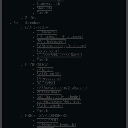
Teamvergleich
Merkliste
Zurück
Zurück
Spielerdatenbank
LANDESLIGA
SC Neheim I
SuS Langscheid/Enkhausen I
RW Erlinghausen I
SV Schmallenberg/Fredeburg I
TuS Sundern I
SG Bödefeld/Henne-Rartal I
Zurück
BEZIRKSLIGA
SV Brilon I
SV Hüsten 09 I
TV Fredeburg I
BC Eslohe I
SV Oberschledorn/Grafschaft I
VfB Marsberg I
Fatih Türkgücü Meschede I
SG Herdringen/Müschede I
SSV Meschede I
Zurück
KREISLIGA A ARNSBERG
FSG Ruhrtal I
FC Neheim-Erlenbruch I