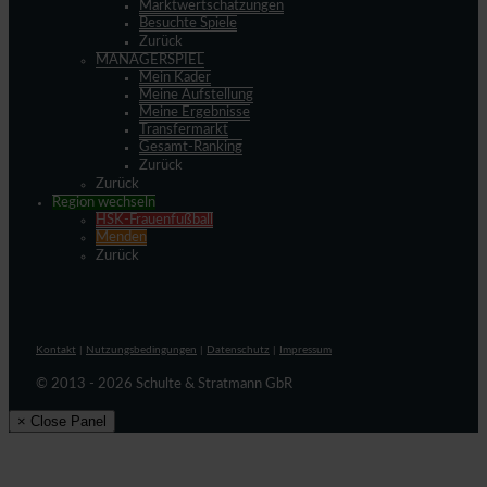
Marktwertschätzungen
Besuchte Spiele
Zurück
MANAGERSPIEL
Mein Kader
Meine Aufstellung
Meine Ergebnisse
Transfermarkt
Gesamt-Ranking
Zurück
Zurück
Region wechseln
HSK-Frauenfußball
Menden
Zurück
Kontakt
|
Nutzungsbedingungen
|
Datenschutz
|
Impressum
© 2013 - 2026 Schulte & Stratmann GbR
× Close Panel