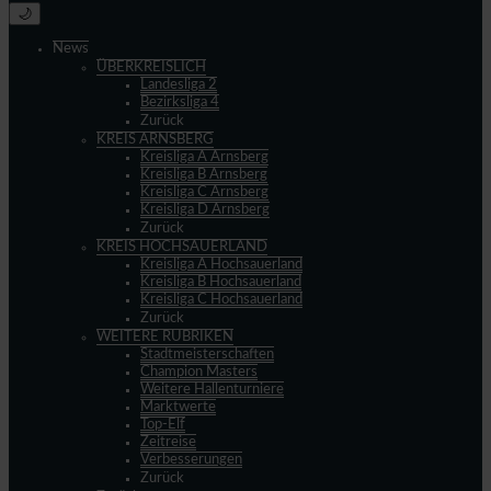
🌙
News
ÜBERKREISLICH
Landesliga 2
Bezirksliga 4
Zurück
KREIS ARNSBERG
Kreisliga A Arnsberg
Kreisliga B Arnsberg
Kreisliga C Arnsberg
Kreisliga D Arnsberg
Zurück
KREIS HOCHSAUERLAND
Kreisliga A Hochsauerland
Kreisliga B Hochsauerland
Kreisliga C Hochsauerland
Zurück
WEITERE RUBRIKEN
Stadtmeisterschaften
Champion Masters
Weitere Hallenturniere
Marktwerte
Top-Elf
Zeitreise
Verbesserungen
Zurück