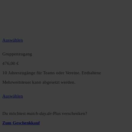
49,99 €
12 Monate unbegrenzter Zugriff auf alle Inhalte. Spare über 15 %
gegenüber dem Monatsabo.
Auswählen
Gruppenzugang
476,00 €
10 Jahreszugänge für Teams oder Vereine. Enthaltene
Mehrwertsteuer kann abgesetzt werden.
Auswählen
Du möchtest
match-day.de
-Plus verschenken?
Zum Geschenkkauf