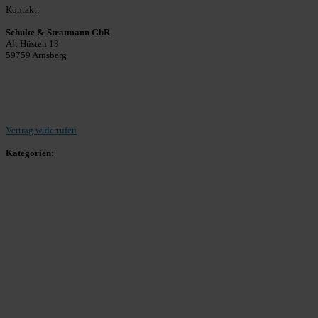
Kontakt:
Schulte & Stratmann GbR
Alt Hüsten 13
59759 Arnsberg
Beitrag einreichen
Vertrag widerrufen
Kategorien:
Allgemein
Landesliga 2
Bezirksliga 4
Kreisliga A Arnsberg
Kreisliga A Hochsauerland
Kreisliga B Arnsberg
Kreisliga B Hochsauerland
Kreisliga C Arnsberg
HSK-Kreisliga C West
HSK-Kreisliga C Ost
Kreisliga D Arnsberg