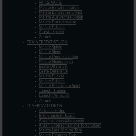
Weiße Weste
Meiste Einsatzminuten
Meiste Einwechselungen
Meiste Auswechselungen
Meiste Platzverweise
Meiste Erfolge
Älteste Spieler
Zurück
TRAINERSTATISTIKEN
Meiste Spiele
Meiste Siege
Meiste Unentschieden
Meiste Niederlagen
Beste Offensive
Beste Defensive
Meiste Punkte
Meiste Erfolge
Meiste Punkte pro Spiel
Jüngste Trainer
Längste Amtszeit
Zurück
TEAMSTATISTIKEN
Aktuelle Serien
Erfolgreichste Teams
Anzahl eingesetzte Spieler
Anzahl unterschiedliche Torschützen
Meiste Last-Minute-Tore
Meiste Elfmeter-Tore