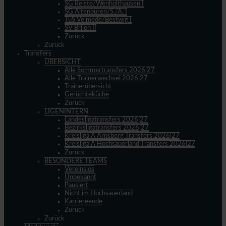
SG Reiste/Wenholthausen I
SG Altenbüren/S./A. I
TuS Velmede/Bestwig I
SV Brilon II
Zurück
Zurück
Transfers
ÜBERSICHT
Alle Sommertransfers 2026|27
Alle Trainerwechsel 2026|27
Trainerübersicht
Gerüchteküche
Zurück
LIGENINTERN
Landesligatransfers 2026|27
Bezirksligatransfers 2026|27
Kreisliga A Arnsberg Transfers 2026|27
Kreisliga A Hochsauerland Transfers 2026|27
Zurück
BESONDERE TEAMS
Vereinslos
Unbekannt
Pausiert
Nicht im Hochsauerland
Karriereende
Zurück
Zurück