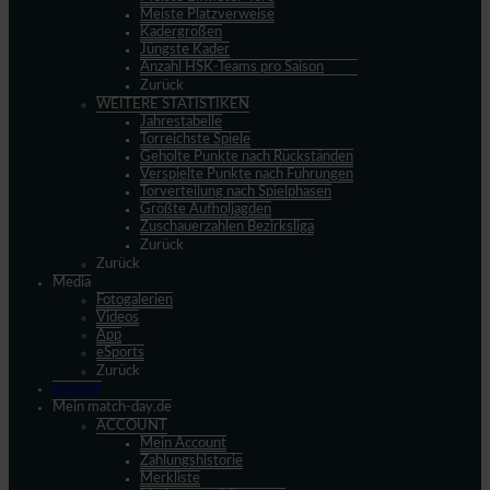
Meiste Platzverweise
Kadergrößen
Jüngste Kader
Anzahl HSK-Teams pro Saison
Zurück
WEITERE STATISTIKEN
Jahrestabelle
Torreichste Spiele
Geholte Punkte nach Rückständen
Verspielte Punkte nach Führungen
Torverteilung nach Spielphasen
Größte Aufholjagden
Zuschauerzahlen Bezirksliga
Zurück
Zurück
Media
Fotogalerien
Videos
App
eSports
Zurück
Spieltag
Mein match-day.de
ACCOUNT
Mein Account
Zahlungshistorie
Merkliste