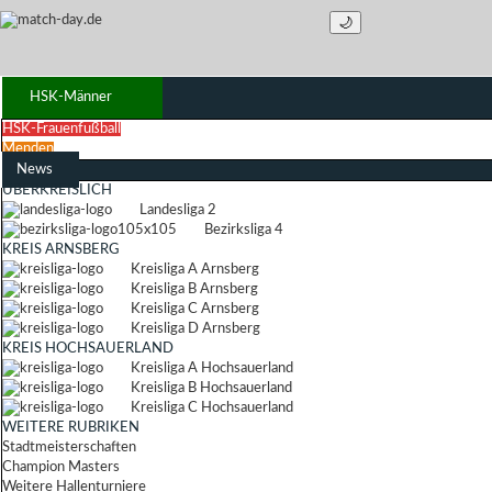
🌙
HSK-Männer
HSK-Frauenfußball
Menden
News
ÜBERKREISLICH
Landesliga 2
Bezirksliga 4
KREIS ARNSBERG
Kreisliga A Arnsberg
Kreisliga B Arnsberg
Kreisliga C Arnsberg
Kreisliga D Arnsberg
KREIS HOCHSAUERLAND
Kreisliga A Hochsauerland
Kreisliga B Hochsauerland
Kreisliga C Hochsauerland
WEITERE RUBRIKEN
Stadtmeisterschaften
Champion Masters
Weitere Hallenturniere