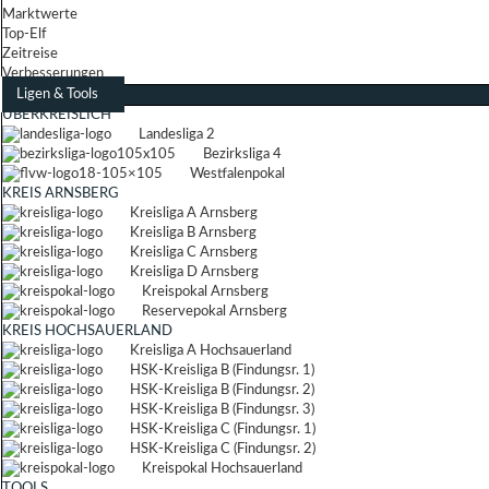
Marktwerte
Top-Elf
Zeitreise
Verbesserungen
Ligen & Tools
ÜBERKREISLICH
Landesliga 2
Bezirksliga 4
Westfalenpokal
KREIS ARNSBERG
Kreisliga A Arnsberg
Kreisliga B Arnsberg
Kreisliga C Arnsberg
Kreisliga D Arnsberg
Kreispokal Arnsberg
Reservepokal Arnsberg
KREIS HOCHSAUERLAND
Kreisliga A Hochsauerland
HSK-Kreisliga B (Findungsr. 1)
HSK-Kreisliga B (Findungsr. 2)
HSK-Kreisliga B (Findungsr. 3)
HSK-Kreisliga C (Findungsr. 1)
HSK-Kreisliga C (Findungsr. 2)
Kreispokal Hochsauerland
TOOLS