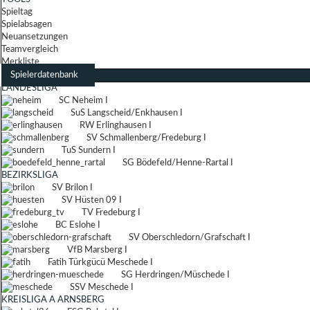
Spieltag
Spielabsagen
Neuansetzungen
Teamvergleich
Merkliste
Spielerdatenbank
LANDESLIGA
SC Neheim I
SuS Langscheid/Enkhausen I
RW Erlinghausen I
SV Schmallenberg/Fredeburg I
TuS Sundern I
SG Bödefeld/Henne-Rartal I
BEZIRKSLIGA
SV Brilon I
SV Hüsten 09 I
TV Fredeburg I
BC Eslohe I
SV Oberschledorn/Grafschaft I
VfB Marsberg I
Fatih Türkgücü Meschede I
SG Herdringen/Müschede I
SSV Meschede I
KREISLIGA A ARNSBERG