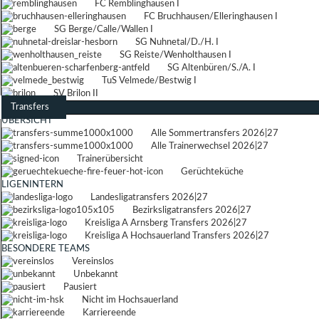
FC Remblinghausen I
FC Bruchhausen/Elleringhausen I
SG Berge/Calle/Wallen I
SG Nuhnetal/D./H. I
SG Reiste/Wenholthausen I
SG Altenbüren/S./A. I
TuS Velmede/Bestwig I
SV Brilon II
Transfers
ÜBERSICHT
Alle Sommertransfers 2026|27
Alle Trainerwechsel 2026|27
Trainerübersicht
Gerüchteküche
LIGENINTERN
Landesligatransfers 2026|27
Bezirksligatransfers 2026|27
Kreisliga A Arnsberg Transfers 2026|27
Kreisliga A Hochsauerland Transfers 2026|27
BESONDERE TEAMS
Vereinslos
Unbekannt
Pausiert
Nicht im Hochsauerland
Karriereende