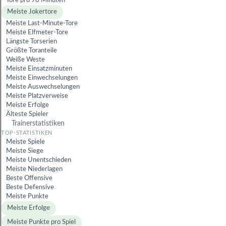
Tore pro 90 Minuten
Meiste Jokertore
Meiste Last-Minute-Tore
Meiste Elfmeter-Tore
Längste Torserien
Größte Toranteile
Weiße Weste
Meiste Einsatzminuten
Meiste Einwechselungen
Meiste Auswechselungen
Meiste Platzverweise
Meiste Erfolge
Älteste Spieler
Trainerstatistiken
Meiste Spiele
Meiste Siege
Meiste Unentschieden
Meiste Niederlagen
Beste Offensive
Beste Defensive
Meiste Punkte
Meiste Erfolge
Meiste Punkte pro Spiel