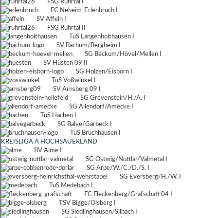
FSG Ruhrtal I
FC Neheim-Erlenbruch I
SV Affeln I
FSG Ruhrtal II
TuS Langenholthausen I
SV Bachum/Bergheim I
SG Beckum/Hövel/Mellen I
SV Hüsten 09 II
SG Holzen/Eisborn I
TuS Voßwinkel I
SV Arnsberg 09 I
SG Grevenstein/H./A. I
SG Allendorf/Amecke I
TuS Hachen I
SG Balve/Garbeck I
TuS Bruchhausen I
KREISLIGA A HOCHSAUERLAND
BV Alme I
SG Ostwig/Nuttlar/Valmetal I
SG Arpe/W./C./D./S. I
SG Eversberg/H./W. I
TuS Medebach I
FC Fleckenberg/Grafschaft 04 I
TSV Bigge/Olsberg I
SG Siedlinghausen/Silbach I