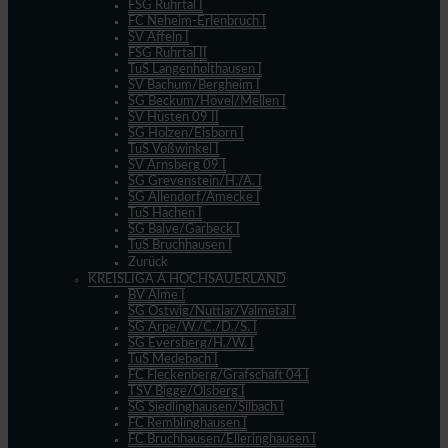
FSG Ruhrtal I
FC Neheim-Erlenbruch I
SV Affeln I
FSG Ruhrtal II
TuS Langenholthausen I
SV Bachum/Bergheim I
SG Beckum/Hövel/Mellen I
SV Hüsten 09 II
SG Holzen/Eisborn I
TuS Voßwinkel I
SV Arnsberg 09 I
SG Grevenstein/H./A. I
SG Allendorf/Amecke I
TuS Hachen I
SG Balve/Garbeck I
TuS Bruchhausen I
Zurück
KREISLIGA A HOCHSAUERLAND
BV Alme I
SG Ostwig/Nuttlar/Valmetal I
SG Arpe/W./C./D./S. I
SG Eversberg/H./W. I
TuS Medebach I
FC Fleckenberg/Grafschaft 04 I
TSV Bigge/Olsberg I
SG Siedlinghausen/Silbach I
FC Remblinghausen I
FC Bruchhausen/Elleringhausen I