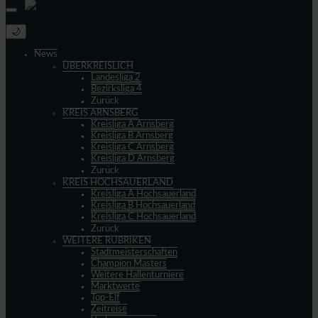
🌙
News
ÜBERKREISLICH
Landesliga 2
Bezirksliga 4
Zurück
KREIS ARNSBERG
Kreisliga A Arnsberg
Kreisliga B Arnsberg
Kreisliga C Arnsberg
Kreisliga D Arnsberg
Zurück
KREIS HOCHSAUERLAND
Kreisliga A Hochsauerland
Kreisliga B Hochsauerland
Kreisliga C Hochsauerland
Zurück
WEITERE RUBRIKEN
Stadtmeisterschaften
Champion Masters
Weitere Hallenturniere
Marktwerte
Top-Elf
Zeitreise