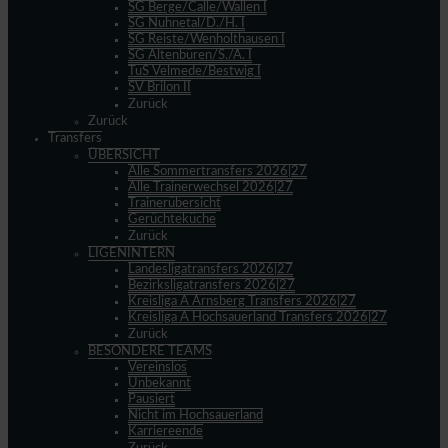
SG Berge/Calle/Wallen I
SG Nuhnetal/D./H. I
SG Reiste/Wenholthausen I
SG Altenbüren/S./A. I
TuS Velmede/Bestwig I
SV Brilon II
Zurück
Zurück
Transfers
ÜBERSICHT
Alle Sommertransfers 2026|27
Alle Trainerwechsel 2026|27
Trainerübersicht
Gerüchteküche
Zurück
LIGENINTERN
Landesligatransfers 2026|27
Bezirksligatransfers 2026|27
Kreisliga A Arnsberg Transfers 2026|27
Kreisliga A Hochsauerland Transfers 2026|27
Zurück
BESONDERE TEAMS
Vereinslos
Unbekannt
Pausiert
Nicht im Hochsauerland
Karriereende