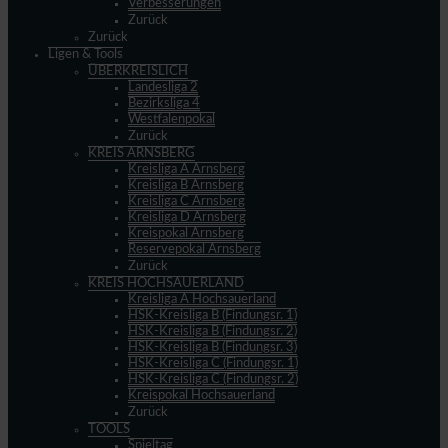
Verbesserungen
Zurück
Zurück
Ligen & Tools
ÜBERKREISLICH
Landesliga 2
Bezirksliga 4
Westfalenpokal
Zurück
KREIS ARNSBERG
Kreisliga A Arnsberg
Kreisliga B Arnsberg
Kreisliga C Arnsberg
Kreisliga D Arnsberg
Kreispokal Arnsberg
Reservepokal Arnsberg
Zurück
KREIS HOCHSAUERLAND
Kreisliga A Hochsauerland
HSK-Kreisliga B (Findungsr. 1)
HSK-Kreisliga B (Findungsr. 2)
HSK-Kreisliga B (Findungsr. 3)
HSK-Kreisliga C (Findungsr. 1)
HSK-Kreisliga C (Findungsr. 2)
Kreispokal Hochsauerland
Zurück
TOOLS
Spieltag