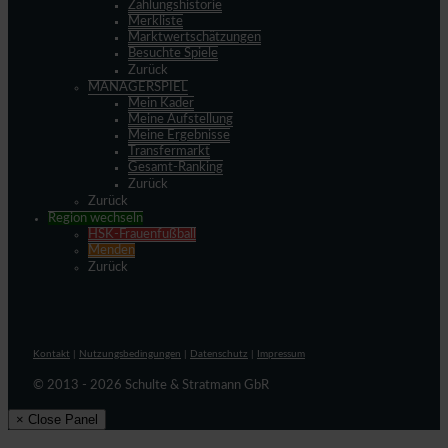
Zahlungshistorie
Merkliste
Marktwertschätzungen
Besuchte Spiele
Zurück
MANAGERSPIEL
Mein Kader
Meine Aufstellung
Meine Ergebnisse
Transfermarkt
Gesamt-Ranking
Zurück
Zurück
Region wechseln
HSK-Frauenfußball
Menden
Zurück
Kontakt
|
Nutzungsbedingungen
|
Datenschutz
|
Impressum
© 2013 - 2026 Schulte & Stratmann GbR
× Close Panel