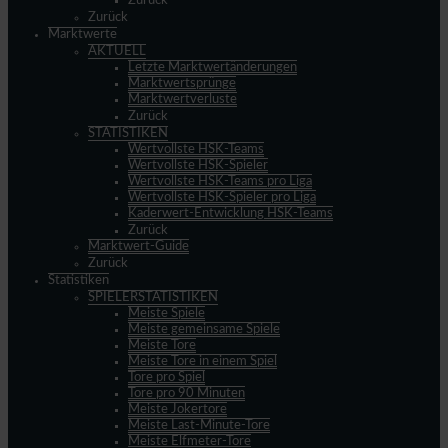
Zurück
Zurück
Marktwerte
AKTUELL
Letzte Marktwertänderungen
Marktwertsprünge
Marktwertverluste
Zurück
STATISTIKEN
Wertvollste HSK-Teams
Wertvollste HSK-Spieler
Wertvollste HSK-Teams pro Liga
Wertvollste HSK-Spieler pro Liga
Kaderwert-Entwicklung HSK-Teams
Zurück
Marktwert-Guide
Zurück
Statistiken
SPIELERSTATISTIKEN
Meiste Spiele
Meiste gemeinsame Spiele
Meiste Tore
Meiste Tore in einem Spiel
Tore pro Spiel
Tore pro 90 Minuten
Meiste Jokertore
Meiste Last-Minute-Tore
Meiste Elfmeter-Tore