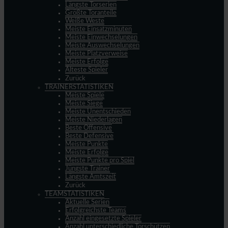
Längste Torserien
Größte Toranteile
Weiße Weste
Meiste Einsatzminuten
Meiste Einwechselungen
Meiste Auswechselungen
Meiste Platzverweise
Meiste Erfolge
Älteste Spieler
Zurück
TRAINERSTATISTIKEN
Meiste Spiele
Meiste Siege
Meiste Unentschieden
Meiste Niederlagen
Beste Offensive
Beste Defensive
Meiste Punkte
Meiste Erfolge
Meiste Punkte pro Spiel
Jüngste Trainer
Längste Amtszeit
Zurück
TEAMSTATISTIKEN
Aktuelle Serien
Erfolgreichste Teams
Anzahl eingesetzte Spieler
Anzahl unterschiedliche Torschützen