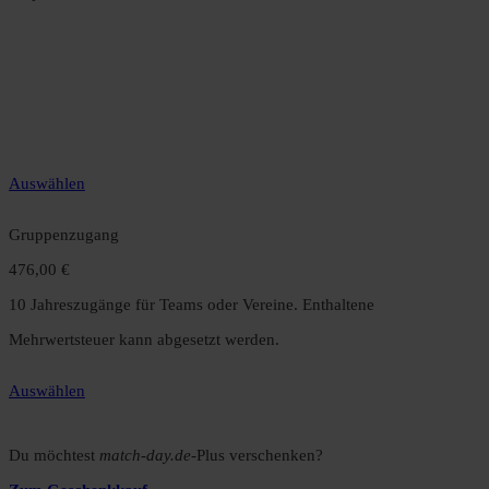
Jahreszugang
49,99 €
12 Monate unbegrenzter Zugriff auf alle Inhalte. Spare über 15 %
gegenüber dem Monatsabo.
Auswählen
Gruppenzugang
476,00 €
10 Jahreszugänge für Teams oder Vereine. Enthaltene
Mehrwertsteuer kann abgesetzt werden.
Auswählen
Du möchtest
match-day.de
-Plus verschenken?