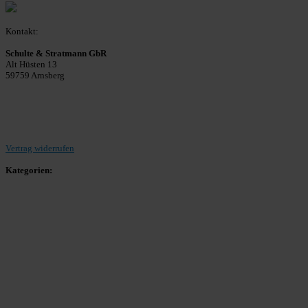
Kontakt:
Schulte & Stratmann GbR
Alt Hüsten 13
59759 Arnsberg
Beitrag einreichen
Vertrag widerrufen
Kategorien:
Allgemein
Landesliga 2
Bezirksliga 4
Kreisliga A Arnsberg
Kreisliga A Hochsauerland
Kreisliga B Arnsberg
Kreisliga B Hochsauerland
Kreisliga C Arnsberg
HSK-Kreisliga C West