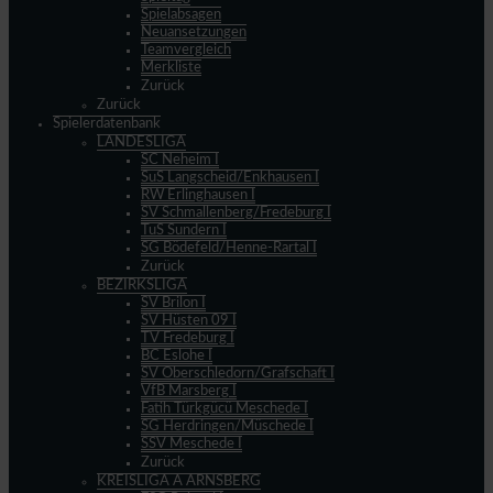
Spielabsagen
Neuansetzungen
Teamvergleich
Merkliste
Zurück
Zurück
Spielerdatenbank
LANDESLIGA
SC Neheim I
SuS Langscheid/Enkhausen I
RW Erlinghausen I
SV Schmallenberg/Fredeburg I
TuS Sundern I
SG Bödefeld/Henne-Rartal I
Zurück
BEZIRKSLIGA
SV Brilon I
SV Hüsten 09 I
TV Fredeburg I
BC Eslohe I
SV Oberschledorn/Grafschaft I
VfB Marsberg I
Fatih Türkgücü Meschede I
SG Herdringen/Müschede I
SSV Meschede I
Zurück
KREISLIGA A ARNSBERG