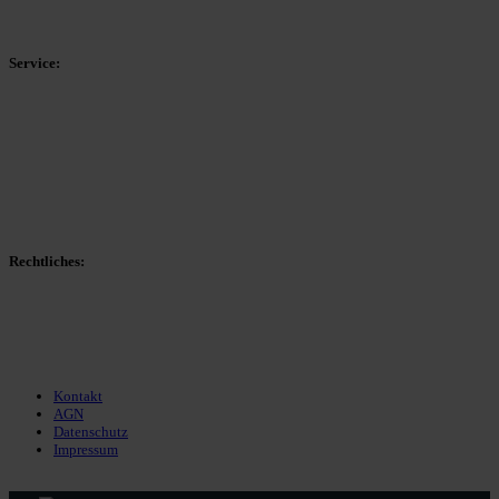
HSK-Kreisliga C Ost
Kreisliga D Arnsberg
Service:
Spieltag
Spielerdatenbank
Transfers
Marktwerte
Statistiken
Gerüchte
Managerspiel
Rechtliches:
Kontakt
Nutzungsbedingungen
Datenschutz
Impressum
Kontakt
AGN
Datenschutz
Impressum
© 2013 - 2026 match-day.de | Die aktuellsten News des Sauerlandfußballs