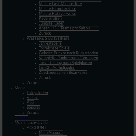
Meiste Last-Minute-Tore
Meiste Elfmeter-Tore
Meiste Platzverweise
Kadergrößen
Jüngste Kader
Anzahl HSK-Teams pro Saison
Zurück
WEITERE STATISTIKEN
Jahrestabelle
Torreichste Spiele
Geholte Punkte nach Rückständen
Verspielte Punkte nach Führungen
Torverteilung nach Spielphasen
Größte Aufholjagden
Zuschauerzahlen Bezirksliga
Zurück
Zurück
Media
Fotogalerien
Videos
App
eSports
Zurück
Spieltag
Mein match-day.de
ACCOUNT
Mein Account