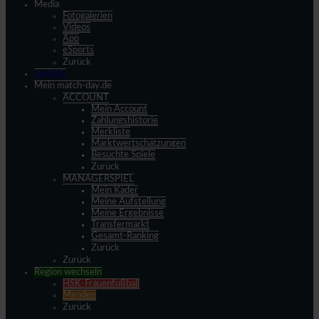
Media
Fotogalerien
Videos
App
eSports
Zurück
Spieltag
Mein match-day.de
ACCOUNT
Mein Account
Zahlungshistorie
Merkliste
Marktwertschätzungen
Besuchte Spiele
Zurück
MANAGERSPIEL
Mein Kader
Meine Aufstellung
Meine Ergebnisse
Transfermarkt
Gesamt-Ranking
Zurück
Zurück
Region wechseln
HSK-Frauenfußball
Menden
Zurück