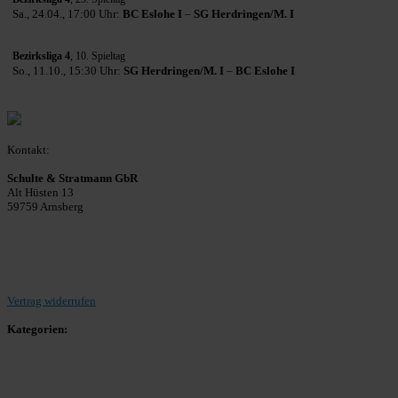
Sa., 24.04., 17:00 Uhr:
BC Eslohe I
–
SG Herdringen/M. I
Bezirksliga 4
, 10. Spieltag
So., 11.10., 15:30 Uhr:
SG Herdringen/M. I
–
BC Eslohe I
Kontakt:
Schulte & Stratmann GbR
Alt Hüsten 13
59759 Arnsberg
Beitrag einreichen
Vertrag widerrufen
Kategorien:
Allgemein
Landesliga 2
Bezirksliga 4