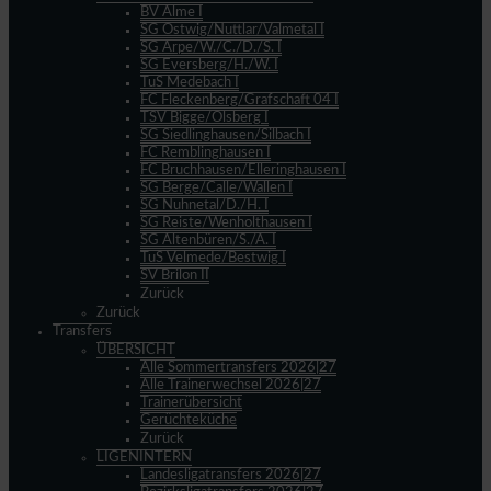
BV Alme I
SG Ostwig/Nuttlar/Valmetal I
SG Arpe/W./C./D./S. I
SG Eversberg/H./W. I
TuS Medebach I
FC Fleckenberg/Grafschaft 04 I
TSV Bigge/Olsberg I
SG Siedlinghausen/Silbach I
FC Remblinghausen I
FC Bruchhausen/Elleringhausen I
SG Berge/Calle/Wallen I
SG Nuhnetal/D./H. I
SG Reiste/Wenholthausen I
SG Altenbüren/S./A. I
TuS Velmede/Bestwig I
SV Brilon II
Zurück
Zurück
Transfers
ÜBERSICHT
Alle Sommertransfers 2026|27
Alle Trainerwechsel 2026|27
Trainerübersicht
Gerüchteküche
Zurück
LIGENINTERN
Landesligatransfers 2026|27