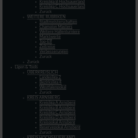
Kreisliga B Hochsauerland
Kreisliga C Hochsauerland
Zurück
WEITERE RUBRIKEN
Stadtmeisterschaften
Champion Masters
Weitere Hallenturniere
Marktwerte
Top-Elf
Zeitreise
Verbesserungen
Zurück
Zurück
Ligen & Tools
ÜBERKREISLICH
Landesliga 2
Bezirksliga 4
Westfalenpokal
Zurück
KREIS ARNSBERG
Kreisliga A Arnsberg
Kreisliga B Arnsberg
Kreisliga C Arnsberg
Kreisliga D Arnsberg
Kreispokal Arnsberg
Reservepokal Arnsberg
Zurück
KREIS HOCHSAUERLAND