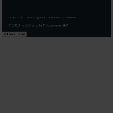
Kontakt
|
Nutzungsbedingungen
|
Datenschutz
|
Impressum
© 2013 - 2026 Schulte & Stratmann GbR
× Close Panel