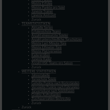
Meiste Erfolge
Meiste Punkte pro Spiel
Jüngste Trainer
Längste Amtszeit
Zurück
TEAMSTATISTIKEN
Aktuelle Serien
Erfolgreichste Teams
Anzahl eingesetzte Spieler
Anzahl unterschiedliche Torschützen
Meiste Last-Minute-Tore
Meiste Elfmeter-Tore
Meiste Platzverweise
Kadergrößen
Jüngste Kader
Anzahl HSK-Teams pro Saison
Zurück
WEITERE STATISTIKEN
Jahrestabelle
Torreichste Spiele
Geholte Punkte nach Rückständen
Verspielte Punkte nach Führungen
Torverteilung nach Spielphasen
Größte Aufholjagden
Zuschauerzahlen Bezirksliga
Zurück
Zurück