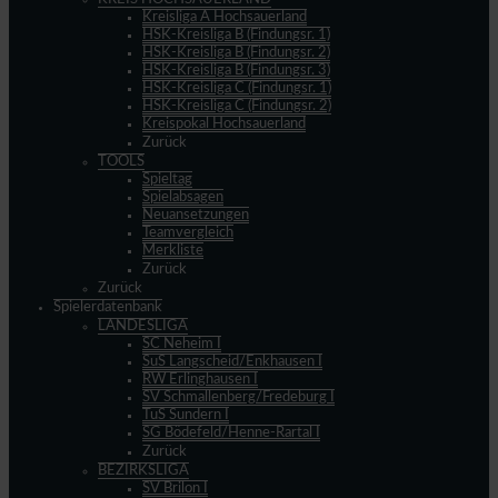
Kreisliga A Hochsauerland
HSK-Kreisliga B (Findungsr. 1)
HSK-Kreisliga B (Findungsr. 2)
HSK-Kreisliga B (Findungsr. 3)
HSK-Kreisliga C (Findungsr. 1)
HSK-Kreisliga C (Findungsr. 2)
Kreispokal Hochsauerland
Zurück
TOOLS
Spieltag
Spielabsagen
Neuansetzungen
Teamvergleich
Merkliste
Zurück
Zurück
Spielerdatenbank
LANDESLIGA
SC Neheim I
SuS Langscheid/Enkhausen I
RW Erlinghausen I
SV Schmallenberg/Fredeburg I
TuS Sundern I
SG Bödefeld/Henne-Rartal I
Zurück
BEZIRKSLIGA
SV Brilon I