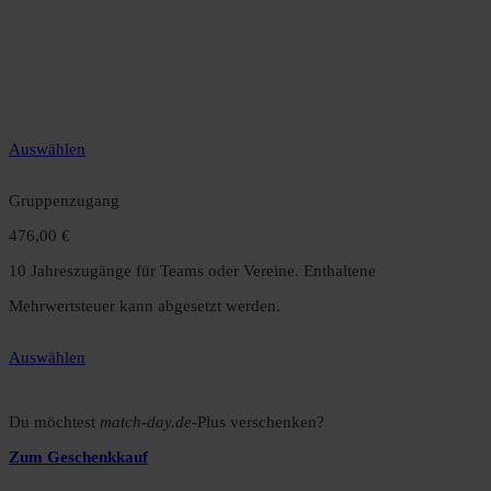
49,99 €
12 Monate unbegrenzter Zugriff auf alle Inhalte. Spare über 15 %
gegenüber dem Monatsabo.
Auswählen
Gruppenzugang
476,00 €
10 Jahreszugänge für Teams oder Vereine. Enthaltene
Mehrwertsteuer kann abgesetzt werden.
Auswählen
Du möchtest
match-day.de
-Plus verschenken?
Zum Geschenkkauf