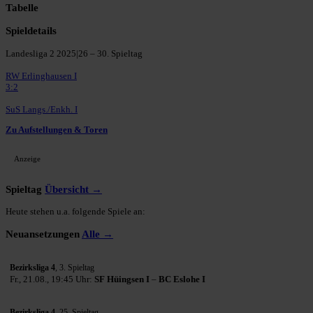
Tabelle
Spieldetails
Landesliga 2 2025|26 – 30. Spieltag
RW Erlinghausen I
3:2
SuS Langs./Enkh. I
Zu Aufstellungen & Toren
Anzeige
Spieltag
Übersicht →
Heute stehen u.a. folgende Spiele an:
Neuansetzungen
Alle →
Bezirksliga 4
, 3. Spieltag
Fr., 21.08., 19:45 Uhr:
SF Hüingsen I
–
BC Eslohe I
Bezirksliga 4
, 25. Spieltag