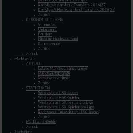
Bezirksligatransfers 2026|27
Kreisliga A Arnsberg Transfers 2026|27
Kreisliga A Hochsauerland Transfers 2026|27
Zurück
BESONDERE TEAMS
Vereinslos
Unbekannt
Pausiert
Nicht im Hochsauerland
Karriereende
Zurück
Zurück
Marktwerte
AKTUELL
Letzte Marktwertänderungen
Marktwertsprünge
Marktwertverluste
Zurück
STATISTIKEN
Wertvollste HSK-Teams
Wertvollste HSK-Spieler
Wertvollste HSK-Teams pro Liga
Wertvollste HSK-Spieler pro Liga
Kaderwert-Entwicklung HSK-Teams
Zurück
Marktwert-Guide
Zurück
Statistiken