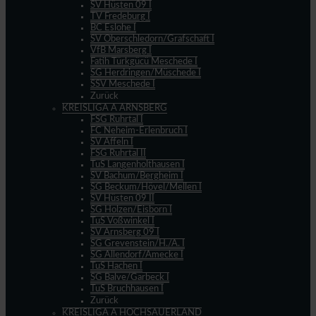
SV Hüsten 09 I
TV Fredeburg I
BC Eslohe I
SV Oberschledorn/Grafschaft I
VfB Marsberg I
Fatih Türkgücü Meschede I
SG Herdringen/Müschede I
SSV Meschede I
Zurück
KREISLIGA A ARNSBERG
FSG Ruhrtal I
FC Neheim-Erlenbruch I
SV Affeln I
FSG Ruhrtal II
TuS Langenholthausen I
SV Bachum/Bergheim I
SG Beckum/Hövel/Mellen I
SV Hüsten 09 II
SG Holzen/Eisborn I
TuS Voßwinkel I
SV Arnsberg 09 I
SG Grevenstein/H./A. I
SG Allendorf/Amecke I
TuS Hachen I
SG Balve/Garbeck I
TuS Bruchhausen I
Zurück
KREISLIGA A HOCHSAUERLAND