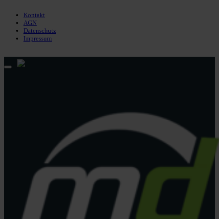
Impressum
Kontakt
AGN
Datenschutz
Impressum
© 2013 - 2026 match-day.de | Die aktuellsten News des Sauerlandfußballs