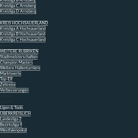
Kreisliga B Arnsberg
Kreisliga C Arnsberg
Kreisliga D Arnsberg
Zurück
KREIS HOCHSAUERLAND
Kreisliga A Hochsauerland
Kreisliga B Hochsauerland
Kreisliga C Hochsauerland
Zurück
WEITERE RUBRIKEN
Stadtmeisterschaften
Champion Masters
Weitere Hallenturniere
Marktwerte
Top-Elf
Zeitreise
Verbesserungen
Zurück
Zurück
Ligen & Tools
ÜBERKREISLICH
Landesliga 2
Bezirksliga 4
Westfalenpokal
Zurück