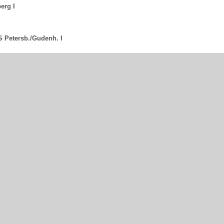
erg I
S Petersb./Gudenh. I