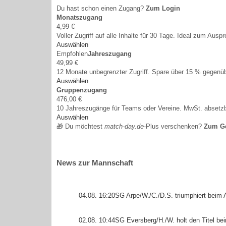
Du hast schon einen Zugang?
Zum Login
Monatszugang
4,99 €
Voller Zugriff auf alle Inhalte für 30 Tage. Ideal zum Auspr
Auswählen
Empfohlen
Jahreszugang
49,99 €
12 Monate unbegrenzter Zugriff. Spare über 15 % gegen
Auswählen
Gruppenzugang
476,00 €
10 Jahreszugänge für Teams oder Vereine. MwSt. absetzb
Auswählen
🎁 Du möchtest
match-day.de
-Plus verschenken?
Zum G
News zur Mannschaft
04.08. 16:20
SG Arpe/W./C./D.S. triumphiert beim 
02.08. 10:44
SG Eversberg/H./W. holt den Titel be