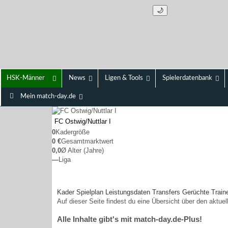
🌙
HSK-Männer
News
Ligen & Tools
Spielerdatenbank
Mein match-day.de
FC Ostwig/
Nuttlar I
0
Kadergröße
0 €
Gesamtmarktwert
0,0
Ø Alter (Jahre)
—
Liga
Kader
Spielplan
Leistungsdaten
Transfers
Gerüchte
Train
Auf dieser Seite findest du eine Übersicht über den aktue
Alle Inhalte gibt's mit match-day.de-Plus!