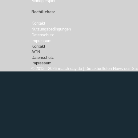
Managerspiel
Rechtliches:
Kontakt
Nutzungsbedingungen
Datenschutz
Impressum
Kontakt
AGN
Datenschutz
Impressum
© 2013 - 2026 match-day.de | Die aktuellsten News des Sau