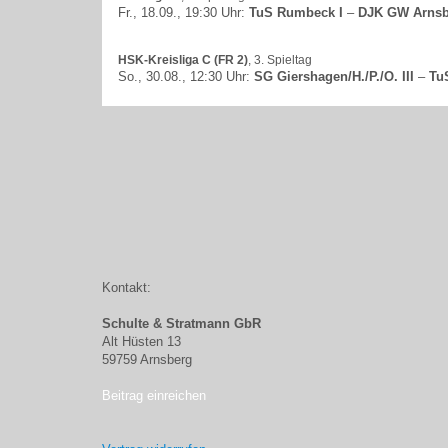
Fr., 18.09., 19:30 Uhr:
TuS Rumbeck I
–
DJK GW Arnsb
HSK-Kreisliga C (FR 2)
, 3. Spieltag
So., 30.08., 12:30 Uhr:
SG Giershagen/H./P./O. III
–
Tu
Kontakt:
Schulte & Stratmann GbR
Alt Hüsten 13
59759 Arnsberg
Beitrag einreichen