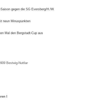
ga-Saison gegen die SG Eversberg/H./W.
mit neun Minuspunkten
ten Mal den Bergstadt-Cup aus
9909 Bestwig-Nuttlar
ren I