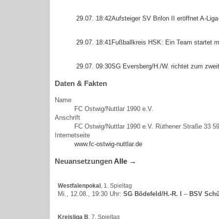
29.07. 18:42
Aufsteiger SV Brilon II eröffnet A-Li
29.07. 18:41
Fußballkreis HSK: Ein Team startet 
29.07. 09:30
SG Eversberg/H./W. richtet zum zwei
Daten & Fakten
Name
FC Ostwig/
Nuttlar 1990 e.V.
Anschrift
FC Ostwig/
Nuttlar 1990 e.V. Rüthener Straße 33 5
Internetseite
www.fc-ostwig-nuttlar.de
Neuansetzungen
Alle →
Westfalenpokal
, 1. Spieltag
Mi., 12.08., 19:30 Uhr:
SG Bödefeld/H.-R. I
–
BSV Schü
Kreisliga B
, 7. Spieltag