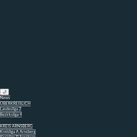
🌙
News
ÜBERKREISLICH
Landesliga 2
Bezirksliga 4
Zurück
KREIS ARNSBERG
Kreisliga A Arnsberg