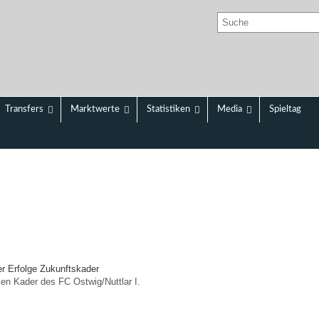
Transfers
Marktwerte
Statistiken
Media
Spieltag
er
Erfolge
Zukunftskader
llen Kader des FC Ostwig/
Nuttlar I.