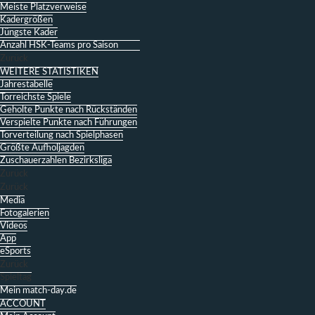
Meiste Platzverweise
Kadergrößen
Jüngste Kader
Anzahl HSK-Teams pro Saison
Zurück
WEITERE STATISTIKEN
Jahrestabelle
Torreichste Spiele
Geholte Punkte nach Rückständen
Verspielte Punkte nach Führungen
Torverteilung nach Spielphasen
Größte Aufholjagden
Zuschauerzahlen Bezirksliga
Zurück
Zurück
Media
Fotogalerien
Videos
App
eSports
Zurück
Spieltag
Mein match-day.de
ACCOUNT