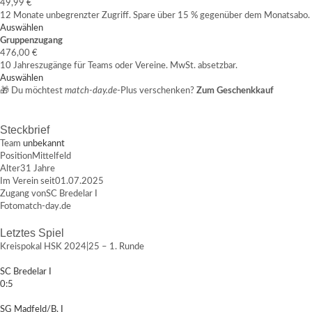
49,99 €
12 Monate unbegrenzter Zugriff. Spare über 15 % gegenüber dem Monatsabo.
Auswählen
Gruppenzugang
476,00 €
10 Jahreszugänge für Teams oder Vereine. MwSt. absetzbar.
Auswählen
🎁 Du möchtest
match-day.de
-Plus verschenken?
Zum Geschenkkauf
Steckbrief
Team
unbekannt
Position
Mittelfeld
Alter
31 Jahre
Im Verein seit
01.07.2025
Zugang von
SC Bredelar I
Foto
match-day.de
Letztes Spiel
Kreispokal HSK 2024|25 – 1. Runde
SC Bredelar I
0:5
SG Madfeld/B. I