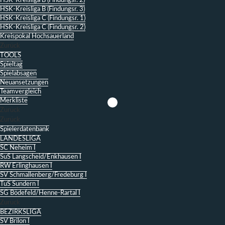
HSK-Kreisliga B (Findungsr. 2)
HSK-Kreisliga B (Findungsr. 3)
HSK-Kreisliga C (Findungsr. 1)
HSK-Kreisliga C (Findungsr. 2)
Kreispokal Hochsauerland
Zurück
TOOLS
Spieltag
Spielabsagen
Neuansetzungen
Teamvergleich
Merkliste
Zurück
Zurück
Spielerdatenbank
LANDESLIGA
SC Neheim I
SuS Langscheid/Enkhausen I
RW Erlinghausen I
SV Schmallenberg/Fredeburg I
TuS Sundern I
SG Bödefeld/Henne-Rartal I
Zurück
BEZIRKSLIGA
SV Brilon I