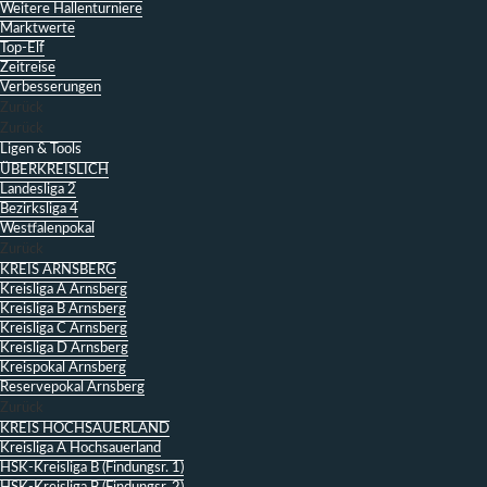
Weitere Hallenturniere
Marktwerte
Top-Elf
Zeitreise
Verbesserungen
Zurück
Zurück
Ligen & Tools
ÜBERKREISLICH
Landesliga 2
Bezirksliga 4
Westfalenpokal
Zurück
KREIS ARNSBERG
Kreisliga A Arnsberg
Kreisliga B Arnsberg
Kreisliga C Arnsberg
Kreisliga D Arnsberg
Kreispokal Arnsberg
Reservepokal Arnsberg
Zurück
KREIS HOCHSAUERLAND
Kreisliga A Hochsauerland
HSK-Kreisliga B (Findungsr. 1)