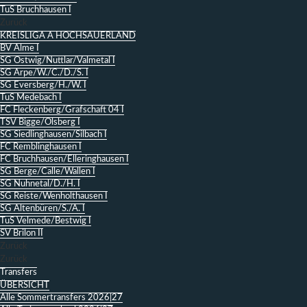
TuS Bruchhausen I
Zurück
KREISLIGA A HOCHSAUERLAND
BV Alme I
SG Ostwig/Nuttlar/Valmetal I
SG Arpe/W./C./D./S. I
SG Eversberg/H./W. I
TuS Medebach I
FC Fleckenberg/Grafschaft 04 I
TSV Bigge/Olsberg I
SG Siedlinghausen/Silbach I
FC Remblinghausen I
FC Bruchhausen/Elleringhausen I
SG Berge/Calle/Wallen I
SG Nuhnetal/D./H. I
SG Reiste/Wenholthausen I
SG Altenbüren/S./A. I
TuS Velmede/Bestwig I
SV Brilon II
Zurück
Zurück
Transfers
ÜBERSICHT
Alle Sommertransfers 2026|27