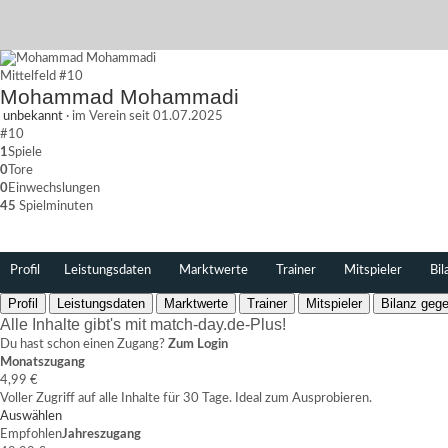
Mittelfeld
#10
Mohammad Mohammadi
unbekannt
·
im Verein seit 01.07.2025
#10
1
Spiele
0
Tore
0
Einwechslungen
45
Spielminuten
Profil
Leistungsdaten
Marktwerte
Trainer
Mitspieler
Bil
Profil
Leistungsdaten
Marktwerte
Trainer
Mitspieler
Bilanz gege
Alle Inhalte gibt's mit match-day.de-Plus!
Du hast schon einen Zugang?
Zum Login
Monatszugang
4,99 €
Voller Zugriff auf alle Inhalte für 30 Tage. Ideal zum Ausprobieren.
Auswählen
Empfohlen
Jahreszugang