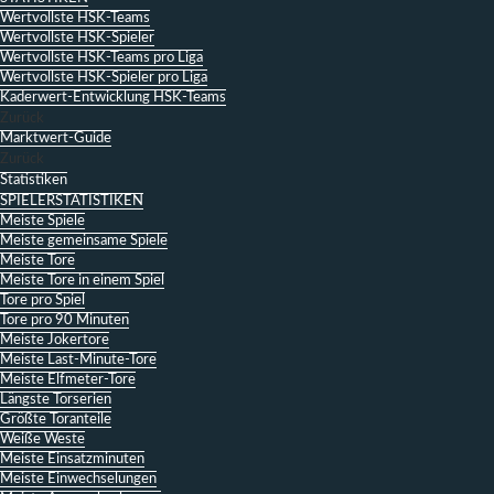
Wertvollste HSK-Teams
Wertvollste HSK-Spieler
Wertvollste HSK-Teams pro Liga
Wertvollste HSK-Spieler pro Liga
Kaderwert-Entwicklung HSK-Teams
Zurück
Marktwert-Guide
Zurück
Statistiken
SPIELERSTATISTIKEN
Meiste Spiele
Meiste gemeinsame Spiele
Meiste Tore
Meiste Tore in einem Spiel
Tore pro Spiel
Tore pro 90 Minuten
Meiste Jokertore
Meiste Last-Minute-Tore
Meiste Elfmeter-Tore
Längste Torserien
Größte Toranteile
Weiße Weste
Meiste Einsatzminuten
Meiste Einwechselungen