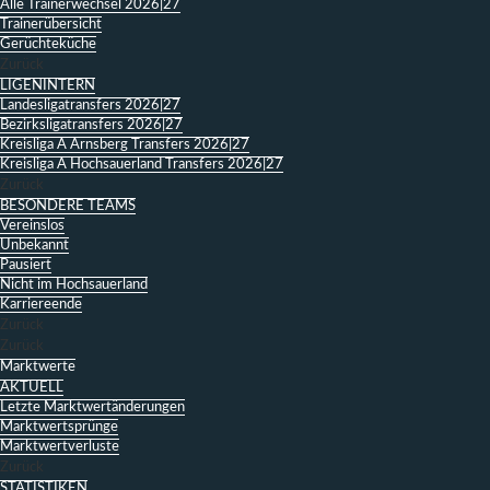
Alle Trainerwechsel 2026|27
Trainerübersicht
Gerüchteküche
Zurück
LIGENINTERN
Landesligatransfers 2026|27
Bezirksligatransfers 2026|27
Kreisliga A Arnsberg Transfers 2026|27
Kreisliga A Hochsauerland Transfers 2026|27
Zurück
BESONDERE TEAMS
Vereinslos
Unbekannt
Pausiert
Nicht im Hochsauerland
Karriereende
Zurück
Zurück
Marktwerte
AKTUELL
Letzte Marktwertänderungen
Marktwertsprünge
Marktwertverluste
Zurück
STATISTIKEN