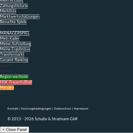
Mein Account
Zahlungshistorie
Merkliste
Marktwertschätzungen
Besuchte Spiele
Zurück
MANAGERSPIEL
Mein Kader
Meine Aufstellung
Meine Ergebnisse
Transfermarkt
Gesamt-Ranking
Zurück
Zurück
Region wechseln
HSK-Frauenfußball
Menden
Zurück
Kontakt
|
Nutzungsbedingungen
|
Datenschutz
|
Impressum
© 2013 - 2026 Schulte & Stratmann GbR
× Close Panel