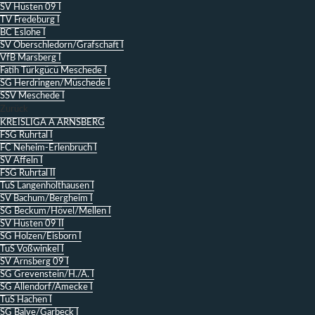
SV Hüsten 09 I
TV Fredeburg I
BC Eslohe I
SV Oberschledorn/Grafschaft I
VfB Marsberg I
Fatih Türkgücü Meschede I
SG Herdringen/Müschede I
SSV Meschede I
Zurück
KREISLIGA A ARNSBERG
FSG Ruhrtal I
FC Neheim-Erlenbruch I
SV Affeln I
FSG Ruhrtal II
TuS Langenholthausen I
SV Bachum/Bergheim I
SG Beckum/Hövel/Mellen I
SV Hüsten 09 II
SG Holzen/Eisborn I
TuS Voßwinkel I
SV Arnsberg 09 I
SG Grevenstein/H./A. I
SG Allendorf/Amecke I
TuS Hachen I
SG Balve/Garbeck I