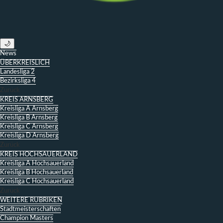
🌙
News
ÜBERKREISLICH
Landesliga 2
Bezirksliga 4
Zurück
KREIS ARNSBERG
Kreisliga A Arnsberg
Kreisliga B Arnsberg
Kreisliga C Arnsberg
Kreisliga D Arnsberg
Zurück
KREIS HOCHSAUERLAND
Kreisliga A Hochsauerland
Kreisliga B Hochsauerland
Kreisliga C Hochsauerland
Zurück
WEITERE RUBRIKEN
Stadtmeisterschaften
Champion Masters