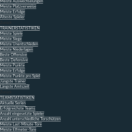
Meiste Auswechselungen
Meiste Platzverweise
Meiste Erfolge
Älteste Spieler
Zurück
TRAINERSTATISTIKEN
Meiste Spiele
Meiste Siege
Meiste Unentschieden
Meiste Niederlagen
Beste Offensive
Beste Defensive
Meiste Punkte
Meiste Erfolge
Meiste Punkte pro Spiel
Jüngste Trainer
Längste Amtszeit
Zurück
TEAMSTATISTIKEN
Aktuelle Serien
Erfolgreichste Teams
Anzahl eingesetzte Spieler
Anzahl unterschiedliche Torschützen
Meiste Last-Minute-Tore
Meiste Elfmeter-Tore