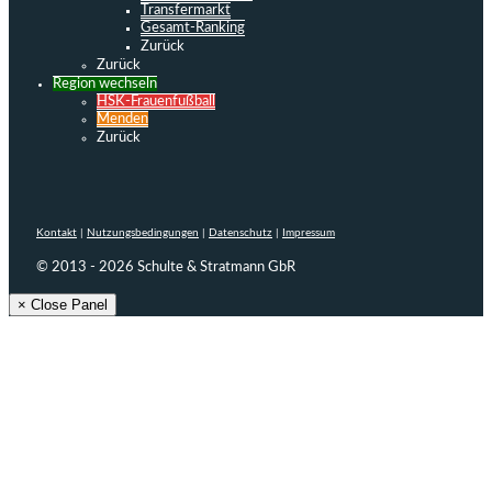
Transfermarkt
Gesamt-Ranking
Zurück
Zurück
Region wechseln
HSK-Frauenfußball
Menden
Zurück
Kontakt
|
Nutzungsbedingungen
|
Datenschutz
|
Impressum
© 2013 - 2026 Schulte & Stratmann GbR
× Close Panel