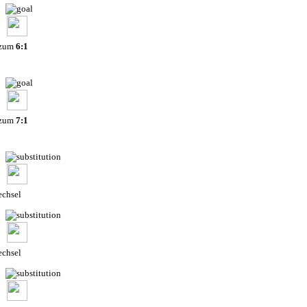
 zum
6:1
 zum
7:1
chsel
chsel