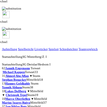
chsel
chsel
chsel
Aufstellung
Spielbericht
Liveticker
Spielort
Schiedsrichter
Teamvergleich
Startaufstellung
SG Winterberg/Z. I
Startaufstellung
SG Dreislar/Hesborn I
62
Jannik Engemann
Torwart
Michael Kappen
Torwart
33
31
Ahmed Abu Affan
▼
Sturm
Stephan Bonacker
Mittelfeld
18
13
Hannes Goldkuhle
Sturm
Yannik Althaus
Sturm
38
18
Lukas Dollberg
▼
Mittelfeld
▼
Christoph Tepel
Sturm
19
10
Marco Oberließen
▼
Mittelfeld
Marius Soares Ruivo
Mittelfeld
37
37
Jan-Niklas Butz
Mittelfeld