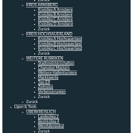
Zurück
KREIS ARNSBERG
Kreisliga A Arnsberg
Kreisliga B Arnsberg
Kreisliga C Arnsberg
Kreisliga D Arnsberg
Zurück
KREIS HOCHSAUERLAND
Kreisliga A Hochsauerland
Kreisliga B Hochsauerland
Kreisliga C Hochsauerland
Zurück
WEITERE RUBRIKEN
Stadtmeisterschaften
Champion Masters
Weitere Hallenturniere
Marktwerte
Top-Elf
Zeitreise
Verbesserungen
Zurück
Zurück
Ligen & Tools
ÜBERKREISLICH
Landesliga 2
Bezirksliga 4
Westfalenpokal
Zurück