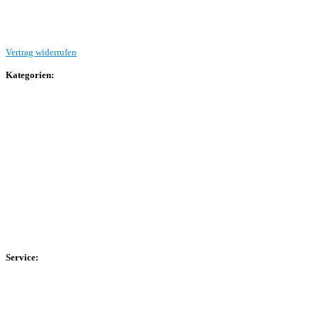
Vertrag widerrufen
Kategorien:
Allgemein
Landesliga 2
Bezirksliga 4
Kreisliga A Arnsberg
Kreisliga A Hochsauerland
Kreisliga B Arnsberg
Kreisliga B Hochsauerland
Kreisliga C Arnsberg
HSK-Kreisliga C West
HSK-Kreisliga C Ost
Kreisliga D Arnsberg
Service:
Spieltag
Spielerdatenbank
Transfers