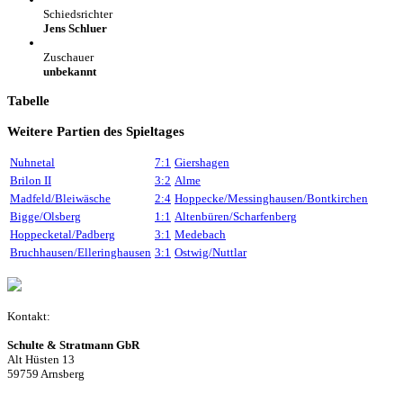
Schiedsrichter
Jens Schluer
Zuschauer
unbekannt
Tabelle
Weitere Partien des Spieltages
Nuhnetal
7:1
Giershagen
Brilon II
3:2
Alme
Madfeld/Bleiwäsche
2:4
Hoppecke/Messinghausen/Bontkirchen
Bigge/Olsberg
1:1
Altenbüren/Scharfenberg
Hoppecketal/Padberg
3:1
Medebach
Bruchhausen/Elleringhausen
3:1
Ostwig/Nuttlar
Kontakt:
Schulte & Stratmann GbR
Alt Hüsten 13
59759 Arnsberg
Beitrag einreichen