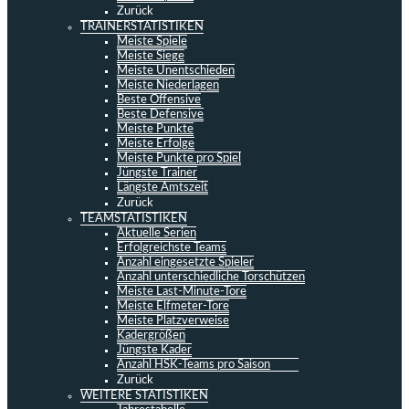
Zurück
TRAINERSTATISTIKEN
Meiste Spiele
Meiste Siege
Meiste Unentschieden
Meiste Niederlagen
Beste Offensive
Beste Defensive
Meiste Punkte
Meiste Erfolge
Meiste Punkte pro Spiel
Jüngste Trainer
Längste Amtszeit
Zurück
TEAMSTATISTIKEN
Aktuelle Serien
Erfolgreichste Teams
Anzahl eingesetzte Spieler
Anzahl unterschiedliche Torschützen
Meiste Last-Minute-Tore
Meiste Elfmeter-Tore
Meiste Platzverweise
Kadergrößen
Jüngste Kader
Anzahl HSK-Teams pro Saison
Zurück
WEITERE STATISTIKEN