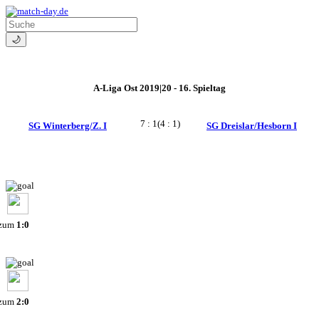
🌙
A-Liga Ost 2019|20 - 16. Spieltag
7 : 1
(4 : 1)
SG Winterberg/Z. I
SG Dreislar/Hesborn I
 zum
1:0
 zum
2:0