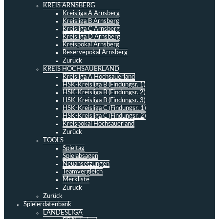
KREIS ARNSBERG
Kreisliga A Arnsberg
Kreisliga B Arnsberg
Kreisliga C Arnsberg
Kreisliga D Arnsberg
Kreispokal Arnsberg
Reservepokal Arnsberg
Zurück
KREIS HOCHSAUERLAND
Kreisliga A Hochsauerland
HSK-Kreisliga B (Findungsr. 1)
HSK-Kreisliga B (Findungsr. 2)
HSK-Kreisliga B (Findungsr. 3)
HSK-Kreisliga C (Findungsr. 1)
HSK-Kreisliga C (Findungsr. 2)
Kreispokal Hochsauerland
Zurück
TOOLS
Spieltag
Spielabsagen
Neuansetzungen
Teamvergleich
Merkliste
Zurück
Zurück
Spielerdatenbank
LANDESLIGA