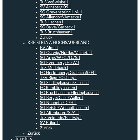
TuS Voßwinkel I
SV Arnsberg 09 I
SG Grevenstein/H./A. I
SG Allendorf/Amecke I
TuS Hachen I
SG Balve/Garbeck I
TuS Bruchhausen I
Zurück
KREISLIGA A HOCHSAUERLAND
BV Alme I
SG Ostwig/Nuttlar/Valmetal I
SG Arpe/W./C./D./S. I
SG Eversberg/H./W. I
TuS Medebach I
FC Fleckenberg/Grafschaft 04 I
TSV Bigge/Olsberg I
SG Siedlinghausen/Silbach I
FC Remblinghausen I
FC Bruchhausen/Elleringhausen I
SG Berge/Calle/Wallen I
SG Nuhnetal/D./H. I
SG Reiste/Wenholthausen I
SG Altenbüren/S./A. I
TuS Velmede/Bestwig I
SV Brilon II
Zurück
Zurück
Transfers