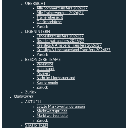
ÜBERSICHT
Alle Sommertransfers 2026|27
Alle Trainerwechsel 2026|27
Trainerübersicht
Gerüchteküche
Zurück
LIGENINTERN
Landesligatransfers 2026|27
Bezirksligatransfers 2026|27
Kreisliga A Arnsberg Transfers 2026|27
Kreisliga A Hochsauerland Transfers 2026|27
Zurück
BESONDERE TEAMS
Vereinslos
Unbekannt
Pausiert
Nicht im Hochsauerland
Karriereende
Zurück
Zurück
Marktwerte
AKTUELL
Letzte Marktwertänderungen
Marktwertsprünge
Marktwertverluste
Zurück
STATISTIKEN