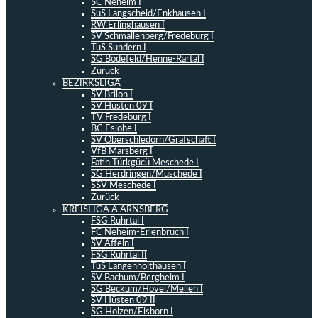
SC Neheim I
SuS Langscheid/Enkhausen I
RW Erlinghausen I
SV Schmallenberg/Fredeburg I
TuS Sundern I
SG Bödefeld/Henne-Rartal I
Zurück
BEZIRKSLIGA
SV Brilon I
SV Hüsten 09 I
TV Fredeburg I
BC Eslohe I
SV Oberschledorn/Grafschaft I
VfB Marsberg I
Fatih Türkgücü Meschede I
SG Herdringen/Müschede I
SSV Meschede I
Zurück
KREISLIGA A ARNSBERG
FSG Ruhrtal I
FC Neheim-Erlenbruch I
SV Affeln I
FSG Ruhrtal II
TuS Langenholthausen I
SV Bachum/Bergheim I
SG Beckum/Hövel/Mellen I
SV Hüsten 09 II
SG Holzen/Eisborn I