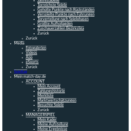
Jahrestabelle
Torreichste Spiele
Geholte Punkte nach Rückständen
Verspielte Punkte nach Führungen
Torverteilung nach Spielphasen
Größte Aufholjagden
Zuschauerzahlen Bezirksliga
Zurück
Zurück
Media
Fotogalerien
Videos
App
eSports
Zurück
Spieltag
Mein match-day.de
ACCOUNT
Mein Account
Zahlungshistorie
Merkliste
Marktwertschätzungen
Besuchte Spiele
Zurück
MANAGERSPIEL
Mein Kader
Meine Aufstellung
Meine Ergebnisse