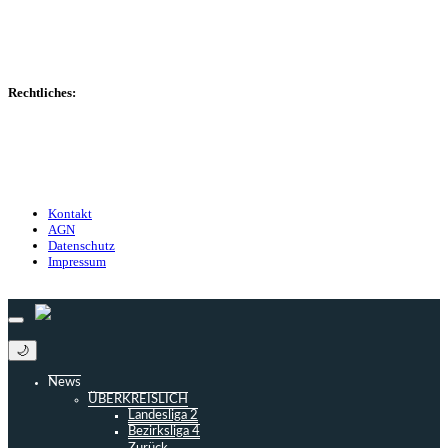
Marktwerte
Statistiken
Gerüchte
Managerspiel
Rechtliches:
Kontakt
Nutzungsbedingungen
Datenschutz
Impressum
Kontakt
AGN
Datenschutz
Impressum
© 2013 - 2026 match-day.de | Die aktuellsten News des Sauerlandfußballs
🌙
News
ÜBERKREISLICH
Landesliga 2
Bezirksliga 4