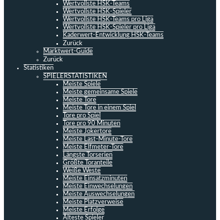
Wertvollste HSK-Teams
Wertvollste HSK-Spieler
Wertvollste HSK-Teams pro Liga
Wertvollste HSK-Spieler pro Liga
Kaderwert-Entwicklung HSK-Teams
Zurück
Marktwert-Guide
Zurück
Statistiken
SPIELERSTATISTIKEN
Meiste Spiele
Meiste gemeinsame Spiele
Meiste Tore
Meiste Tore in einem Spiel
Tore pro Spiel
Tore pro 90 Minuten
Meiste Jokertore
Meiste Last-Minute-Tore
Meiste Elfmeter-Tore
Längste Torserien
Größte Toranteile
Weiße Weste
Meiste Einsatzminuten
Meiste Einwechselungen
Meiste Auswechselungen
Meiste Platzverweise
Meiste Erfolge
Älteste Spieler