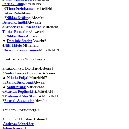
Patrick Linn
Mittelfeld
6
10
Timo Steinhausen
Mittelfeld
Lukas Rabe
Abwehr
36
12
Niklas Kräling
Abwehr
Benedikt Imöhl
Abwehr
2
8
Sander van Onsenoord
Mittelfeld
Tobias Bonacker
Abwehr
4
15
Niklas Rose
Abwehr
▼
Dominic Steden
Abwehr
2
4
Nils Thiele
Mittelfeld
Christian Guntermann
Mittelfeld
19
Ersatzbank
SG Winterberg/Z. I
Ersatzbank
SG Dreislar/Hesborn I
7
André Soares Pinheiro
▲
Sturm
▲
Nikola Poljak
Mittelfeld
7
15
Janik Biskoping
Abwehr
▲
Sami Arafat
Mittelfeld
8
6
Markus Peplinski
▲
Mittelfeld
9
Muhamed Abu Affan
▲
Mittelfeld
2
Patrick Alexander
Abwehr
Trainer
SG Winterberg/Z. I
Trainer
SG Dreislar/Hesborn I
Andreas Schneider
Adam Kowalik