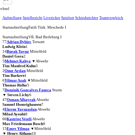
chsel
Aufstellung
Spielbericht
Liveticker
Spielort
Schiedsrichter
Teamvergleich
Startaufstellung
Fatih Türk. Meschede I
Startaufstellung
VfL Bad Berleburg I
77
Adrian Dybiec
Torwart
Ludwig Klein
1
14
Burak Yavuz
Mittelfeld
Daniel Gora
2
5
Mehmet Kahya
▼
Abwehr
Tim Manfred Kuhn
3
2
Onur Arslan
Mittelfeld
Tim Burkert
4
6
Yilmaz Azak
▼
Mittelfeld
Thomas Rölke
5
7
Dominik Goncalves Faneca
Sturm
▼
Steven Lichy
6
47
Osman Albayrak
Abwehr
Samuel Homrighausen
7
4
Ekrem Yavuzaslan
Abwehr
Milad Ayoubi
8
66
Kastriot Veseli
Abwehr
Max Friedemann Bosch
9
15
Emre Yilmaz
▼
Mittelfeld
▼
Henry Althaus
10