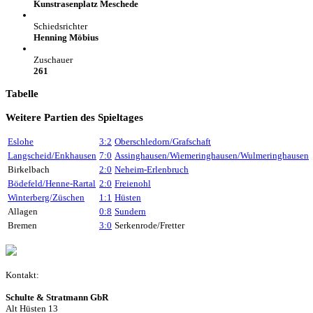
Kunstrasenplatz Meschede
Schiedsrichter
Henning Möbius
Zuschauer
261
Tabelle
Weitere Partien des Spieltages
Eslohe
3:2
Oberschledorn/Grafschaft
Langscheid/Enkhausen
7:0
Assinghausen/Wiemeringhausen/Wulmeringhausen
Birkelbach
2:0
Neheim-Erlenbruch
Bödefeld/Henne-Rartal
2:0
Freienohl
Winterberg/Züschen
1:1
Hüsten
Allagen
0:8
Sundern
Bremen
3:0
Serkenrode/Fretter
Kontakt:
Schulte & Stratmann GbR
Alt Hüsten 13