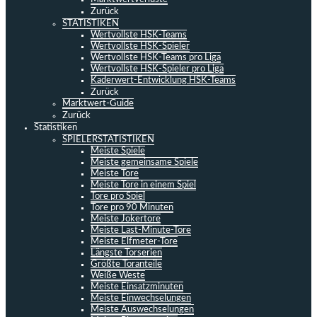
Zurück
STATISTIKEN
Wertvollste HSK-Teams
Wertvollste HSK-Spieler
Wertvollste HSK-Teams pro Liga
Wertvollste HSK-Spieler pro Liga
Kaderwert-Entwicklung HSK-Teams
Zurück
Marktwert-Guide
Zurück
Statistiken
SPIELERSTATISTIKEN
Meiste Spiele
Meiste gemeinsame Spiele
Meiste Tore
Meiste Tore in einem Spiel
Tore pro Spiel
Tore pro 90 Minuten
Meiste Jokertore
Meiste Last-Minute-Tore
Meiste Elfmeter-Tore
Längste Torserien
Größte Toranteile
Weiße Weste
Meiste Einsatzminuten
Meiste Einwechselungen
Meiste Auswechselungen