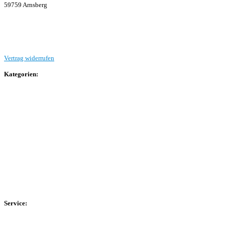
59759 Arnsberg
Beitrag einreichen
Vertrag widerrufen
Kategorien:
Allgemein
Landesliga 2
Bezirksliga 4
Kreisliga A Arnsberg
Kreisliga A Hochsauerland
Kreisliga B Arnsberg
Kreisliga B Hochsauerland
Kreisliga C Arnsberg
HSK-Kreisliga C West
HSK-Kreisliga C Ost
Kreisliga D Arnsberg
Service:
Spieltag