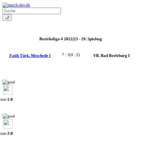
🌙
Bezirksliga 4 2022|23 - 29. Spieltag
7 : 3
(4 : 2)
Fatih Türk. Meschede I
VfL Bad Berleburg I
 zum
1:0
 zum
2:0