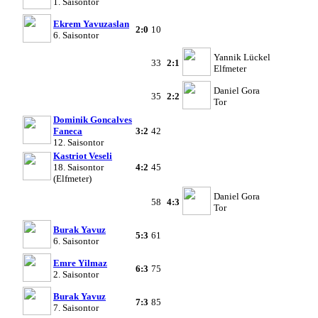
1. Saisontor
Ekrem Yavuzaslan
2:0
10
6. Saisontor
Yannik Lückel
33
2:1
Elfmeter
Daniel Gora
35
2:2
Tor
Dominik Goncalves
Faneca
3:2
42
12. Saisontor
Kastriot Veseli
18. Saisontor
4:2
45
(Elfmeter)
Daniel Gora
58
4:3
Tor
Burak Yavuz
5:3
61
6. Saisontor
Emre Yilmaz
6:3
75
2. Saisontor
Burak Yavuz
7:3
85
7. Saisontor