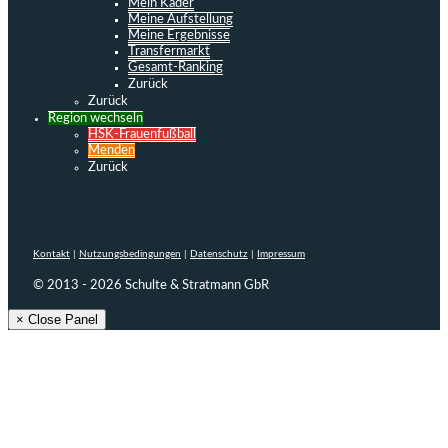
Mein Kader
Meine Aufstellung
Meine Ergebnisse
Transfermarkt
Gesamt-Ranking
Zurück
Zurück
Region wechseln
HSK-Frauenfußball
Menden
Zurück
Kontakt
|
Nutzungsbedingungen
|
Datenschutz
|
Impressum
© 2013 - 2026 Schulte & Stratmann GbR
× Close Panel