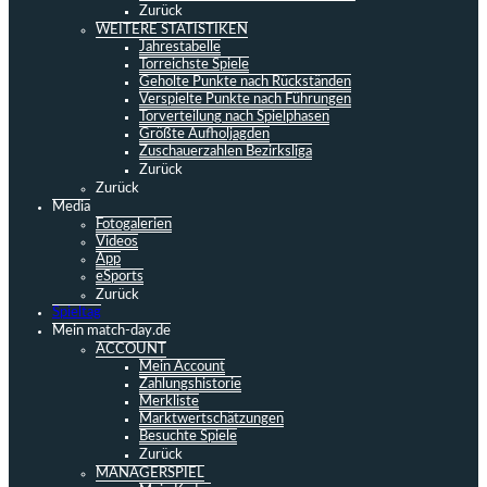
Zurück
WEITERE STATISTIKEN
Jahrestabelle
Torreichste Spiele
Geholte Punkte nach Rückständen
Verspielte Punkte nach Führungen
Torverteilung nach Spielphasen
Größte Aufholjagden
Zuschauerzahlen Bezirksliga
Zurück
Zurück
Media
Fotogalerien
Videos
App
eSports
Zurück
Spieltag
Mein match-day.de
ACCOUNT
Mein Account
Zahlungshistorie
Merkliste
Marktwertschätzungen
Besuchte Spiele
Zurück
MANAGERSPIEL