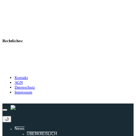
Spielerdatenbank
Transfers
Marktwerte
Statistiken
Gerüchte
Managerspiel
Rechtliches:
Kontakt
Nutzungsbedingungen
Datenschutz
Impressum
Kontakt
AGN
Datenschutz
Impressum
© 2013 - 2026 match-day.de | Die aktuellsten News des Sauerlandfußballs
🌙
News
ÜBERKREISLICH