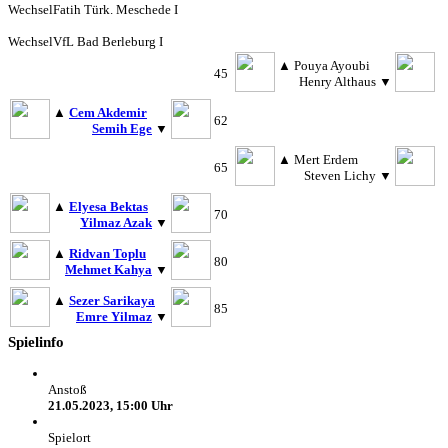
Wechsel
Fatih Türk. Meschede I
Wechsel
VfL Bad Berleburg I
▲
Pouya Ayoubi
45
Henry Althaus
▼
▲
Cem Akdemir
62
Semih Ege
▼
▲
Mert Erdem
65
Steven Lichy
▼
▲
Elyesa Bektas
70
Yilmaz Azak
▼
▲
Ridvan Toplu
80
Mehmet Kahya
▼
▲
Sezer Sarikaya
85
Emre Yilmaz
▼
Spielinfo
Anstoß
21.05.2023, 15:00 Uhr
Spielort