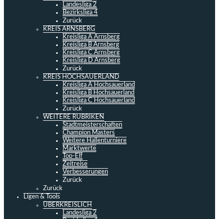
Landesliga 2
Bezirksliga 4
Zurück
KREIS ARNSBERG
Kreisliga A Arnsberg
Kreisliga B Arnsberg
Kreisliga C Arnsberg
Kreisliga D Arnsberg
Zurück
KREIS HOCHSAUERLAND
Kreisliga A Hochsauerland
Kreisliga B Hochsauerland
Kreisliga C Hochsauerland
Zurück
WEITERE RUBRIKEN
Stadtmeisterschaften
Champion Masters
Weitere Hallenturniere
Marktwerte
Top-Elf
Zeitreise
Verbesserungen
Zurück
Zurück
Ligen & Tools
ÜBERKREISLICH
Landesliga 2