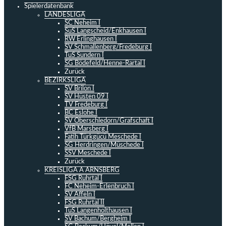
Spielerdatenbank
LANDESLIGA
SC Neheim I
SuS Langscheid/Enkhausen I
RW Erlinghausen I
SV Schmallenberg/Fredeburg I
TuS Sundern I
SG Bödefeld/Henne-Rartal I
Zurück
BEZIRKSLIGA
SV Brilon I
SV Hüsten 09 I
TV Fredeburg I
BC Eslohe I
SV Oberschledorn/Grafschaft I
VfB Marsberg I
Fatih Türkgücü Meschede I
SG Herdringen/Müschede I
SSV Meschede I
Zurück
KREISLIGA A ARNSBERG
FSG Ruhrtal I
FC Neheim-Erlenbruch I
SV Affeln I
FSG Ruhrtal II
TuS Langenholthausen I
SV Bachum/Bergheim I