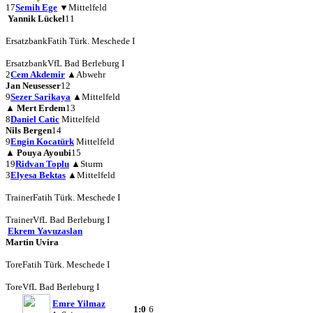
17
Semih Ege
▼
Mittelfeld
Yannik Lückel
11
Ersatzbank
Fatih Türk. Meschede I
Ersatzbank
VfL Bad Berleburg I
2
Cem Akdemir
▲
Abwehr
Jan Neusesser
12
9
Sezer Sarikaya
▲
Mittelfeld
▲
Mert Erdem
13
8
Daniel Catic
Mittelfeld
Nils Bergen
14
9
Engin Kocatürk
Mittelfeld
▲
Pouya Ayoubi
15
19
Ridvan Toplu
▲
Sturm
3
Elyesa Bektas
▲
Mittelfeld
Trainer
Fatih Türk. Meschede I
Trainer
VfL Bad Berleburg I
Ekrem Yavuzaslan
Martin Uvira
Tore
Fatih Türk. Meschede I
Tore
VfL Bad Berleburg I
Emre Yilmaz
1:0
6