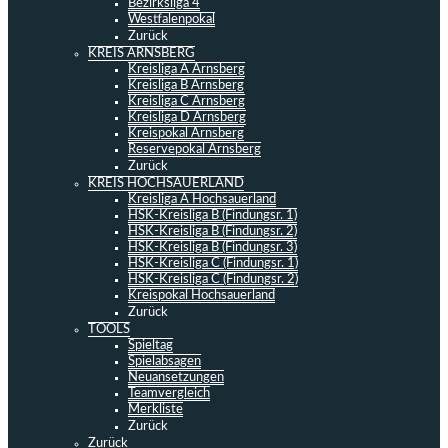
Bezirksliga 4
Westfalenpokal
Zurück
KREIS ARNSBERG
Kreisliga A Arnsberg
Kreisliga B Arnsberg
Kreisliga C Arnsberg
Kreisliga D Arnsberg
Kreispokal Arnsberg
Reservepokal Arnsberg
Zurück
KREIS HOCHSAUERLAND
Kreisliga A Hochsauerland
HSK-Kreisliga B (Findungsr. 1)
HSK-Kreisliga B (Findungsr. 2)
HSK-Kreisliga B (Findungsr. 3)
HSK-Kreisliga C (Findungsr. 1)
HSK-Kreisliga C (Findungsr. 2)
Kreispokal Hochsauerland
Zurück
TOOLS
Spieltag
Spielabsagen
Neuansetzungen
Teamvergleich
Merkliste
Zurück
Zurück