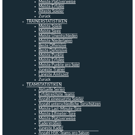
Meiste Platzverweise
Meiste Erfolge
Älteste Spieler
Zurück
TRAINERSTATISTIKEN
Meiste Spiele
Meiste Siege
Meiste Unentschieden
Meiste Niederlagen
Beste Offensive
Beste Defensive
Meiste Punkte
Meiste Erfolge
Meiste Punkte pro Spiel
Jüngste Trainer
Längste Amtszeit
Zurück
TEAMSTATISTIKEN
Aktuelle Serien
Erfolgreichste Teams
Anzahl eingesetzte Spieler
Anzahl unterschiedliche Torschützen
Meiste Last-Minute-Tore
Meiste Elfmeter-Tore
Meiste Platzverweise
Kadergrößen
Jüngste Kader
Anzahl HSK-Teams pro Saison