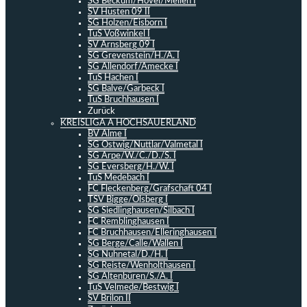
SG Beckum/Hövel/Mellen I
SV Hüsten 09 II
SG Holzen/Eisborn I
TuS Voßwinkel I
SV Arnsberg 09 I
SG Grevenstein/H./A. I
SG Allendorf/Amecke I
TuS Hachen I
SG Balve/Garbeck I
TuS Bruchhausen I
Zurück
KREISLIGA A HOCHSAUERLAND
BV Alme I
SG Ostwig/Nuttlar/Valmetal I
SG Arpe/W./C./D./S. I
SG Eversberg/H./W. I
TuS Medebach I
FC Fleckenberg/Grafschaft 04 I
TSV Bigge/Olsberg I
SG Siedlinghausen/Silbach I
FC Remblinghausen I
FC Bruchhausen/Elleringhausen I
SG Berge/Calle/Wallen I
SG Nuhnetal/D./H. I
SG Reiste/Wenholthausen I
SG Altenbüren/S./A. I
TuS Velmede/Bestwig I
SV Brilon II