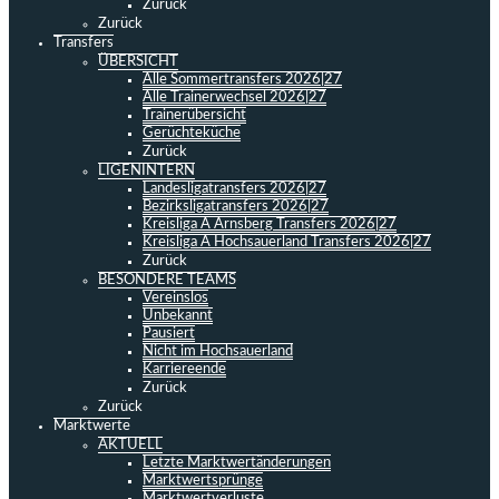
Zurück
Zurück
Transfers
ÜBERSICHT
Alle Sommertransfers 2026|27
Alle Trainerwechsel 2026|27
Trainerübersicht
Gerüchteküche
Zurück
LIGENINTERN
Landesligatransfers 2026|27
Bezirksligatransfers 2026|27
Kreisliga A Arnsberg Transfers 2026|27
Kreisliga A Hochsauerland Transfers 2026|27
Zurück
BESONDERE TEAMS
Vereinslos
Unbekannt
Pausiert
Nicht im Hochsauerland
Karriereende
Zurück
Zurück
Marktwerte
AKTUELL
Letzte Marktwertänderungen
Marktwertsprünge
Marktwertverluste