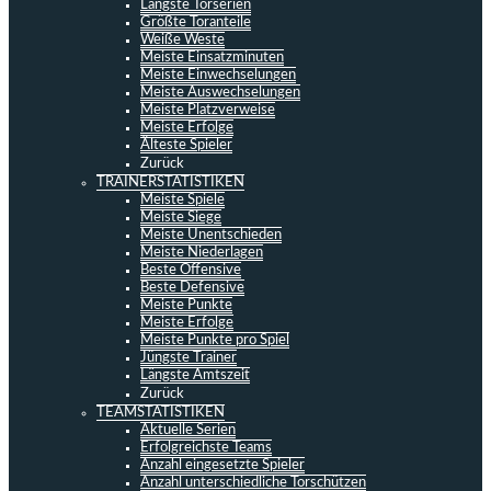
Längste Torserien
Größte Toranteile
Weiße Weste
Meiste Einsatzminuten
Meiste Einwechselungen
Meiste Auswechselungen
Meiste Platzverweise
Meiste Erfolge
Älteste Spieler
Zurück
TRAINERSTATISTIKEN
Meiste Spiele
Meiste Siege
Meiste Unentschieden
Meiste Niederlagen
Beste Offensive
Beste Defensive
Meiste Punkte
Meiste Erfolge
Meiste Punkte pro Spiel
Jüngste Trainer
Längste Amtszeit
Zurück
TEAMSTATISTIKEN
Aktuelle Serien
Erfolgreichste Teams
Anzahl eingesetzte Spieler
Anzahl unterschiedliche Torschützen