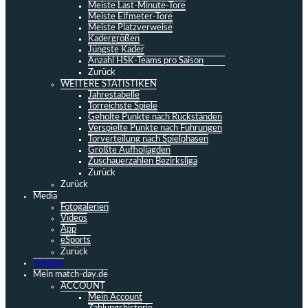
Meiste Last-Minute-Tore
Meiste Elfmeter-Tore
Meiste Platzverweise
Kadergrößen
Jüngste Kader
Anzahl HSK-Teams pro Saison
Zurück
WEITERE STATISTIKEN
Jahrestabelle
Torreichste Spiele
Geholte Punkte nach Rückständen
Verspielte Punkte nach Führungen
Torverteilung nach Spielphasen
Größte Aufholjagden
Zuschauerzahlen Bezirksliga
Zurück
Zurück
Media
Fotogalerien
Videos
App
eSports
Zurück
Spieltag
Mein match-day.de
ACCOUNT
Mein Account