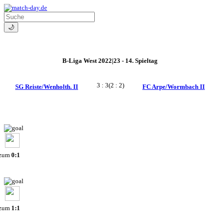
🌙
B-Liga West 2022|23 - 14. Spieltag
3 : 3
(2 : 2)
SG Reiste/Wenholth. II
FC Arpe/Wormbach II
 zum
0:1
 zum
1:1