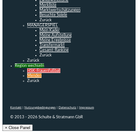
Zahlungshistorie
Merkliste
Marktwertschätzungen
Besuchte Spiele
Zurück
MANAGERSPIEL
Mein Kader
Meine Aufstellung
Meine Ergebnisse
Transfermarkt
Gesamt-Ranking
Zurück
Zurück
Region wechseln
HSK-Frauenfußball
Menden
Zurück
Kontakt
|
Nutzungsbedingungen
|
Datenschutz
|
Impressum
© 2013 - 2026 Schulte & Stratmann GbR
× Close Panel