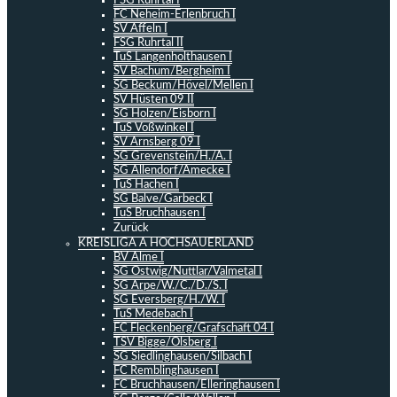
FSG Ruhrtal I
FC Neheim-Erlenbruch I
SV Affeln I
FSG Ruhrtal II
TuS Langenholthausen I
SV Bachum/Bergheim I
SG Beckum/Hövel/Mellen I
SV Hüsten 09 II
SG Holzen/Eisborn I
TuS Voßwinkel I
SV Arnsberg 09 I
SG Grevenstein/H./A. I
SG Allendorf/Amecke I
TuS Hachen I
SG Balve/Garbeck I
TuS Bruchhausen I
Zurück
KREISLIGA A HOCHSAUERLAND
BV Alme I
SG Ostwig/Nuttlar/Valmetal I
SG Arpe/W./C./D./S. I
SG Eversberg/H./W. I
TuS Medebach I
FC Fleckenberg/Grafschaft 04 I
TSV Bigge/Olsberg I
SG Siedlinghausen/Silbach I
FC Remblinghausen I
FC Bruchhausen/Elleringhausen I