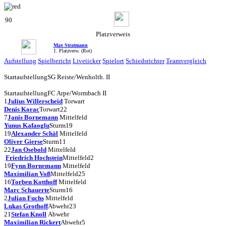
90
Platzverweis
Max Stratmann
1. Platzverw. (Rot)
Aufstellung
Spielbericht
Liveticker
Spielort
Schiedsrichter
Teamvergleich
Startaufstellung
SG Reiste/Wenholth. II
Startaufstellung
FC Arpe/Wormbach II
1
Julius Willerscheid
Torwart
Denis Korac
Torwart
22
7
Janis Bornemann
Mittelfeld
Yunus Kafaoglu
Sturm
19
19
Alexander Schäl
Mittelfeld
Oliver Gierse
Sturm
11
22
Jan Osebold
Mittelfeld
Friedrich Hochstein
Mittelfeld
2
19
Fynn Bornemann
Mittelfeld
Maximilian Voß
Mittelfeld
25
16
Torben Kotthoff
Mittelfeld
Marc Schauerte
Sturm
16
2
Julian Fuchs
Mittelfeld
Lukas Grothoff
Abwehr
23
21
Stefan Knoll
Abwehr
Maximilian Rickert
Abwehr
5