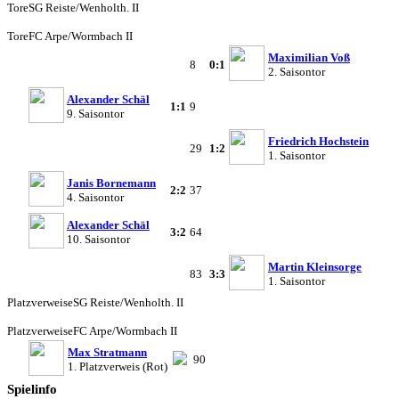
Tore
SG Reiste/Wenholth. II
Tore
FC Arpe/Wormbach II
Maximilian Voß
8
0:1
2. Saisontor
Alexander Schäl
1:1
9
9. Saisontor
Friedrich Hochstein
29
1:2
1. Saisontor
Janis Bornemann
2:2
37
4. Saisontor
Alexander Schäl
3:2
64
10. Saisontor
Martin Kleinsorge
83
3:3
1. Saisontor
Platzverweise
SG Reiste/Wenholth. II
Platzverweise
FC Arpe/Wormbach II
Max Stratmann
90
1. Platzverweis (Rot)
Spielinfo