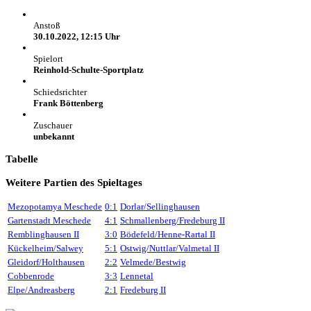
Anstoß
30.10.2022, 12:15 Uhr
Spielort
Reinhold-Schulte-Sportplatz
Schiedsrichter
Frank Böttenberg
Zuschauer
unbekannt
Tabelle
Weitere Partien des Spieltages
Mezopotamya Meschede
0:1
Dorlar/Sellinghausen
Gartenstadt Meschede
4:1
Schmallenberg/Fredeburg II
Remblinghausen II
3:0
Bödefeld/Henne-Rartal II
Kückelheim/Salwey
5:1
Ostwig/Nuttlar/Valmetal II
Gleidorf/Holthausen
2:2
Velmede/Bestwig
Cobbenrode
3:3
Lennetal
Elpe/Andreasberg
2:1
Fredeburg II