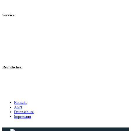
Kreisliga D Arnsberg
Service:
Spieltag
Spielerdatenbank
Transfers
Marktwerte
Statistiken
Gerüchte
Managerspiel
Rechtliches:
Kontakt
Nutzungsbedingungen
Datenschutz
Impressum
Kontakt
AGN
Datenschutz
Impressum
© 2013 - 2026 match-day.de | Die aktuellsten News des Sauerlandfußballs