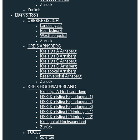
Zurück
Zurück
Ligen & Tools
ÜBERKREISLICH
Landesliga 2
Bezirksliga 4
Westfalenpokal
Zurück
KREIS ARNSBERG
Kreisliga A Arnsberg
Kreisliga B Arnsberg
Kreisliga C Arnsberg
Kreisliga D Arnsberg
Kreispokal Arnsberg
Reservepokal Arnsberg
Zurück
KREIS HOCHSAUERLAND
Kreisliga A Hochsauerland
HSK-Kreisliga B (Findungsr. 1)
HSK-Kreisliga B (Findungsr. 2)
HSK-Kreisliga B (Findungsr. 3)
HSK-Kreisliga C (Findungsr. 1)
HSK-Kreisliga C (Findungsr. 2)
Kreispokal Hochsauerland
Zurück
TOOLS
Spieltag