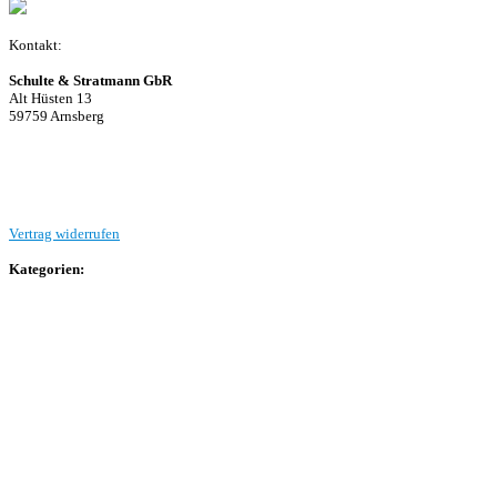
Kontakt:
Schulte & Stratmann GbR
Alt Hüsten 13
59759 Arnsberg
Beitrag einreichen
Vertrag widerrufen
Kategorien:
Allgemein
Landesliga 2
Bezirksliga 4
Kreisliga A Arnsberg
Kreisliga A Hochsauerland
Kreisliga B Arnsberg
Kreisliga B Hochsauerland
Kreisliga C Arnsberg
HSK-Kreisliga C West
HSK-Kreisliga C Ost