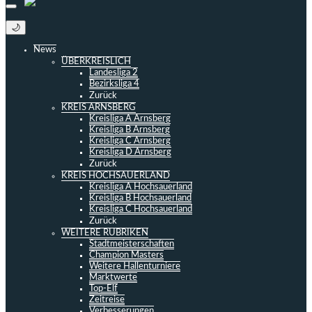
🌙
News
ÜBERKREISLICH
Landesliga 2
Bezirksliga 4
Zurück
KREIS ARNSBERG
Kreisliga A Arnsberg
Kreisliga B Arnsberg
Kreisliga C Arnsberg
Kreisliga D Arnsberg
Zurück
KREIS HOCHSAUERLAND
Kreisliga A Hochsauerland
Kreisliga B Hochsauerland
Kreisliga C Hochsauerland
Zurück
WEITERE RUBRIKEN
Stadtmeisterschaften
Champion Masters
Weitere Hallenturniere
Marktwerte
Top-Elf
Zeitreise
Verbesserungen