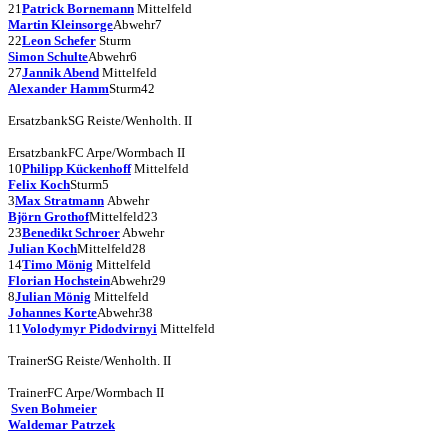
21
Patrick Bornemann
Mittelfeld
Martin Kleinsorge
Abwehr
7
22
Leon Schefer
Sturm
Simon Schulte
Abwehr
6
27
Jannik Abend
Mittelfeld
Alexander Hamm
Sturm
42
Ersatzbank
SG Reiste/Wenholth. II
Ersatzbank
FC Arpe/Wormbach II
10
Philipp Kückenhoff
Mittelfeld
Felix Koch
Sturm
5
3
Max Stratmann
Abwehr
Björn Grothof
Mittelfeld
23
23
Benedikt Schroer
Abwehr
Julian Koch
Mittelfeld
28
14
Timo Mönig
Mittelfeld
Florian Hochstein
Abwehr
29
8
Julian Mönig
Mittelfeld
Johannes Korte
Abwehr
38
11
Volodymyr Pidodvirnyi
Mittelfeld
Trainer
SG Reiste/Wenholth. II
Trainer
FC Arpe/Wormbach II
Sven Bohmeier
Waldemar Patrzek