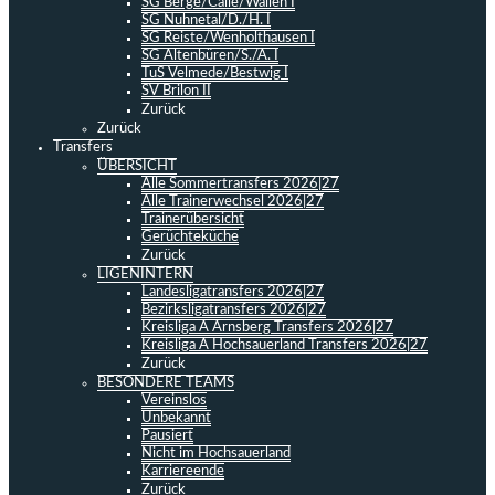
SG Berge/Calle/Wallen I
SG Nuhnetal/D./H. I
SG Reiste/Wenholthausen I
SG Altenbüren/S./A. I
TuS Velmede/Bestwig I
SV Brilon II
Zurück
Zurück
Transfers
ÜBERSICHT
Alle Sommertransfers 2026|27
Alle Trainerwechsel 2026|27
Trainerübersicht
Gerüchteküche
Zurück
LIGENINTERN
Landesligatransfers 2026|27
Bezirksligatransfers 2026|27
Kreisliga A Arnsberg Transfers 2026|27
Kreisliga A Hochsauerland Transfers 2026|27
Zurück
BESONDERE TEAMS
Vereinslos
Unbekannt
Pausiert
Nicht im Hochsauerland
Karriereende
Zurück