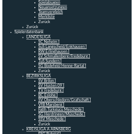
Spielabsagen
Neuansetzungen
Teamvergleich
Merkliste
Zurück
Zurück
Spielerdatenbank
LANDESLIGA
SC Neheim I
SuS Langscheid/Enkhausen I
RW Erlinghausen I
SV Schmallenberg/Fredeburg I
TuS Sundern I
SG Bödefeld/Henne-Rartal I
Zurück
BEZIRKSLIGA
SV Brilon I
SV Hüsten 09 I
TV Fredeburg I
BC Eslohe I
SV Oberschledorn/Grafschaft I
VfB Marsberg I
Fatih Türkgücü Meschede I
SG Herdringen/Müschede I
SSV Meschede I
Zurück
KREISLIGA A ARNSBERG