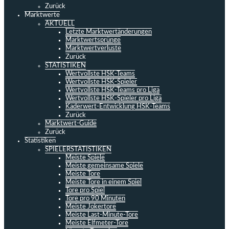
Zurück
Marktwerte
AKTUELL
Letzte Marktwertänderungen
Marktwertsprünge
Marktwertverluste
Zurück
STATISTIKEN
Wertvollste HSK-Teams
Wertvollste HSK-Spieler
Wertvollste HSK-Teams pro Liga
Wertvollste HSK-Spieler pro Liga
Kaderwert-Entwicklung HSK-Teams
Zurück
Marktwert-Guide
Zurück
Statistiken
SPIELERSTATISTIKEN
Meiste Spiele
Meiste gemeinsame Spiele
Meiste Tore
Meiste Tore in einem Spiel
Tore pro Spiel
Tore pro 90 Minuten
Meiste Jokertore
Meiste Last-Minute-Tore
Meiste Elfmeter-Tore