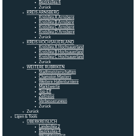
Bezirksliga 4
Zurück
KREIS ARNSBERG
Kreisliga A Arnsberg
Kreisliga B Arnsberg
Kreisliga C Arnsberg
Kreisliga D Arnsberg
Zurück
KREIS HOCHSAUERLAND
Kreisliga A Hochsauerland
Kreisliga B Hochsauerland
Kreisliga C Hochsauerland
Zurück
WEITERE RUBRIKEN
Stadtmeisterschaften
Champion Masters
Weitere Hallenturniere
Marktwerte
Top-Elf
Zeitreise
Verbesserungen
Zurück
Zurück
Ligen & Tools
ÜBERKREISLICH
Landesliga 2
Bezirksliga 4