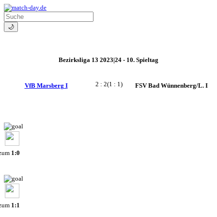
🌙
Bezirksliga 13 2023|24 - 10. Spieltag
2 : 2
(1 : 1)
VfB Marsberg I
FSV Bad Wünnenberg/L. I
 zum
1:0
 zum
1:1