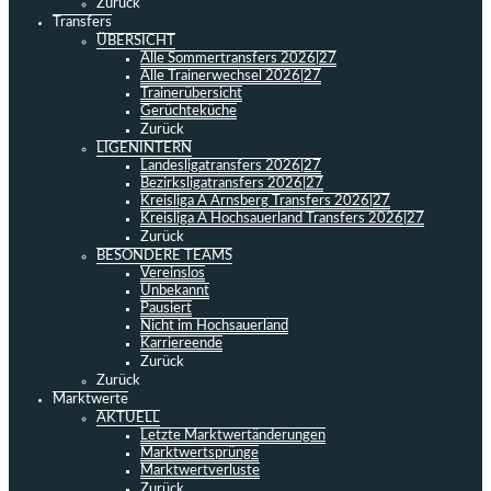
Zurück
Transfers
ÜBERSICHT
Alle Sommertransfers 2026|27
Alle Trainerwechsel 2026|27
Trainerübersicht
Gerüchteküche
Zurück
LIGENINTERN
Landesligatransfers 2026|27
Bezirksligatransfers 2026|27
Kreisliga A Arnsberg Transfers 2026|27
Kreisliga A Hochsauerland Transfers 2026|27
Zurück
BESONDERE TEAMS
Vereinslos
Unbekannt
Pausiert
Nicht im Hochsauerland
Karriereende
Zurück
Zurück
Marktwerte
AKTUELL
Letzte Marktwertänderungen
Marktwertsprünge
Marktwertverluste
Zurück