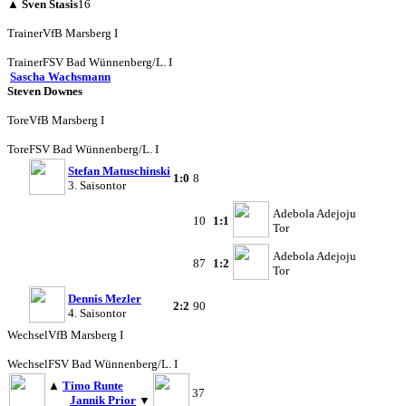
▲
Sven Stasis
16
Trainer
VfB Marsberg I
Trainer
FSV Bad Wünnenberg/L. I
Sascha Wachsmann
Steven Downes
Tore
VfB Marsberg I
Tore
FSV Bad Wünnenberg/L. I
Stefan Matuschinski
1:0
8
3. Saisontor
Adebola Adejoju
10
1:1
Tor
Adebola Adejoju
87
1:2
Tor
Dennis Mezler
2:2
90
4. Saisontor
Wechsel
VfB Marsberg I
Wechsel
FSV Bad Wünnenberg/L. I
▲
Timo Runte
37
Jannik Prior
▼