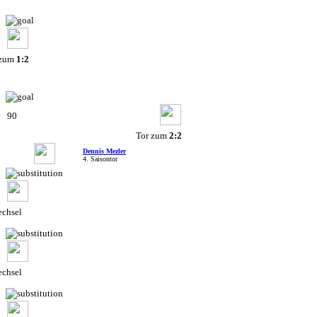
 zum
1:2
90
Tor zum
2:2
Dennis Mezler
4. Saisontor
chsel
chsel