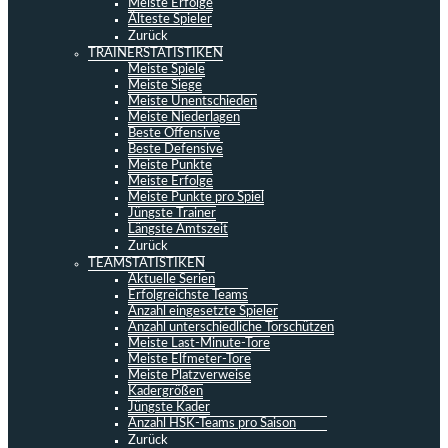
Meiste Erfolge
Älteste Spieler
Zurück
TRAINERSTATISTIKEN
Meiste Spiele
Meiste Siege
Meiste Unentschieden
Meiste Niederlagen
Beste Offensive
Beste Defensive
Meiste Punkte
Meiste Erfolge
Meiste Punkte pro Spiel
Jüngste Trainer
Längste Amtszeit
Zurück
TEAMSTATISTIKEN
Aktuelle Serien
Erfolgreichste Teams
Anzahl eingesetzte Spieler
Anzahl unterschiedliche Torschützen
Meiste Last-Minute-Tore
Meiste Elfmeter-Tore
Meiste Platzverweise
Kadergrößen
Jüngste Kader
Anzahl HSK-Teams pro Saison
Zurück