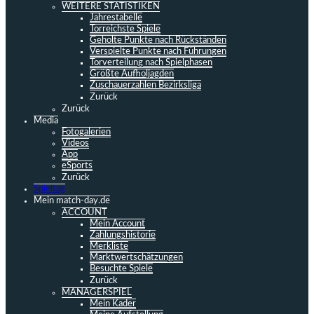
WEITERE STATISTIKEN
Jahrestabelle
Torreichste Spiele
Geholte Punkte nach Rückständen
Verspielte Punkte nach Führungen
Torverteilung nach Spielphasen
Größte Aufholjagden
Zuschauerzahlen Bezirksliga
Zurück
Zurück
Media
Fotogalerien
Videos
App
eSports
Zurück
Spieltag
Mein match-day.de
ACCOUNT
Mein Account
Zahlungshistorie
Merkliste
Marktwertschätzungen
Besuchte Spiele
Zurück
MANAGERSPIEL
Mein Kader