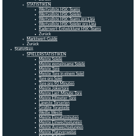
STATISTIKEN
Wertvollste HSK-Teams
Wertvollste HSK-Spieler
Wertvollste HSK-Teams pro Liga
Wertvollste HSK-Spieler pro Liga
Kaderwert-Entwicklung HSK-Teams
Zurück
Marktwert-Guide
Zurück
Statistiken
SPIELERSTATISTIKEN
Meiste Spiele
Meiste gemeinsame Spiele
Meiste Tore
Meiste Tore in einem Spiel
Tore pro Spiel
Tore pro 90 Minuten
Meiste Jokertore
Meiste Last-Minute-Tore
Meiste Elfmeter-Tore
Längste Torserien
Größte Toranteile
Weiße Weste
Meiste Einsatzminuten
Meiste Einwechselungen
Meiste Auswechselungen
Meiste Platzverweise