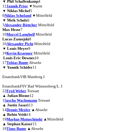
▼
Phil Schallenkamp
4
12
Jannik Prior
▼
Sturm
▼
Niklas Michel
5
6
Niklas Scholand
▼
Mittelfeld
▼
Meik Schulz
6
3
Alexander Böttcher
Mittelfeld
Max Hesse
7
10
Marcel Langhoff
Mittelfeld
Lucas Zamojski
8
10
Alexander Picht
Mittelfeld
▼
Louis Meyer
9
19
Kevin Kraemer
Mittelfeld
Louis Eric Downes
10
17
Tobias Runte
Abwehr
▼
Yannik Schäfer
11
Ersatzbank
VfB Marsberg I
Ersatzbank
FSV Bad Wünnenberg/L. I
22
Fred Weber
Torwart
▲
Julian Blome
12
1
Sascha Wachsmann
Torwart
▲
Justin Jasari
13
14
Dennis Mezler
▲
Abwehr
▲
Robin Veith
14
19
Markus Matuschinski
▲
Mittelfeld
▲
Stephan Kaiser
15
19
Timo Runte
▲
Abwehr