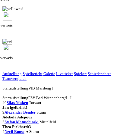
zverweis
zverweis
Aufstellung
Spielbericht
Galerie
Liveticker
Spielort
Schiedsrichter
Teamvergleich
Startaufstellung
VfB Marsberg I
Startaufstellung
FSV Bad Wünnenberg/L. I
40
Silas Nüsken
Torwart
Jan Igelbrink
1
9
Alexander Bender
Sturm
Adebola Adejoju
2
3
Stefan Matuschinski
Mittelfeld
Theo Pickhardt
3
4
Necil Bunse
▼
Sturm