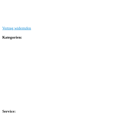
Beitrag einreichen
Vertrag widerrufen
Kategorien:
Allgemein
Landesliga 2
Bezirksliga 4
Kreisliga A Arnsberg
Kreisliga A Hochsauerland
Kreisliga B Arnsberg
Kreisliga B Hochsauerland
Kreisliga C Arnsberg
HSK-Kreisliga C West
HSK-Kreisliga C Ost
Kreisliga D Arnsberg
Service:
Spieltag
Spielerdatenbank