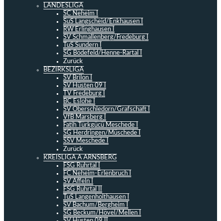
LANDESLIGA
SC Neheim I
SuS Langscheid/Enkhausen I
RW Erlinghausen I
SV Schmallenberg/Fredeburg I
TuS Sundern I
SG Bödefeld/Henne-Rartal I
Zurück
BEZIRKSLIGA
SV Brilon I
SV Hüsten 09 I
TV Fredeburg I
BC Eslohe I
SV Oberschledorn/Grafschaft I
VfB Marsberg I
Fatih Türkgücü Meschede I
SG Herdringen/Müschede I
SSV Meschede I
Zurück
KREISLIGA A ARNSBERG
FSG Ruhrtal I
FC Neheim-Erlenbruch I
SV Affeln I
FSG Ruhrtal II
TuS Langenholthausen I
SV Bachum/Bergheim I
SG Beckum/Hövel/Mellen I
SV Hüsten 09 II