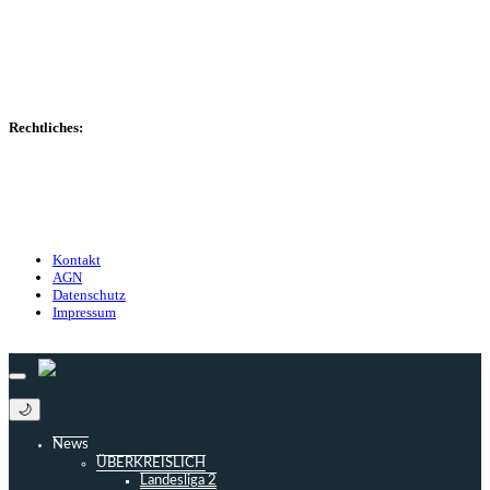
Transfers
Marktwerte
Statistiken
Gerüchte
Managerspiel
Rechtliches:
Kontakt
Nutzungsbedingungen
Datenschutz
Impressum
Kontakt
AGN
Datenschutz
Impressum
© 2013 - 2026 match-day.de | Die aktuellsten News des Sauerlandfußballs
🌙
News
ÜBERKREISLICH
Landesliga 2