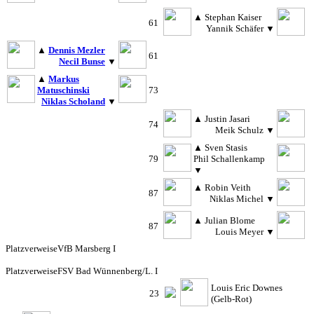
▲
Stephan Kaiser
61
Yannik Schäfer
▼
▲
Dennis Mezler
61
Necil Bunse
▼
▲
Markus
Matuschinski
73
Niklas Scholand
▼
▲
Justin Jasari
74
Meik Schulz
▼
▲
Sven Stasis
79
Phil Schallenkamp
▼
▲
Robin Veith
87
Niklas Michel
▼
▲
Julian Blome
87
Louis Meyer
▼
Platzverweise
VfB Marsberg I
Platzverweise
FSV Bad Wünnenberg/L. I
Louis Eric Downes
23
(Gelb-Rot)