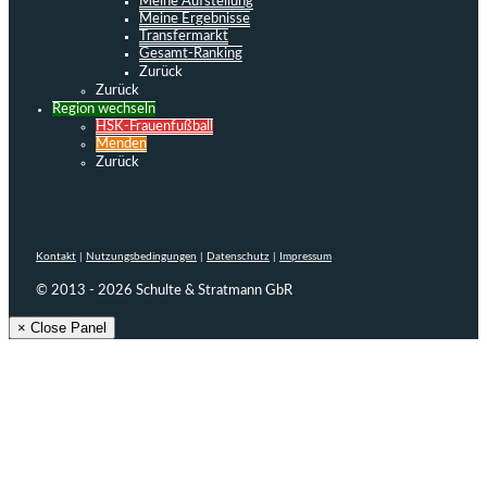
Meine Aufstellung
Meine Ergebnisse
Transfermarkt
Gesamt-Ranking
Zurück
Zurück
Region wechseln
HSK-Frauenfußball
Menden
Zurück
Kontakt
|
Nutzungsbedingungen
|
Datenschutz
|
Impressum
© 2013 - 2026 Schulte & Stratmann GbR
× Close Panel