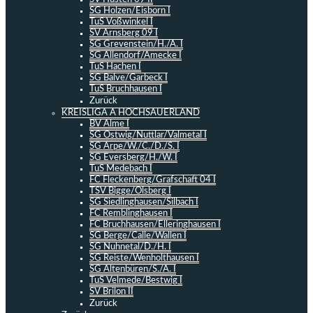
SG Holzen/Eisborn I
TuS Voßwinkel I
SV Arnsberg 09 I
SG Grevenstein/H./A. I
SG Allendorf/Amecke I
TuS Hachen I
SG Balve/Garbeck I
TuS Bruchhausen I
Zurück
KREISLIGA A HOCHSAUERLAND
BV Alme I
SG Ostwig/Nuttlar/Valmetal I
SG Arpe/W./C./D./S. I
SG Eversberg/H./W. I
TuS Medebach I
FC Fleckenberg/Grafschaft 04 I
TSV Bigge/Olsberg I
SG Siedlinghausen/Silbach I
FC Remblinghausen I
FC Bruchhausen/Elleringhausen I
SG Berge/Calle/Wallen I
SG Nuhnetal/D./H. I
SG Reiste/Wenholthausen I
SG Altenbüren/S./A. I
TuS Velmede/Bestwig I
SV Brilon II
Zurück