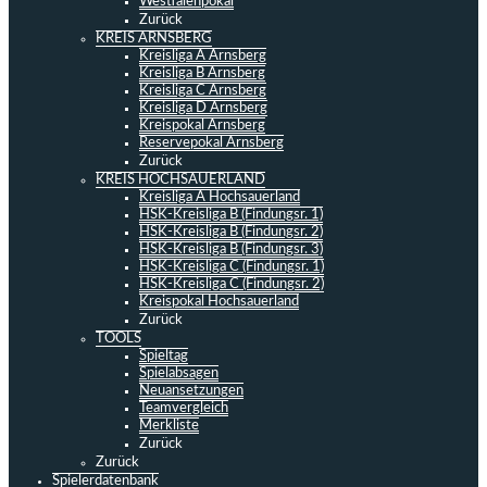
Westfalenpokal
Zurück
KREIS ARNSBERG
Kreisliga A Arnsberg
Kreisliga B Arnsberg
Kreisliga C Arnsberg
Kreisliga D Arnsberg
Kreispokal Arnsberg
Reservepokal Arnsberg
Zurück
KREIS HOCHSAUERLAND
Kreisliga A Hochsauerland
HSK-Kreisliga B (Findungsr. 1)
HSK-Kreisliga B (Findungsr. 2)
HSK-Kreisliga B (Findungsr. 3)
HSK-Kreisliga C (Findungsr. 1)
HSK-Kreisliga C (Findungsr. 2)
Kreispokal Hochsauerland
Zurück
TOOLS
Spieltag
Spielabsagen
Neuansetzungen
Teamvergleich
Merkliste
Zurück
Zurück
Spielerdatenbank