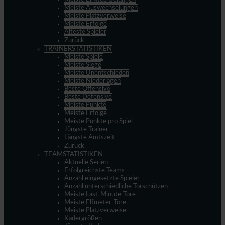
Meiste Auswechselungen
Meiste Platzverweise
Meiste Erfolge
Älteste Spieler
Zurück
TRAINERSTATISTIKEN
Meiste Spiele
Meiste Siege
Meiste Unentschieden
Meiste Niederlagen
Beste Offensive
Beste Defensive
Meiste Punkte
Meiste Erfolge
Meiste Punkte pro Spiel
Jüngste Trainer
Längste Amtszeit
Zurück
TEAMSTATISTIKEN
Aktuelle Serien
Erfolgreichste Teams
Anzahl eingesetzte Spieler
Anzahl unterschiedliche Torschützen
Meiste Last-Minute-Tore
Meiste Elfmeter-Tore
Meiste Platzverweise
Kadergrößen