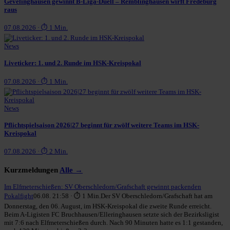
Gevelinghausen gewinnt B-Liga-Duell – Remblinghausen wirft Fredeburg
raus
07.08.2026 · ⏱ 1 Min.
News
Liveticker: 1. und 2. Runde im HSK-Kreispokal
07.08.2026 · ⏱ 1 Min.
News
Pflichtspielsaison 2026|27 beginnt für zwölf weitere Teams im HSK-
Kreispokal
07.08.2026 · ⏱ 2 Min.
Kurzmeldungen
Alle →
Im Elfmeterschießen: SV Oberschledorn/Grafschaft gewinnt packenden
Pokalfight
06.08. 21:58 · ⏱ 1 Min.
Der SV Oberschledorn/Grafschaft hat am
Donnerstag, den 06. August, im HSK-Kreispokal die zweite Runde erreicht.
Beim A-Ligisten FC Bruchhausen/Elleringhausen setzte sich der Bezirksligist
mit 7:6 nach Elfmeterschießen durch. Nach 90 Minuten hatte es 1:1 gestanden,