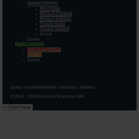
MANAGERSPIEL
Mein Kader
Meine Aufstellung
Meine Ergebnisse
Transfermarkt
Gesamt-Ranking
Zurück
Zurück
Region wechseln
HSK-Frauenfußball
Menden
Zurück
Kontakt
|
Nutzungsbedingungen
|
Datenschutz
|
Impressum
© 2013 - 2026 Schulte & Stratmann GbR
× Close Panel