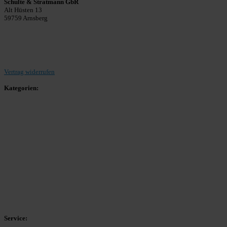
Schulte & Stratmann GbR
Alt Hüsten 13
59759 Arnsberg
Beitrag einreichen
Vertrag widerrufen
Kategorien:
Allgemein
Landesliga 2
Bezirksliga 4
Kreisliga A Arnsberg
Kreisliga A Hochsauerland
Kreisliga B Arnsberg
Kreisliga B Hochsauerland
Kreisliga C Arnsberg
HSK-Kreisliga C West
HSK-Kreisliga C Ost
Kreisliga D Arnsberg
Service: