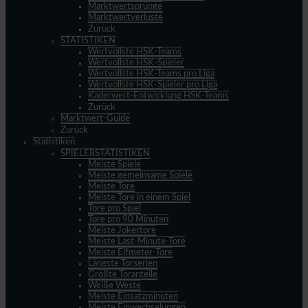
Marktwertsprünge
Marktwertverluste
Zurück
STATISTIKEN
Wertvollste HSK-Teams
Wertvollste HSK-Spieler
Wertvollste HSK-Teams pro Liga
Wertvollste HSK-Spieler pro Liga
Kaderwert-Entwicklung HSK-Teams
Zurück
Marktwert-Guide
Zurück
Statistiken
SPIELERSTATISTIKEN
Meiste Spiele
Meiste gemeinsame Spiele
Meiste Tore
Meiste Tore in einem Spiel
Tore pro Spiel
Tore pro 90 Minuten
Meiste Jokertore
Meiste Last-Minute-Tore
Meiste Elfmeter-Tore
Längste Torserien
Größte Toranteile
Weiße Weste
Meiste Einsatzminuten
Meiste Einwechselungen