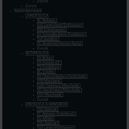
Zurück
Zurück
Spielerdatenbank
LANDESLIGA
SC Neheim I
SuS Langscheid/Enkhausen I
RW Erlinghausen I
SV Schmallenberg/Fredeburg I
TuS Sundern I
SG Bödefeld/Henne-Rartal I
Zurück
BEZIRKSLIGA
SV Brilon I
SV Hüsten 09 I
TV Fredeburg I
BC Eslohe I
SV Oberschledorn/Grafschaft I
VfB Marsberg I
Fatih Türkgücü Meschede I
SG Herdringen/Müschede I
SSV Meschede I
Zurück
KREISLIGA A ARNSBERG
FSG Ruhrtal I
FC Neheim-Erlenbruch I
SV Affeln I
FSG Ruhrtal II
TuS Langenholthausen I