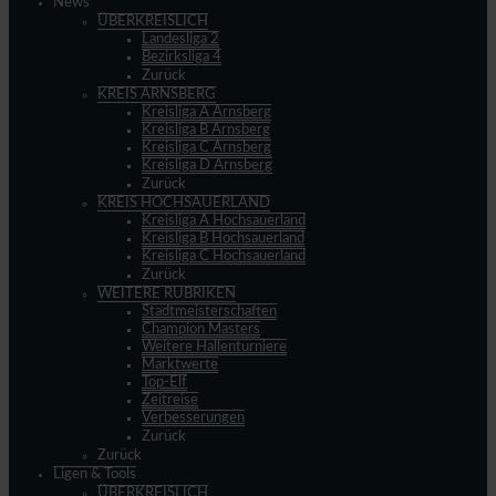
News
ÜBERKREISLICH
Landesliga 2
Bezirksliga 4
Zurück
KREIS ARNSBERG
Kreisliga A Arnsberg
Kreisliga B Arnsberg
Kreisliga C Arnsberg
Kreisliga D Arnsberg
Zurück
KREIS HOCHSAUERLAND
Kreisliga A Hochsauerland
Kreisliga B Hochsauerland
Kreisliga C Hochsauerland
Zurück
WEITERE RUBRIKEN
Stadtmeisterschaften
Champion Masters
Weitere Hallenturniere
Marktwerte
Top-Elf
Zeitreise
Verbesserungen
Zurück
Zurück
Ligen & Tools
ÜBERKREISLICH