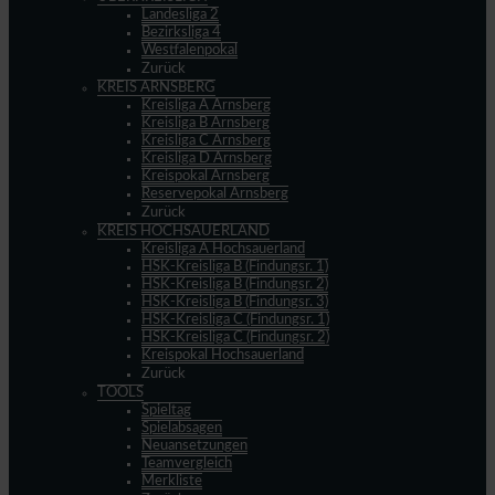
Landesliga 2
Bezirksliga 4
Westfalenpokal
Zurück
KREIS ARNSBERG
Kreisliga A Arnsberg
Kreisliga B Arnsberg
Kreisliga C Arnsberg
Kreisliga D Arnsberg
Kreispokal Arnsberg
Reservepokal Arnsberg
Zurück
KREIS HOCHSAUERLAND
Kreisliga A Hochsauerland
HSK-Kreisliga B (Findungsr. 1)
HSK-Kreisliga B (Findungsr. 2)
HSK-Kreisliga B (Findungsr. 3)
HSK-Kreisliga C (Findungsr. 1)
HSK-Kreisliga C (Findungsr. 2)
Kreispokal Hochsauerland
Zurück
TOOLS
Spieltag
Spielabsagen
Neuansetzungen
Teamvergleich
Merkliste