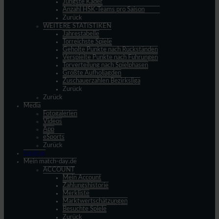
Jüngste Kader
Anzahl HSK-Teams pro Saison
Zurück
WEITERE STATISTIKEN
Jahrestabelle
Torreichste Spiele
Geholte Punkte nach Rückständen
Verspielte Punkte nach Führungen
Torverteilung nach Spielphasen
Größte Aufholjagden
Zuschauerzahlen Bezirksliga
Zurück
Zurück
Media
Fotogalerien
Videos
App
eSports
Zurück
Spieltag
Mein match-day.de
ACCOUNT
Mein Account
Zahlungshistorie
Merkliste
Marktwertschätzungen
Besuchte Spiele
Zurück