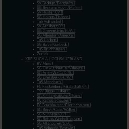
SV Bachum/Bergheim I
SG Beckum/Hövel/Mellen I
SV Hüsten 09 II
SG Holzen/Eisborn I
TuS Voßwinkel I
SV Arnsberg 09 I
SG Grevenstein/H./A. I
SG Allendorf/Amecke I
TuS Hachen I
SG Balve/Garbeck I
TuS Bruchhausen I
Zurück
KREISLIGA A HOCHSAUERLAND
BV Alme I
SG Ostwig/Nuttlar/Valmetal I
SG Arpe/W./C./D./S. I
SG Eversberg/H./W. I
TuS Medebach I
FC Fleckenberg/Grafschaft 04 I
TSV Bigge/Olsberg I
SG Siedlinghausen/Silbach I
FC Remblinghausen I
FC Bruchhausen/Elleringhausen I
SG Berge/Calle/Wallen I
SG Nuhnetal/D./H. I
SG Reiste/Wenholthausen I
SG Altenbüren/S./A. I
TuS Velmede/Bestwig I