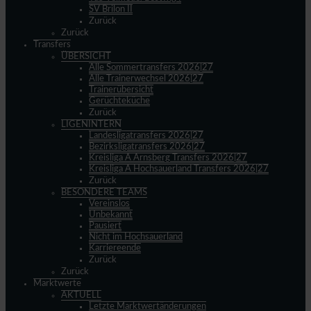
SV Brilon II
Zurück
Zurück
Transfers
ÜBERSICHT
Alle Sommertransfers 2026|27
Alle Trainerwechsel 2026|27
Trainerübersicht
Gerüchteküche
Zurück
LIGENINTERN
Landesligatransfers 2026|27
Bezirksligatransfers 2026|27
Kreisliga A Arnsberg Transfers 2026|27
Kreisliga A Hochsauerland Transfers 2026|27
Zurück
BESONDERE TEAMS
Vereinslos
Unbekannt
Pausiert
Nicht im Hochsauerland
Karriereende
Zurück
Zurück
Marktwerte
AKTUELL
Letzte Marktwertänderungen