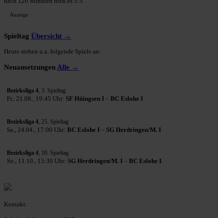
nach 120 Minuten hieß es 3:3.
Anzeige
Spieltag
Übersicht →
Heute stehen u.a. folgende Spiele an:
Neuansetzungen
Alle →
Bezirksliga 4
, 3. Spieltag
Fr., 21.08., 19:45 Uhr:
SF Hüingsen I
–
BC Eslohe I
Bezirksliga 4
, 25. Spieltag
Sa., 24.04., 17:00 Uhr:
BC Eslohe I
–
SG Herdringen/M. I
Bezirksliga 4
, 10. Spieltag
So., 11.10., 15:30 Uhr:
SG Herdringen/M. I
–
BC Eslohe I
Kontakt: