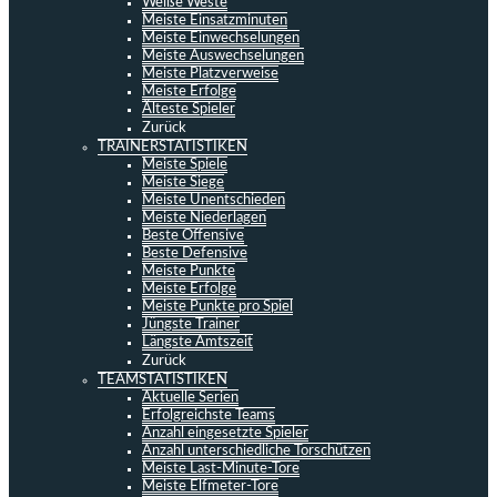
Weiße Weste
Meiste Einsatzminuten
Meiste Einwechselungen
Meiste Auswechselungen
Meiste Platzverweise
Meiste Erfolge
Älteste Spieler
Zurück
TRAINERSTATISTIKEN
Meiste Spiele
Meiste Siege
Meiste Unentschieden
Meiste Niederlagen
Beste Offensive
Beste Defensive
Meiste Punkte
Meiste Erfolge
Meiste Punkte pro Spiel
Jüngste Trainer
Längste Amtszeit
Zurück
TEAMSTATISTIKEN
Aktuelle Serien
Erfolgreichste Teams
Anzahl eingesetzte Spieler
Anzahl unterschiedliche Torschützen
Meiste Last-Minute-Tore
Meiste Elfmeter-Tore