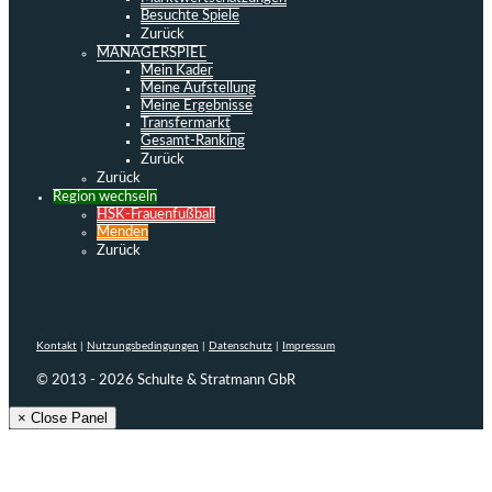
Besuchte Spiele
Zurück
MANAGERSPIEL
Mein Kader
Meine Aufstellung
Meine Ergebnisse
Transfermarkt
Gesamt-Ranking
Zurück
Zurück
Region wechseln
HSK-Frauenfußball
Menden
Zurück
Kontakt
|
Nutzungsbedingungen
|
Datenschutz
|
Impressum
© 2013 - 2026 Schulte & Stratmann GbR
× Close Panel