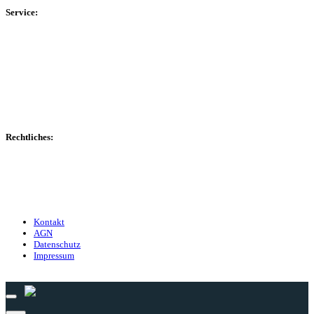
Service:
Spieltag
Spielerdatenbank
Transfers
Marktwerte
Statistiken
Gerüchte
Managerspiel
Rechtliches:
Kontakt
Nutzungsbedingungen
Datenschutz
Impressum
Kontakt
AGN
Datenschutz
Impressum
© 2013 - 2026 match-day.de | Die aktuellsten News des Sauerlandfußballs