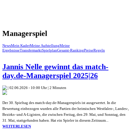
Managerspiel
News
Mein Kader
Meine Aufstellung
Meine
Ergebnisse
Transfermarkt
Spielplan
Gesamt-Ranking
Preise
Regeln
Jannis Nelle gewinnt das match-
day.de-Managerspiel 2025|26
| 02.06.2026 - 10:00 Uhr |
2
Minuten
Der 30. Spieltag des match-day.de-Managerspiels ist ausgewertet. In die
Bewertung einbezogen wurden alle Partien der heimischen Westfalen-, Landes-,
Bezirks- und A-Ligisten, die zwischen Freitag, den 29. Mai, und Sonntag, den
31. Mai, stattgefunden haben. Hat ein Spieler in diesem Zeitraum...
WEITERLESEN