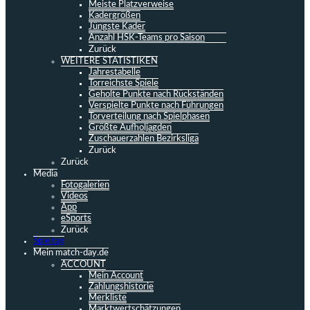
Meiste Platzverweise
Kadergrößen
Jüngste Kader
Anzahl HSK-Teams pro Saison
Zurück
WEITERE STATISTIKEN
Jahrestabelle
Torreichste Spiele
Geholte Punkte nach Rückständen
Verspielte Punkte nach Führungen
Torverteilung nach Spielphasen
Größte Aufholjagden
Zuschauerzahlen Bezirksliga
Zurück
Zurück
Media
Fotogalerien
Videos
App
eSports
Zurück
Spieltag
Mein match-day.de
ACCOUNT
Mein Account
Zahlungshistorie
Merkliste
Marktwertschätzungen