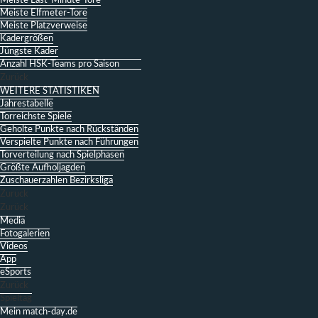
Meiste Last-Minute-Tore
Meiste Elfmeter-Tore
Meiste Platzverweise
Kadergrößen
Jüngste Kader
Anzahl HSK-Teams pro Saison
Zurück
WEITERE STATISTIKEN
Jahrestabelle
Torreichste Spiele
Geholte Punkte nach Rückständen
Verspielte Punkte nach Führungen
Torverteilung nach Spielphasen
Größte Aufholjagden
Zuschauerzahlen Bezirksliga
Zurück
Zurück
Media
Fotogalerien
Videos
App
eSports
Zurück
Spieltag
Mein match-day.de