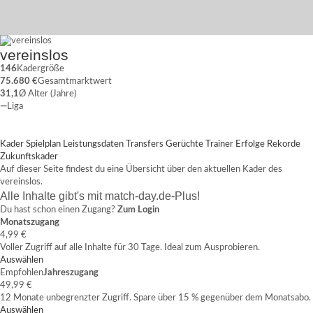
vereinslos
146
Kadergröße
75.680 €
Gesamtmarktwert
31,1
Ø Alter (Jahre)
—
Liga
Kader
Spielplan
Leistungsdaten
Transfers
Gerüchte
Trainer
Erfolge
Rekorde
Zukunftskader
Auf dieser Seite findest du eine Übersicht über den aktuellen Kader des
vereinslos.
Alle Inhalte gibt's mit match-day.de-Plus!
Du hast schon einen Zugang?
Zum Login
Monatszugang
4,99 €
Voller Zugriff auf alle Inhalte für 30 Tage. Ideal zum Ausprobieren.
Auswählen
Empfohlen
Jahreszugang
49,99 €
12 Monate unbegrenzter Zugriff. Spare über 15 % gegenüber dem Monatsabo.
Auswählen