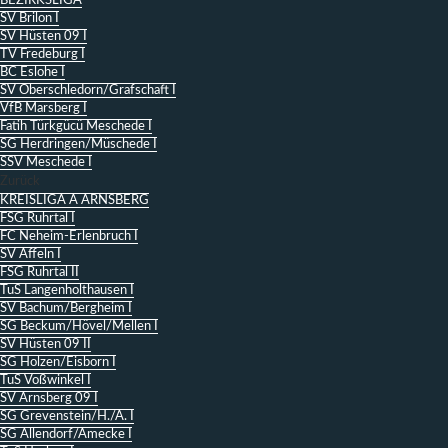
BEZIRKSLIGA
SV Brilon I
SV Hüsten 09 I
TV Fredeburg I
BC Eslohe I
SV Oberschledorn/Grafschaft I
VfB Marsberg I
Fatih Türkgücü Meschede I
SG Herdringen/Müschede I
SSV Meschede I
Zurück
KREISLIGA A ARNSBERG
FSG Ruhrtal I
FC Neheim-Erlenbruch I
SV Affeln I
FSG Ruhrtal II
TuS Langenholthausen I
SV Bachum/Bergheim I
SG Beckum/Hövel/Mellen I
SV Hüsten 09 II
SG Holzen/Eisborn I
TuS Voßwinkel I
SV Arnsberg 09 I
SG Grevenstein/H./A. I
SG Allendorf/Amecke I