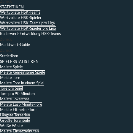
Zurück
STATISTIKEN
Wertvollste HSK-Teams
Wertvollste HSK-Spieler
Wertvollste HSK-Teams pro Liga
Wertvollste HSK-Spieler pro Liga
Kaderwert-Entwicklung HSK-Teams
Zurück
Marktwert-Guide
Zurück
Statistiken
SPIELERSTATISTIKEN
Meiste Spiele
Meiste gemeinsame Spiele
Meiste Tore
Meiste Tore in einem Spiel
Tore pro Spiel
Tore pro 90 Minuten
Meiste Jokertore
Meiste Last-Minute-Tore
Meiste Elfmeter-Tore
Längste Torserien
Größte Toranteile
Weiße Weste
Meiste Einsatzminuten