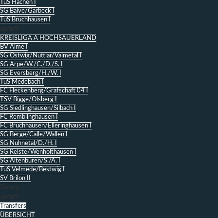
TuS Hachen I
SG Balve/Garbeck I
TuS Bruchhausen I
Zurück
KREISLIGA A HOCHSAUERLAND
BV Alme I
SG Ostwig/Nuttlar/Valmetal I
SG Arpe/W./C./D./S. I
SG Eversberg/H./W. I
TuS Medebach I
FC Fleckenberg/Grafschaft 04 I
TSV Bigge/Olsberg I
SG Siedlinghausen/Silbach I
FC Remblinghausen I
FC Bruchhausen/Elleringhausen I
SG Berge/Calle/Wallen I
SG Nuhnetal/D./H. I
SG Reiste/Wenholthausen I
SG Altenbüren/S./A. I
TuS Velmede/Bestwig I
SV Brilon II
Zurück
Zurück
Transfers
ÜBERSICHT