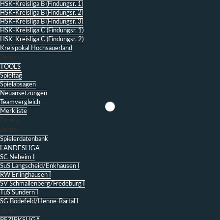
HSK-Kreisliga B (Findungsr. 1)
HSK-Kreisliga B (Findungsr. 2)
HSK-Kreisliga B (Findungsr. 3)
HSK-Kreisliga C (Findungsr. 1)
HSK-Kreisliga C (Findungsr. 2)
Kreispokal Hochsauerland
Zurück
TOOLS
Spieltag
Spielabsagen
Neuansetzungen
Teamvergleich
Merkliste
Zurück
Zurück
Spielerdatenbank
LANDESLIGA
SC Neheim I
SuS Langscheid/Enkhausen I
RW Erlinghausen I
SV Schmallenberg/Fredeburg I
TuS Sundern I
SG Bödefeld/Henne-Rartal I
Zurück