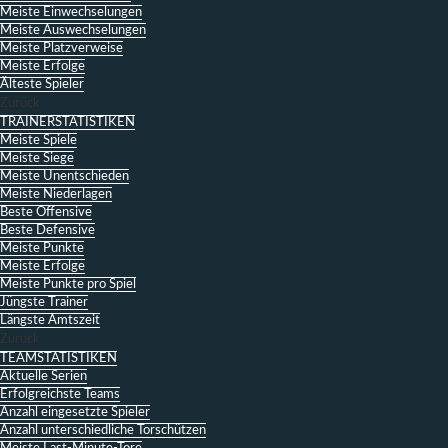
Meiste Einwechselungen
Meiste Auswechselungen
Meiste Platzverweise
Meiste Erfolge
Älteste Spieler
Zurück
TRAINERSTATISTIKEN
Meiste Spiele
Meiste Siege
Meiste Unentschieden
Meiste Niederlagen
Beste Offensive
Beste Defensive
Meiste Punkte
Meiste Erfolge
Meiste Punkte pro Spiel
Jüngste Trainer
Längste Amtszeit
Zurück
TEAMSTATISTIKEN
Aktuelle Serien
Erfolgreichste Teams
Anzahl eingesetzte Spieler
Anzahl unterschiedliche Torschützen