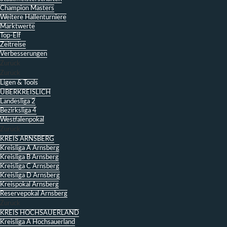
Champion Masters
Weitere Hallenturniere
Marktwerte
Top-Elf
Zeitreise
Verbesserungen
Zurück
Zurück
Ligen & Tools
ÜBERKREISLICH
Landesliga 2
Bezirksliga 4
Westfalenpokal
Zurück
KREIS ARNSBERG
Kreisliga A Arnsberg
Kreisliga B Arnsberg
Kreisliga C Arnsberg
Kreisliga D Arnsberg
Kreispokal Arnsberg
Reservepokal Arnsberg
Zurück
KREIS HOCHSAUERLAND
Kreisliga A Hochsauerland