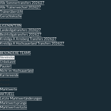
Alle Sommertransfers 2026|27
Alle Trainerwechsel 2026|27
Trainerübersicht
Gerüchteküche
Zurück
LIGENINTERN
Landesligatransfers 2026|27
Bezirksligatransfers 2026|27
Kreisliga A Arnsberg Transfers 2026|27
Kreisliga A Hochsauerland Transfers 2026|27
Zurück
BESONDERE TEAMS
Vereinslos
Unbekannt
Pausiert
Nicht im Hochsauerland
Karriereende
Zurück
Zurück
Marktwerte
AKTUELL
Letzte Marktwertänderungen
Marktwertsprünge
Marktwertverluste