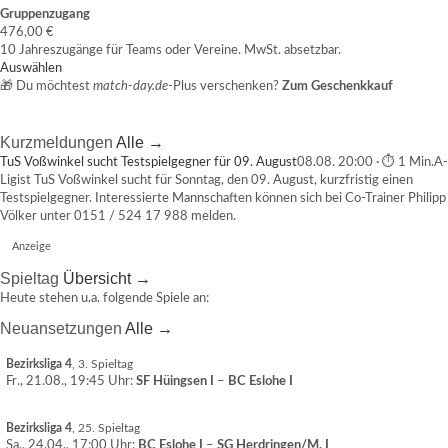
Gruppenzugang
476,00 €
10 Jahreszugänge für Teams oder Vereine. MwSt. absetzbar.
Auswählen
🎁 Du möchtest
match-day.de
-Plus verschenken?
Zum Geschenkkauf
Kurzmeldungen
Alle →
TuS Voßwinkel sucht Testspielgegner für 09. August
08.08. 20:00 · ⏱ 1 Min.
A-
Ligist TuS Voßwinkel sucht für Sonntag, den 09. August, kurzfristig einen
Testspielgegner. Interessierte Mannschaften können sich bei Co-Trainer Philipp
Völker unter 0151 / 524 17 988 melden.
Anzeige
Spieltag
Übersicht →
Heute stehen u.a. folgende Spiele an:
Neuansetzungen
Alle →
Bezirksliga 4
, 3. Spieltag
Fr., 21.08., 19:45 Uhr:
SF Hüingsen I
–
BC Eslohe I
Bezirksliga 4
, 25. Spieltag
Sa., 24.04., 17:00 Uhr:
BC Eslohe I
–
SG Herdringen/M. I