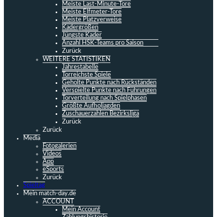
Meiste Last-Minute-Tore
Meiste Elfmeter-Tore
Meiste Platzverweise
Kadergrößen
Jüngste Kader
Anzahl HSK-Teams pro Saison
Zurück
WEITERE STATISTIKEN
Jahrestabelle
Torreichste Spiele
Geholte Punkte nach Rückständen
Verspielte Punkte nach Führungen
Torverteilung nach Spielphasen
Größte Aufholjagden
Zuschauerzahlen Bezirksliga
Zurück
Zurück
Media
Fotogalerien
Videos
App
eSports
Zurück
Spieltag
Mein match-day.de
ACCOUNT
Mein Account