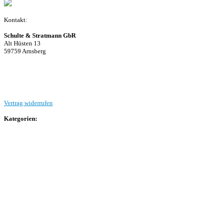
Kontakt:
Schulte & Stratmann GbR
Alt Hüsten 13
59759 Arnsberg
Beitrag einreichen
Vertrag widerrufen
Kategorien:
Allgemein
Landesliga 2
Bezirksliga 4
Kreisliga A Arnsberg
Kreisliga A Hochsauerland
Kreisliga B Arnsberg
Kreisliga B Hochsauerland
Kreisliga C Arnsberg
HSK-Kreisliga C West
HSK-Kreisliga C Ost