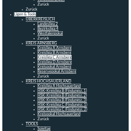
Zurück
Zurück
Ligen & Tools
ÜBERKREISLICH
Landesliga 2
Bezirksliga 4
Westfalenpokal
Zurück
KREIS ARNSBERG
Kreisliga A Arnsberg
Kreisliga B Arnsberg
Kreisliga C Arnsberg
Kreisliga D Arnsberg
Kreispokal Arnsberg
Reservepokal Arnsberg
Zurück
KREIS HOCHSAUERLAND
Kreisliga A Hochsauerland
HSK-Kreisliga B (Findungsr. 1)
HSK-Kreisliga B (Findungsr. 2)
HSK-Kreisliga B (Findungsr. 3)
HSK-Kreisliga C (Findungsr. 1)
HSK-Kreisliga C (Findungsr. 2)
Kreispokal Hochsauerland
Zurück
TOOLS
Spieltag