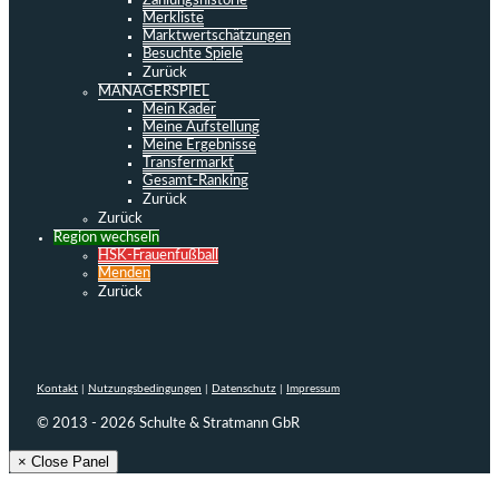
Zahlungshistorie
Merkliste
Marktwertschätzungen
Besuchte Spiele
Zurück
MANAGERSPIEL
Mein Kader
Meine Aufstellung
Meine Ergebnisse
Transfermarkt
Gesamt-Ranking
Zurück
Zurück
Region wechseln
HSK-Frauenfußball
Menden
Zurück
Kontakt
|
Nutzungsbedingungen
|
Datenschutz
|
Impressum
© 2013 - 2026 Schulte & Stratmann GbR
× Close Panel