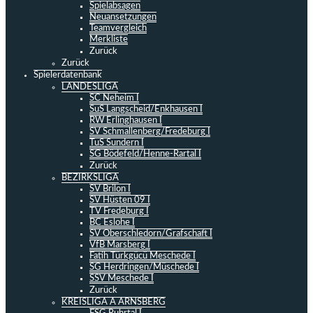
Spielabsagen
Neuansetzungen
Teamvergleich
Merkliste
Zurück
Zurück
Spielerdatenbank
LANDESLIGA
SC Neheim I
SuS Langscheid/Enkhausen I
RW Erlinghausen I
SV Schmallenberg/Fredeburg I
TuS Sundern I
SG Bödefeld/Henne-Rartal I
Zurück
BEZIRKSLIGA
SV Brilon I
SV Hüsten 09 I
TV Fredeburg I
BC Eslohe I
SV Oberschledorn/Grafschaft I
VfB Marsberg I
Fatih Türkgücü Meschede I
SG Herdringen/Müschede I
SSV Meschede I
Zurück
KREISLIGA A ARNSBERG