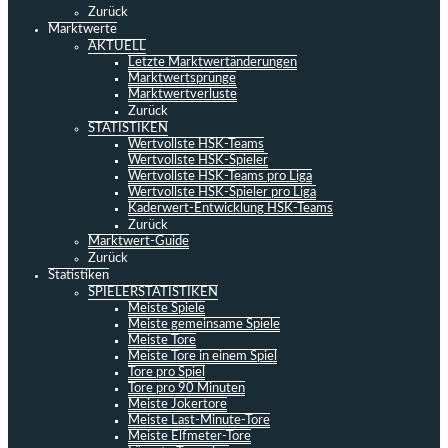
Zurück
Marktwerte
AKTUELL
Letzte Marktwertänderungen
Marktwertsprünge
Marktwertverluste
Zurück
STATISTIKEN
Wertvollste HSK-Teams
Wertvollste HSK-Spieler
Wertvollste HSK-Teams pro Liga
Wertvollste HSK-Spieler pro Liga
Kaderwert-Entwicklung HSK-Teams
Zurück
Marktwert-Guide
Zurück
Statistiken
SPIELERSTATISTIKEN
Meiste Spiele
Meiste gemeinsame Spiele
Meiste Tore
Meiste Tore in einem Spiel
Tore pro Spiel
Tore pro 90 Minuten
Meiste Jokertore
Meiste Last-Minute-Tore
Meiste Elfmeter-Tore