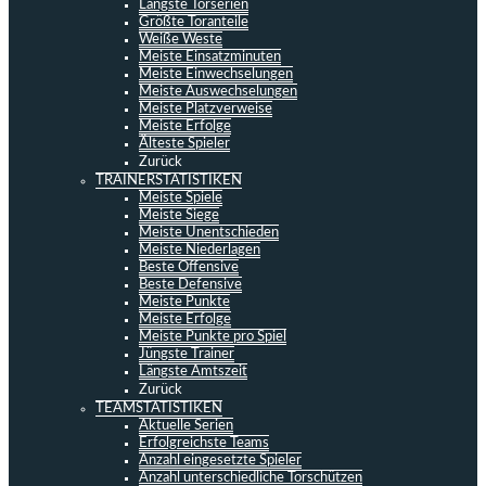
Längste Torserien
Größte Toranteile
Weiße Weste
Meiste Einsatzminuten
Meiste Einwechselungen
Meiste Auswechselungen
Meiste Platzverweise
Meiste Erfolge
Älteste Spieler
Zurück
TRAINERSTATISTIKEN
Meiste Spiele
Meiste Siege
Meiste Unentschieden
Meiste Niederlagen
Beste Offensive
Beste Defensive
Meiste Punkte
Meiste Erfolge
Meiste Punkte pro Spiel
Jüngste Trainer
Längste Amtszeit
Zurück
TEAMSTATISTIKEN
Aktuelle Serien
Erfolgreichste Teams
Anzahl eingesetzte Spieler
Anzahl unterschiedliche Torschützen