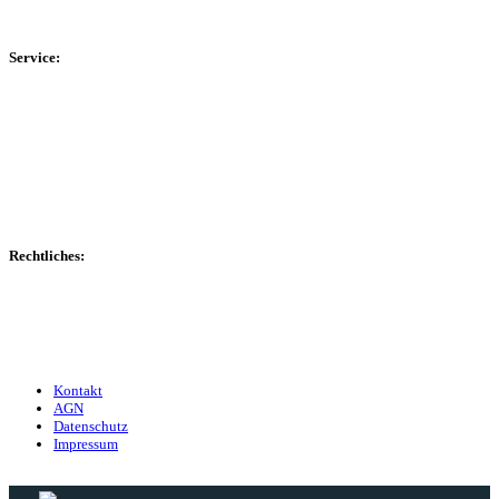
Kreisliga D Arnsberg
Service:
Spieltag
Spielerdatenbank
Transfers
Marktwerte
Statistiken
Gerüchte
Managerspiel
Rechtliches:
Kontakt
Nutzungsbedingungen
Datenschutz
Impressum
Kontakt
AGN
Datenschutz
Impressum
© 2013 - 2026 match-day.de | Die aktuellsten News des Sauerlandfußballs