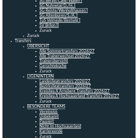
SG Berge/Calle/Wallen I
SG Nuhnetal/D./H. I
SG Reiste/Wenholthausen I
SG Altenbüren/S./A. I
TuS Velmede/Bestwig I
SV Brilon II
Zurück
Zurück
Transfers
ÜBERSICHT
Alle Sommertransfers 2026|27
Alle Trainerwechsel 2026|27
Trainerübersicht
Gerüchteküche
Zurück
LIGENINTERN
Landesligatransfers 2026|27
Bezirksligatransfers 2026|27
Kreisliga A Arnsberg Transfers 2026|27
Kreisliga A Hochsauerland Transfers 2026|27
Zurück
BESONDERE TEAMS
Vereinslos
Unbekannt
Pausiert
Nicht im Hochsauerland
Karriereende
Zurück