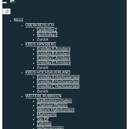
🌙
News
ÜBERKREISLICH
Landesliga 2
Bezirksliga 4
Zurück
KREIS ARNSBERG
Kreisliga A Arnsberg
Kreisliga B Arnsberg
Kreisliga C Arnsberg
Kreisliga D Arnsberg
Zurück
KREIS HOCHSAUERLAND
Kreisliga A Hochsauerland
Kreisliga B Hochsauerland
Kreisliga C Hochsauerland
Zurück
WEITERE RUBRIKEN
Stadtmeisterschaften
Champion Masters
Weitere Hallenturniere
Marktwerte
Top-Elf
Zeitreise
Verbesserungen