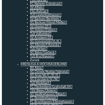
FSG Ruhrtal I
FC Neheim-Erlenbruch I
SV Affeln I
FSG Ruhrtal II
TuS Langenholthausen I
SV Bachum/Bergheim I
SG Beckum/Hövel/Mellen I
SV Hüsten 09 II
SG Holzen/Eisborn I
TuS Voßwinkel I
SV Arnsberg 09 I
SG Grevenstein/H./A. I
SG Allendorf/Amecke I
TuS Hachen I
SG Balve/Garbeck I
TuS Bruchhausen I
Zurück
KREISLIGA A HOCHSAUERLAND
BV Alme I
SG Ostwig/Nuttlar/Valmetal I
SG Arpe/W./C./D./S. I
SG Eversberg/H./W. I
TuS Medebach I
FC Fleckenberg/Grafschaft 04 I
TSV Bigge/Olsberg I
SG Siedlinghausen/Silbach I
FC Remblinghausen I
FC Bruchhausen/Elleringhausen I