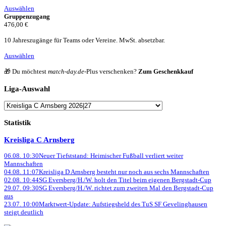
Auswählen
Gruppenzugang
476,00 €
10 Jahreszugänge für Teams oder Vereine. MwSt. absetzbar.
Auswählen
🎁 Du möchtest
match-day.de
-Plus verschenken?
Zum Geschenkkauf
Liga-Auswahl
Liga
wählen
Statistik
Kreisliga C Arnsberg
06.08. 10:30
Neuer Tiefststand: Heimischer Fußball verliert weiter
Mannschaften
04.08. 11:07
Kreisliga D Arnsberg besteht nur noch aus sechs Mannschaften
02.08. 10:44
SG Eversberg/H./W. holt den Titel beim eigenen Bergstadt-Cup
29.07. 09:30
SG Eversberg/H./W. richtet zum zweiten Mal den Bergstadt-Cup
aus
23.07. 10:00
Marktwert-Update: Aufstiegsheld des TuS SF Gevelinghausen
steigt deutlich