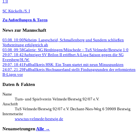
1:0
SC Kückelh./S. I
Zu Aufstellungen & Toren
News zur Mannschaft
03.08. 10:00
Neheim, Langscheid, Schmallenberg und Sundern schließen
Vorbereitung erfolgreich ab
03.08. 09:58
Galerie: SG Herdringen/Müschede – TuS Velmede/Bestwig 1:0
29.07. 18:42
Aufsteiger SV Brilon II eröffnet A-Liga-Saison gegen die SG
Eversberg/H./W.
29.07. 18:41
Fußballkreis HSK: Ein Team startet mit neun Minuspunkten
24.07. 21:29
Fußballkreis Hochsauerland stellt Findungsrunden der reformierten
B-Ligen vor
Daten & Fakten
Name
Turn- und Spielverein Velmede/
Bestwig 92/
07 e.V.
Anschrift
TuS Velmede/
Bestwig 92/
07 e.V. Dechant-Nies-Weg 6 59909 Bestwig
Internetseite
www.tus-velmede-bestwig.de
Neuansetzungen
Alle →