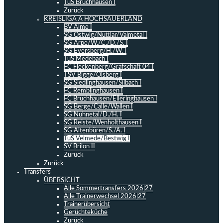
TuS Bruchhausen I
Zurück
KREISLIGA A HOCHSAUERLAND
BV Alme I
SG Ostwig/Nuttlar/Valmetal I
SG Arpe/W./C./D./S. I
SG Eversberg/H./W. I
TuS Medebach I
FC Fleckenberg/Grafschaft 04 I
TSV Bigge/Olsberg I
SG Siedlinghausen/Silbach I
FC Remblinghausen I
FC Bruchhausen/Elleringhausen I
SG Berge/Calle/Wallen I
SG Nuhnetal/D./H. I
SG Reiste/Wenholthausen I
SG Altenbüren/S./A. I
TuS Velmede/Bestwig I
SV Brilon II
Zurück
Zurück
Transfers
ÜBERSICHT
Alle Sommertransfers 2026|27
Alle Trainerwechsel 2026|27
Trainerübersicht
Gerüchteküche
Zurück