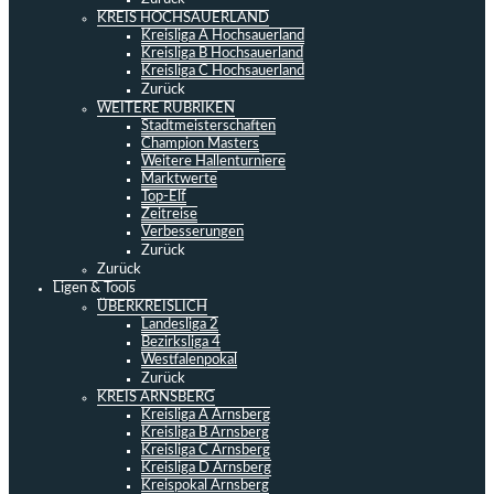
KREIS HOCHSAUERLAND
Kreisliga A Hochsauerland
Kreisliga B Hochsauerland
Kreisliga C Hochsauerland
Zurück
WEITERE RUBRIKEN
Stadtmeisterschaften
Champion Masters
Weitere Hallenturniere
Marktwerte
Top-Elf
Zeitreise
Verbesserungen
Zurück
Zurück
Ligen & Tools
ÜBERKREISLICH
Landesliga 2
Bezirksliga 4
Westfalenpokal
Zurück
KREIS ARNSBERG
Kreisliga A Arnsberg
Kreisliga B Arnsberg
Kreisliga C Arnsberg
Kreisliga D Arnsberg
Kreispokal Arnsberg