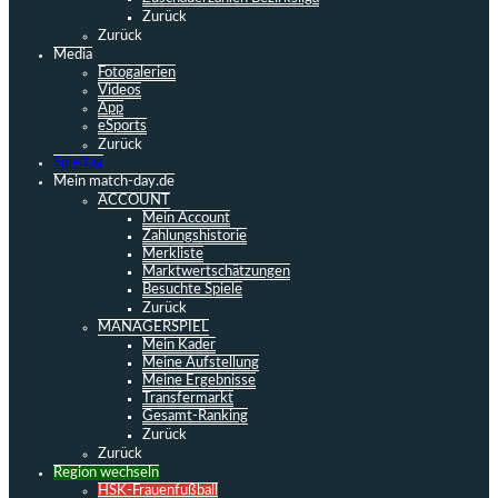
Zurück
Zurück
Media
Fotogalerien
Videos
App
eSports
Zurück
Spieltag
Mein match-day.de
ACCOUNT
Mein Account
Zahlungshistorie
Merkliste
Marktwertschätzungen
Besuchte Spiele
Zurück
MANAGERSPIEL
Mein Kader
Meine Aufstellung
Meine Ergebnisse
Transfermarkt
Gesamt-Ranking
Zurück
Zurück
Region wechseln
HSK-Frauenfußball