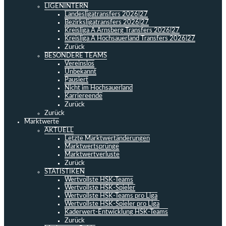
LIGENINTERN
Landesligatransfers 2026|27
Bezirksligatransfers 2026|27
Kreisliga A Arnsberg Transfers 2026|27
Kreisliga A Hochsauerland Transfers 2026|27
Zurück
BESONDERE TEAMS
Vereinslos
Unbekannt
Pausiert
Nicht im Hochsauerland
Karriereende
Zurück
Zurück
Marktwerte
AKTUELL
Letzte Marktwertänderungen
Marktwertsprünge
Marktwertverluste
Zurück
STATISTIKEN
Wertvollste HSK-Teams
Wertvollste HSK-Spieler
Wertvollste HSK-Teams pro Liga
Wertvollste HSK-Spieler pro Liga
Kaderwert-Entwicklung HSK-Teams
Zurück