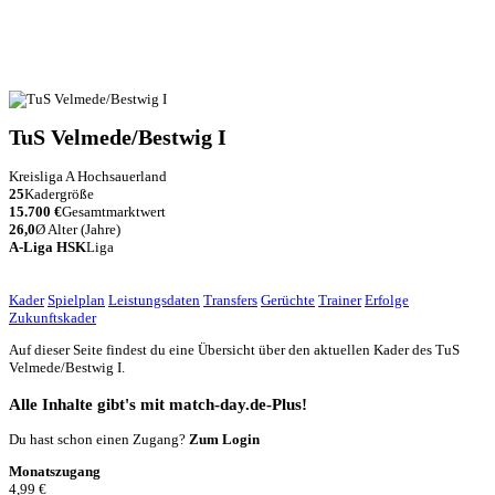
TuS Velmede/
Bestwig I
Kreisliga A Hochsauerland
25
Kadergröße
15.700 €
Gesamtmarktwert
26,0
Ø Alter (Jahre)
A-Liga HSK
Liga
Kader
Spielplan
Leistungsdaten
Transfers
Gerüchte
Trainer
Erfolge
Zukunftskader
Auf dieser Seite findest du eine Übersicht über den aktuellen Kader des TuS
Velmede/
Bestwig I.
Alle Inhalte gibt's mit match-day.de-Plus!
Du hast schon einen Zugang?
Zum Login
Monatszugang
4,99 €