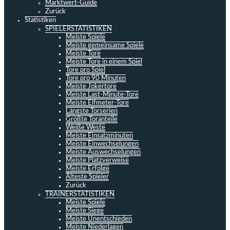
Marktwert-Guide
Zurück
Statistiken
SPIELERSTATISTIKEN
Meiste Spiele
Meiste gemeinsame Spiele
Meiste Tore
Meiste Tore in einem Spiel
Tore pro Spiel
Tore pro 90 Minuten
Meiste Jokertore
Meiste Last-Minute-Tore
Meiste Elfmeter-Tore
Längste Torserien
Größte Toranteile
Weiße Weste
Meiste Einsatzminuten
Meiste Einwechselungen
Meiste Auswechselungen
Meiste Platzverweise
Meiste Erfolge
Älteste Spieler
Zurück
TRAINERSTATISTIKEN
Meiste Spiele
Meiste Siege
Meiste Unentschieden
Meiste Niederlagen