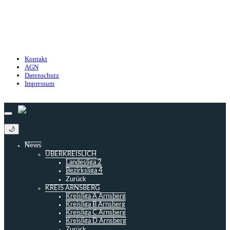
Kontakt
Nutzungsbedingungen
Datenschutz
Impressum
Kontakt
AGN
Datenschutz
Impressum
© 2013 - 2026 match-day.de | Die aktuellsten News des Sauerlandfußballs
🌙
News
ÜBERKREISLICH
Landesliga 2
Bezirksliga 4
Zurück
KREIS ARNSBERG
Kreisliga A Arnsberg
Kreisliga B Arnsberg
Kreisliga C Arnsberg
Kreisliga D Arnsberg
Zurück