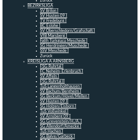
Zurück
BEZIRKSLIGA
SV Brilon I
SV Hüsten 09 I
TV Fredeburg I
BC Eslohe I
SV Oberschledorn/Grafschaft I
VfB Marsberg I
Fatih Türkgücü Meschede I
SG Herdringen/Müschede I
SSV Meschede I
Zurück
KREISLIGA A ARNSBERG
FSG Ruhrtal I
FC Neheim-Erlenbruch I
SV Affeln I
FSG Ruhrtal II
TuS Langenholthausen I
SV Bachum/Bergheim I
SG Beckum/Hövel/Mellen I
SV Hüsten 09 II
SG Holzen/Eisborn I
TuS Voßwinkel I
SV Arnsberg 09 I
SG Grevenstein/H./A. I
SG Allendorf/Amecke I
TuS Hachen I
SG Balve/Garbeck I