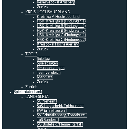
Reservepokal Arnsberg
Zurück
KREIS HOCHSAUERLAND
Kreisliga A Hochsauerland
HSK-Kreisliga B (Findungsr. 1)
HSK-Kreisliga B (Findungsr. 2)
HSK-Kreisliga B (Findungsr. 3)
HSK-Kreisliga C (Findungsr. 1)
HSK-Kreisliga C (Findungsr. 2)
Kreispokal Hochsauerland
Zurück
TOOLS
Spieltag
Spielabsagen
Neuansetzungen
Teamvergleich
Merkliste
Zurück
Zurück
Spielerdatenbank
LANDESLIGA
SC Neheim I
SuS Langscheid/Enkhausen I
RW Erlinghausen I
SV Schmallenberg/Fredeburg I
TuS Sundern I
SG Bödefeld/Henne-Rartal I