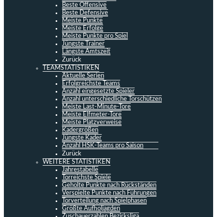
Beste Offensive
Beste Defensive
Meiste Punkte
Meiste Erfolge
Meiste Punkte pro Spiel
Jüngste Trainer
Längste Amtszeit
Zurück
TEAMSTATISTIKEN
Aktuelle Serien
Erfolgreichste Teams
Anzahl eingesetzte Spieler
Anzahl unterschiedliche Torschützen
Meiste Last-Minute-Tore
Meiste Elfmeter-Tore
Meiste Platzverweise
Kadergrößen
Jüngste Kader
Anzahl HSK-Teams pro Saison
Zurück
WEITERE STATISTIKEN
Jahrestabelle
Torreichste Spiele
Geholte Punkte nach Rückständen
Verspielte Punkte nach Führungen
Torverteilung nach Spielphasen
Größte Aufholjagden
Zuschauerzahlen Bezirksliga