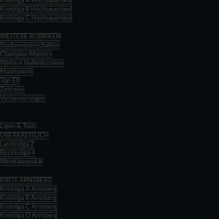
Kreisliga A Hochsauerland
Kreisliga B Hochsauerland
Kreisliga C Hochsauerland
Zurück
WEITERE RUBRIKEN
Stadtmeisterschaften
Champion Masters
Weitere Hallenturniere
Marktwerte
Top-Elf
Zeitreise
Verbesserungen
Zurück
Zurück
Ligen & Tools
ÜBERKREISLICH
Landesliga 2
Bezirksliga 4
Westfalenpokal
Zurück
KREIS ARNSBERG
Kreisliga A Arnsberg
Kreisliga B Arnsberg
Kreisliga C Arnsberg
Kreisliga D Arnsberg