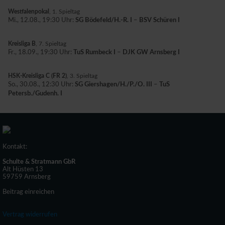
Westfalenpokal
, 1. Spieltag
Mi., 12.08., 19:30 Uhr:
SG Bödefeld/H.-R. I
–
BSV Schüren I
Kreisliga B
, 7. Spieltag
Fr., 18.09., 19:30 Uhr:
TuS Rumbeck I
–
DJK GW Arnsberg I
HSK-Kreisliga C (FR 2)
, 3. Spieltag
So., 30.08., 12:30 Uhr:
SG Giershagen/H./P./O. III
–
TuS
Petersb./Gudenh. I
Kontakt:
Schulte & Stratmann GbR
Alt Hüsten 13
59759 Arnsberg
Beitrag einreichen
Vertrag widerrufen