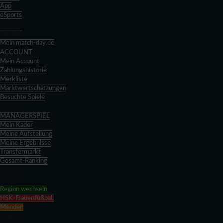
App
eSports
Zurück
Spieltag
Mein match-day.de
ACCOUNT
Mein Account
Zahlungshistorie
Merkliste
Marktwertschätzungen
Besuchte Spiele
Zurück
MANAGERSPIEL
Mein Kader
Meine Aufstellung
Meine Ergebnisse
Transfermarkt
Gesamt-Ranking
Zurück
Zurück
Region wechseln
HSK-Frauenfußball
Menden
Zurück