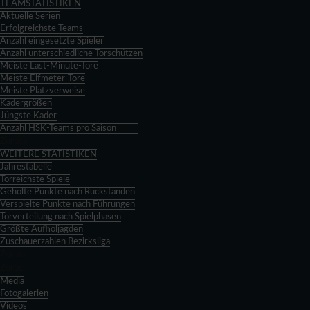
TEAMSTATISTIKEN
Aktuelle Serien
Erfolgreichste Teams
Anzahl eingesetzte Spieler
Anzahl unterschiedliche Torschützen
Meiste Last-Minute-Tore
Meiste Elfmeter-Tore
Meiste Platzverweise
Kadergrößen
Jüngste Kader
Anzahl HSK-Teams pro Saison
Zurück
WEITERE STATISTIKEN
Jahrestabelle
Torreichste Spiele
Geholte Punkte nach Rückständen
Verspielte Punkte nach Führungen
Torverteilung nach Spielphasen
Größte Aufholjagden
Zuschauerzahlen Bezirksliga
Zurück
Zurück
Media
Fotogalerien
Videos