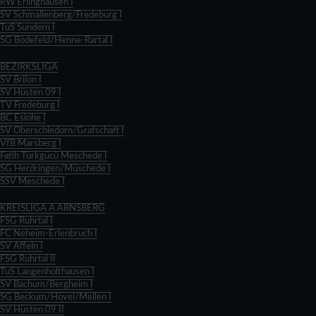
RW Erlinghausen I
SV Schmallenberg/Fredeburg I
TuS Sundern I
SG Bödefeld/Henne-Rartal I
Zurück
BEZIRKSLIGA
SV Brilon I
SV Hüsten 09 I
TV Fredeburg I
BC Eslohe I
SV Oberschledorn/Grafschaft I
VfB Marsberg I
Fatih Türkgücü Meschede I
SG Herdringen/Müschede I
SSV Meschede I
Zurück
KREISLIGA A ARNSBERG
FSG Ruhrtal I
FC Neheim-Erlenbruch I
SV Affeln I
FSG Ruhrtal II
TuS Langenholthausen I
SV Bachum/Bergheim I
SG Beckum/Hövel/Mellen I
SV Hüsten 09 II