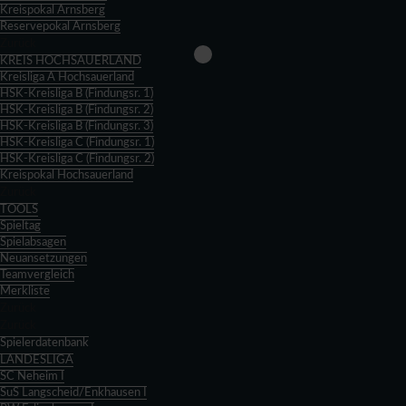
Kreispokal Arnsberg
Reservepokal Arnsberg
Zurück
KREIS HOCHSAUERLAND
Kreisliga A Hochsauerland
HSK-Kreisliga B (Findungsr. 1)
HSK-Kreisliga B (Findungsr. 2)
HSK-Kreisliga B (Findungsr. 3)
HSK-Kreisliga C (Findungsr. 1)
HSK-Kreisliga C (Findungsr. 2)
Kreispokal Hochsauerland
Zurück
TOOLS
Spieltag
Spielabsagen
Neuansetzungen
Teamvergleich
Merkliste
Zurück
Zurück
Spielerdatenbank
LANDESLIGA
SC Neheim I
SuS Langscheid/Enkhausen I