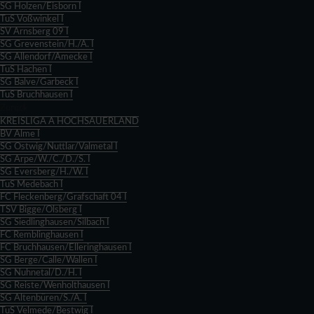
SG Holzen/Eisborn I
TuS Voßwinkel I
SV Arnsberg 09 I
SG Grevenstein/H./A. I
SG Allendorf/Amecke I
TuS Hachen I
SG Balve/Garbeck I
TuS Bruchhausen I
Zurück
KREISLIGA A HOCHSAUERLAND
BV Alme I
SG Ostwig/Nuttlar/Valmetal I
SG Arpe/W./C./D./S. I
SG Eversberg/H./W. I
TuS Medebach I
FC Fleckenberg/Grafschaft 04 I
TSV Bigge/Olsberg I
SG Siedlinghausen/Silbach I
FC Remblinghausen I
FC Bruchhausen/Elleringhausen I
SG Berge/Calle/Wallen I
SG Nuhnetal/D./H. I
SG Reiste/Wenholthausen I
SG Altenbüren/S./A. I
TuS Velmede/Bestwig I