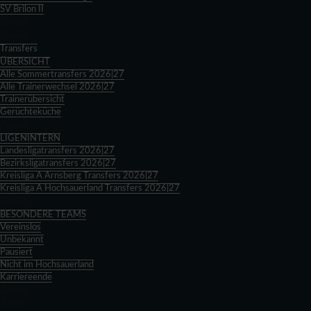
SV Brilon II
Zurück
Zurück
Transfers
ÜBERSICHT
Alle Sommertransfers 2026|27
Alle Trainerwechsel 2026|27
Trainerübersicht
Gerüchteküche
Zurück
LIGENINTERN
Landesligatransfers 2026|27
Bezirksligatransfers 2026|27
Kreisliga A Arnsberg Transfers 2026|27
Kreisliga A Hochsauerland Transfers 2026|27
Zurück
BESONDERE TEAMS
Vereinslos
Unbekannt
Pausiert
Nicht im Hochsauerland
Karriereende
Zurück
Zurück