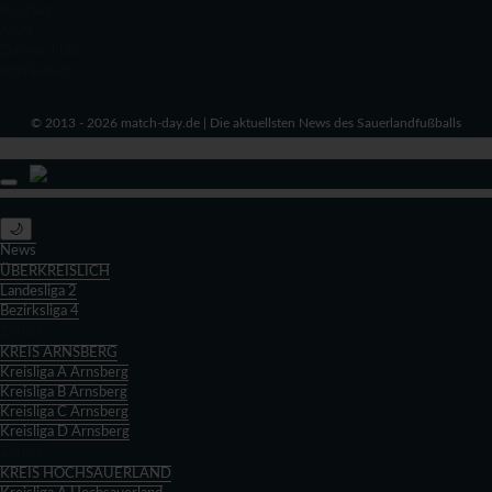
Kontakt
AGN
Datenschutz
Impressum
© 2013 - 2026 match-day.de | Die aktuellsten News des Sauerlandfußballs
🌙
News
ÜBERKREISLICH
Landesliga 2
Bezirksliga 4
Zurück
KREIS ARNSBERG
Kreisliga A Arnsberg
Kreisliga B Arnsberg
Kreisliga C Arnsberg
Kreisliga D Arnsberg
Zurück
KREIS HOCHSAUERLAND