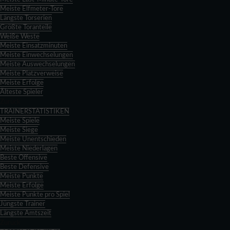
Meiste Elfmeter-Tore
Längste Torserien
Größte Toranteile
Weiße Weste
Meiste Einsatzminuten
Meiste Einwechselungen
Meiste Auswechselungen
Meiste Platzverweise
Meiste Erfolge
Älteste Spieler
Zurück
TRAINERSTATISTIKEN
Meiste Spiele
Meiste Siege
Meiste Unentschieden
Meiste Niederlagen
Beste Offensive
Beste Defensive
Meiste Punkte
Meiste Erfolge
Meiste Punkte pro Spiel
Jüngste Trainer
Längste Amtszeit
Zurück