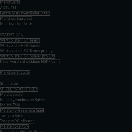
Marktwerte
AKTUELL
Letzte Marktwertänderungen
Marktwertsprünge
Marktwertverluste
Zurück
STATISTIKEN
Wertvollste HSK-Teams
Wertvollste HSK-Spieler
Wertvollste HSK-Teams pro Liga
Wertvollste HSK-Spieler pro Liga
Kaderwert-Entwicklung HSK-Teams
Zurück
Marktwert-Guide
Zurück
Statistiken
SPIELERSTATISTIKEN
Meiste Spiele
Meiste gemeinsame Spiele
Meiste Tore
Meiste Tore in einem Spiel
Tore pro Spiel
Tore pro 90 Minuten
Meiste Jokertore
Meiste Last-Minute-Tore