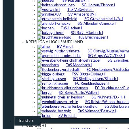
SV Hüsten 09 II
SG Holzen/Eisborn I
TuS Voßwinkel I
SV Arnsberg 09 I
SG Grevenstein/H./A. I
SG Allendorf/Amecke I
TuS Hachen I
SG Balve/Garbeck I
TuS Bruchhausen I
KREISLIGA A HOCHSAUERLAND
BV Alme I
SG Ostwig/Nuttlar/Valmet
SG Arpe/W./C./D./S. I
SG Eversber
TuS Medebach I
FC Fleckenberg/Grafschaf
TSV Bigge/Olsberg I
SG Siedlinghausen/Silbach I
FC Remblinghausen I
FC Bruchhausen/Elle
SG Berge/Calle/Wallen I
SG Nuhnetal/D./H. I
SG Reiste/Wenholthausen 
SG Altenbüren/
TuS Velmede/Bestwig I
SV Brilon II
Transfers
ÜBERSICHT