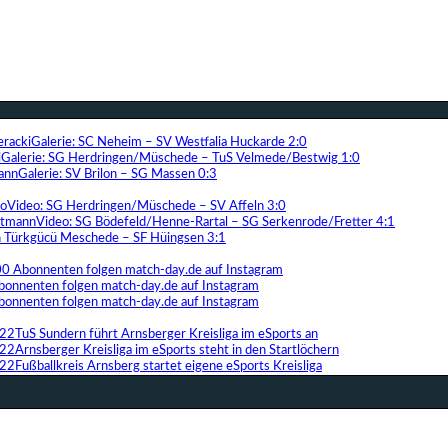
Galerie: SC Neheim – SV Westfalia Huckarde 2:0
Galerie: SG Herdringen/Müschede – TuS Velmede/Bestwig 1:0
Galerie: SV Brilon – SG Massen 0:3
Video: SG Herdringen/Müschede – SV Affeln 3:0
Video: SG Bödefeld/Henne-Rartal – SG Serkenrode/Fretter 4:1
ih Türkgücü Meschede – SF Hüingsen 3:1
00 Abonnenten folgen match-day.de auf Instagram
bonnenten folgen match-day.de auf Instagram
bonnenten folgen match-day.de auf Instagram
TuS Sundern führt Arnsberger Kreisliga im eSports an
Arnsberger Kreisliga im eSports steht in den Startlöchern
Fußballkreis Arnsberg startet eigene eSports Kreisliga