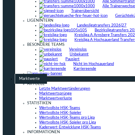
Alle Sommertrans
Alle Trainerwechs
Trainerübersicht
Gerüchtek
LIGENINTERN
Landesligatransfers 2026|27
Bezirksligatransfers 2
Kreisliga A Arnsberg Transfers 20
Kreisliga A Hochsauerland Transfe
BESONDERE TEAMS
Vereinslos
Unbekannt
Pausiert
Nicht im Hochsauerland
Karriereende
Marktwerte
AKTUELL
Letzte Marktwertänderungen
Marktwertsprünge
Marktwertverluste
STATISTIKEN
Wertvollste HSK-Teams
Wertvollste HSK-Spieler
Wertvollste HSK-Teams pro Liga
Wertvollste HSK-Spieler pro Liga
Kaderwert-Entwicklung HSK-Teams
INFORMATIONEN