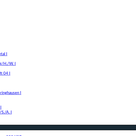
al I
g/H./W. I
t 04 I
ringhausen I
I
S./A. I