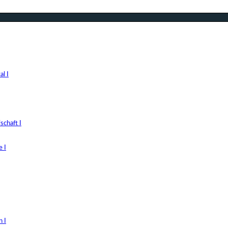
l I
chaft I
 I
 I