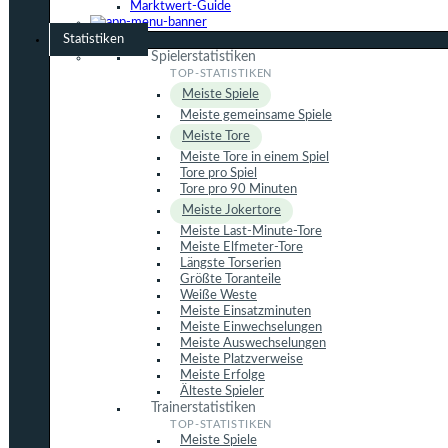
Marktwert-Guide
Statistiken
Spielerstatistiken
Meiste Spiele
Meiste gemeinsame Spiele
Meiste Tore
Meiste Tore in einem Spiel
Tore pro Spiel
Tore pro 90 Minuten
Meiste Jokertore
Meiste Last-Minute-Tore
Meiste Elfmeter-Tore
Längste Torserien
Größte Toranteile
Weiße Weste
Meiste Einsatzminuten
Meiste Einwechselungen
Meiste Auswechselungen
Meiste Platzverweise
Meiste Erfolge
Älteste Spieler
Trainerstatistiken
Meiste Spiele