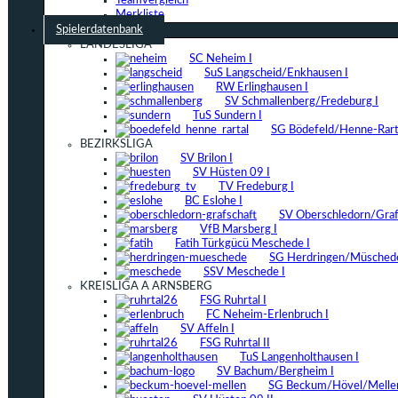
Teamvergleich
Merkliste
Spielerdatenbank
LANDESLIGA
SC Neheim I
SuS Langscheid/Enkhausen I
RW Erlinghausen I
SV Schmallenberg/Fredeburg I
TuS Sundern I
SG Bödefeld/Henne-Rarta
BEZIRKSLIGA
SV Brilon I
SV Hüsten 09 I
TV Fredeburg I
BC Eslohe I
SV Oberschledorn/Grafs
VfB Marsberg I
Fatih Türkgücü Meschede I
SG Herdringen/Müschede
SSV Meschede I
KREISLIGA A ARNSBERG
FSG Ruhrtal I
FC Neheim-Erlenbruch I
SV Affeln I
FSG Ruhrtal II
TuS Langenholthausen I
SV Bachum/Bergheim I
SG Beckum/Hövel/Mellen