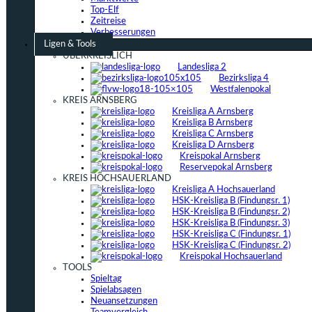
Top-Elf
Zeitreise
Verbesserungen
Ligen & Tools
ÜBERKREISLICH
Landesliga 2
Bezirksliga 4
Westfalenpokal
KREIS ARNSBERG
Kreisliga A Arnsberg
Kreisliga B Arnsberg
Kreisliga C Arnsberg
Kreisliga D Arnsberg
Kreispokal Arnsberg
Reservepokal Arnsberg
KREIS HOCHSAUERLAND
Kreisliga A Hochsauerland
HSK-Kreisliga B (Findungsr. 1)
HSK-Kreisliga B (Findungsr. 2)
HSK-Kreisliga B (Findungsr. 3)
HSK-Kreisliga C (Findungsr. 1)
HSK-Kreisliga C (Findungsr. 2)
Kreispokal Hochsauerland
TOOLS
Spieltag
Spielabsagen
Neuansetzungen