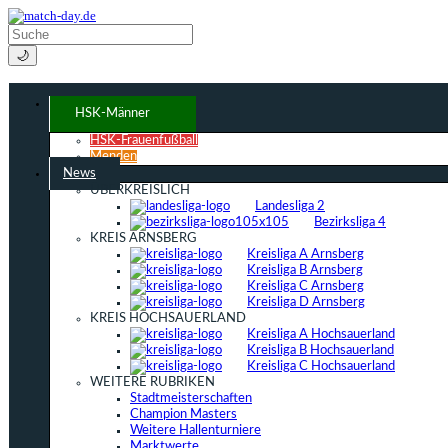
🌙
HSK-Männer
HSK-Frauenfußball
Menden
News
ÜBERKREISLICH
Landesliga 2
Bezirksliga 4
KREIS ARNSBERG
Kreisliga A Arnsberg
Kreisliga B Arnsberg
Kreisliga C Arnsberg
Kreisliga D Arnsberg
KREIS HOCHSAUERLAND
Kreisliga A Hochsauerland
Kreisliga B Hochsauerland
Kreisliga C Hochsauerland
WEITERE RUBRIKEN
Stadtmeisterschaften
Champion Masters
Weitere Hallenturniere
Marktwerte