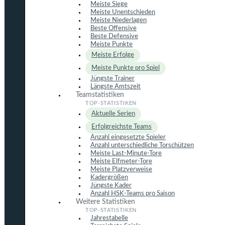
Meiste Siege
Meiste Unentschieden
Meiste Niederlagen
Beste Offensive
Beste Defensive
Meiste Punkte
Meiste Erfolge
Meiste Punkte pro Spiel
Jüngste Trainer
Längste Amtszeit
Teamstatistiken
Aktuelle Serien
Erfolgreichste Teams
Anzahl eingesetzte Spieler
Anzahl unterschiedliche Torschützen
Meiste Last-Minute-Tore
Meiste Elfmeter-Tore
Meiste Platzverweise
Kadergrößen
Jüngste Kader
Anzahl HSK-Teams pro Saison
Weitere Statistiken
Jahrestabelle