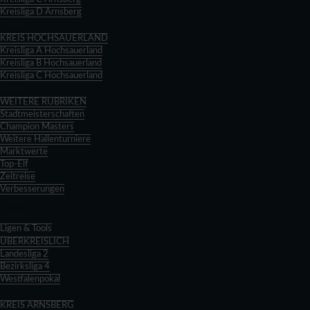
Kreisliga D Arnsberg
Zurück
KREIS HOCHSAUERLAND
Kreisliga A Hochsauerland
Kreisliga B Hochsauerland
Kreisliga C Hochsauerland
Zurück
WEITERE RUBRIKEN
Stadtmeisterschaften
Champion Masters
Weitere Hallenturniere
Marktwerte
Top-Elf
Zeitreise
Verbesserungen
Zurück
Zurück
Ligen & Tools
ÜBERKREISLICH
Landesliga 2
Bezirksliga 4
Westfalenpokal
Zurück
KREIS ARNSBERG