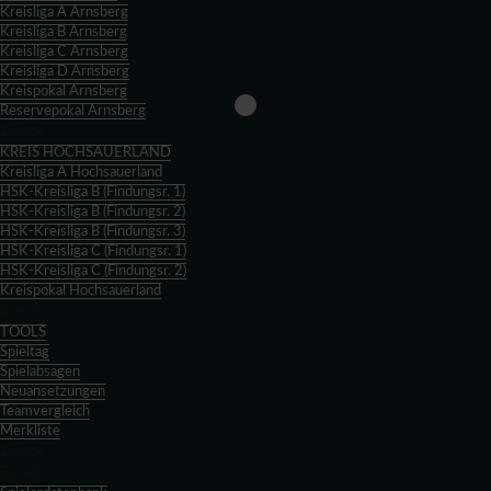
Kreisliga A Arnsberg
Kreisliga B Arnsberg
Kreisliga C Arnsberg
Kreisliga D Arnsberg
Kreispokal Arnsberg
Reservepokal Arnsberg
Zurück
KREIS HOCHSAUERLAND
Kreisliga A Hochsauerland
HSK-Kreisliga B (Findungsr. 1)
HSK-Kreisliga B (Findungsr. 2)
HSK-Kreisliga B (Findungsr. 3)
HSK-Kreisliga C (Findungsr. 1)
HSK-Kreisliga C (Findungsr. 2)
Kreispokal Hochsauerland
Zurück
TOOLS
Spieltag
Spielabsagen
Neuansetzungen
Teamvergleich
Merkliste
Zurück
Zurück