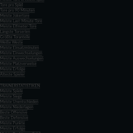
Tore pro Spiel
Tore pro 90 Minuten
Meiste Jokertore
Meiste Last-Minute-Tore
Meiste Elfmeter-Tore
Längste Torserien
Größte Toranteile
Weiße Weste
Meiste Einsatzminuten
Meiste Einwechselungen
Meiste Auswechselungen
Meiste Platzverweise
Meiste Erfolge
Älteste Spieler
Zurück
TRAINERSTATISTIKEN
Meiste Spiele
Meiste Siege
Meiste Unentschieden
Meiste Niederlagen
Beste Offensive
Beste Defensive
Meiste Punkte
Meiste Erfolge