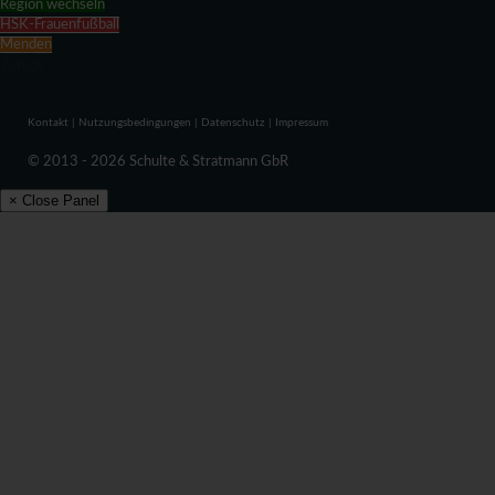
Region wechseln
HSK-Frauenfußball
Menden
Zurück
Kontakt
|
Nutzungsbedingungen
|
Datenschutz
|
Impressum
© 2013 - 2026 Schulte & Stratmann GbR
× Close Panel