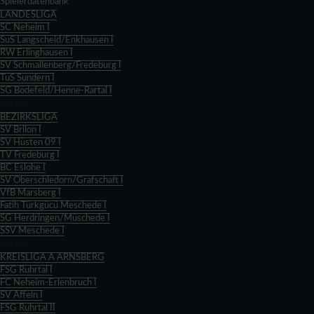
Spielerdatenbank
LANDESLIGA
SC Neheim I
SuS Langscheid/Enkhausen I
RW Erlinghausen I
SV Schmallenberg/Fredeburg I
TuS Sundern I
SG Bödefeld/Henne-Rartal I
Zurück
BEZIRKSLIGA
SV Brilon I
SV Hüsten 09 I
TV Fredeburg I
BC Eslohe I
SV Oberschledorn/Grafschaft I
VfB Marsberg I
Fatih Türkgücü Meschede I
SG Herdringen/Müschede I
SSV Meschede I
Zurück
KREISLIGA A ARNSBERG
FSG Ruhrtal I
FC Neheim-Erlenbruch I
SV Affeln I
FSG Ruhrtal II