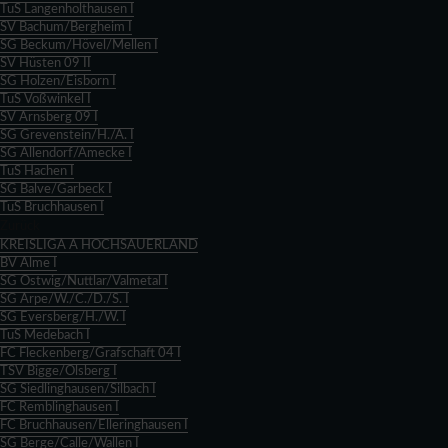
TuS Langenholthausen I
SV Bachum/Bergheim I
SG Beckum/Hövel/Mellen I
SV Hüsten 09 II
SG Holzen/Eisborn I
TuS Voßwinkel I
SV Arnsberg 09 I
SG Grevenstein/H./A. I
SG Allendorf/Amecke I
TuS Hachen I
SG Balve/Garbeck I
TuS Bruchhausen I
Zurück
KREISLIGA A HOCHSAUERLAND
BV Alme I
SG Ostwig/Nuttlar/Valmetal I
SG Arpe/W./C./D./S. I
SG Eversberg/H./W. I
TuS Medebach I
FC Fleckenberg/Grafschaft 04 I
TSV Bigge/Olsberg I
SG Siedlinghausen/Silbach I
FC Remblinghausen I
FC Bruchhausen/Elleringhausen I
SG Berge/Calle/Wallen I