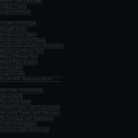
Meiste Punkte pro Spiel
Jüngste Trainer
Längste Amtszeit
Zurück
TEAMSTATISTIKEN
Aktuelle Serien
Erfolgreichste Teams
Anzahl eingesetzte Spieler
Anzahl unterschiedliche Torschützen
Meiste Last-Minute-Tore
Meiste Elfmeter-Tore
Meiste Platzverweise
Kadergrößen
Jüngste Kader
Anzahl HSK-Teams pro Saison
Zurück
WEITERE STATISTIKEN
Jahrestabelle
Torreichste Spiele
Geholte Punkte nach Rückständen
Verspielte Punkte nach Führungen
Torverteilung nach Spielphasen
Größte Aufholjagden
Zuschauerzahlen Bezirksliga
Zurück