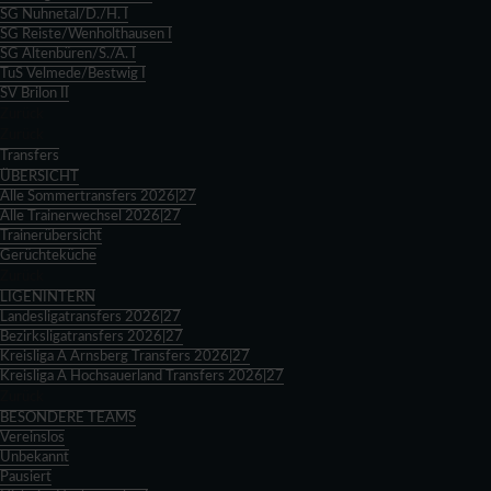
SG Nuhnetal/D./H. I
SG Reiste/Wenholthausen I
SG Altenbüren/S./A. I
TuS Velmede/Bestwig I
SV Brilon II
Zurück
Zurück
Transfers
ÜBERSICHT
Alle Sommertransfers 2026|27
Alle Trainerwechsel 2026|27
Trainerübersicht
Gerüchteküche
Zurück
LIGENINTERN
Landesligatransfers 2026|27
Bezirksligatransfers 2026|27
Kreisliga A Arnsberg Transfers 2026|27
Kreisliga A Hochsauerland Transfers 2026|27
Zurück
BESONDERE TEAMS
Vereinslos
Unbekannt
Pausiert