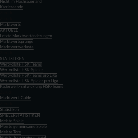
Nicht im Hochsauerland
Karriereende
Zurück
Zurück
Marktwerte
AKTUELL
Letzte Marktwertänderungen
Marktwertsprünge
Marktwertverluste
Zurück
STATISTIKEN
Wertvollste HSK-Teams
Wertvollste HSK-Spieler
Wertvollste HSK-Teams pro Liga
Wertvollste HSK-Spieler pro Liga
Kaderwert-Entwicklung HSK-Teams
Zurück
Marktwert-Guide
Zurück
Statistiken
SPIELERSTATISTIKEN
Meiste Spiele
Meiste gemeinsame Spiele
Meiste Tore
Meiste Tore in einem Spiel