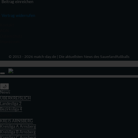
Beitrag einreichen
Vertrag widerrufen
Kontakt
AGN
Datenschutz
Impressum
© 2013 - 2026 match-day.de | Die aktuellsten News des Sauerlandfußballs
🌙
News
ÜBERKREISLICH
Landesliga 2
Bezirksliga 4
Zurück
KREIS ARNSBERG
Kreisliga A Arnsberg
Kreisliga B Arnsberg
Kreisliga C Arnsberg