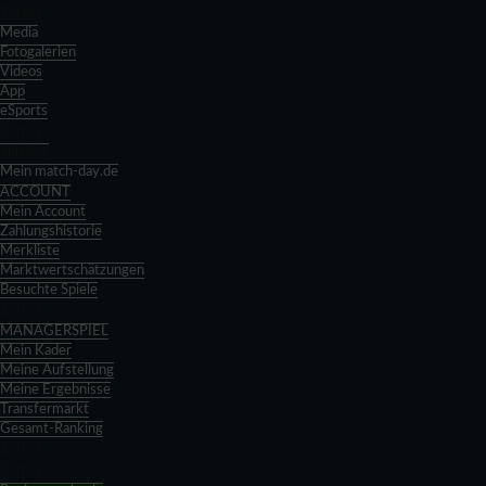
Zurück
Media
Fotogalerien
Videos
App
eSports
Zurück
Spieltag
Mein match-day.de
ACCOUNT
Mein Account
Zahlungshistorie
Merkliste
Marktwertschätzungen
Besuchte Spiele
Zurück
MANAGERSPIEL
Mein Kader
Meine Aufstellung
Meine Ergebnisse
Transfermarkt
Gesamt-Ranking
Zurück
Zurück