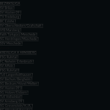
BEZIRKSLIGA
SV Brilon I
SV Hüsten 09 I
TV Fredeburg I
BC Eslohe I
SV Oberschledorn/Grafschaft I
VfB Marsberg I
Fatih Türkgücü Meschede I
SG Herdringen/Müschede I
SSV Meschede I
Zurück
KREISLIGA A ARNSBERG
FSG Ruhrtal I
FC Neheim-Erlenbruch I
SV Affeln I
FSG Ruhrtal II
TuS Langenholthausen I
SV Bachum/Bergheim I
SG Beckum/Hövel/Mellen I
SV Hüsten 09 II
SG Holzen/Eisborn I
TuS Voßwinkel I
SV Arnsberg 09 I
SG Grevenstein/H./A. I