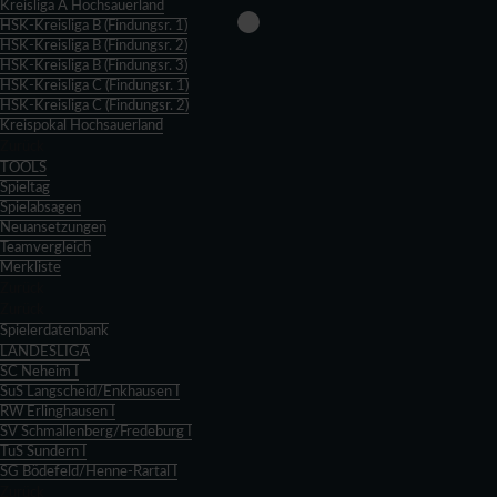
Kreisliga A Hochsauerland
HSK-Kreisliga B (Findungsr. 1)
HSK-Kreisliga B (Findungsr. 2)
HSK-Kreisliga B (Findungsr. 3)
HSK-Kreisliga C (Findungsr. 1)
HSK-Kreisliga C (Findungsr. 2)
Kreispokal Hochsauerland
Zurück
TOOLS
Spieltag
Spielabsagen
Neuansetzungen
Teamvergleich
Merkliste
Zurück
Zurück
Spielerdatenbank
LANDESLIGA
SC Neheim I
SuS Langscheid/Enkhausen I
RW Erlinghausen I
SV Schmallenberg/Fredeburg I
TuS Sundern I
SG Bödefeld/Henne-Rartal I
Zurück