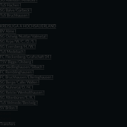
SG Allendorf/Amecke I
TuS Hachen I
SG Balve/Garbeck I
TuS Bruchhausen I
Zurück
KREISLIGA A HOCHSAUERLAND
BV Alme I
SG Ostwig/Nuttlar/Valmetal I
SG Arpe/W./C./D./S. I
SG Eversberg/H./W. I
TuS Medebach I
FC Fleckenberg/Grafschaft 04 I
TSV Bigge/Olsberg I
SG Siedlinghausen/Silbach I
FC Remblinghausen I
FC Bruchhausen/Elleringhausen I
SG Berge/Calle/Wallen I
SG Nuhnetal/D./H. I
SG Reiste/Wenholthausen I
SG Altenbüren/S./A. I
TuS Velmede/Bestwig I
SV Brilon II
Zurück
Zurück
Transfers