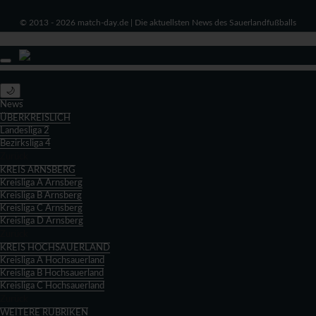
© 2013 - 2026 match-day.de | Die aktuellsten News des Sauerlandfußballs
🌙
News
ÜBERKREISLICH
Landesliga 2
Bezirksliga 4
Zurück
KREIS ARNSBERG
Kreisliga A Arnsberg
Kreisliga B Arnsberg
Kreisliga C Arnsberg
Kreisliga D Arnsberg
Zurück
KREIS HOCHSAUERLAND
Kreisliga A Hochsauerland
Kreisliga B Hochsauerland
Kreisliga C Hochsauerland
Zurück
WEITERE RUBRIKEN