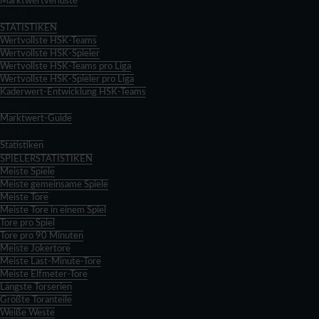
Marktwertverluste
Zurück
STATISTIKEN
Wertvollste HSK-Teams
Wertvollste HSK-Spieler
Wertvollste HSK-Teams pro Liga
Wertvollste HSK-Spieler pro Liga
Kaderwert-Entwicklung HSK-Teams
Zurück
Marktwert-Guide
Zurück
Statistiken
SPIELERSTATISTIKEN
Meiste Spiele
Meiste gemeinsame Spiele
Meiste Tore
Meiste Tore in einem Spiel
Tore pro Spiel
Tore pro 90 Minuten
Meiste Jokertore
Meiste Last-Minute-Tore
Meiste Elfmeter-Tore
Längste Torserien
Größte Toranteile
Weiße Weste