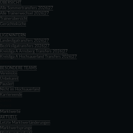
ÜBERSICHT
Alle Sommertransfers 2026|27
Alle Trainerwechsel 2026|27
Trainerübersicht
Gerüchteküche
Zurück
LIGENINTERN
Landesligatransfers 2026|27
Bezirksligatransfers 2026|27
Kreisliga A Arnsberg Transfers 2026|27
Kreisliga A Hochsauerland Transfers 2026|27
Zurück
BESONDERE TEAMS
Vereinslos
Unbekannt
Pausiert
Nicht im Hochsauerland
Karriereende
Zurück
Zurück
Marktwerte
AKTUELL
Letzte Marktwertänderungen
Marktwertsprünge