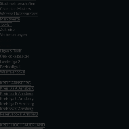
Stadtmeisterschaften
Champion Masters
Weitere Hallenturniere
Marktwerte
Top-Elf
Zeitreise
Verbesserungen
Zurück
Zurück
Ligen & Tools
ÜBERKREISLICH
Landesliga 2
Bezirksliga 4
Westfalenpokal
Zurück
KREIS ARNSBERG
Kreisliga A Arnsberg
Kreisliga B Arnsberg
Kreisliga C Arnsberg
Kreisliga D Arnsberg
Kreispokal Arnsberg
Reservepokal Arnsberg
Zurück
KREIS HOCHSAUERLAND