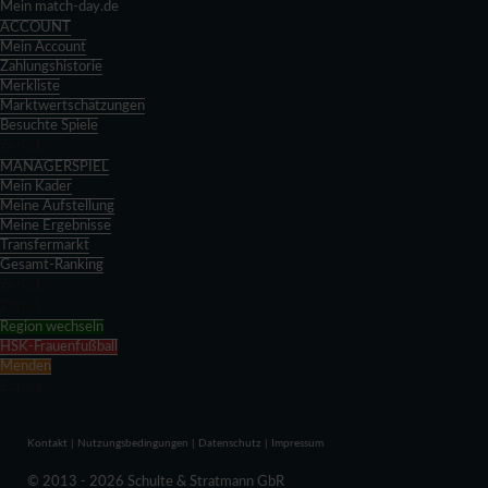
Mein match-day.de
ACCOUNT
Mein Account
Zahlungshistorie
Merkliste
Marktwertschätzungen
Besuchte Spiele
Zurück
MANAGERSPIEL
Mein Kader
Meine Aufstellung
Meine Ergebnisse
Transfermarkt
Gesamt-Ranking
Zurück
Zurück
Region wechseln
HSK-Frauenfußball
Menden
Zurück
Kontakt
|
Nutzungsbedingungen
|
Datenschutz
|
Impressum
© 2013 - 2026 Schulte & Stratmann GbR