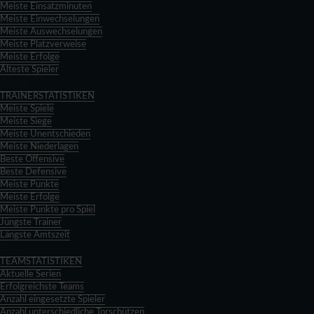
Meiste Einsatzminuten
Meiste Einwechselungen
Meiste Auswechselungen
Meiste Platzverweise
Meiste Erfolge
Älteste Spieler
Zurück
TRAINERSTATISTIKEN
Meiste Spiele
Meiste Siege
Meiste Unentschieden
Meiste Niederlagen
Beste Offensive
Beste Defensive
Meiste Punkte
Meiste Erfolge
Meiste Punkte pro Spiel
Jüngste Trainer
Längste Amtszeit
Zurück
TEAMSTATISTIKEN
Aktuelle Serien
Erfolgreichste Teams
Anzahl eingesetzte Spieler
Anzahl unterschiedliche Torschützen