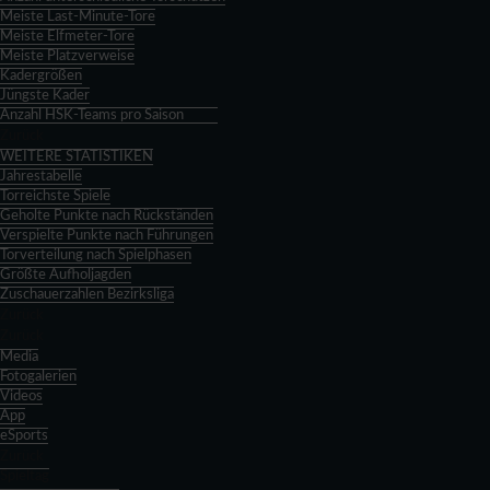
Meiste Last-Minute-Tore
Meiste Elfmeter-Tore
Meiste Platzverweise
Kadergrößen
Jüngste Kader
Anzahl HSK-Teams pro Saison
Zurück
WEITERE STATISTIKEN
Jahrestabelle
Torreichste Spiele
Geholte Punkte nach Rückständen
Verspielte Punkte nach Führungen
Torverteilung nach Spielphasen
Größte Aufholjagden
Zuschauerzahlen Bezirksliga
Zurück
Zurück
Media
Fotogalerien
Videos
App
eSports
Zurück
Spieltag