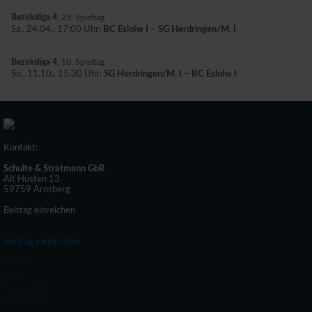
Bezirksliga 4
, 25. Spieltag
Sa., 24.04., 17:00 Uhr:
BC Eslohe I
–
SG Herdringen/M. I
Bezirksliga 4
, 10. Spieltag
So., 11.10., 15:30 Uhr:
SG Herdringen/M. I
–
BC Eslohe I
Kontakt:
Schulte & Stratmann GbR
Alt Hüsten 13
59759 Arnsberg
Beitrag einreichen
Vertrag widerrufen
Kontakt
AGN
Datenschutz
Impressum