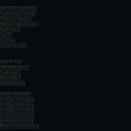
Zurück
WEITERE RUBRIKEN
Stadtmeisterschaften
Champion Masters
Weitere Hallenturniere
Marktwerte
Top-Elf
Zeitreise
Verbesserungen
Zurück
Zurück
Ligen & Tools
ÜBERKREISLICH
Landesliga 2
Bezirksliga 4
Westfalenpokal
Zurück
KREIS ARNSBERG
Kreisliga A Arnsberg
Kreisliga B Arnsberg
Kreisliga C Arnsberg
Kreisliga D Arnsberg
Kreispokal Arnsberg
Reservepokal Arnsberg