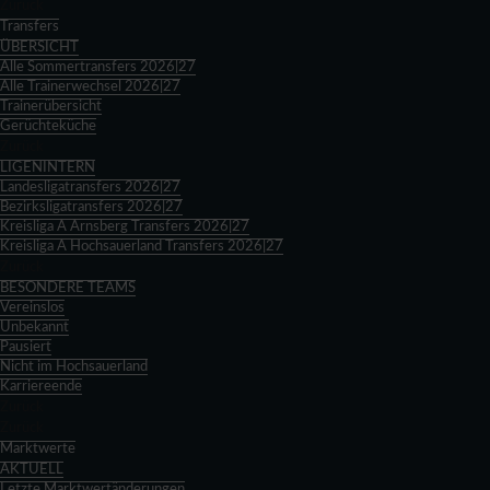
Zurück
Transfers
ÜBERSICHT
Alle Sommertransfers 2026|27
Alle Trainerwechsel 2026|27
Trainerübersicht
Gerüchteküche
Zurück
LIGENINTERN
Landesligatransfers 2026|27
Bezirksligatransfers 2026|27
Kreisliga A Arnsberg Transfers 2026|27
Kreisliga A Hochsauerland Transfers 2026|27
Zurück
BESONDERE TEAMS
Vereinslos
Unbekannt
Pausiert
Nicht im Hochsauerland
Karriereende
Zurück
Zurück
Marktwerte
AKTUELL
Letzte Marktwertänderungen