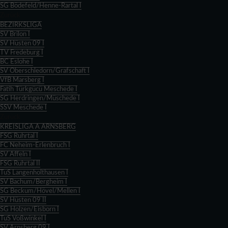
SG Bödefeld/Henne-Rartal I
Zurück
BEZIRKSLIGA
SV Brilon I
SV Hüsten 09 I
TV Fredeburg I
BC Eslohe I
SV Oberschledorn/Grafschaft I
VfB Marsberg I
Fatih Türkgücü Meschede I
SG Herdringen/Müschede I
SSV Meschede I
Zurück
KREISLIGA A ARNSBERG
FSG Ruhrtal I
FC Neheim-Erlenbruch I
SV Affeln I
FSG Ruhrtal II
TuS Langenholthausen I
SV Bachum/Bergheim I
SG Beckum/Hövel/Mellen I
SV Hüsten 09 II
SG Holzen/Eisborn I
TuS Voßwinkel I
SV Arnsberg 09 I