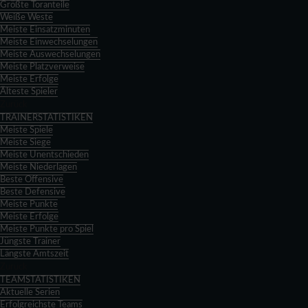
Größte Toranteile
Weiße Weste
Meiste Einsatzminuten
Meiste Einwechselungen
Meiste Auswechselungen
Meiste Platzverweise
Meiste Erfolge
Älteste Spieler
Zurück
TRAINERSTATISTIKEN
Meiste Spiele
Meiste Siege
Meiste Unentschieden
Meiste Niederlagen
Beste Offensive
Beste Defensive
Meiste Punkte
Meiste Erfolge
Meiste Punkte pro Spiel
Jüngste Trainer
Längste Amtszeit
Zurück
TEAMSTATISTIKEN
Aktuelle Serien
Erfolgreichste Teams