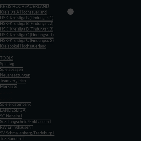
Zurück
KREIS HOCHSAUERLAND
Kreisliga A Hochsauerland
HSK-Kreisliga B (Findungsr. 1)
HSK-Kreisliga B (Findungsr. 2)
HSK-Kreisliga B (Findungsr. 3)
HSK-Kreisliga C (Findungsr. 1)
HSK-Kreisliga C (Findungsr. 2)
Kreispokal Hochsauerland
Zurück
TOOLS
Spieltag
Spielabsagen
Neuansetzungen
Teamvergleich
Merkliste
Zurück
Zurück
Spielerdatenbank
LANDESLIGA
SC Neheim I
SuS Langscheid/Enkhausen I
RW Erlinghausen I
SV Schmallenberg/Fredeburg I
TuS Sundern I