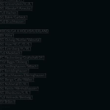
SG Grevenstein/H./A. I
SG Allendorf/Amecke I
TuS Hachen I
SG Balve/Garbeck I
TuS Bruchhausen I
Zurück
KREISLIGA A HOCHSAUERLAND
BV Alme I
SG Ostwig/Nuttlar/Valmetal I
SG Arpe/W./C./D./S. I
SG Eversberg/H./W. I
TuS Medebach I
FC Fleckenberg/Grafschaft 04 I
TSV Bigge/Olsberg I
SG Siedlinghausen/Silbach I
FC Remblinghausen I
FC Bruchhausen/Elleringhausen I
SG Berge/Calle/Wallen I
SG Nuhnetal/D./H. I
SG Reiste/Wenholthausen I
SG Altenbüren/S./A. I
TuS Velmede/Bestwig I
SV Brilon II
Zurück