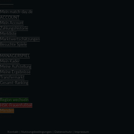
Zurück
Spieltag
Mein match-day.de
ACCOUNT
Mein Account
Zahlungshistorie
Merkliste
Marktwertschätzungen
Besuchte Spiele
Zurück
MANAGERSPIEL
Mein Kader
Meine Aufstellung
Meine Ergebnisse
Transfermarkt
Gesamt-Ranking
Zurück
Zurück
Region wechseln
HSK-Frauenfußball
Menden
Zurück
Kontakt
|
Nutzungsbedingungen
|
Datenschutz
|
Impressum