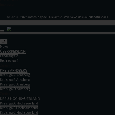
Datenschutz
Impressum
© 2013 - 2026 match-day.de | Die aktuellsten News des Sauerlandfußballs
🌙
News
ÜBERKREISLICH
Landesliga 2
Bezirksliga 4
Zurück
KREIS ARNSBERG
Kreisliga A Arnsberg
Kreisliga B Arnsberg
Kreisliga C Arnsberg
Kreisliga D Arnsberg
Zurück
KREIS HOCHSAUERLAND
Kreisliga A Hochsauerland
Kreisliga B Hochsauerland
Kreisliga C Hochsauerland