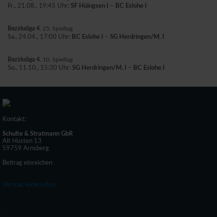
Fr., 21.08., 19:45 Uhr:
SF Hüingsen I
–
BC Eslohe I
Bezirksliga 4
, 25. Spieltag
Sa., 24.04., 17:00 Uhr:
BC Eslohe I
–
SG Herdringen/M. I
Bezirksliga 4
, 10. Spieltag
So., 11.10., 15:30 Uhr:
SG Herdringen/M. I
–
BC Eslohe I
Kontakt:
Schulte & Stratmann GbR
Alt Hüsten 13
59759 Arnsberg
Beitrag einreichen
Vertrag widerrufen
Kontakt
AGN