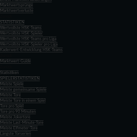
Marktwertsprünge
Marktwertverluste
Zurück
STATISTIKEN
Wertvollste HSK-Teams
Wertvollste HSK-Spieler
Wertvollste HSK-Teams pro Liga
Wertvollste HSK-Spieler pro Liga
Kaderwert-Entwicklung HSK-Teams
Zurück
Marktwert-Guide
Zurück
Statistiken
SPIELERSTATISTIKEN
Meiste Spiele
Meiste gemeinsame Spiele
Meiste Tore
Meiste Tore in einem Spiel
Tore pro Spiel
Tore pro 90 Minuten
Meiste Jokertore
Meiste Last-Minute-Tore
Meiste Elfmeter-Tore
Längste Torserien