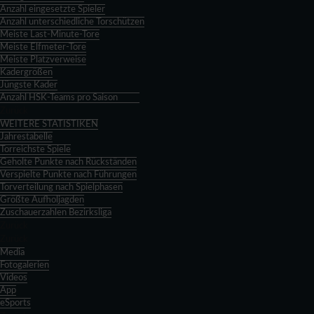
Anzahl eingesetzte Spieler
Anzahl unterschiedliche Torschützen
Meiste Last-Minute-Tore
Meiste Elfmeter-Tore
Meiste Platzverweise
Kadergrößen
Jüngste Kader
Anzahl HSK-Teams pro Saison
Zurück
WEITERE STATISTIKEN
Jahrestabelle
Torreichste Spiele
Geholte Punkte nach Rückständen
Verspielte Punkte nach Führungen
Torverteilung nach Spielphasen
Größte Aufholjagden
Zuschauerzahlen Bezirksliga
Zurück
Zurück
Media
Fotogalerien
Videos
App
eSports