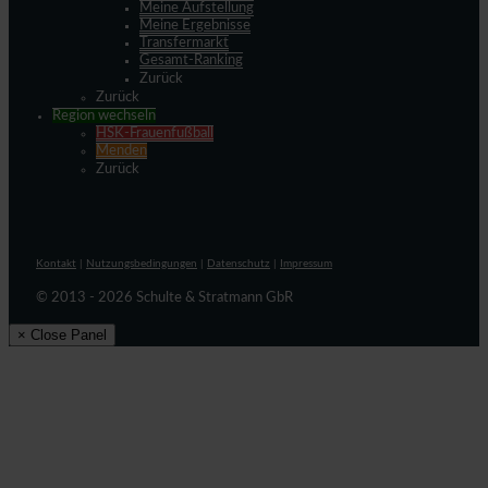
Meine Aufstellung
Meine Ergebnisse
Transfermarkt
Gesamt-Ranking
Zurück
Zurück
Region wechseln
HSK-Frauenfußball
Menden
Zurück
Kontakt
|
Nutzungsbedingungen
|
Datenschutz
|
Impressum
© 2013 - 2026 Schulte & Stratmann GbR
× Close Panel