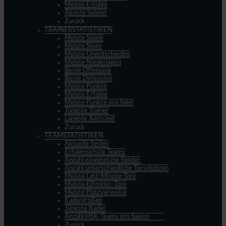
Meiste Erfolge
Älteste Spieler
Zurück
TRAINERSTATISTIKEN
Meiste Spiele
Meiste Siege
Meiste Unentschieden
Meiste Niederlagen
Beste Offensive
Beste Defensive
Meiste Punkte
Meiste Erfolge
Meiste Punkte pro Spiel
Jüngste Trainer
Längste Amtszeit
Zurück
TEAMSTATISTIKEN
Aktuelle Serien
Erfolgreichste Teams
Anzahl eingesetzte Spieler
Anzahl unterschiedliche Torschützen
Meiste Last-Minute-Tore
Meiste Elfmeter-Tore
Meiste Platzverweise
Kadergrößen
Jüngste Kader
Anzahl HSK-Teams pro Saison
Zurück