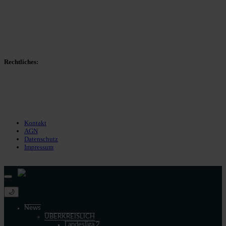
Transfers
Marktwerte
Statistiken
Gerüchte
Managerspiel
Rechtliches:
Kontakt
Nutzungsbedingungen
Datenschutz
Impressum
Kontakt
AGN
Datenschutz
Impressum
© 2013 - 2026 match-day.de | Die aktuellsten News des Sauerlandfußballs
🌙
News
ÜBERKREISLICH
Landesliga 2