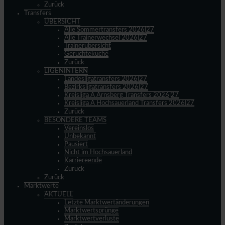
Zurück
Transfers
ÜBERSICHT
Alle Sommertransfers 2026|27
Alle Trainerwechsel 2026|27
Trainerübersicht
Gerüchteküche
Zurück
LIGENINTERN
Landesligatransfers 2026|27
Bezirksligatransfers 2026|27
Kreisliga A Arnsberg Transfers 2026|27
Kreisliga A Hochsauerland Transfers 2026|27
Zurück
BESONDERE TEAMS
Vereinslos
Unbekannt
Pausiert
Nicht im Hochsauerland
Karriereende
Zurück
Zurück
Marktwerte
AKTUELL
Letzte Marktwertänderungen
Marktwertsprünge
Marktwertverluste