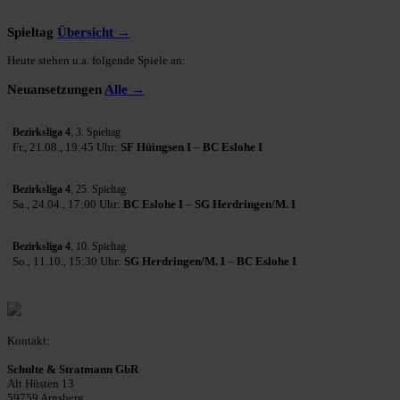
Spieltag
Übersicht →
Heute stehen u.a. folgende Spiele an:
Neuansetzungen
Alle →
Bezirksliga 4
, 3. Spieltag
Fr., 21.08., 19:45 Uhr:
SF Hüingsen I
–
BC Eslohe I
Bezirksliga 4
, 25. Spieltag
Sa., 24.04., 17:00 Uhr:
BC Eslohe I
–
SG Herdringen/M. I
Bezirksliga 4
, 10. Spieltag
So., 11.10., 15:30 Uhr:
SG Herdringen/M. I
–
BC Eslohe I
Kontakt:
Schulte & Stratmann GbR
Alt Hüsten 13
59759 Arnsberg