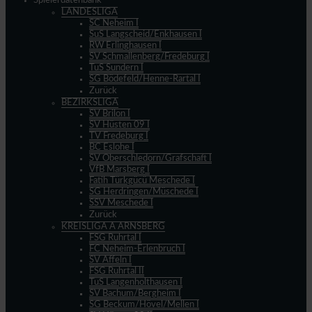
Spielerdatenbank
LANDESLIGA
SC Neheim I
SuS Langscheid/Enkhausen I
RW Erlinghausen I
SV Schmallenberg/Fredeburg I
TuS Sundern I
SG Bödefeld/Henne-Rartal I
Zurück
BEZIRKSLIGA
SV Brilon I
SV Hüsten 09 I
TV Fredeburg I
BC Eslohe I
SV Oberschledorn/Grafschaft I
VfB Marsberg I
Fatih Türkgücü Meschede I
SG Herdringen/Müschede I
SSV Meschede I
Zurück
KREISLIGA A ARNSBERG
FSG Ruhrtal I
FC Neheim-Erlenbruch I
SV Affeln I
FSG Ruhrtal II
TuS Langenholthausen I
SV Bachum/Bergheim I
SG Beckum/Hövel/Mellen I