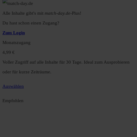
Alle Inhalte gibt's mit
match-day.de
-Plus!
Du hast schon einen Zugang?
Zum Login
Monatszugang
4,99 €
Voller Zugriff auf alle Inhalte für 30 Tage. Ideal zum Ausprobieren
oder für kurze Zeiträume.
Auswählen
Empfohlen
Jahreszugang
49,99 €
12 Monate unbegrenzter Zugriff auf alle Inhalte. Spare über 15 %