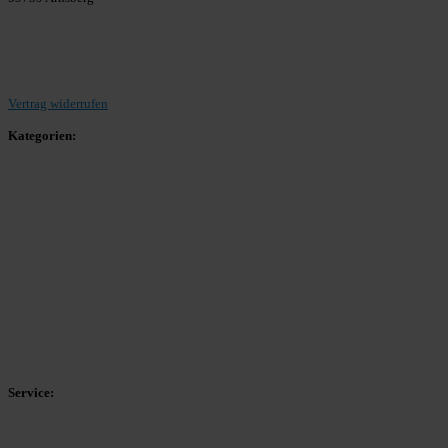
Beitrag einreichen
Vertrag widerrufen
Kategorien:
Allgemein
Landesliga 2
Bezirksliga 4
Kreisliga A Arnsberg
Kreisliga A Hochsauerland
Kreisliga B Arnsberg
Kreisliga B Hochsauerland
Kreisliga C Arnsberg
HSK-Kreisliga C West
HSK-Kreisliga C Ost
Kreisliga D Arnsberg
Service:
Spieltag
Spielerdatenbank