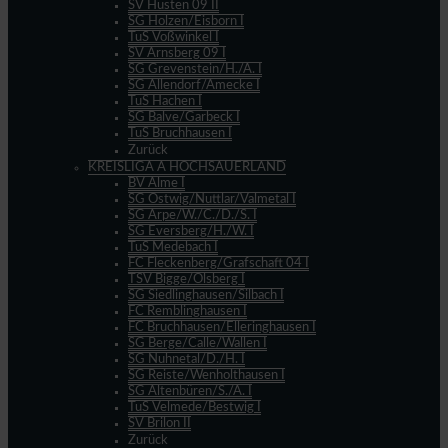
SV Hüsten 09 II
SG Holzen/Eisborn I
TuS Voßwinkel I
SV Arnsberg 09 I
SG Grevenstein/H./A. I
SG Allendorf/Amecke I
TuS Hachen I
SG Balve/Garbeck I
TuS Bruchhausen I
Zurück
KREISLIGA A HOCHSAUERLAND
BV Alme I
SG Ostwig/Nuttlar/Valmetal I
SG Arpe/W./C./D./S. I
SG Eversberg/H./W. I
TuS Medebach I
FC Fleckenberg/Grafschaft 04 I
TSV Bigge/Olsberg I
SG Siedlinghausen/Silbach I
FC Remblinghausen I
FC Bruchhausen/Elleringhausen I
SG Berge/Calle/Wallen I
SG Nuhnetal/D./H. I
SG Reiste/Wenholthausen I
SG Altenbüren/S./A. I
TuS Velmede/Bestwig I
SV Brilon II
Zurück