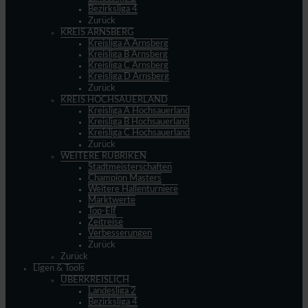
Bezirksliga 4
Zurück
KREIS ARNSBERG
Kreisliga A Arnsberg
Kreisliga B Arnsberg
Kreisliga C Arnsberg
Kreisliga D Arnsberg
Zurück
KREIS HOCHSAUERLAND
Kreisliga A Hochsauerland
Kreisliga B Hochsauerland
Kreisliga C Hochsauerland
Zurück
WEITERE RUBRIKEN
Stadtmeisterschaften
Champion Masters
Weitere Hallenturniere
Marktwerte
Top-Elf
Zeitreise
Verbesserungen
Zurück
Zurück
Ligen & Tools
ÜBERKREISLICH
Landesliga 2
Bezirksliga 4