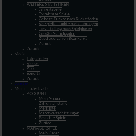
WEITERE STATISTIKEN
Jahrestabelle
Torreichste Spiele
Geholte Punkte nach Rückständen
Verspielte Punkte nach Führungen
Torverteilung nach Spielphasen
Größte Aufholjagden
Zuschauerzahlen Bezirksliga
Zurück
Zurück
Media
Fotogalerien
Videos
App
eSports
Zurück
Spieltag
Mein match-day.de
ACCOUNT
Mein Account
Zahlungshistorie
Merkliste
Marktwertschätzungen
Besuchte Spiele
Zurück
MANAGERSPIEL
Mein Kader