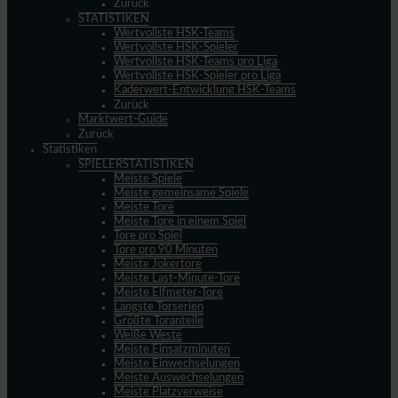
Zurück
STATISTIKEN
Wertvollste HSK-Teams
Wertvollste HSK-Spieler
Wertvollste HSK-Teams pro Liga
Wertvollste HSK-Spieler pro Liga
Kaderwert-Entwicklung HSK-Teams
Zurück
Marktwert-Guide
Zurück
Statistiken
SPIELERSTATISTIKEN
Meiste Spiele
Meiste gemeinsame Spiele
Meiste Tore
Meiste Tore in einem Spiel
Tore pro Spiel
Tore pro 90 Minuten
Meiste Jokertore
Meiste Last-Minute-Tore
Meiste Elfmeter-Tore
Längste Torserien
Größte Toranteile
Weiße Weste
Meiste Einsatzminuten
Meiste Einwechselungen
Meiste Auswechselungen
Meiste Platzverweise