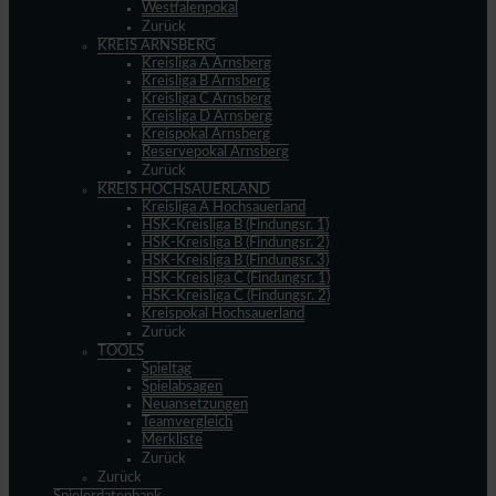
Westfalenpokal
Zurück
KREIS ARNSBERG
Kreisliga A Arnsberg
Kreisliga B Arnsberg
Kreisliga C Arnsberg
Kreisliga D Arnsberg
Kreispokal Arnsberg
Reservepokal Arnsberg
Zurück
KREIS HOCHSAUERLAND
Kreisliga A Hochsauerland
HSK-Kreisliga B (Findungsr. 1)
HSK-Kreisliga B (Findungsr. 2)
HSK-Kreisliga B (Findungsr. 3)
HSK-Kreisliga C (Findungsr. 1)
HSK-Kreisliga C (Findungsr. 2)
Kreispokal Hochsauerland
Zurück
TOOLS
Spieltag
Spielabsagen
Neuansetzungen
Teamvergleich
Merkliste
Zurück
Zurück