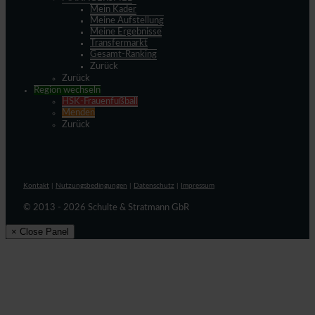
Mein Kader
Meine Aufstellung
Meine Ergebnisse
Transfermarkt
Gesamt-Ranking
Zurück
Zurück
Region wechseln
HSK-Frauenfußball
Menden
Zurück
Kontakt
|
Nutzungsbedingungen
|
Datenschutz
|
Impressum
© 2013 - 2026 Schulte & Stratmann GbR
× Close Panel