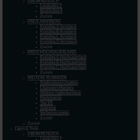
ÜBERKREISLICH
Landesliga 2
Bezirksliga 4
Zurück
KREIS ARNSBERG
Kreisliga A Arnsberg
Kreisliga B Arnsberg
Kreisliga C Arnsberg
Kreisliga D Arnsberg
Zurück
KREIS HOCHSAUERLAND
Kreisliga A Hochsauerland
Kreisliga B Hochsauerland
Kreisliga C Hochsauerland
Zurück
WEITERE RUBRIKEN
Stadtmeisterschaften
Champion Masters
Weitere Hallenturniere
Marktwerte
Top-Elf
Zeitreise
Verbesserungen
Zurück
Zurück
Ligen & Tools
ÜBERKREISLICH
Landesliga 2