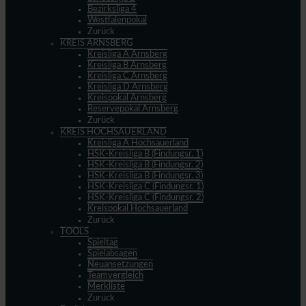
Bezirksliga 4
Westfalenpokal
Zurück
KREIS ARNSBERG
Kreisliga A Arnsberg
Kreisliga B Arnsberg
Kreisliga C Arnsberg
Kreisliga D Arnsberg
Kreispokal Arnsberg
Reservepokal Arnsberg
Zurück
KREIS HOCHSAUERLAND
Kreisliga A Hochsauerland
HSK-Kreisliga B (Findungsr. 1)
HSK-Kreisliga B (Findungsr. 2)
HSK-Kreisliga B (Findungsr. 3)
HSK-Kreisliga C (Findungsr. 1)
HSK-Kreisliga C (Findungsr. 2)
Kreispokal Hochsauerland
Zurück
TOOLS
Spieltag
Spielabsagen
Neuansetzungen
Teamvergleich
Merkliste
Zurück