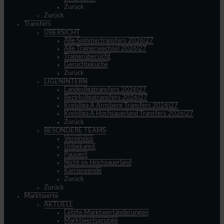
Zurück
Zurück
Transfers
ÜBERSICHT
Alle Sommertransfers 2026|27
Alle Trainerwechsel 2026|27
Trainerübersicht
Gerüchteküche
Zurück
LIGENINTERN
Landesligatransfers 2026|27
Bezirksligatransfers 2026|27
Kreisliga A Arnsberg Transfers 2026|27
Kreisliga A Hochsauerland Transfers 2026|27
Zurück
BESONDERE TEAMS
Vereinslos
Unbekannt
Pausiert
Nicht im Hochsauerland
Karriereende
Zurück
Zurück
Marktwerte
AKTUELL
Letzte Marktwertänderungen
Marktwertsprünge