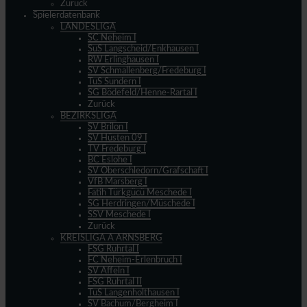
Zurück
Spielerdatenbank
LANDESLIGA
SC Neheim I
SuS Langscheid/Enkhausen I
RW Erlinghausen I
SV Schmallenberg/Fredeburg I
TuS Sundern I
SG Bödefeld/Henne-Rartal I
Zurück
BEZIRKSLIGA
SV Brilon I
SV Hüsten 09 I
TV Fredeburg I
BC Eslohe I
SV Oberschledorn/Grafschaft I
VfB Marsberg I
Fatih Türkgücü Meschede I
SG Herdringen/Müschede I
SSV Meschede I
Zurück
KREISLIGA A ARNSBERG
FSG Ruhrtal I
FC Neheim-Erlenbruch I
SV Affeln I
FSG Ruhrtal II
TuS Langenholthausen I
SV Bachum/Bergheim I