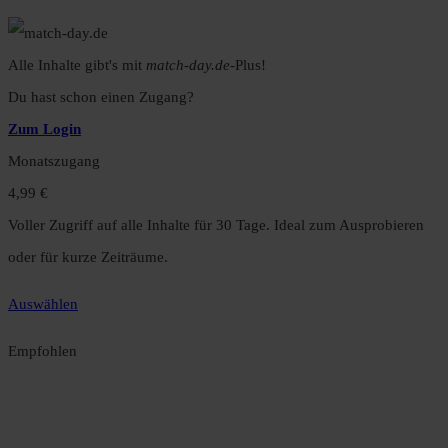
Alle Inhalte gibt's mit
match-day.de
-Plus!
Du hast schon einen Zugang?
Zum Login
Monatszugang
4,99 €
Voller Zugriff auf alle Inhalte für 30 Tage. Ideal zum Ausprobieren
oder für kurze Zeiträume.
Auswählen
Empfohlen
Jahreszugang
49,99 €
12 Monate unbegrenzter Zugriff auf alle Inhalte. Spare über 15 %