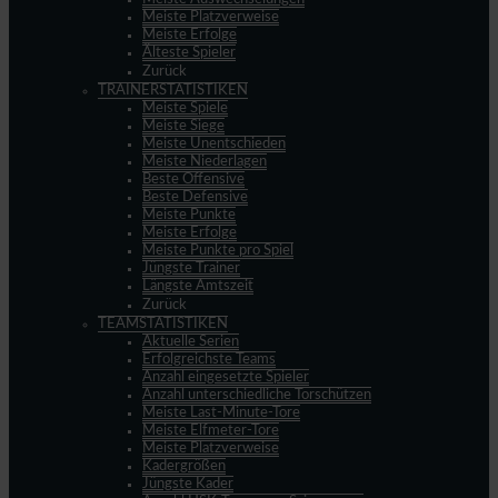
Meiste Platzverweise
Meiste Erfolge
Älteste Spieler
Zurück
TRAINERSTATISTIKEN
Meiste Spiele
Meiste Siege
Meiste Unentschieden
Meiste Niederlagen
Beste Offensive
Beste Defensive
Meiste Punkte
Meiste Erfolge
Meiste Punkte pro Spiel
Jüngste Trainer
Längste Amtszeit
Zurück
TEAMSTATISTIKEN
Aktuelle Serien
Erfolgreichste Teams
Anzahl eingesetzte Spieler
Anzahl unterschiedliche Torschützen
Meiste Last-Minute-Tore
Meiste Elfmeter-Tore
Meiste Platzverweise
Kadergrößen
Jüngste Kader