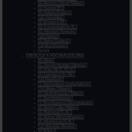
SG Beckum/Hövel/Mellen I
SV Hüsten 09 II
SG Holzen/Eisborn I
TuS Voßwinkel I
SV Arnsberg 09 I
SG Grevenstein/H./A. I
SG Allendorf/Amecke I
TuS Hachen I
SG Balve/Garbeck I
TuS Bruchhausen I
Zurück
KREISLIGA A HOCHSAUERLAND
BV Alme I
SG Ostwig/Nuttlar/Valmetal I
SG Arpe/W./C./D./S. I
SG Eversberg/H./W. I
TuS Medebach I
FC Fleckenberg/Grafschaft 04 I
TSV Bigge/Olsberg I
SG Siedlinghausen/Silbach I
FC Remblinghausen I
FC Bruchhausen/Elleringhausen I
SG Berge/Calle/Wallen I
SG Nuhnetal/D./H. I
SG Reiste/Wenholthausen I
SG Altenbüren/S./A. I
TuS Velmede/Bestwig I
SV Brilon II