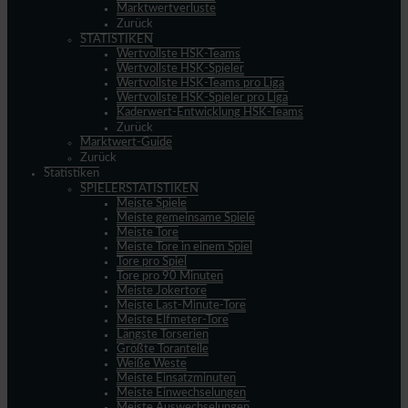
Marktwertverluste
Zurück
STATISTIKEN
Wertvollste HSK-Teams
Wertvollste HSK-Spieler
Wertvollste HSK-Teams pro Liga
Wertvollste HSK-Spieler pro Liga
Kaderwert-Entwicklung HSK-Teams
Zurück
Marktwert-Guide
Zurück
Statistiken
SPIELERSTATISTIKEN
Meiste Spiele
Meiste gemeinsame Spiele
Meiste Tore
Meiste Tore in einem Spiel
Tore pro Spiel
Tore pro 90 Minuten
Meiste Jokertore
Meiste Last-Minute-Tore
Meiste Elfmeter-Tore
Längste Torserien
Größte Toranteile
Weiße Weste
Meiste Einsatzminuten
Meiste Einwechselungen
Meiste Auswechselungen