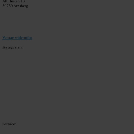
Alt Hüsten 13
59759 Arnsberg
Beitrag einreichen
Vertrag widerrufen
Kategorien:
Allgemein
Landesliga 2
Bezirksliga 4
Kreisliga A Arnsberg
Kreisliga A Hochsauerland
Kreisliga B Arnsberg
Kreisliga B Hochsauerland
Kreisliga C Arnsberg
HSK-Kreisliga C West
HSK-Kreisliga C Ost
Kreisliga D Arnsberg
Service: