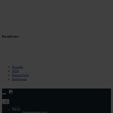
Spieltag
Spielerdatenbank
Transfers
Marktwerte
Statistiken
Gerüchte
Managerspiel
Rechtliches:
Kontakt
Nutzungsbedingungen
Datenschutz
Impressum
Kontakt
AGN
Datenschutz
Impressum
© 2013 - 2026 match-day.de | Die aktuellsten News des Sauerlandfußballs
🌙
News