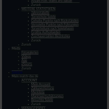
Anzahl HSK-Teams pro Saison
Zurück
WEITERE STATISTIKEN
Jahrestabelle
Torreichste Spiele
Geholte Punkte nach Rückständen
Verspielte Punkte nach Führungen
Torverteilung nach Spielphasen
Größte Aufholjagden
Zuschauerzahlen Bezirksliga
Zurück
Zurück
Media
Fotogalerien
Videos
App
eSports
Zurück
Spieltag
Mein match-day.de
ACCOUNT
Mein Account
Zahlungshistorie
Merkliste
Marktwertschätzungen
Besuchte Spiele
Zurück
MANAGERSPIEL