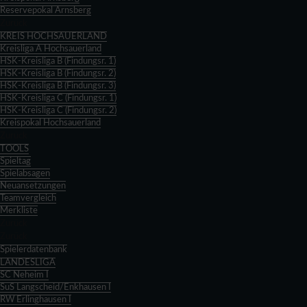
Reservepokal Arnsberg
Zurück
KREIS HOCHSAUERLAND
Kreisliga A Hochsauerland
HSK-Kreisliga B (Findungsr. 1)
HSK-Kreisliga B (Findungsr. 2)
HSK-Kreisliga B (Findungsr. 3)
HSK-Kreisliga C (Findungsr. 1)
HSK-Kreisliga C (Findungsr. 2)
Kreispokal Hochsauerland
Zurück
TOOLS
Spieltag
Spielabsagen
Neuansetzungen
Teamvergleich
Merkliste
Zurück
Zurück
Spielerdatenbank
LANDESLIGA
SC Neheim I
SuS Langscheid/Enkhausen I
RW Erlinghausen I