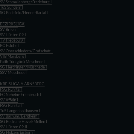
SV Schmallenberg/Fredeburg I
TuS Sundern I
SG Bödefeld/Henne-Rartal I
Zurück
BEZIRKSLIGA
SV Brilon I
SV Hüsten 09 I
TV Fredeburg I
BC Eslohe I
SV Oberschledorn/Grafschaft I
VfB Marsberg I
Fatih Türkgücü Meschede I
SG Herdringen/Müschede I
SSV Meschede I
Zurück
KREISLIGA A ARNSBERG
FSG Ruhrtal I
FC Neheim-Erlenbruch I
SV Affeln I
FSG Ruhrtal II
TuS Langenholthausen I
SV Bachum/Bergheim I
SG Beckum/Hövel/Mellen I
SV Hüsten 09 II
SG Holzen/Eisborn I