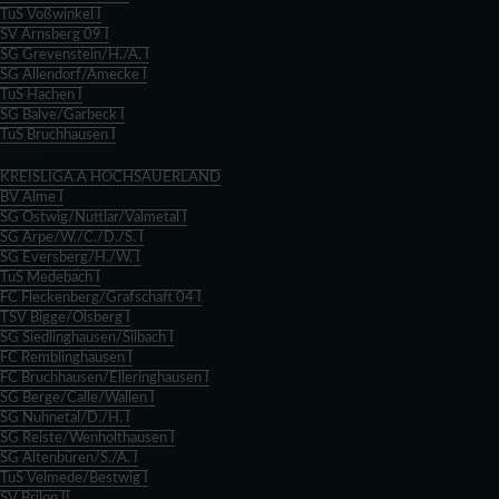
TuS Voßwinkel I
SV Arnsberg 09 I
SG Grevenstein/H./A. I
SG Allendorf/Amecke I
TuS Hachen I
SG Balve/Garbeck I
TuS Bruchhausen I
Zurück
KREISLIGA A HOCHSAUERLAND
BV Alme I
SG Ostwig/Nuttlar/Valmetal I
SG Arpe/W./C./D./S. I
SG Eversberg/H./W. I
TuS Medebach I
FC Fleckenberg/Grafschaft 04 I
TSV Bigge/Olsberg I
SG Siedlinghausen/Silbach I
FC Remblinghausen I
FC Bruchhausen/Elleringhausen I
SG Berge/Calle/Wallen I
SG Nuhnetal/D./H. I
SG Reiste/Wenholthausen I
SG Altenbüren/S./A. I
TuS Velmede/Bestwig I
SV Brilon II