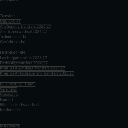
Zurück
Zurück
Transfers
ÜBERSICHT
Alle Sommertransfers 2026|27
Alle Trainerwechsel 2026|27
Trainerübersicht
Gerüchteküche
Zurück
LIGENINTERN
Landesligatransfers 2026|27
Bezirksligatransfers 2026|27
Kreisliga A Arnsberg Transfers 2026|27
Kreisliga A Hochsauerland Transfers 2026|27
Zurück
BESONDERE TEAMS
Vereinslos
Unbekannt
Pausiert
Nicht im Hochsauerland
Karriereende
Zurück
Zurück
Marktwerte