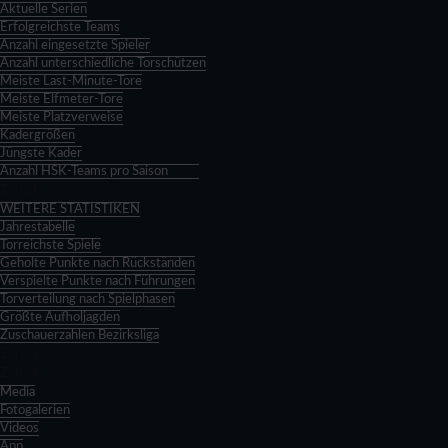
Aktuelle Serien
Erfolgreichste Teams
Anzahl eingesetzte Spieler
Anzahl unterschiedliche Torschützen
Meiste Last-Minute-Tore
Meiste Elfmeter-Tore
Meiste Platzverweise
Kadergrößen
Jüngste Kader
Anzahl HSK-Teams pro Saison
Zurück
WEITERE STATISTIKEN
Jahrestabelle
Torreichste Spiele
Geholte Punkte nach Rückständen
Verspielte Punkte nach Führungen
Torverteilung nach Spielphasen
Größte Aufholjagden
Zuschauerzahlen Bezirksliga
Zurück
Zurück
Media
Fotogalerien
Videos
App