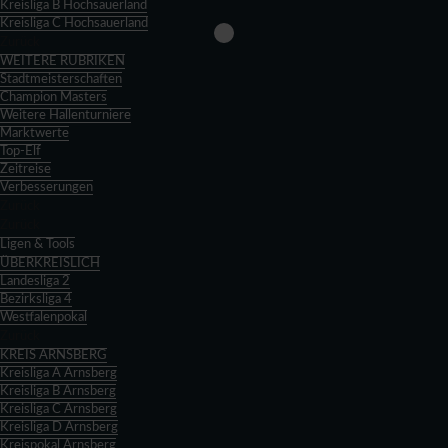
Kreisliga B Hochsauerland
Kreisliga C Hochsauerland
Zurück
WEITERE RUBRIKEN
Stadtmeisterschaften
Champion Masters
Weitere Hallenturniere
Marktwerte
Top-Elf
Zeitreise
Verbesserungen
Zurück
Zurück
Ligen & Tools
ÜBERKREISLICH
Landesliga 2
Bezirksliga 4
Westfalenpokal
Zurück
KREIS ARNSBERG
Kreisliga A Arnsberg
Kreisliga B Arnsberg
Kreisliga C Arnsberg
Kreisliga D Arnsberg
Kreispokal Arnsberg