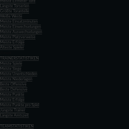
Meiste Elfmeter-Tore
Längste Torserien
Größte Toranteile
Weiße Weste
Meiste Einsatzminuten
Meiste Einwechselungen
Meiste Auswechselungen
Meiste Platzverweise
Meiste Erfolge
Älteste Spieler
Zurück
TRAINERSTATISTIKEN
Meiste Spiele
Meiste Siege
Meiste Unentschieden
Meiste Niederlagen
Beste Offensive
Beste Defensive
Meiste Punkte
Meiste Erfolge
Meiste Punkte pro Spiel
Jüngste Trainer
Längste Amtszeit
Zurück
TEAMSTATISTIKEN