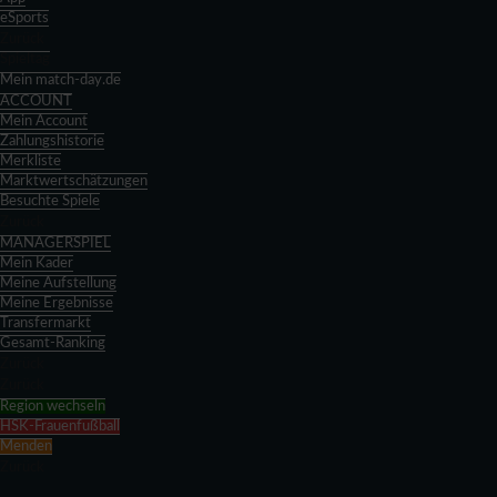
eSports
Zurück
Spieltag
Mein match-day.de
ACCOUNT
Mein Account
Zahlungshistorie
Merkliste
Marktwertschätzungen
Besuchte Spiele
Zurück
MANAGERSPIEL
Mein Kader
Meine Aufstellung
Meine Ergebnisse
Transfermarkt
Gesamt-Ranking
Zurück
Zurück
Region wechseln
HSK-Frauenfußball
Menden
Zurück