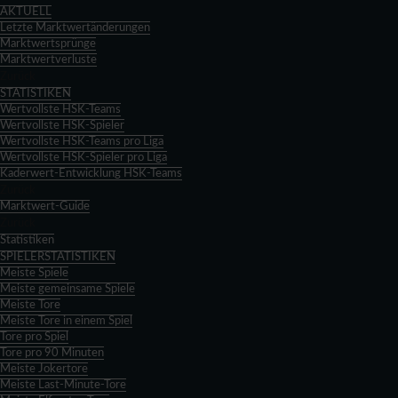
AKTUELL
Letzte Marktwertänderungen
Marktwertsprünge
Marktwertverluste
Zurück
STATISTIKEN
Wertvollste HSK-Teams
Wertvollste HSK-Spieler
Wertvollste HSK-Teams pro Liga
Wertvollste HSK-Spieler pro Liga
Kaderwert-Entwicklung HSK-Teams
Zurück
Marktwert-Guide
Zurück
Statistiken
SPIELERSTATISTIKEN
Meiste Spiele
Meiste gemeinsame Spiele
Meiste Tore
Meiste Tore in einem Spiel
Tore pro Spiel
Tore pro 90 Minuten
Meiste Jokertore
Meiste Last-Minute-Tore