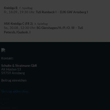
Kreisliga B
, 7. Spieltag
Fr., 18.09., 19:30 Uhr:
TuS Rumbeck I
–
DJK GW Arnsberg I
HSK-Kreisliga C (FR 2)
, 3. Spieltag
So., 30.08., 12:30 Uhr:
SG Giershagen/H./P./O. III
–
TuS
Petersb./Gudenh. I
Kontakt:
Schulte & Stratmann GbR
Alt Hüsten 13
59759 Arnsberg
Beitrag einreichen
Vertrag widerrufen
Kontakt
AGN
Datenschutz