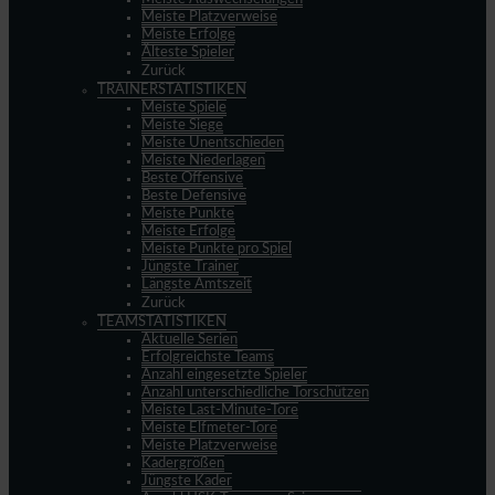
Meiste Platzverweise
Meiste Erfolge
Älteste Spieler
Zurück
TRAINERSTATISTIKEN
Meiste Spiele
Meiste Siege
Meiste Unentschieden
Meiste Niederlagen
Beste Offensive
Beste Defensive
Meiste Punkte
Meiste Erfolge
Meiste Punkte pro Spiel
Jüngste Trainer
Längste Amtszeit
Zurück
TEAMSTATISTIKEN
Aktuelle Serien
Erfolgreichste Teams
Anzahl eingesetzte Spieler
Anzahl unterschiedliche Torschützen
Meiste Last-Minute-Tore
Meiste Elfmeter-Tore
Meiste Platzverweise
Kadergrößen
Jüngste Kader