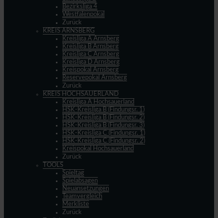
Bezirksliga 4
Westfalenpokal
Zurück
KREIS ARNSBERG
Kreisliga A Arnsberg
Kreisliga B Arnsberg
Kreisliga C Arnsberg
Kreisliga D Arnsberg
Kreispokal Arnsberg
Reservepokal Arnsberg
Zurück
KREIS HOCHSAUERLAND
Kreisliga A Hochsauerland
HSK-Kreisliga B (Findungsr. 1)
HSK-Kreisliga B (Findungsr. 2)
HSK-Kreisliga B (Findungsr. 3)
HSK-Kreisliga C (Findungsr. 1)
HSK-Kreisliga C (Findungsr. 2)
Kreispokal Hochsauerland
Zurück
TOOLS
Spieltag
Spielabsagen
Neuansetzungen
Teamvergleich
Merkliste
Zurück