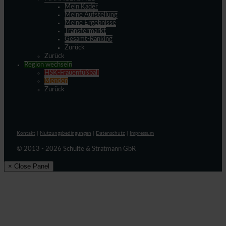
Mein Kader
Meine Aufstellung
Meine Ergebnisse
Transfermarkt
Gesamt-Ranking
Zurück
Zurück
Region wechseln
HSK-Frauenfußball
Menden
Zurück
Kontakt
|
Nutzungsbedingungen
|
Datenschutz
|
Impressum
© 2013 - 2026 Schulte & Stratmann GbR
× Close Panel