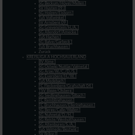
SG Beckum/Hövel/Mellen I
SV Hüsten 09 II
SG Holzen/Eisborn I
TuS Voßwinkel I
SV Arnsberg 09 I
SG Grevenstein/H./A. I
SG Allendorf/Amecke I
TuS Hachen I
SG Balve/Garbeck I
TuS Bruchhausen I
Zurück
KREISLIGA A HOCHSAUERLAND
BV Alme I
SG Ostwig/Nuttlar/Valmetal I
SG Arpe/W./C./D./S. I
SG Eversberg/H./W. I
TuS Medebach I
FC Fleckenberg/Grafschaft 04 I
TSV Bigge/Olsberg I
SG Siedlinghausen/Silbach I
FC Remblinghausen I
FC Bruchhausen/Elleringhausen I
SG Berge/Calle/Wallen I
SG Nuhnetal/D./H. I
SG Reiste/Wenholthausen I
SG Altenbüren/S./A. I
TuS Velmede/Bestwig I
SV Brilon II