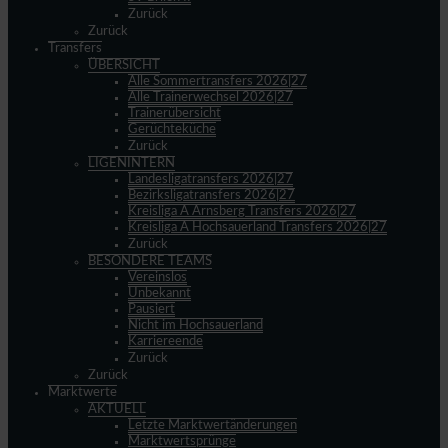
Zurück
Zurück
Transfers
ÜBERSICHT
Alle Sommertransfers 2026|27
Alle Trainerwechsel 2026|27
Trainerübersicht
Gerüchteküche
Zurück
LIGENINTERN
Landesligatransfers 2026|27
Bezirksligatransfers 2026|27
Kreisliga A Arnsberg Transfers 2026|27
Kreisliga A Hochsauerland Transfers 2026|27
Zurück
BESONDERE TEAMS
Vereinslos
Unbekannt
Pausiert
Nicht im Hochsauerland
Karriereende
Zurück
Zurück
Marktwerte
AKTUELL
Letzte Marktwertänderungen
Marktwertsprünge