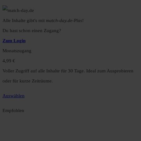
Alle Inhalte gibt's mit
match-day.de
-Plus!
Du hast schon einen Zugang?
Zum Login
Monatszugang
4,99 €
Voller Zugriff auf alle Inhalte für 30 Tage. Ideal zum Ausprobieren
oder für kurze Zeiträume.
Auswählen
Empfohlen
Jahreszugang
49,99 €
12 Monate unbegrenzter Zugriff auf alle Inhalte. Spare über 15 %