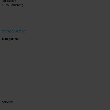
Alt Hüsten 13
59759 Arnsberg
Beitrag einreichen
Vertrag widerrufen
Kategorien:
Allgemein
Landesliga 2
Bezirksliga 4
Kreisliga A Arnsberg
Kreisliga A Hochsauerland
Kreisliga B Arnsberg
Kreisliga B Hochsauerland
Kreisliga C Arnsberg
HSK-Kreisliga C West
HSK-Kreisliga C Ost
Kreisliga D Arnsberg
Service: