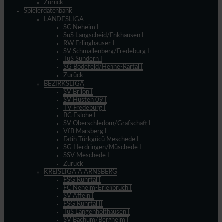
Zurück
Spielerdatenbank
LANDESLIGA
SC Neheim I
SuS Langscheid/Enkhausen I
RW Erlinghausen I
SV Schmallenberg/Fredeburg I
TuS Sundern I
SG Bödefeld/Henne-Rartal I
Zurück
BEZIRKSLIGA
SV Brilon I
SV Hüsten 09 I
TV Fredeburg I
BC Eslohe I
SV Oberschledorn/Grafschaft I
VfB Marsberg I
Fatih Türkgücü Meschede I
SG Herdringen/Müschede I
SSV Meschede I
Zurück
KREISLIGA A ARNSBERG
FSG Ruhrtal I
FC Neheim-Erlenbruch I
SV Affeln I
FSG Ruhrtal II
TuS Langenholthausen I
SV Bachum/Bergheim I