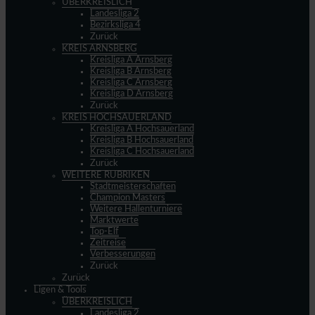
ÜBERKREISLICH
Landesliga 2
Bezirksliga 4
Zurück
KREIS ARNSBERG
Kreisliga A Arnsberg
Kreisliga B Arnsberg
Kreisliga C Arnsberg
Kreisliga D Arnsberg
Zurück
KREIS HOCHSAUERLAND
Kreisliga A Hochsauerland
Kreisliga B Hochsauerland
Kreisliga C Hochsauerland
Zurück
WEITERE RUBRIKEN
Stadtmeisterschaften
Champion Masters
Weitere Hallenturniere
Marktwerte
Top-Elf
Zeitreise
Verbesserungen
Zurück
Zurück
Ligen & Tools
ÜBERKREISLICH
Landesliga 2