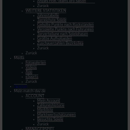
Anzahl HSK-Teams pro Saison
Zurück
WEITERE STATISTIKEN
Jahrestabelle
Torreichste Spiele
Geholte Punkte nach Rückständen
Verspielte Punkte nach Führungen
Torverteilung nach Spielphasen
Größte Aufholjagden
Zuschauerzahlen Bezirksliga
Zurück
Zurück
Media
Fotogalerien
Videos
App
eSports
Zurück
Spieltag
Mein match-day.de
ACCOUNT
Mein Account
Zahlungshistorie
Merkliste
Marktwertschätzungen
Besuchte Spiele
Zurück
MANAGERSPIEL