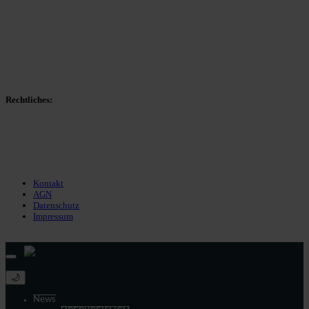
Spieltag
Spielerdatenbank
Transfers
Marktwerte
Statistiken
Gerüchte
Managerspiel
Rechtliches:
Kontakt
Nutzungsbedingungen
Datenschutz
Impressum
Kontakt
AGN
Datenschutz
Impressum
© 2013 - 2026 match-day.de | Die aktuellsten News des Sauerlandfußballs
🌙
News