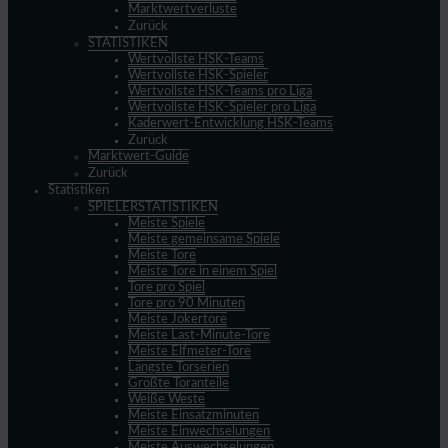
Marktwertverluste
Zurück
STATISTIKEN
Wertvollste HSK-Teams
Wertvollste HSK-Spieler
Wertvollste HSK-Teams pro Liga
Wertvollste HSK-Spieler pro Liga
Kaderwert-Entwicklung HSK-Teams
Zurück
Marktwert-Guide
Zurück
Statistiken
SPIELERSTATISTIKEN
Meiste Spiele
Meiste gemeinsame Spiele
Meiste Tore
Meiste Tore in einem Spiel
Tore pro Spiel
Tore pro 90 Minuten
Meiste Jokertore
Meiste Last-Minute-Tore
Meiste Elfmeter-Tore
Längste Torserien
Größte Toranteile
Weiße Weste
Meiste Einsatzminuten
Meiste Einwechselungen
Meiste Auswechselungen