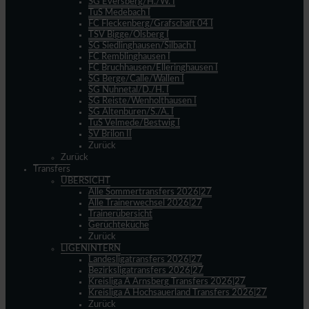
SG Eversberg/H./W. I
TuS Medebach I
FC Fleckenberg/Grafschaft 04 I
TSV Bigge/Olsberg I
SG Siedlinghausen/Silbach I
FC Remblinghausen I
FC Bruchhausen/Elleringhausen I
SG Berge/Calle/Wallen I
SG Nuhnetal/D./H. I
SG Reiste/Wenholthausen I
SG Altenbüren/S./A. I
TuS Velmede/Bestwig I
SV Brilon II
Zurück
Zurück
Transfers
ÜBERSICHT
Alle Sommertransfers 2026|27
Alle Trainerwechsel 2026|27
Trainerübersicht
Gerüchteküche
Zurück
LIGENINTERN
Landesligatransfers 2026|27
Bezirksligatransfers 2026|27
Kreisliga A Arnsberg Transfers 2026|27
Kreisliga A Hochsauerland Transfers 2026|27
Zurück