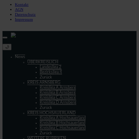
Kontakt
AGN
Datenschutz
Impressum
© 2013 - 2026 match-day.de | Die aktuellsten News des Sauerlandfußballs
🌙
News
ÜBERKREISLICH
Landesliga 2
Bezirksliga 4
Zurück
KREIS ARNSBERG
Kreisliga A Arnsberg
Kreisliga B Arnsberg
Kreisliga C Arnsberg
Kreisliga D Arnsberg
Zurück
KREIS HOCHSAUERLAND
Kreisliga A Hochsauerland
Kreisliga B Hochsauerland
Kreisliga C Hochsauerland
Zurück
WEITERE RUBRIKEN