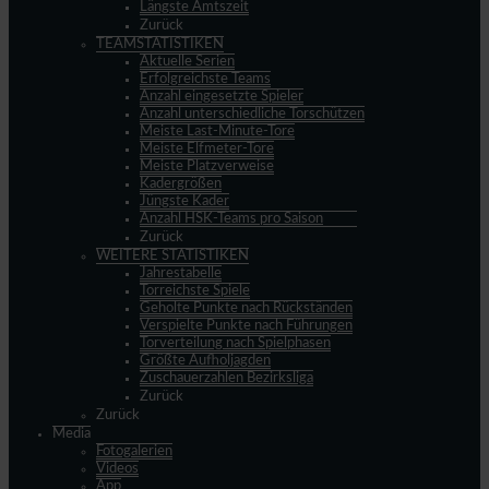
Längste Amtszeit
Zurück
TEAMSTATISTIKEN
Aktuelle Serien
Erfolgreichste Teams
Anzahl eingesetzte Spieler
Anzahl unterschiedliche Torschützen
Meiste Last-Minute-Tore
Meiste Elfmeter-Tore
Meiste Platzverweise
Kadergrößen
Jüngste Kader
Anzahl HSK-Teams pro Saison
Zurück
WEITERE STATISTIKEN
Jahrestabelle
Torreichste Spiele
Geholte Punkte nach Rückständen
Verspielte Punkte nach Führungen
Torverteilung nach Spielphasen
Größte Aufholjagden
Zuschauerzahlen Bezirksliga
Zurück
Zurück
Media
Fotogalerien
Videos
App