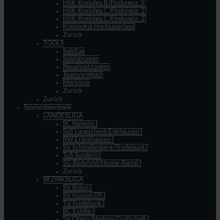
HSK-Kreisliga B (Findungsr. 3)
HSK-Kreisliga C (Findungsr. 1)
HSK-Kreisliga C (Findungsr. 2)
Kreispokal Hochsauerland
Zurück
TOOLS
Spieltag
Spielabsagen
Neuansetzungen
Teamvergleich
Merkliste
Zurück
Zurück
Spielerdatenbank
LANDESLIGA
SC Neheim I
SuS Langscheid/Enkhausen I
RW Erlinghausen I
SV Schmallenberg/Fredeburg I
TuS Sundern I
SG Bödefeld/Henne-Rartal I
Zurück
BEZIRKSLIGA
SV Brilon I
SV Hüsten 09 I
TV Fredeburg I
BC Eslohe I
SV Oberschledorn/Grafschaft I