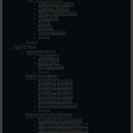
Stadtmeisterschaften
Champion Masters
Weitere Hallenturniere
Marktwerte
Top-Elf
Zeitreise
Verbesserungen
Zurück
Zurück
Ligen & Tools
ÜBERKREISLICH
Landesliga 2
Bezirksliga 4
Westfalenpokal
Zurück
KREIS ARNSBERG
Kreisliga A Arnsberg
Kreisliga B Arnsberg
Kreisliga C Arnsberg
Kreisliga D Arnsberg
Kreispokal Arnsberg
Reservepokal Arnsberg
Zurück
KREIS HOCHSAUERLAND
Kreisliga A Hochsauerland
HSK-Kreisliga B (Findungsr. 1)
HSK-Kreisliga B (Findungsr. 2)