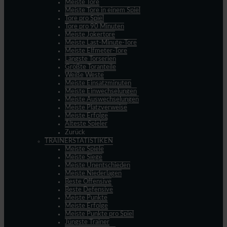
Meiste Tore
Meiste Tore in einem Spiel
Tore pro Spiel
Tore pro 90 Minuten
Meiste Jokertore
Meiste Last-Minute-Tore
Meiste Elfmeter-Tore
Längste Torserien
Größte Toranteile
Weiße Weste
Meiste Einsatzminuten
Meiste Einwechselungen
Meiste Auswechselungen
Meiste Platzverweise
Meiste Erfolge
Älteste Spieler
Zurück
TRAINERSTATISTIKEN
Meiste Spiele
Meiste Siege
Meiste Unentschieden
Meiste Niederlagen
Beste Offensive
Beste Defensive
Meiste Punkte
Meiste Erfolge
Meiste Punkte pro Spiel
Jüngste Trainer