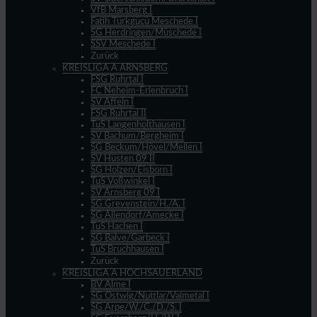
VfB Marsberg I
Fatih Türkgücü Meschede I
SG Herdringen/Müschede I
SSV Meschede I
Zurück
KREISLIGA A ARNSBERG
FSG Ruhrtal I
FC Neheim-Erlenbruch I
SV Affeln I
FSG Ruhrtal II
TuS Langenholthausen I
SV Bachum/Bergheim I
SG Beckum/Hövel/Mellen I
SV Hüsten 09 II
SG Holzen/Eisborn I
TuS Voßwinkel I
SV Arnsberg 09 I
SG Grevenstein/H./A. I
SG Allendorf/Amecke I
TuS Hachen I
SG Balve/Garbeck I
TuS Bruchhausen I
Zurück
KREISLIGA A HOCHSAUERLAND
BV Alme I
SG Ostwig/Nuttlar/Valmetal I
SG Arpe/W./C./D./S. I