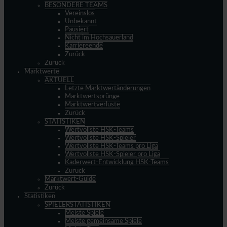
BESONDERE TEAMS
Vereinslos
Unbekannt
Pausiert
Nicht im Hochsauerland
Karriereende
Zurück
Zurück
Marktwerte
AKTUELL
Letzte Marktwertänderungen
Marktwertsprünge
Marktwertverluste
Zurück
STATISTIKEN
Wertvollste HSK-Teams
Wertvollste HSK-Spieler
Wertvollste HSK-Teams pro Liga
Wertvollste HSK-Spieler pro Liga
Kaderwert-Entwicklung HSK-Teams
Zurück
Marktwert-Guide
Zurück
Statistiken
SPIELERSTATISTIKEN
Meiste Spiele
Meiste gemeinsame Spiele