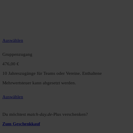
49,99 €
12 Monate unbegrenzter Zugriff auf alle Inhalte. Spare über 15 %
gegenüber dem Monatsabo.
Auswählen
Gruppenzugang
476,00 €
10 Jahreszugänge für Teams oder Vereine. Enthaltene
Mehrwertsteuer kann abgesetzt werden.
Auswählen
Du möchtest
match-day.de
-Plus verschenken?
Zum Geschenkkauf