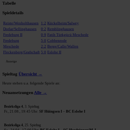
Tabelle
Spieldetails
Reiste/Wenholthausen
1:2
Kückelheim/Salwey
Dorlar/Sellinghausen
0:2
Remblinghausen
Fredeburg II
0:9
Fatih Türkgücü Meschede
Fredeburg
5:0
Cobbenrode
Meschede
2:2
Berge/Calle/Wallen
Fleckenberg/Grafschaft
5:0
Eslohe II
Anzeige
Spieltag
Übersicht →
Heute stehen u.a. folgende Spiele an:
Neuansetzungen
Alle →
Bezirksliga 4
, 3. Spieltag
Fr., 21.08., 19:45 Uhr:
SF Hüingsen I
–
BC Eslohe I
Bezirksliga 4
, 25. Spieltag