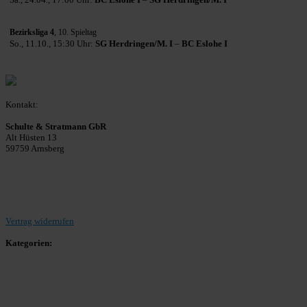
Sa., 24.04., 17:00 Uhr:
BC Eslohe I
–
SG Herdringen/M. I
Bezirksliga 4
, 10. Spieltag
So., 11.10., 15:30 Uhr:
SG Herdringen/M. I
–
BC Eslohe I
Kontakt:
Schulte & Stratmann GbR
Alt Hüsten 13
59759 Arnsberg
Beitrag einreichen
Vertrag widerrufen
Kategorien:
Allgemein
Landesliga 2
Bezirksliga 4
Kreisliga A Arnsberg