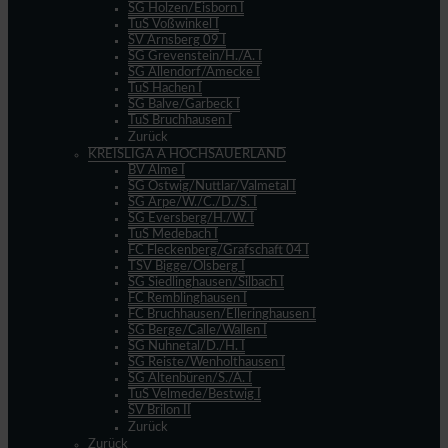
SG Holzen/Eisborn I
TuS Voßwinkel I
SV Arnsberg 09 I
SG Grevenstein/H./A. I
SG Allendorf/Amecke I
TuS Hachen I
SG Balve/Garbeck I
TuS Bruchhausen I
Zurück
KREISLIGA A HOCHSAUERLAND
BV Alme I
SG Ostwig/Nuttlar/Valmetal I
SG Arpe/W./C./D./S. I
SG Eversberg/H./W. I
TuS Medebach I
FC Fleckenberg/Grafschaft 04 I
TSV Bigge/Olsberg I
SG Siedlinghausen/Silbach I
FC Remblinghausen I
FC Bruchhausen/Elleringhausen I
SG Berge/Calle/Wallen I
SG Nuhnetal/D./H. I
SG Reiste/Wenholthausen I
SG Altenbüren/S./A. I
TuS Velmede/Bestwig I
SV Brilon II
Zurück
Zurück