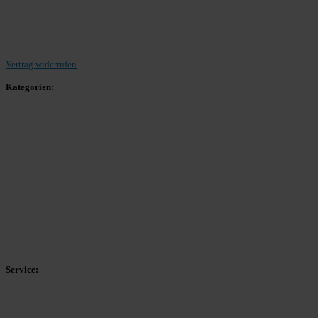
Beitrag einreichen
Vertrag widerrufen
Kategorien:
Allgemein
Landesliga 2
Bezirksliga 4
Kreisliga A Arnsberg
Kreisliga A Hochsauerland
Kreisliga B Arnsberg
Kreisliga B Hochsauerland
Kreisliga C Arnsberg
HSK-Kreisliga C West
HSK-Kreisliga C Ost
Kreisliga D Arnsberg
Service:
Spieltag
Spielerdatenbank