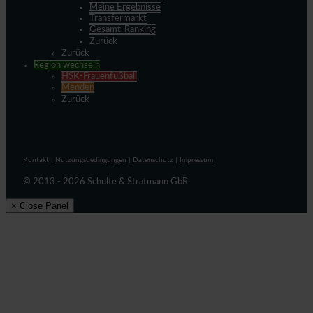
Meine Ergebnisse
Transfermarkt
Gesamt-Ranking
Zurück
Zurück
Region wechseln
HSK-Frauenfußball
Menden
Zurück
Kontakt
|
Nutzungsbedingungen
|
Datenschutz
|
Impressum
© 2013 - 2026 Schulte & Stratmann GbR
× Close Panel