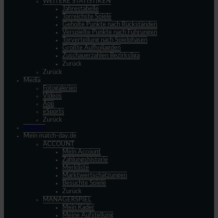
WEITERE STATISTIKEN
Jahrestabelle
Torreichste Spiele
Geholte Punkte nach Rückständen
Verspielte Punkte nach Führungen
Torverteilung nach Spielphasen
Größte Aufholjagden
Zuschauerzahlen Bezirksliga
Zurück
Zurück
Media
Fotogalerien
Videos
App
eSports
Zurück
Spieltag
Mein match-day.de
ACCOUNT
Mein Account
Zahlungshistorie
Merkliste
Marktwertschätzungen
Besuchte Spiele
Zurück
MANAGERSPIEL
Mein Kader
Meine Aufstellung