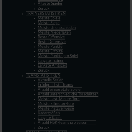
Älteste Spieler
Zurück
TRAINERSTATISTIKEN
Meiste Spiele
Meiste Siege
Meiste Unentschieden
Meiste Niederlagen
Beste Offensive
Beste Defensive
Meiste Punkte
Meiste Erfolge
Meiste Punkte pro Spiel
Jüngste Trainer
Längste Amtszeit
Zurück
TEAMSTATISTIKEN
Aktuelle Serien
Erfolgreichste Teams
Anzahl eingesetzte Spieler
Anzahl unterschiedliche Torschützen
Meiste Last-Minute-Tore
Meiste Elfmeter-Tore
Meiste Platzverweise
Kadergrößen
Jüngste Kader
Anzahl HSK-Teams pro Saison
Zurück