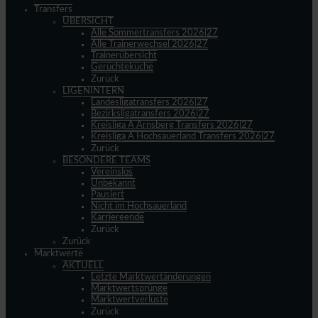
Transfers
ÜBERSICHT
Alle Sommertransfers 2026|27
Alle Trainerwechsel 2026|27
Trainerübersicht
Gerüchteküche
Zurück
LIGENINTERN
Landesligatransfers 2026|27
Bezirksligatransfers 2026|27
Kreisliga A Arnsberg Transfers 2026|27
Kreisliga A Hochsauerland Transfers 2026|27
Zurück
BESONDERE TEAMS
Vereinslos
Unbekannt
Pausiert
Nicht im Hochsauerland
Karriereende
Zurück
Zurück
Marktwerte
AKTUELL
Letzte Marktwertänderungen
Marktwertsprünge
Marktwertverluste
Zurück