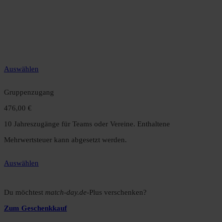
49,99 €
12 Monate unbegrenzter Zugriff auf alle Inhalte. Spare über 15 %
gegenüber dem Monatsabo.
Auswählen
Gruppenzugang
476,00 €
10 Jahreszugänge für Teams oder Vereine. Enthaltene
Mehrwertsteuer kann abgesetzt werden.
Auswählen
Du möchtest
match-day.de
-Plus verschenken?
Zum Geschenkkauf