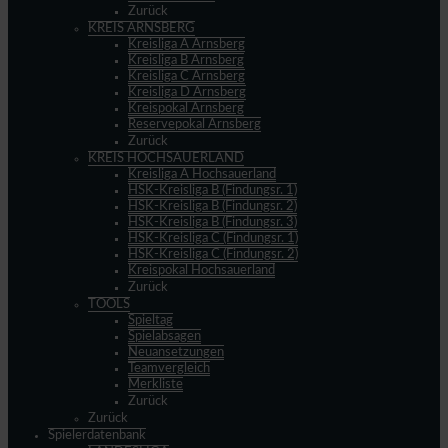
Zurück
KREIS ARNSBERG
Kreisliga A Arnsberg
Kreisliga B Arnsberg
Kreisliga C Arnsberg
Kreisliga D Arnsberg
Kreispokal Arnsberg
Reservepokal Arnsberg
Zurück
KREIS HOCHSAUERLAND
Kreisliga A Hochsauerland
HSK-Kreisliga B (Findungsr. 1)
HSK-Kreisliga B (Findungsr. 2)
HSK-Kreisliga B (Findungsr. 3)
HSK-Kreisliga C (Findungsr. 1)
HSK-Kreisliga C (Findungsr. 2)
Kreispokal Hochsauerland
Zurück
TOOLS
Spieltag
Spielabsagen
Neuansetzungen
Teamvergleich
Merkliste
Zurück
Zurück
Spielerdatenbank