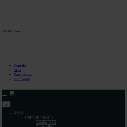
Transfers
Marktwerte
Statistiken
Gerüchte
Managerspiel
Rechtliches:
Kontakt
Nutzungsbedingungen
Datenschutz
Impressum
Kontakt
AGN
Datenschutz
Impressum
© 2013 - 2026 match-day.de | Die aktuellsten News des Sauerlandfußballs
🌙
News
ÜBERKREISLICH
Landesliga 2