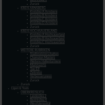
Bezirksliga 4
Zurück
KREIS ARNSBERG
Kreisliga A Arnsberg
Kreisliga B Arnsberg
Kreisliga C Arnsberg
Kreisliga D Arnsberg
Zurück
KREIS HOCHSAUERLAND
Kreisliga A Hochsauerland
Kreisliga B Hochsauerland
Kreisliga C Hochsauerland
Zurück
WEITERE RUBRIKEN
Stadtmeisterschaften
Champion Masters
Weitere Hallenturniere
Marktwerte
Top-Elf
Zeitreise
Verbesserungen
Zurück
Zurück
Ligen & Tools
ÜBERKREISLICH
Landesliga 2
Bezirksliga 4
Westfalenpokal