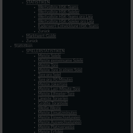
STATISTIKEN
Wertvollste HSK-Teams
Wertvollste HSK-Spieler
Wertvollste HSK-Teams pro Liga
Wertvollste HSK-Spieler pro Liga
Kaderwert-Entwicklung HSK-Teams
Zurück
Marktwert-Guide
Zurück
Statistiken
SPIELERSTATISTIKEN
Meiste Spiele
Meiste gemeinsame Spiele
Meiste Tore
Meiste Tore in einem Spiel
Tore pro Spiel
Tore pro 90 Minuten
Meiste Jokertore
Meiste Last-Minute-Tore
Meiste Elfmeter-Tore
Längste Torserien
Größte Toranteile
Weiße Weste
Meiste Einsatzminuten
Meiste Einwechselungen
Meiste Auswechselungen
Meiste Platzverweise
Meiste Erfolge