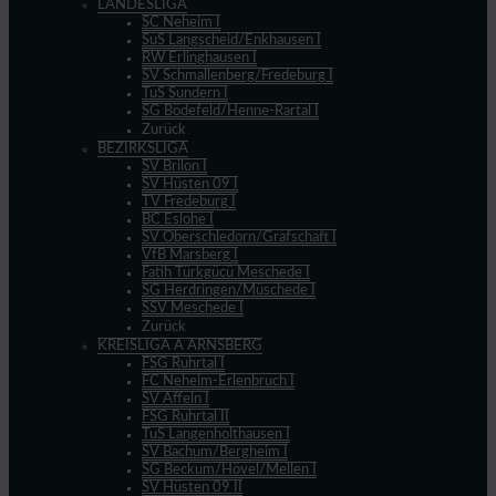
LANDESLIGA
SC Neheim I
SuS Langscheid/Enkhausen I
RW Erlinghausen I
SV Schmallenberg/Fredeburg I
TuS Sundern I
SG Bödefeld/Henne-Rartal I
Zurück
BEZIRKSLIGA
SV Brilon I
SV Hüsten 09 I
TV Fredeburg I
BC Eslohe I
SV Oberschledorn/Grafschaft I
VfB Marsberg I
Fatih Türkgücü Meschede I
SG Herdringen/Müschede I
SSV Meschede I
Zurück
KREISLIGA A ARNSBERG
FSG Ruhrtal I
FC Neheim-Erlenbruch I
SV Affeln I
FSG Ruhrtal II
TuS Langenholthausen I
SV Bachum/Bergheim I
SG Beckum/Hövel/Mellen I
SV Hüsten 09 II