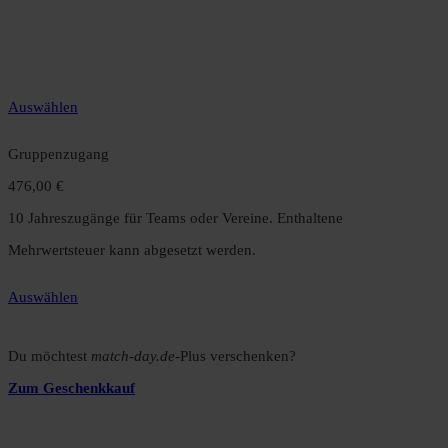
12 Monate unbegrenzter Zugriff auf alle Inhalte. Spare über 15 %
gegenüber dem Monatsabo.
Auswählen
Gruppenzugang
476,00 €
10 Jahreszugänge für Teams oder Vereine. Enthaltene
Mehrwertsteuer kann abgesetzt werden.
Auswählen
Du möchtest
match-day.de
-Plus verschenken?
Zum Geschenkkauf