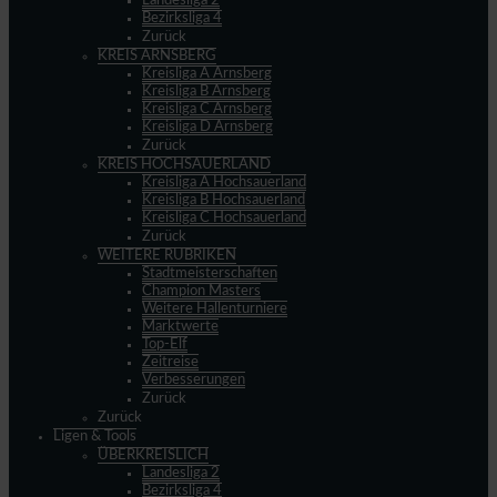
Landesliga 2
Bezirksliga 4
Zurück
KREIS ARNSBERG
Kreisliga A Arnsberg
Kreisliga B Arnsberg
Kreisliga C Arnsberg
Kreisliga D Arnsberg
Zurück
KREIS HOCHSAUERLAND
Kreisliga A Hochsauerland
Kreisliga B Hochsauerland
Kreisliga C Hochsauerland
Zurück
WEITERE RUBRIKEN
Stadtmeisterschaften
Champion Masters
Weitere Hallenturniere
Marktwerte
Top-Elf
Zeitreise
Verbesserungen
Zurück
Zurück
Ligen & Tools
ÜBERKREISLICH
Landesliga 2
Bezirksliga 4