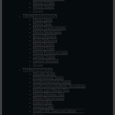
Meiste Erfolge
Älteste Spieler
Zurück
TRAINERSTATISTIKEN
Meiste Spiele
Meiste Siege
Meiste Unentschieden
Meiste Niederlagen
Beste Offensive
Beste Defensive
Meiste Punkte
Meiste Erfolge
Meiste Punkte pro Spiel
Jüngste Trainer
Längste Amtszeit
Zurück
TEAMSTATISTIKEN
Aktuelle Serien
Erfolgreichste Teams
Anzahl eingesetzte Spieler
Anzahl unterschiedliche Torschützen
Meiste Last-Minute-Tore
Meiste Elfmeter-Tore
Meiste Platzverweise
Kadergrößen
Jüngste Kader
Anzahl HSK-Teams pro Saison