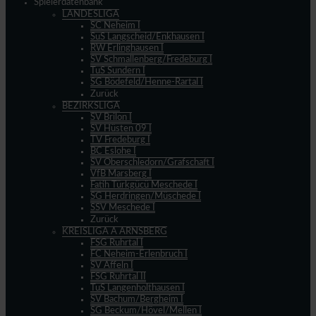
Spielerdatenbank
LANDESLIGA
SC Neheim I
SuS Langscheid/Enkhausen I
RW Erlinghausen I
SV Schmallenberg/Fredeburg I
TuS Sundern I
SG Bödefeld/Henne-Rartal I
Zurück
BEZIRKSLIGA
SV Brilon I
SV Hüsten 09 I
TV Fredeburg I
BC Eslohe I
SV Oberschledorn/Grafschaft I
VfB Marsberg I
Fatih Türkgücü Meschede I
SG Herdringen/Müschede I
SSV Meschede I
Zurück
KREISLIGA A ARNSBERG
FSG Ruhrtal I
FC Neheim-Erlenbruch I
SV Affeln I
FSG Ruhrtal II
TuS Langenholthausen I
SV Bachum/Bergheim I
SG Beckum/Hövel/Mellen I