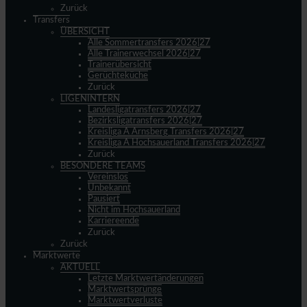
Zurück
Transfers
ÜBERSICHT
Alle Sommertransfers 2026|27
Alle Trainerwechsel 2026|27
Trainerübersicht
Gerüchteküche
Zurück
LIGENINTERN
Landesligatransfers 2026|27
Bezirksligatransfers 2026|27
Kreisliga A Arnsberg Transfers 2026|27
Kreisliga A Hochsauerland Transfers 2026|27
Zurück
BESONDERE TEAMS
Vereinslos
Unbekannt
Pausiert
Nicht im Hochsauerland
Karriereende
Zurück
Zurück
Marktwerte
AKTUELL
Letzte Marktwertänderungen
Marktwertsprünge
Marktwertverluste