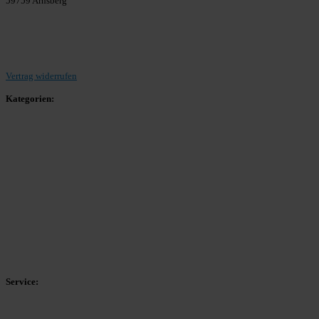
59759 Arnsberg
Beitrag einreichen
Vertrag widerrufen
Kategorien:
Allgemein
Landesliga 2
Bezirksliga 4
Kreisliga A Arnsberg
Kreisliga A Hochsauerland
Kreisliga B Arnsberg
Kreisliga B Hochsauerland
Kreisliga C Arnsberg
HSK-Kreisliga C West
HSK-Kreisliga C Ost
Kreisliga D Arnsberg
Service:
Spieltag