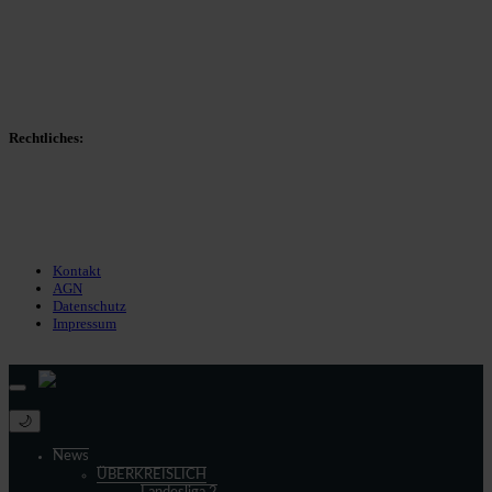
Spielerdatenbank
Transfers
Marktwerte
Statistiken
Gerüchte
Managerspiel
Rechtliches:
Kontakt
Nutzungsbedingungen
Datenschutz
Impressum
Kontakt
AGN
Datenschutz
Impressum
© 2013 - 2026 match-day.de | Die aktuellsten News des Sauerlandfußballs
🌙
News
ÜBERKREISLICH