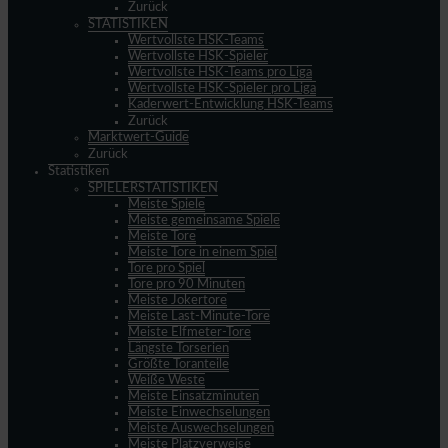
Zurück
STATISTIKEN
Wertvollste HSK-Teams
Wertvollste HSK-Spieler
Wertvollste HSK-Teams pro Liga
Wertvollste HSK-Spieler pro Liga
Kaderwert-Entwicklung HSK-Teams
Zurück
Marktwert-Guide
Zurück
Statistiken
SPIELERSTATISTIKEN
Meiste Spiele
Meiste gemeinsame Spiele
Meiste Tore
Meiste Tore in einem Spiel
Tore pro Spiel
Tore pro 90 Minuten
Meiste Jokertore
Meiste Last-Minute-Tore
Meiste Elfmeter-Tore
Längste Torserien
Größte Toranteile
Weiße Weste
Meiste Einsatzminuten
Meiste Einwechselungen
Meiste Auswechselungen
Meiste Platzverweise