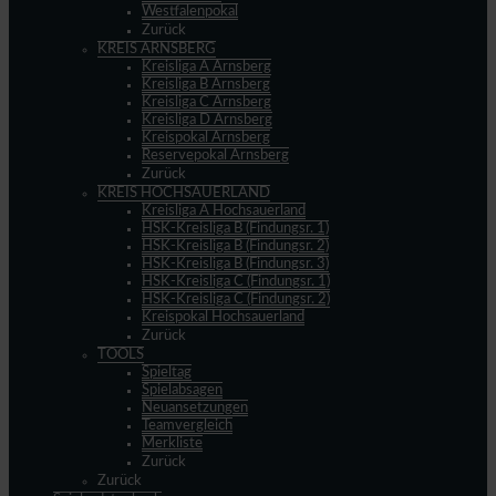
Westfalenpokal
Zurück
KREIS ARNSBERG
Kreisliga A Arnsberg
Kreisliga B Arnsberg
Kreisliga C Arnsberg
Kreisliga D Arnsberg
Kreispokal Arnsberg
Reservepokal Arnsberg
Zurück
KREIS HOCHSAUERLAND
Kreisliga A Hochsauerland
HSK-Kreisliga B (Findungsr. 1)
HSK-Kreisliga B (Findungsr. 2)
HSK-Kreisliga B (Findungsr. 3)
HSK-Kreisliga C (Findungsr. 1)
HSK-Kreisliga C (Findungsr. 2)
Kreispokal Hochsauerland
Zurück
TOOLS
Spieltag
Spielabsagen
Neuansetzungen
Teamvergleich
Merkliste
Zurück
Zurück