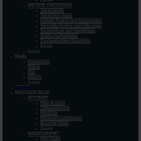
Zurück
WEITERE STATISTIKEN
Jahrestabelle
Torreichste Spiele
Geholte Punkte nach Rückständen
Verspielte Punkte nach Führungen
Torverteilung nach Spielphasen
Größte Aufholjagden
Zuschauerzahlen Bezirksliga
Zurück
Zurück
Media
Fotogalerien
Videos
App
eSports
Zurück
Spieltag
Mein match-day.de
ACCOUNT
Mein Account
Zahlungshistorie
Merkliste
Marktwertschätzungen
Besuchte Spiele
Zurück
MANAGERSPIEL
Mein Kader