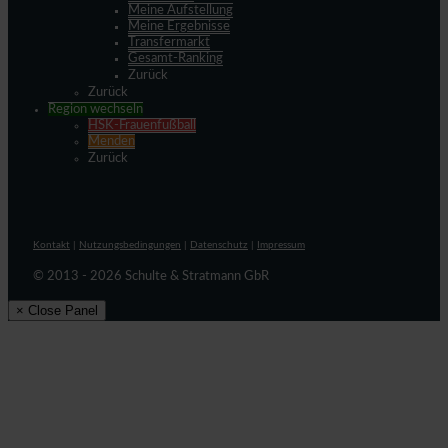
Meine Aufstellung
Meine Ergebnisse
Transfermarkt
Gesamt-Ranking
Zurück
Zurück
Region wechseln
HSK-Frauenfußball
Menden
Zurück
Kontakt
|
Nutzungsbedingungen
|
Datenschutz
|
Impressum
© 2013 - 2026 Schulte & Stratmann GbR
× Close Panel