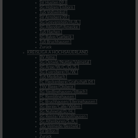
SV Hüsten 09 II
SG Holzen/Eisborn I
TuS Voßwinkel I
SV Arnsberg 09 I
SG Grevenstein/H./A. I
SG Allendorf/Amecke I
TuS Hachen I
SG Balve/Garbeck I
TuS Bruchhausen I
Zurück
KREISLIGA A HOCHSAUERLAND
BV Alme I
SG Ostwig/Nuttlar/Valmetal I
SG Arpe/W./C./D./S. I
SG Eversberg/H./W. I
TuS Medebach I
FC Fleckenberg/Grafschaft 04 I
TSV Bigge/Olsberg I
SG Siedlinghausen/Silbach I
FC Remblinghausen I
FC Bruchhausen/Elleringhausen I
SG Berge/Calle/Wallen I
SG Nuhnetal/D./H. I
SG Reiste/Wenholthausen I
SG Altenbüren/S./A. I
TuS Velmede/Bestwig I
SV Brilon II
Zurück