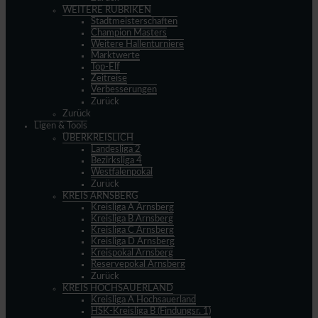
WEITERE RUBRIKEN
Stadtmeisterschaften
Champion Masters
Weitere Hallenturniere
Marktwerte
Top-Elf
Zeitreise
Verbesserungen
Zurück
Zurück
Ligen & Tools
ÜBERKREISLICH
Landesliga 2
Bezirksliga 4
Westfalenpokal
Zurück
KREIS ARNSBERG
Kreisliga A Arnsberg
Kreisliga B Arnsberg
Kreisliga C Arnsberg
Kreisliga D Arnsberg
Kreispokal Arnsberg
Reservepokal Arnsberg
Zurück
KREIS HOCHSAUERLAND
Kreisliga A Hochsauerland
HSK-Kreisliga B (Findungsr. 1)