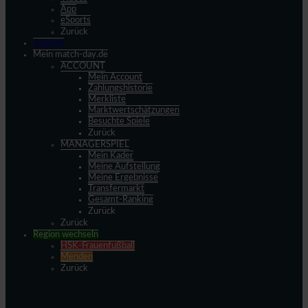
App
eSports
Zurück
Spieltag
Mein match-day.de
ACCOUNT
Mein Account
Zahlungshistorie
Merkliste
Marktwertschätzungen
Besuchte Spiele
Zurück
MANAGERSPIEL
Mein Kader
Meine Aufstellung
Meine Ergebnisse
Transfermarkt
Gesamt-Ranking
Zurück
Zurück
Region wechseln
HSK-Frauenfußball
Menden
Zurück