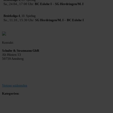
Sa., 24.04., 17:00 Uhr:
BC Eslohe I
–
SG Herdringen/M. I
Bezirksliga 4
, 10. Spieltag
So., 11.10., 15:30 Uhr:
SG Herdringen/M. I
–
BC Eslohe I
Kontakt:
Schulte & Stratmann GbR
Alt Hüsten 13
59759 Arnsberg
Beitrag einreichen
Vertrag widerrufen
Kategorien:
Allgemein
Landesliga 2
Bezirksliga 4