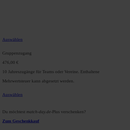
49,99 €
12 Monate unbegrenzter Zugriff auf alle Inhalte. Spare über 15 %
gegenüber dem Monatsabo.
Auswählen
Gruppenzugang
476,00 €
10 Jahreszugänge für Teams oder Vereine. Enthaltene
Mehrwertsteuer kann abgesetzt werden.
Auswählen
Du möchtest
match-day.de
-Plus verschenken?
Zum Geschenkkauf