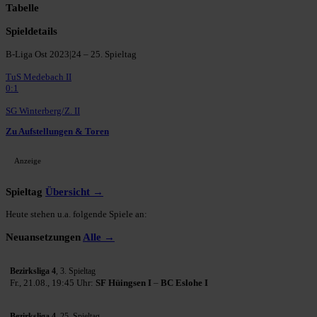
Tabelle
Spieldetails
B-Liga Ost 2023|24 – 25. Spieltag
TuS Medebach II
0:1
SG Winterberg/Z. II
Zu Aufstellungen & Toren
Anzeige
Spieltag
Übersicht →
Heute stehen u.a. folgende Spiele an:
Neuansetzungen
Alle →
Bezirksliga 4
, 3. Spieltag
Fr., 21.08., 19:45 Uhr:
SF Hüingsen I
–
BC Eslohe I
Bezirksliga 4
, 25. Spieltag