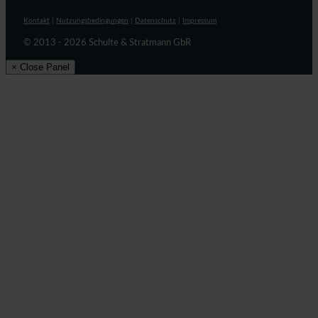
Kontakt
|
Nutzungsbedingungen
|
Datenschutz
|
Impressum
© 2013 - 2026 Schulte & Stratmann GbR
× Close Panel