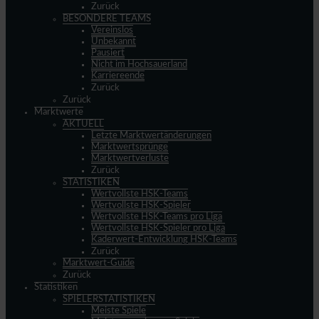
Zurück
BESONDERE TEAMS
Vereinslos
Unbekannt
Pausiert
Nicht im Hochsauerland
Karriereende
Zurück
Zurück
Marktwerte
AKTUELL
Letzte Marktwertänderungen
Marktwertsprünge
Marktwertverluste
Zurück
STATISTIKEN
Wertvollste HSK-Teams
Wertvollste HSK-Spieler
Wertvollste HSK-Teams pro Liga
Wertvollste HSK-Spieler pro Liga
Kaderwert-Entwicklung HSK-Teams
Zurück
Marktwert-Guide
Zurück
Statistiken
SPIELERSTATISTIKEN
Meiste Spiele