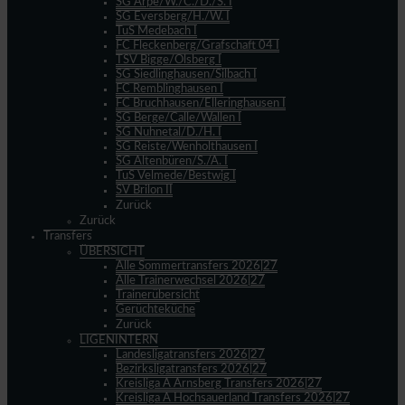
SG Arpe/W./C./D./S. I
SG Eversberg/H./W. I
TuS Medebach I
FC Fleckenberg/Grafschaft 04 I
TSV Bigge/Olsberg I
SG Siedlinghausen/Silbach I
FC Remblinghausen I
FC Bruchhausen/Elleringhausen I
SG Berge/Calle/Wallen I
SG Nuhnetal/D./H. I
SG Reiste/Wenholthausen I
SG Altenbüren/S./A. I
TuS Velmede/Bestwig I
SV Brilon II
Zurück
Zurück
Transfers
ÜBERSICHT
Alle Sommertransfers 2026|27
Alle Trainerwechsel 2026|27
Trainerübersicht
Gerüchteküche
Zurück
LIGENINTERN
Landesligatransfers 2026|27
Bezirksligatransfers 2026|27
Kreisliga A Arnsberg Transfers 2026|27
Kreisliga A Hochsauerland Transfers 2026|27