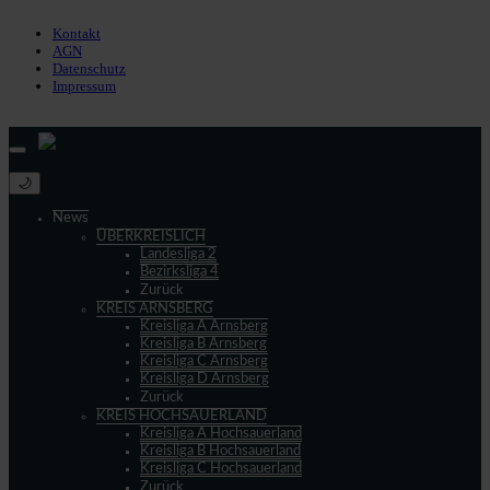
Impressum
Kontakt
AGN
Datenschutz
Impressum
© 2013 - 2026 match-day.de | Die aktuellsten News des Sauerlandfußballs
🌙
News
ÜBERKREISLICH
Landesliga 2
Bezirksliga 4
Zurück
KREIS ARNSBERG
Kreisliga A Arnsberg
Kreisliga B Arnsberg
Kreisliga C Arnsberg
Kreisliga D Arnsberg
Zurück
KREIS HOCHSAUERLAND
Kreisliga A Hochsauerland
Kreisliga B Hochsauerland
Kreisliga C Hochsauerland
Zurück