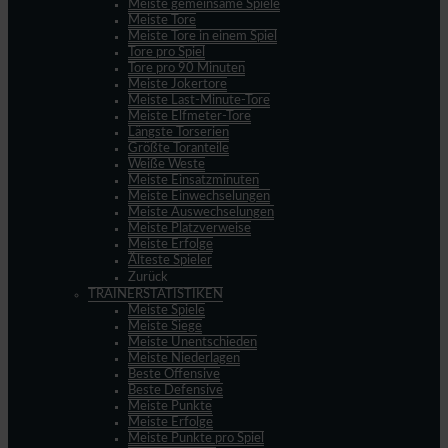
Meiste gemeinsame Spiele
Meiste Tore
Meiste Tore in einem Spiel
Tore pro Spiel
Tore pro 90 Minuten
Meiste Jokertore
Meiste Last-Minute-Tore
Meiste Elfmeter-Tore
Längste Torserien
Größte Toranteile
Weiße Weste
Meiste Einsatzminuten
Meiste Einwechselungen
Meiste Auswechselungen
Meiste Platzverweise
Meiste Erfolge
Älteste Spieler
Zurück
TRAINERSTATISTIKEN
Meiste Spiele
Meiste Siege
Meiste Unentschieden
Meiste Niederlagen
Beste Offensive
Beste Defensive
Meiste Punkte
Meiste Erfolge
Meiste Punkte pro Spiel