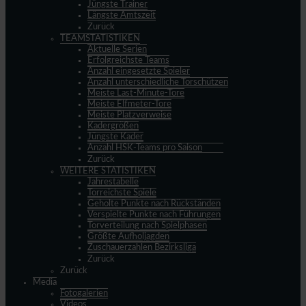
Jüngste Trainer
Längste Amtszeit
Zurück
TEAMSTATISTIKEN
Aktuelle Serien
Erfolgreichste Teams
Anzahl eingesetzte Spieler
Anzahl unterschiedliche Torschützen
Meiste Last-Minute-Tore
Meiste Elfmeter-Tore
Meiste Platzverweise
Kadergrößen
Jüngste Kader
Anzahl HSK-Teams pro Saison
Zurück
WEITERE STATISTIKEN
Jahrestabelle
Torreichste Spiele
Geholte Punkte nach Rückständen
Verspielte Punkte nach Führungen
Torverteilung nach Spielphasen
Größte Aufholjagden
Zuschauerzahlen Bezirksliga
Zurück
Zurück
Media
Fotogalerien
Videos