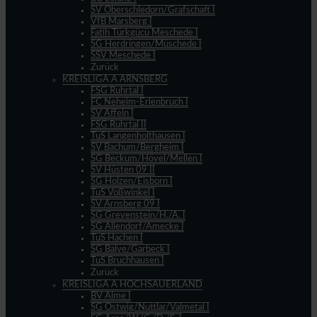
SV Oberschledorn/Grafschaft I
VfB Marsberg I
Fatih Türkgücü Meschede I
SG Herdringen/Müschede I
SSV Meschede I
Zurück
KREISLIGA A ARNSBERG
FSG Ruhrtal I
FC Neheim-Erlenbruch I
SV Affeln I
FSG Ruhrtal II
TuS Langenholthausen I
SV Bachum/Bergheim I
SG Beckum/Hövel/Mellen I
SV Hüsten 09 II
SG Holzen/Eisborn I
TuS Voßwinkel I
SV Arnsberg 09 I
SG Grevenstein/H./A. I
SG Allendorf/Amecke I
TuS Hachen I
SG Balve/Garbeck I
TuS Bruchhausen I
Zurück
KREISLIGA A HOCHSAUERLAND
BV Alme I
SG Ostwig/Nuttlar/Valmetal I