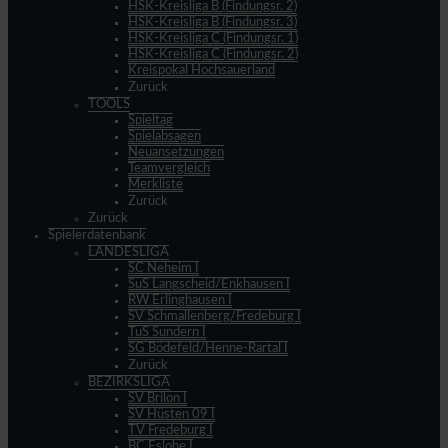
HSK-Kreisliga B (Findungsr. 2)
HSK-Kreisliga B (Findungsr. 3)
HSK-Kreisliga C (Findungsr. 1)
HSK-Kreisliga C (Findungsr. 2)
Kreispokal Hochsauerland
Zurück
TOOLS
Spieltag
Spielabsagen
Neuansetzungen
Teamvergleich
Merkliste
Zurück
Zurück
Spielerdatenbank
LANDESLIGA
SC Neheim I
SuS Langscheid/Enkhausen I
RW Erlinghausen I
SV Schmallenberg/Fredeburg I
TuS Sundern I
SG Bödefeld/Henne-Rartal I
Zurück
BEZIRKSLIGA
SV Brilon I
SV Hüsten 09 I
TV Fredeburg I
BC Eslohe I