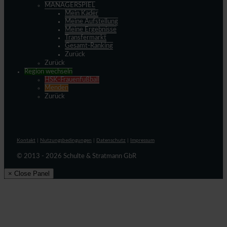
MANAGERSPIEL
Mein Kader
Meine Aufstellung
Meine Ergebnisse
Transfermarkt
Gesamt-Ranking
Zurück
Zurück
Region wechseln
HSK-Frauenfußball
Menden
Zurück
Kontakt
|
Nutzungsbedingungen
|
Datenschutz
|
Impressum
© 2013 - 2026 Schulte & Stratmann GbR
× Close Panel