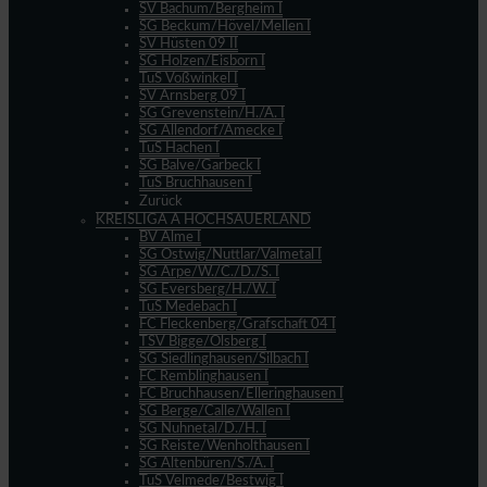
SV Bachum/Bergheim I
SG Beckum/Hövel/Mellen I
SV Hüsten 09 II
SG Holzen/Eisborn I
TuS Voßwinkel I
SV Arnsberg 09 I
SG Grevenstein/H./A. I
SG Allendorf/Amecke I
TuS Hachen I
SG Balve/Garbeck I
TuS Bruchhausen I
Zurück
KREISLIGA A HOCHSAUERLAND
BV Alme I
SG Ostwig/Nuttlar/Valmetal I
SG Arpe/W./C./D./S. I
SG Eversberg/H./W. I
TuS Medebach I
FC Fleckenberg/Grafschaft 04 I
TSV Bigge/Olsberg I
SG Siedlinghausen/Silbach I
FC Remblinghausen I
FC Bruchhausen/Elleringhausen I
SG Berge/Calle/Wallen I
SG Nuhnetal/D./H. I
SG Reiste/Wenholthausen I
SG Altenbüren/S./A. I
TuS Velmede/Bestwig I