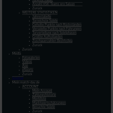
Jüngste Kader
Anzahl HSK-Teams pro Saison
Zurück
WEITERE STATISTIKEN
Jahrestabelle
Torreichste Spiele
Geholte Punkte nach Rückständen
Verspielte Punkte nach Führungen
Torverteilung nach Spielphasen
Größte Aufholjagden
Zuschauerzahlen Bezirksliga
Zurück
Zurück
Media
Fotogalerien
Videos
App
eSports
Zurück
Spieltag
Mein match-day.de
ACCOUNT
Mein Account
Zahlungshistorie
Merkliste
Marktwertschätzungen
Besuchte Spiele
Zurück