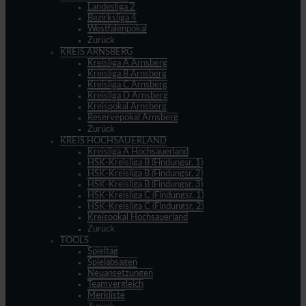
Landesliga 2
Bezirksliga 4
Westfalenpokal
Zurück
KREIS ARNSBERG
Kreisliga A Arnsberg
Kreisliga B Arnsberg
Kreisliga C Arnsberg
Kreisliga D Arnsberg
Kreispokal Arnsberg
Reservepokal Arnsberg
Zurück
KREIS HOCHSAUERLAND
Kreisliga A Hochsauerland
HSK-Kreisliga B (Findungsr. 1)
HSK-Kreisliga B (Findungsr. 2)
HSK-Kreisliga B (Findungsr. 3)
HSK-Kreisliga C (Findungsr. 1)
HSK-Kreisliga C (Findungsr. 2)
Kreispokal Hochsauerland
Zurück
TOOLS
Spieltag
Spielabsagen
Neuansetzungen
Teamvergleich
Merkliste