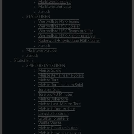
Marktwertsprünge
Marktwertverluste
Zurück
STATISTIKEN
Wertvollste HSK-Teams
Wertvollste HSK-Spieler
Wertvollste HSK-Teams pro Liga
Wertvollste HSK-Spieler pro Liga
Kaderwert-Entwicklung HSK-Teams
Zurück
Marktwert-Guide
Zurück
Statistiken
SPIELERSTATISTIKEN
Meiste Spiele
Meiste gemeinsame Spiele
Meiste Tore
Meiste Tore in einem Spiel
Tore pro Spiel
Tore pro 90 Minuten
Meiste Jokertore
Meiste Last-Minute-Tore
Meiste Elfmeter-Tore
Längste Torserien
Größte Toranteile
Weiße Weste
Meiste Einsatzminuten
Meiste Einwechselungen