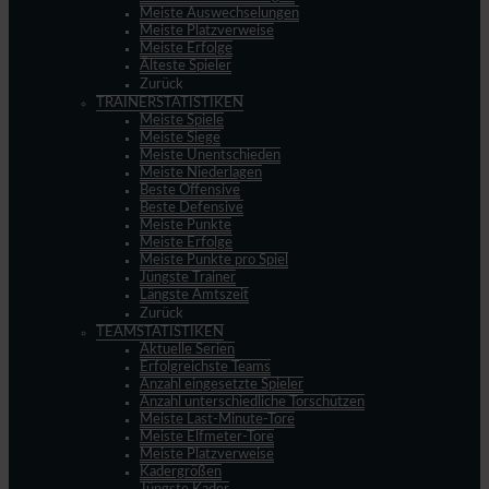
Meiste Auswechselungen
Meiste Platzverweise
Meiste Erfolge
Älteste Spieler
Zurück
TRAINERSTATISTIKEN
Meiste Spiele
Meiste Siege
Meiste Unentschieden
Meiste Niederlagen
Beste Offensive
Beste Defensive
Meiste Punkte
Meiste Erfolge
Meiste Punkte pro Spiel
Jüngste Trainer
Längste Amtszeit
Zurück
TEAMSTATISTIKEN
Aktuelle Serien
Erfolgreichste Teams
Anzahl eingesetzte Spieler
Anzahl unterschiedliche Torschützen
Meiste Last-Minute-Tore
Meiste Elfmeter-Tore
Meiste Platzverweise
Kadergrößen