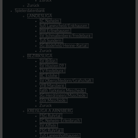
Zurück
Zurück
Spielerdatenbank
LANDESLIGA
SC Neheim I
SuS Langscheid/Enkhausen I
RW Erlinghausen I
SV Schmallenberg/Fredeburg I
TuS Sundern I
SG Bödefeld/Henne-Rartal I
Zurück
BEZIRKSLIGA
SV Brilon I
SV Hüsten 09 I
TV Fredeburg I
BC Eslohe I
SV Oberschledorn/Grafschaft I
VfB Marsberg I
Fatih Türkgücü Meschede I
SG Herdringen/Müschede I
SSV Meschede I
Zurück
KREISLIGA A ARNSBERG
FSG Ruhrtal I
FC Neheim-Erlenbruch I
SV Affeln I
FSG Ruhrtal II
TuS Langenholthausen I