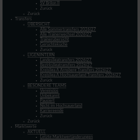
SV Brilon II
Zurück
Zurück
Transfers
ÜBERSICHT
Alle Sommertransfers 2026|27
Alle Trainerwechsel 2026|27
Trainerübersicht
Gerüchteküche
Zurück
LIGENINTERN
Landesligatransfers 2026|27
Bezirksligatransfers 2026|27
Kreisliga A Arnsberg Transfers 2026|27
Kreisliga A Hochsauerland Transfers 2026|27
Zurück
BESONDERE TEAMS
Vereinslos
Unbekannt
Pausiert
Nicht im Hochsauerland
Karriereende
Zurück
Zurück
Marktwerte
AKTUELL
Letzte Marktwertänderungen