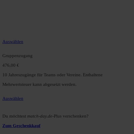
49,99 €
12 Monate unbegrenzter Zugriff auf alle Inhalte. Spare über 15 %
gegenüber dem Monatsabo.
Auswählen
Gruppenzugang
476,00 €
10 Jahreszugänge für Teams oder Vereine. Enthaltene
Mehrwertsteuer kann abgesetzt werden.
Auswählen
Du möchtest
match-day.de
-Plus verschenken?
Zum Geschenkkauf