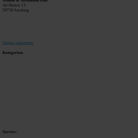
Schulte & Stratmann GbR
Alt Hüsten 13
59759 Arnsberg
Beitrag einreichen
Vertrag widerrufen
Kategorien:
Allgemein
Landesliga 2
Bezirksliga 4
Kreisliga A Arnsberg
Kreisliga A Hochsauerland
Kreisliga B Arnsberg
Kreisliga B Hochsauerland
Kreisliga C Arnsberg
HSK-Kreisliga C West
HSK-Kreisliga C Ost
Kreisliga D Arnsberg
Service: