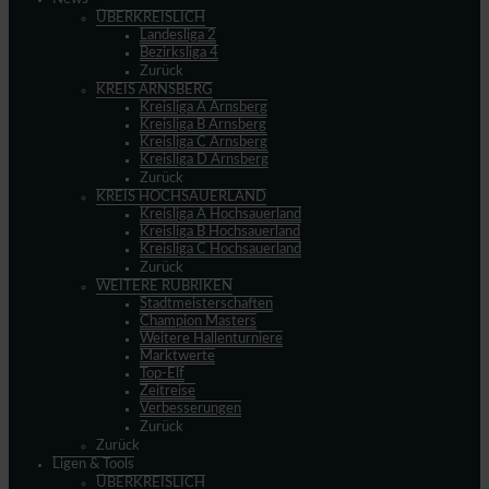
ÜBERKREISLICH
Landesliga 2
Bezirksliga 4
Zurück
KREIS ARNSBERG
Kreisliga A Arnsberg
Kreisliga B Arnsberg
Kreisliga C Arnsberg
Kreisliga D Arnsberg
Zurück
KREIS HOCHSAUERLAND
Kreisliga A Hochsauerland
Kreisliga B Hochsauerland
Kreisliga C Hochsauerland
Zurück
WEITERE RUBRIKEN
Stadtmeisterschaften
Champion Masters
Weitere Hallenturniere
Marktwerte
Top-Elf
Zeitreise
Verbesserungen
Zurück
Zurück
Ligen & Tools
ÜBERKREISLICH