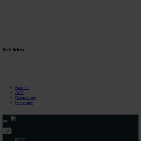
Spieltag
Spielerdatenbank
Transfers
Marktwerte
Statistiken
Gerüchte
Managerspiel
Rechtliches:
Kontakt
Nutzungsbedingungen
Datenschutz
Impressum
Kontakt
AGN
Datenschutz
Impressum
© 2013 - 2026 match-day.de | Die aktuellsten News des Sauerlandfußballs
🌙
News