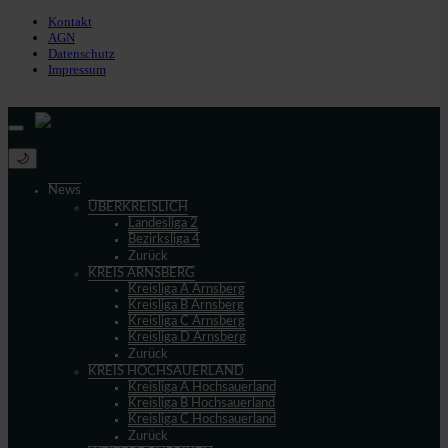
Kontakt
AGN
Datenschutz
Impressum
© 2013 - 2026 match-day.de | Die aktuellsten News des Sauerlandfußballs
🌙
News
ÜBERKREISLICH
Landesliga 2
Bezirksliga 4
Zurück
KREIS ARNSBERG
Kreisliga A Arnsberg
Kreisliga B Arnsberg
Kreisliga C Arnsberg
Kreisliga D Arnsberg
Zurück
KREIS HOCHSAUERLAND
Kreisliga A Hochsauerland
Kreisliga B Hochsauerland
Kreisliga C Hochsauerland
Zurück