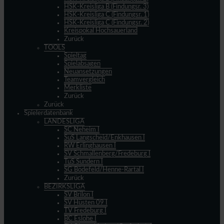
HSK-Kreisliga B (Findungsr. 3)
HSK-Kreisliga C (Findungsr. 1)
HSK-Kreisliga C (Findungsr. 2)
Kreispokal Hochsauerland
Zurück
TOOLS
Spieltag
Spielabsagen
Neuansetzungen
Teamvergleich
Merkliste
Zurück
Zurück
Spielerdatenbank
LANDESLIGA
SC Neheim I
SuS Langscheid/Enkhausen I
RW Erlinghausen I
SV Schmallenberg/Fredeburg I
TuS Sundern I
SG Bödefeld/Henne-Rartal I
Zurück
BEZIRKSLIGA
SV Brilon I
SV Hüsten 09 I
TV Fredeburg I
BC Eslohe I