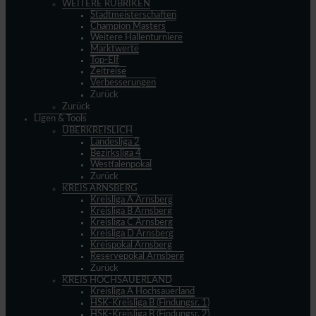
WEITERE RUBRIKEN
Stadtmeisterschaften
Champion Masters
Weitere Hallenturniere
Marktwerte
Top-Elf
Zeitreise
Verbesserungen
Zurück
Zurück
Ligen & Tools
ÜBERKREISLICH
Landesliga 2
Bezirksliga 4
Westfalenpokal
Zurück
KREIS ARNSBERG
Kreisliga A Arnsberg
Kreisliga B Arnsberg
Kreisliga C Arnsberg
Kreisliga D Arnsberg
Kreispokal Arnsberg
Reservepokal Arnsberg
Zurück
KREIS HOCHSAUERLAND
Kreisliga A Hochsauerland
HSK-Kreisliga B (Findungsr. 1)
HSK-Kreisliga B (Findungsr. 2)