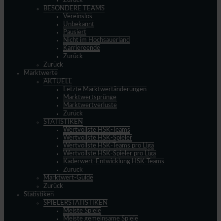
Zurück
BESONDERE TEAMS
Vereinslos
Unbekannt
Pausiert
Nicht im Hochsauerland
Karriereende
Zurück
Zurück
Marktwerte
AKTUELL
Letzte Marktwertänderungen
Marktwertsprünge
Marktwertverluste
Zurück
STATISTIKEN
Wertvollste HSK-Teams
Wertvollste HSK-Spieler
Wertvollste HSK-Teams pro Liga
Wertvollste HSK-Spieler pro Liga
Kaderwert-Entwicklung HSK-Teams
Zurück
Marktwert-Guide
Zurück
Statistiken
SPIELERSTATISTIKEN
Meiste Spiele
Meiste gemeinsame Spiele