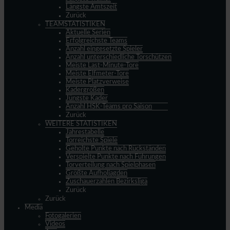
Längste Amtszeit
Zurück
TEAMSTATISTIKEN
Aktuelle Serien
Erfolgreichste Teams
Anzahl eingesetzte Spieler
Anzahl unterschiedliche Torschützen
Meiste Last-Minute-Tore
Meiste Elfmeter-Tore
Meiste Platzverweise
Kadergrößen
Jüngste Kader
Anzahl HSK-Teams pro Saison
Zurück
WEITERE STATISTIKEN
Jahrestabelle
Torreichste Spiele
Geholte Punkte nach Rückständen
Verspielte Punkte nach Führungen
Torverteilung nach Spielphasen
Größte Aufholjagden
Zuschauerzahlen Bezirksliga
Zurück
Zurück
Media
Fotogalerien
Videos