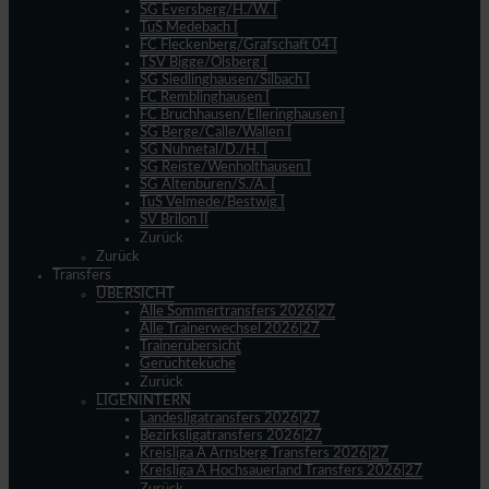
SG Eversberg/H./W. I
TuS Medebach I
FC Fleckenberg/Grafschaft 04 I
TSV Bigge/Olsberg I
SG Siedlinghausen/Silbach I
FC Remblinghausen I
FC Bruchhausen/Elleringhausen I
SG Berge/Calle/Wallen I
SG Nuhnetal/D./H. I
SG Reiste/Wenholthausen I
SG Altenbüren/S./A. I
TuS Velmede/Bestwig I
SV Brilon II
Zurück
Zurück
Transfers
ÜBERSICHT
Alle Sommertransfers 2026|27
Alle Trainerwechsel 2026|27
Trainerübersicht
Gerüchteküche
Zurück
LIGENINTERN
Landesligatransfers 2026|27
Bezirksligatransfers 2026|27
Kreisliga A Arnsberg Transfers 2026|27
Kreisliga A Hochsauerland Transfers 2026|27