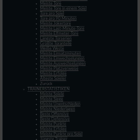
Meiste Tore
Meiste Tore in einem Spiel
Tore pro Spiel
Tore pro 90 Minuten
Meiste Jokertore
Meiste Last-Minute-Tore
Meiste Elfmeter-Tore
Längste Torserien
Größte Toranteile
Weiße Weste
Meiste Einsatzminuten
Meiste Einwechselungen
Meiste Auswechselungen
Meiste Platzverweise
Meiste Erfolge
Älteste Spieler
Zurück
TRAINERSTATISTIKEN
Meiste Spiele
Meiste Siege
Meiste Unentschieden
Meiste Niederlagen
Beste Offensive
Beste Defensive
Meiste Punkte
Meiste Erfolge
Meiste Punkte pro Spiel
Jüngste Trainer