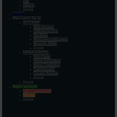
App
eSports
Zurück
Spieltag
Mein match-day.de
ACCOUNT
Mein Account
Zahlungshistorie
Merkliste
Marktwertschätzungen
Besuchte Spiele
Zurück
MANAGERSPIEL
Mein Kader
Meine Aufstellung
Meine Ergebnisse
Transfermarkt
Gesamt-Ranking
Zurück
Zurück
Region wechseln
HSK-Frauenfußball
Menden
Zurück