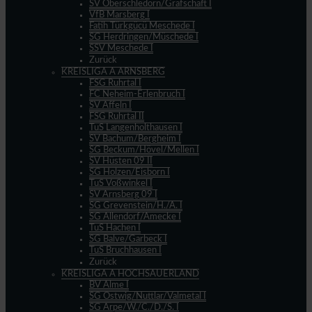
SV Oberschledorn/Grafschaft I
VfB Marsberg I
Fatih Türkgücü Meschede I
SG Herdringen/Müschede I
SSV Meschede I
Zurück
KREISLIGA A ARNSBERG
FSG Ruhrtal I
FC Neheim-Erlenbruch I
SV Affeln I
FSG Ruhrtal II
TuS Langenholthausen I
SV Bachum/Bergheim I
SG Beckum/Hövel/Mellen I
SV Hüsten 09 II
SG Holzen/Eisborn I
TuS Voßwinkel I
SV Arnsberg 09 I
SG Grevenstein/H./A. I
SG Allendorf/Amecke I
TuS Hachen I
SG Balve/Garbeck I
TuS Bruchhausen I
Zurück
KREISLIGA A HOCHSAUERLAND
BV Alme I
SG Ostwig/Nuttlar/Valmetal I
SG Arpe/W./C./D./S. I