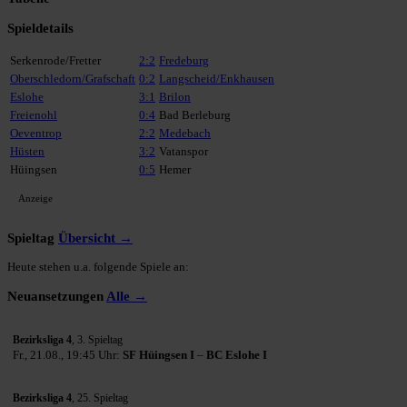
Spieldetails
Serkenrode/Fretter
2:2
Fredeburg
Oberschledorn/Grafschaft
0:2
Langscheid/Enkhausen
Eslohe
3:1
Brilon
Freienohl
0:4
Bad Berleburg
Oeventrop
2:2
Medebach
Hüsten
3:2
Vatanspor
Hüingsen
0:5
Hemer
Anzeige
Spieltag
Übersicht →
Heute stehen u.a. folgende Spiele an:
Neuansetzungen
Alle →
Bezirksliga 4
, 3. Spieltag
Fr., 21.08., 19:45 Uhr:
SF Hüingsen I
–
BC Eslohe I
Bezirksliga 4
, 25. Spieltag