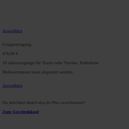
12 Monate unbegrenzter Zugriff auf alle Inhalte. Spare über 15 %
gegenüber dem Monatsabo.
Auswählen
Gruppenzugang
476,00 €
10 Jahreszugänge für Teams oder Vereine. Enthaltene
Mehrwertsteuer kann abgesetzt werden.
Auswählen
Du möchtest
match-day.de
-Plus verschenken?
Zum Geschenkkauf