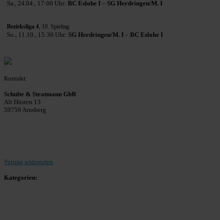
Sa., 24.04., 17:00 Uhr:
BC Eslohe I
–
SG Herdringen/M. I
Bezirksliga 4
, 10. Spieltag
So., 11.10., 15:30 Uhr:
SG Herdringen/M. I
–
BC Eslohe I
Kontakt:
Schulte & Stratmann GbR
Alt Hüsten 13
59759 Arnsberg
Beitrag einreichen
Vertrag widerrufen
Kategorien:
Allgemein
Landesliga 2
Bezirksliga 4