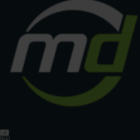
🌙
News