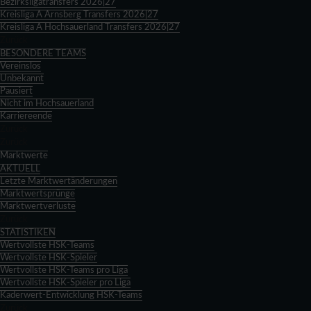
Bezirksligatransfers 2026|27
Kreisliga A Arnsberg Transfers 2026|27
Kreisliga A Hochsauerland Transfers 2026|27
Zurück
BESONDERE TEAMS
Vereinslos
Unbekannt
Pausiert
Nicht im Hochsauerland
Karriereende
Zurück
Zurück
Marktwerte
AKTUELL
Letzte Marktwertänderungen
Marktwertsprünge
Marktwertverluste
Zurück
STATISTIKEN
Wertvollste HSK-Teams
Wertvollste HSK-Spieler
Wertvollste HSK-Teams pro Liga
Wertvollste HSK-Spieler pro Liga
Kaderwert-Entwicklung HSK-Teams
Zurück