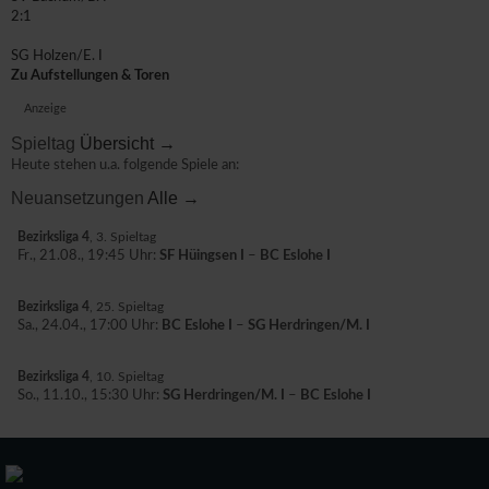
2:1
SG Holzen/E. I
Zu Aufstellungen & Toren
Anzeige
Spieltag
Übersicht →
Heute stehen u.a. folgende Spiele an:
Neuansetzungen
Alle →
Bezirksliga 4
, 3. Spieltag
Fr., 21.08., 19:45 Uhr:
SF Hüingsen I
–
BC Eslohe I
Bezirksliga 4
, 25. Spieltag
Sa., 24.04., 17:00 Uhr:
BC Eslohe I
–
SG Herdringen/M. I
Bezirksliga 4
, 10. Spieltag
So., 11.10., 15:30 Uhr:
SG Herdringen/M. I
–
BC Eslohe I