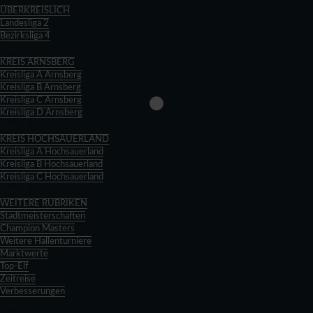
ÜBERKREISLICH
Landesliga 2
Bezirksliga 4
Zurück
KREIS ARNSBERG
Kreisliga A Arnsberg
Kreisliga B Arnsberg
Kreisliga C Arnsberg
Kreisliga D Arnsberg
Zurück
KREIS HOCHSAUERLAND
Kreisliga A Hochsauerland
Kreisliga B Hochsauerland
Kreisliga C Hochsauerland
Zurück
WEITERE RUBRIKEN
Stadtmeisterschaften
Champion Masters
Weitere Hallenturniere
Marktwerte
Top-Elf
Zeitreise
Verbesserungen
Zurück