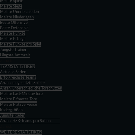
Meiste Spiele
Meiste Siege
Meiste Unentschieden
Meiste Niederlagen
Beste Offensive
Beste Defensive
Meiste Punkte
Meiste Erfolge
Meiste Punkte pro Spiel
Jüngste Trainer
Längste Amtszeit
Zurück
TEAMSTATISTIKEN
Aktuelle Serien
Erfolgreichste Teams
Anzahl eingesetzte Spieler
Anzahl unterschiedliche Torschützen
Meiste Last-Minute-Tore
Meiste Elfmeter-Tore
Meiste Platzverweise
Kadergrößen
Jüngste Kader
Anzahl HSK-Teams pro Saison
Zurück
WEITERE STATISTIKEN