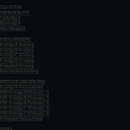
Zurück
Ligen & Tools
ÜBERKREISLICH
Landesliga 2
Bezirksliga 4
Westfalenpokal
Zurück
KREIS ARNSBERG
Kreisliga A Arnsberg
Kreisliga B Arnsberg
Kreisliga C Arnsberg
Kreisliga D Arnsberg
Kreispokal Arnsberg
Reservepokal Arnsberg
Zurück
KREIS HOCHSAUERLAND
Kreisliga A Hochsauerland
HSK-Kreisliga B (Findungsr. 1)
HSK-Kreisliga B (Findungsr. 2)
HSK-Kreisliga B (Findungsr. 3)
HSK-Kreisliga C (Findungsr. 1)
HSK-Kreisliga C (Findungsr. 2)
Kreispokal Hochsauerland
Zurück
TOOLS