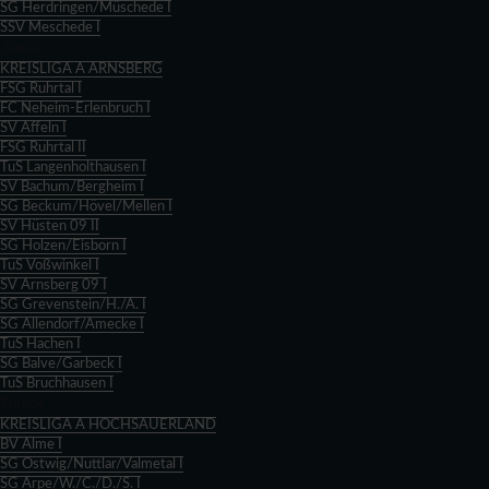
SG Herdringen/Müschede I
SSV Meschede I
Zurück
KREISLIGA A ARNSBERG
FSG Ruhrtal I
FC Neheim-Erlenbruch I
SV Affeln I
FSG Ruhrtal II
TuS Langenholthausen I
SV Bachum/Bergheim I
SG Beckum/Hövel/Mellen I
SV Hüsten 09 II
SG Holzen/Eisborn I
TuS Voßwinkel I
SV Arnsberg 09 I
SG Grevenstein/H./A. I
SG Allendorf/Amecke I
TuS Hachen I
SG Balve/Garbeck I
TuS Bruchhausen I
Zurück
KREISLIGA A HOCHSAUERLAND
BV Alme I
SG Ostwig/Nuttlar/Valmetal I
SG Arpe/W./C./D./S. I