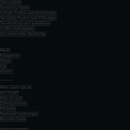
Jahrestabelle
Torreichste Spiele
Geholte Punkte nach Rückständen
Verspielte Punkte nach Führungen
Torverteilung nach Spielphasen
Größte Aufholjagden
Zuschauerzahlen Bezirksliga
Zurück
Zurück
Media
Fotogalerien
Videos
App
eSports
Zurück
Spieltag
Mein match-day.de
ACCOUNT
Mein Account
Zahlungshistorie
Merkliste
Marktwertschätzungen
Besuchte Spiele
Zurück