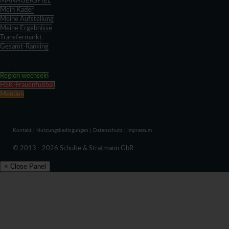
MANAGERSPIEL
Mein Kader
Meine Aufstellung
Meine Ergebnisse
Transfermarkt
Gesamt-Ranking
Zurück
Zurück
Region wechseln
HSK-Frauenfußball
Menden
Zurück
Kontakt
|
Nutzungsbedingungen
|
Datenschutz
|
Impressum
© 2013 - 2026 Schulte & Stratmann GbR
× Close Panel