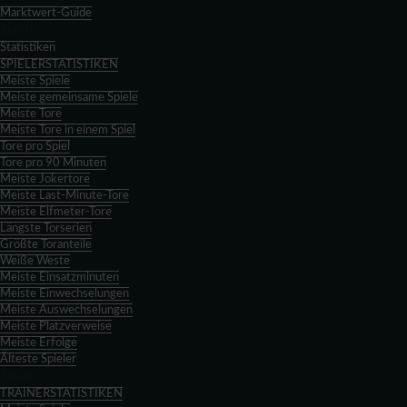
Marktwert-Guide
Zurück
Statistiken
SPIELERSTATISTIKEN
Meiste Spiele
Meiste gemeinsame Spiele
Meiste Tore
Meiste Tore in einem Spiel
Tore pro Spiel
Tore pro 90 Minuten
Meiste Jokertore
Meiste Last-Minute-Tore
Meiste Elfmeter-Tore
Längste Torserien
Größte Toranteile
Weiße Weste
Meiste Einsatzminuten
Meiste Einwechselungen
Meiste Auswechselungen
Meiste Platzverweise
Meiste Erfolge
Älteste Spieler
Zurück
TRAINERSTATISTIKEN