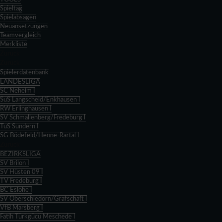
Spieltag
Spielabsagen
Neuansetzungen
Teamvergleich
Merkliste
Zurück
Zurück
Spielerdatenbank
LANDESLIGA
SC Neheim I
SuS Langscheid/Enkhausen I
RW Erlinghausen I
SV Schmallenberg/Fredeburg I
TuS Sundern I
SG Bödefeld/Henne-Rartal I
Zurück
BEZIRKSLIGA
SV Brilon I
SV Hüsten 09 I
TV Fredeburg I
BC Eslohe I
SV Oberschledorn/Grafschaft I
VfB Marsberg I
Fatih Türkgücü Meschede I