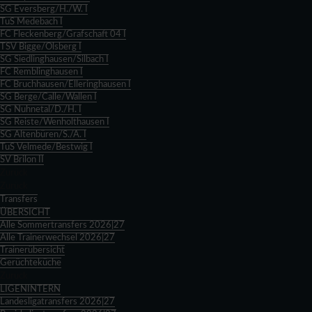
SG Eversberg/H./W. I
TuS Medebach I
FC Fleckenberg/Grafschaft 04 I
TSV Bigge/Olsberg I
SG Siedlinghausen/Silbach I
FC Remblinghausen I
FC Bruchhausen/Elleringhausen I
SG Berge/Calle/Wallen I
SG Nuhnetal/D./H. I
SG Reiste/Wenholthausen I
SG Altenbüren/S./A. I
TuS Velmede/Bestwig I
SV Brilon II
Zurück
Zurück
Transfers
ÜBERSICHT
Alle Sommertransfers 2026|27
Alle Trainerwechsel 2026|27
Trainerübersicht
Gerüchteküche
Zurück
LIGENINTERN
Landesligatransfers 2026|27