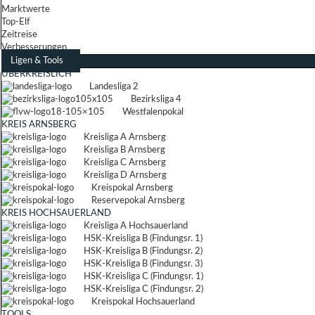
Marktwerte
Top-Elf
Zeitreise
Verbesserungen
Ligen & Tools
ÜBERKREISLICH
Landesliga 2
Bezirksliga 4
Westfalenpokal
KREIS ARNSBERG
Kreisliga A Arnsberg
Kreisliga B Arnsberg
Kreisliga C Arnsberg
Kreisliga D Arnsberg
Kreispokal Arnsberg
Reservepokal Arnsberg
KREIS HOCHSAUERLAND
Kreisliga A Hochsauerland
HSK-Kreisliga B (Findungsr. 1)
HSK-Kreisliga B (Findungsr. 2)
HSK-Kreisliga B (Findungsr. 3)
HSK-Kreisliga C (Findungsr. 1)
HSK-Kreisliga C (Findungsr. 2)
Kreispokal Hochsauerland
TOOLS