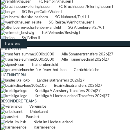
FC Remblinghausen I
FC Bruchhausen/Elleringhausen I
SG Berge/Calle/Wallen I
SG Nuhnetal/D./H. I
SG Reiste/Wenholthausen I
SG Altenbüren/S./A. I
TuS Velmede/Bestwig I
SV Brilon II
Transfers
ÜBERSICHT
Alle Sommertransfers 2026|27
Alle Trainerwechsel 2026|27
Trainerübersicht
Gerüchteküche
LIGENINTERN
Landesligatransfers 2026|27
Bezirksligatransfers 2026|27
Kreisliga A Arnsberg Transfers 2026|27
Kreisliga A Hochsauerland Transfers 2026|27
BESONDERE TEAMS
Vereinslos
Unbekannt
Pausiert
Nicht im Hochsauerland
Karriereende