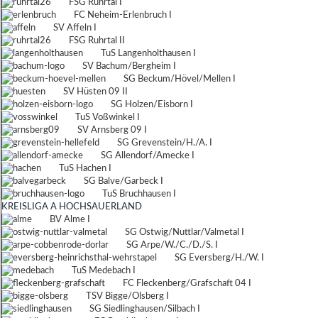
FSG Ruhrtal I
FC Neheim-Erlenbruch I
SV Affeln I
FSG Ruhrtal II
TuS Langenholthausen I
SV Bachum/Bergheim I
SG Beckum/Hövel/Mellen I
SV Hüsten 09 II
SG Holzen/Eisborn I
TuS Voßwinkel I
SV Arnsberg 09 I
SG Grevenstein/H./A. I
SG Allendorf/Amecke I
TuS Hachen I
SG Balve/Garbeck I
TuS Bruchhausen I
KREISLIGA A HOCHSAUERLAND
BV Alme I
SG Ostwig/Nuttlar/Valmetal I
SG Arpe/W./C./D./S. I
SG Eversberg/H./W. I
TuS Medebach I
FC Fleckenberg/Grafschaft 04 I
TSV Bigge/Olsberg I
SG Siedlinghausen/Silbach I