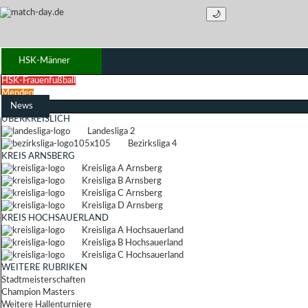
🌙
HSK-Männer
HSK-Frauenfußball
Menden
News
ÜBERKREISLICH
Landesliga 2
Bezirksliga 4
KREIS ARNSBERG
Kreisliga A Arnsberg
Kreisliga B Arnsberg
Kreisliga C Arnsberg
Kreisliga D Arnsberg
KREIS HOCHSAUERLAND
Kreisliga A Hochsauerland
Kreisliga B Hochsauerland
Kreisliga C Hochsauerland
WEITERE RUBRIKEN
Stadtmeisterschaften
Champion Masters
Weitere Hallenturniere