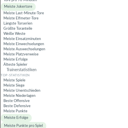
Tore pro 90 Minuten
Meiste Jokertore
Meiste Last-Minute-Tore
Meiste Elfmeter-Tore
Längste Torserien
Größte Toranteile
Weiße Weste
Meiste Einsatzminuten
Meiste Einwechselungen
Meiste Auswechselungen
Meiste Platzverweise
Meiste Erfolge
Älteste Spieler
Trainerstatistiken
Meiste Spiele
Meiste Siege
Meiste Unentschieden
Meiste Niederlagen
Beste Offensive
Beste Defensive
Meiste Punkte
Meiste Erfolge
Meiste Punkte pro Spiel