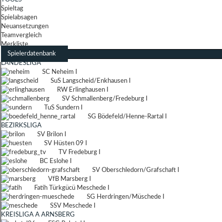
Spieltag
Spielabsagen
Neuansetzungen
Teamvergleich
Merkliste
Spielerdatenbank
LANDESLIGA
SC Neheim I
SuS Langscheid/Enkhausen I
RW Erlinghausen I
SV Schmallenberg/Fredeburg I
TuS Sundern I
SG Bödefeld/Henne-Rartal I
BEZIRKSLIGA
SV Brilon I
SV Hüsten 09 I
TV Fredeburg I
BC Eslohe I
SV Oberschledorn/Grafschaft I
VfB Marsberg I
Fatih Türkgücü Meschede I
SG Herdringen/Müschede I
SSV Meschede I
KREISLIGA A ARNSBERG