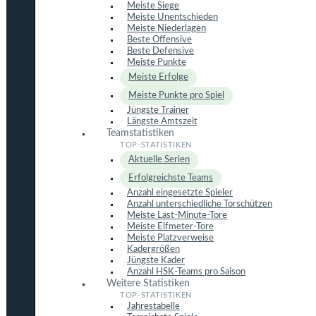
Meiste Siege
Meiste Unentschieden
Meiste Niederlagen
Beste Offensive
Beste Defensive
Meiste Punkte
Meiste Erfolge
Meiste Punkte pro Spiel
Jüngste Trainer
Längste Amtszeit
Teamstatistiken
Aktuelle Serien
Erfolgreichste Teams
Anzahl eingesetzte Spieler
Anzahl unterschiedliche Torschützen
Meiste Last-Minute-Tore
Meiste Elfmeter-Tore
Meiste Platzverweise
Kadergrößen
Jüngste Kader
Anzahl HSK-Teams pro Saison
Weitere Statistiken
Jahrestabelle