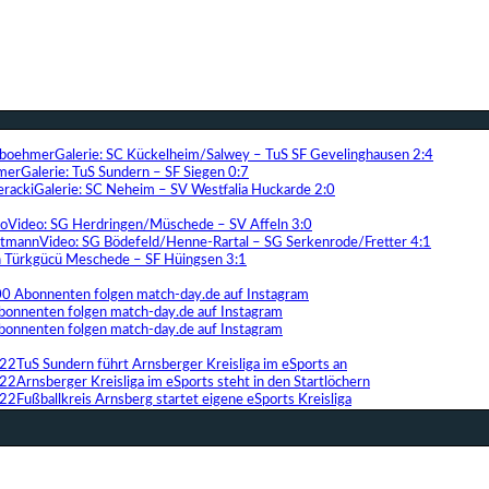
Galerie: SC Kückelheim/Salwey – TuS SF Gevelinghausen 2:4
Galerie: TuS Sundern – SF Siegen 0:7
Galerie: SC Neheim – SV Westfalia Huckarde 2:0
Video: SG Herdringen/Müschede – SV Affeln 3:0
Video: SG Bödefeld/Henne-Rartal – SG Serkenrode/Fretter 4:1
ih Türkgücü Meschede – SF Hüingsen 3:1
00 Abonnenten folgen match-day.de auf Instagram
bonnenten folgen match-day.de auf Instagram
bonnenten folgen match-day.de auf Instagram
TuS Sundern führt Arnsberger Kreisliga im eSports an
Arnsberger Kreisliga im eSports steht in den Startlöchern
Fußballkreis Arnsberg startet eigene eSports Kreisliga