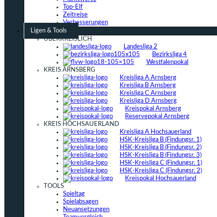
Top-Elf
Zeitreise
Verbesserungen
Ligen & Tools
ÜBERKREISLICH
Landesliga 2
Bezirksliga 4
Westfalenpokal
KREIS ARNSBERG
Kreisliga A Arnsberg
Kreisliga B Arnsberg
Kreisliga C Arnsberg
Kreisliga D Arnsberg
Kreispokal Arnsberg
Reservepokal Arnsberg
KREIS HOCHSAUERLAND
Kreisliga A Hochsauerland
HSK-Kreisliga B (Findungsr. 1)
HSK-Kreisliga B (Findungsr. 2)
HSK-Kreisliga B (Findungsr. 3)
HSK-Kreisliga C (Findungsr. 1)
HSK-Kreisliga C (Findungsr. 2)
Kreispokal Hochsauerland
TOOLS
Spieltag
Spielabsagen
Neuansetzungen