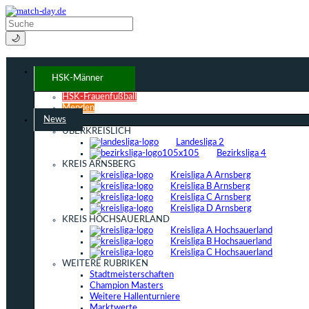
🌙
HSK-Männer
HSK-Frauenfußball
Menden
News
ÜBERKREISLICH
Landesliga 2
Bezirksliga 4
KREIS ARNSBERG
Kreisliga A Arnsberg
Kreisliga B Arnsberg
Kreisliga C Arnsberg
Kreisliga D Arnsberg
KREIS HOCHSAUERLAND
Kreisliga A Hochsauerland
Kreisliga B Hochsauerland
Kreisliga C Hochsauerland
WEITERE RUBRIKEN
Stadtmeisterschaften
Champion Masters
Weitere Hallenturniere
Marktwerte