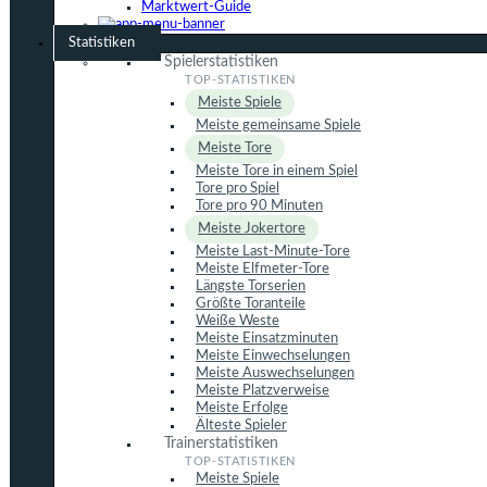
Marktwert-Guide
Statistiken
Spielerstatistiken
Meiste Spiele
Meiste gemeinsame Spiele
Meiste Tore
Meiste Tore in einem Spiel
Tore pro Spiel
Tore pro 90 Minuten
Meiste Jokertore
Meiste Last-Minute-Tore
Meiste Elfmeter-Tore
Längste Torserien
Größte Toranteile
Weiße Weste
Meiste Einsatzminuten
Meiste Einwechselungen
Meiste Auswechselungen
Meiste Platzverweise
Meiste Erfolge
Älteste Spieler
Trainerstatistiken
Meiste Spiele