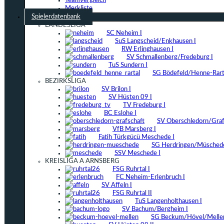
Teamvergleich
Merkliste
Spielerdatenbank
LANDESLIGA
SC Neheim I
SuS Langscheid/Enkhausen I
RW Erlinghausen I
SV Schmallenberg/Fredeburg I
TuS Sundern I
SG Bödefeld/Henne-Rarta
BEZIRKSLIGA
SV Brilon I
SV Hüsten 09 I
TV Fredeburg I
BC Eslohe I
SV Oberschledorn/Grafs
VfB Marsberg I
Fatih Türkgücü Meschede I
SG Herdringen/Müschede
SSV Meschede I
KREISLIGA A ARNSBERG
FSG Ruhrtal I
FC Neheim-Erlenbruch I
SV Affeln I
FSG Ruhrtal II
TuS Langenholthausen I
SV Bachum/Bergheim I
SG Beckum/Hövel/Mellen