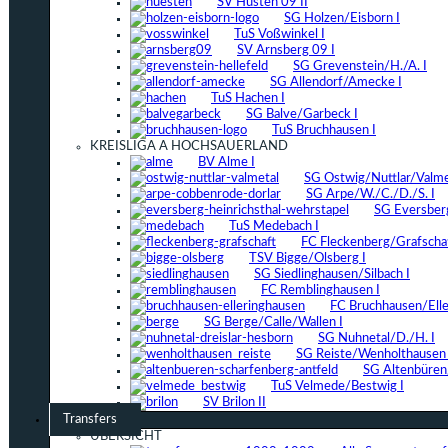
SV Hüsten 09 II
SG Holzen/Eisborn I
TuS Voßwinkel I
SV Arnsberg 09 I
SG Grevenstein/H./A. I
SG Allendorf/Amecke I
TuS Hachen I
SG Balve/Garbeck I
TuS Bruchhausen I
KREISLIGA A HOCHSAUERLAND
BV Alme I
SG Ostwig/Nuttlar/Valmet
SG Arpe/W./C./D./S. I
SG Eversber
TuS Medebach I
FC Fleckenberg/Grafschaf
TSV Bigge/Olsberg I
SG Siedlinghausen/Silbach I
FC Remblinghausen I
FC Bruchhausen/Elle
SG Berge/Calle/Wallen I
SG Nuhnetal/D./H. I
SG Reiste/Wenholthausen 
SG Altenbüren/
TuS Velmede/Bestwig I
SV Brilon II
Transfers
ÜBERSICHT