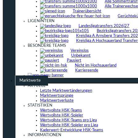
Alle Sommertrans
Alle Trainerwechs
Trainerübersicht
Gerüchtek
LIGENINTERN
Landesligatransfers 2026|27
Bezirksligatransfers 2
Kreisliga A Arnsberg Transfers 20
Kreisliga A Hochsauerland Transfe
BESONDERE TEAMS
Vereinslos
Unbekannt
Pausiert
Nicht im Hochsauerland
Karriereende
Marktwerte
AKTUELL
Letzte Marktwertänderungen
Marktwertsprünge
Marktwertverluste
STATISTIKEN
Wertvollste HSK-Teams
Wertvollste HSK-Spieler
Wertvollste HSK-Teams pro Liga
Wertvollste HSK-Spieler pro Liga
Kaderwert-Entwicklung HSK-Teams
INFORMATIONEN