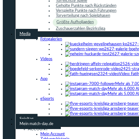
Torreichste Spiele
Geholte Punkte nach Rückständen
Verspielte Punkte nach Führungen
Torverteilung nach Spielphasen
Größte Aufholjagden
Zuschauerzahlen Bezirksliga
Media
Fotogalerien
Videos
Video: Fat
App
Mehr als 7.0
Mehr als 6.000 A
Mehr als 5.000 A
eSports
Spieltag
Mein match-day.de
ACCOUNT
Mein Account