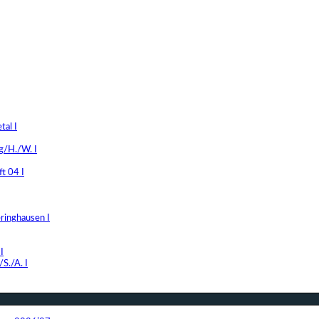
al I
g/H./W. I
t 04 I
ringhausen I
I
S./A. I