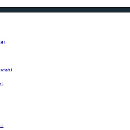
l I
chaft I
 I
 I