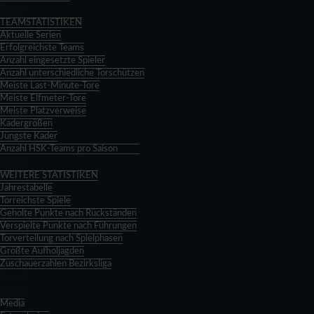
Zurück
TEAMSTATISTIKEN
Aktuelle Serien
Erfolgreichste Teams
Anzahl eingesetzte Spieler
Anzahl unterschiedliche Torschützen
Meiste Last-Minute-Tore
Meiste Elfmeter-Tore
Meiste Platzverweise
Kadergrößen
Jüngste Kader
Anzahl HSK-Teams pro Saison
Zurück
WEITERE STATISTIKEN
Jahrestabelle
Torreichste Spiele
Geholte Punkte nach Rückständen
Verspielte Punkte nach Führungen
Torverteilung nach Spielphasen
Größte Aufholjagden
Zuschauerzahlen Bezirksliga
Zurück
Zurück
Media