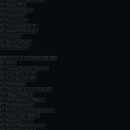
SG Beckum/Hövel/Mellen I
SV Hüsten 09 II
SG Holzen/Eisborn I
TuS Voßwinkel I
SV Arnsberg 09 I
SG Grevenstein/H./A. I
SG Allendorf/Amecke I
TuS Hachen I
SG Balve/Garbeck I
TuS Bruchhausen I
Zurück
KREISLIGA A HOCHSAUERLAND
BV Alme I
SG Ostwig/Nuttlar/Valmetal I
SG Arpe/W./C./D./S. I
SG Eversberg/H./W. I
TuS Medebach I
FC Fleckenberg/Grafschaft 04 I
TSV Bigge/Olsberg I
SG Siedlinghausen/Silbach I
FC Remblinghausen I
FC Bruchhausen/Elleringhausen I
SG Berge/Calle/Wallen I
SG Nuhnetal/D./H. I
SG Reiste/Wenholthausen I