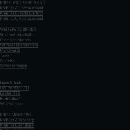
KREIS HOCHSAUERLAND
Kreisliga A Hochsauerland
Kreisliga B Hochsauerland
Kreisliga C Hochsauerland
Zurück
WEITERE RUBRIKEN
Stadtmeisterschaften
Champion Masters
Weitere Hallenturniere
Marktwerte
Top-Elf
Zeitreise
Verbesserungen
Zurück
Zurück
Ligen & Tools
ÜBERKREISLICH
Landesliga 2
Bezirksliga 4
Westfalenpokal
Zurück
KREIS ARNSBERG
Kreisliga A Arnsberg
Kreisliga B Arnsberg