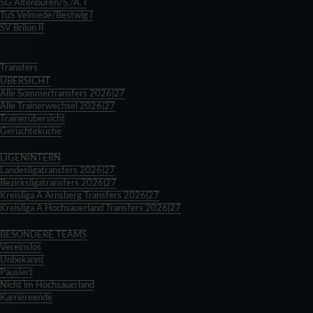
SG Altenbüren/S./A. I
TuS Velmede/Bestwig I
SV Brilon II
Zurück
Zurück
Transfers
ÜBERSICHT
Alle Sommertransfers 2026|27
Alle Trainerwechsel 2026|27
Trainerübersicht
Gerüchteküche
Zurück
LIGENINTERN
Landesligatransfers 2026|27
Bezirksligatransfers 2026|27
Kreisliga A Arnsberg Transfers 2026|27
Kreisliga A Hochsauerland Transfers 2026|27
Zurück
BESONDERE TEAMS
Vereinslos
Unbekannt
Pausiert
Nicht im Hochsauerland
Karriereende
Zurück