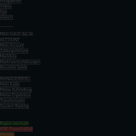
Fotogalerien
Videos
App
eSports
Zurück
Spieltag
Mein match-day.de
ACCOUNT
Mein Account
Zahlungshistorie
Merkliste
Marktwertschätzungen
Besuchte Spiele
Zurück
MANAGERSPIEL
Mein Kader
Meine Aufstellung
Meine Ergebnisse
Transfermarkt
Gesamt-Ranking
Zurück
Zurück
Region wechseln
HSK-Frauenfußball
Menden