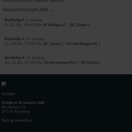
Heute stehen u.a. folgende Spiele an:
Neuansetzungen
Alle →
Bezirksliga 4
, 3. Spieltag
Fr., 21.08., 19:45 Uhr:
SF Hüingsen I
–
BC Eslohe I
Bezirksliga 4
, 25. Spieltag
Sa., 24.04., 17:00 Uhr:
BC Eslohe I
–
SG Herdringen/M. I
Bezirksliga 4
, 10. Spieltag
So., 11.10., 15:30 Uhr:
SG Herdringen/M. I
–
BC Eslohe I
Kontakt:
Schulte & Stratmann GbR
Alt Hüsten 13
59759 Arnsberg
Beitrag einreichen