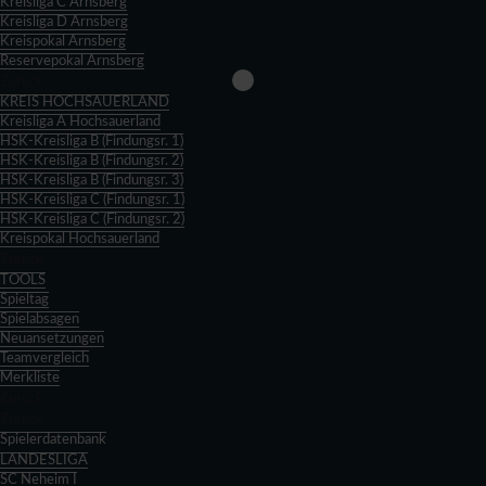
Kreisliga C Arnsberg
Kreisliga D Arnsberg
Kreispokal Arnsberg
Reservepokal Arnsberg
Zurück
KREIS HOCHSAUERLAND
Kreisliga A Hochsauerland
HSK-Kreisliga B (Findungsr. 1)
HSK-Kreisliga B (Findungsr. 2)
HSK-Kreisliga B (Findungsr. 3)
HSK-Kreisliga C (Findungsr. 1)
HSK-Kreisliga C (Findungsr. 2)
Kreispokal Hochsauerland
Zurück
TOOLS
Spieltag
Spielabsagen
Neuansetzungen
Teamvergleich
Merkliste
Zurück
Zurück
Spielerdatenbank
LANDESLIGA
SC Neheim I