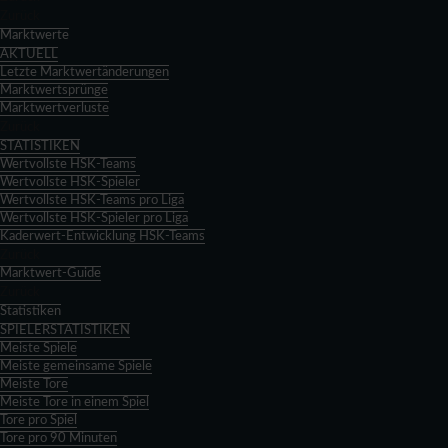
Zurück
Marktwerte
AKTUELL
Letzte Marktwertänderungen
Marktwertsprünge
Marktwertverluste
Zurück
STATISTIKEN
Wertvollste HSK-Teams
Wertvollste HSK-Spieler
Wertvollste HSK-Teams pro Liga
Wertvollste HSK-Spieler pro Liga
Kaderwert-Entwicklung HSK-Teams
Zurück
Marktwert-Guide
Zurück
Statistiken
SPIELERSTATISTIKEN
Meiste Spiele
Meiste gemeinsame Spiele
Meiste Tore
Meiste Tore in einem Spiel
Tore pro Spiel
Tore pro 90 Minuten