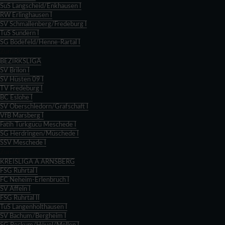
SuS Langscheid/Enkhausen I
RW Erlinghausen I
SV Schmallenberg/Fredeburg I
TuS Sundern I
SG Bödefeld/Henne-Rartal I
Zurück
BEZIRKSLIGA
SV Brilon I
SV Hüsten 09 I
TV Fredeburg I
BC Eslohe I
SV Oberschledorn/Grafschaft I
VfB Marsberg I
Fatih Türkgücü Meschede I
SG Herdringen/Müschede I
SSV Meschede I
Zurück
KREISLIGA A ARNSBERG
FSG Ruhrtal I
FC Neheim-Erlenbruch I
SV Affeln I
FSG Ruhrtal II
TuS Langenholthausen I
SV Bachum/Bergheim I