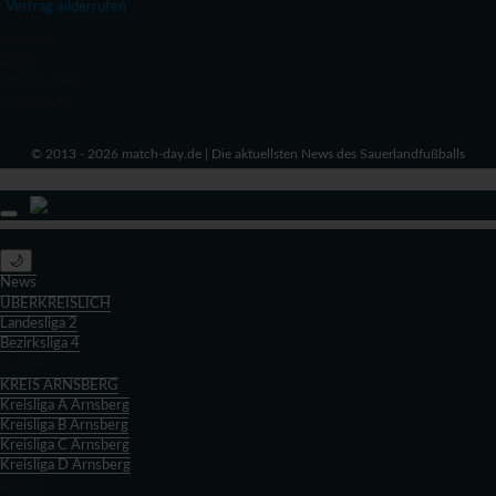
Vertrag widerrufen
Kontakt
AGN
Datenschutz
Impressum
© 2013 - 2026 match-day.de | Die aktuellsten News des Sauerlandfußballs
🌙
News
ÜBERKREISLICH
Landesliga 2
Bezirksliga 4
Zurück
KREIS ARNSBERG
Kreisliga A Arnsberg
Kreisliga B Arnsberg
Kreisliga C Arnsberg
Kreisliga D Arnsberg
Zurück