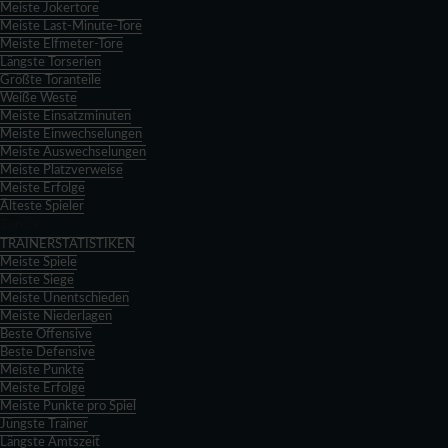
Meiste Jokertore
Meiste Last-Minute-Tore
Meiste Elfmeter-Tore
Längste Torserien
Größte Toranteile
Weiße Weste
Meiste Einsatzminuten
Meiste Einwechselungen
Meiste Auswechselungen
Meiste Platzverweise
Meiste Erfolge
Älteste Spieler
Zurück
TRAINERSTATISTIKEN
Meiste Spiele
Meiste Siege
Meiste Unentschieden
Meiste Niederlagen
Beste Offensive
Beste Defensive
Meiste Punkte
Meiste Erfolge
Meiste Punkte pro Spiel
Jüngste Trainer
Längste Amtszeit