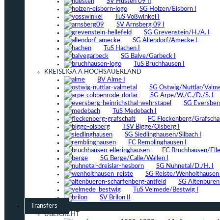
SV Hüsten 09 II
SG Holzen/Eisborn I
TuS Voßwinkel I
SV Arnsberg 09 I
SG Grevenstein/H./A. I
SG Allendorf/Amecke I
TuS Hachen I
SG Balve/Garbeck I
TuS Bruchhausen I
KREISLIGA A HOCHSAUERLAND
BV Alme I
SG Ostwig/Nuttlar/Valmet
SG Arpe/W./C./D./S. I
SG Eversber
TuS Medebach I
FC Fleckenberg/Grafschaf
TSV Bigge/Olsberg I
SG Siedlinghausen/Silbach I
FC Remblinghausen I
FC Bruchhausen/Elle
SG Berge/Calle/Wallen I
SG Nuhnetal/D./H. I
SG Reiste/Wenholthausen 
SG Altenbüren/
TuS Velmede/Bestwig I
SV Brilon II
Transfers
ÜBERSICHT