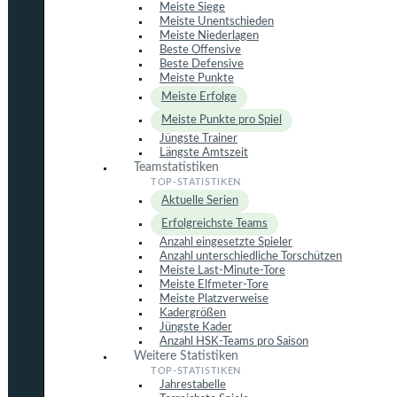
Meiste Siege
Meiste Unentschieden
Meiste Niederlagen
Beste Offensive
Beste Defensive
Meiste Punkte
Meiste Erfolge
Meiste Punkte pro Spiel
Jüngste Trainer
Längste Amtszeit
Teamstatistiken
Aktuelle Serien
Erfolgreichste Teams
Anzahl eingesetzte Spieler
Anzahl unterschiedliche Torschützen
Meiste Last-Minute-Tore
Meiste Elfmeter-Tore
Meiste Platzverweise
Kadergrößen
Jüngste Kader
Anzahl HSK-Teams pro Saison
Weitere Statistiken
Jahrestabelle