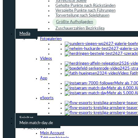
Torreichste Spiele
Geholte Punkte nach Rückständen
Verspielte Punkte nach Führungen
Torverteilung nach Spielphasen
Größte Aufholjagden
Zuschauerzahlen Bezirksliga
Media
Fotogalerien
Videos
Video: Fat
App
Mehr als 7.0
Mehr als 6.000 A
Mehr als 5.000 A
eSports
Spieltag
Mein match-day.de
ACCOUNT
Mein Account