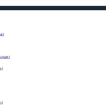
l I
chaft I
 I
 I