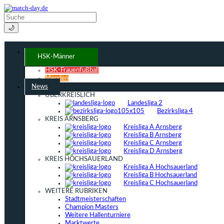
🌙
HSK-Männer
HSK-Frauenfußball
Menden
News
ÜBERKREISLICH
Landesliga 2
Bezirksliga 4
KREIS ARNSBERG
Kreisliga A Arnsberg
Kreisliga B Arnsberg
Kreisliga C Arnsberg
Kreisliga D Arnsberg
KREIS HOCHSAUERLAND
Kreisliga A Hochsauerland
Kreisliga B Hochsauerland
Kreisliga C Hochsauerland
WEITERE RUBRIKEN
Stadtmeisterschaften
Champion Masters
Weitere Hallenturniere
Marktwerte