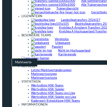
Alle Sommertrans
Alle Trainerwechs
Trainerübersicht
Gerüchtek
LIGENINTERN
Landesligatransfers 2026|27
Bezirksligatransfers 2
Kreisliga A Arnsberg Transfers 20
Kreisliga A Hochsauerland Transfe
BESONDERE TEAMS
Vereinslos
Unbekannt
Pausiert
Nicht im Hochsauerland
Karriereende
Marktwerte
AKTUELL
Letzte Marktwertänderungen
Marktwertsprünge
Marktwertverluste
STATISTIKEN
Wertvollste HSK-Teams
Wertvollste HSK-Spieler
Wertvollste HSK-Teams pro Liga
Wertvollste HSK-Spieler pro Liga
Kaderwert-Entwicklung HSK-Teams
INFORMATIONEN