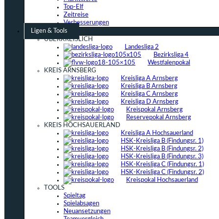
Top-Elf
Zeitreise
Verbesserungen
Ligen & Tools
ÜBERKREISLICH
Landesliga 2
Bezirksliga 4
Westfalenpokal
KREIS ARNSBERG
Kreisliga A Arnsberg
Kreisliga B Arnsberg
Kreisliga C Arnsberg
Kreisliga D Arnsberg
Kreispokal Arnsberg
Reservepokal Arnsberg
KREIS HOCHSAUERLAND
Kreisliga A Hochsauerland
HSK-Kreisliga B (Findungsr. 1)
HSK-Kreisliga B (Findungsr. 2)
HSK-Kreisliga B (Findungsr. 3)
HSK-Kreisliga C (Findungsr. 1)
HSK-Kreisliga C (Findungsr. 2)
Kreispokal Hochsauerland
TOOLS
Spieltag
Spielabsagen
Neuansetzungen