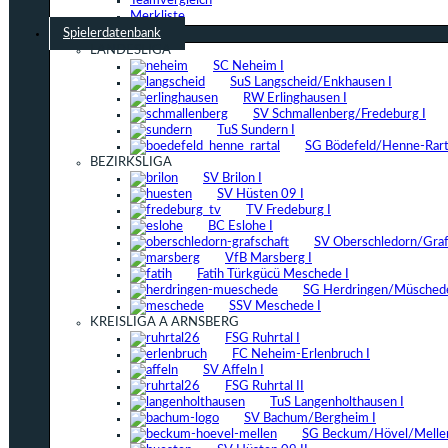
Teamvergleich
Merkliste
Spielerdatenbank
LANDESLIGA
SC Neheim I
SuS Langscheid/Enkhausen I
RW Erlinghausen I
SV Schmallenberg/Fredeburg I
TuS Sundern I
SG Bödefeld/Henne-Rarta
BEZIRKSLIGA
SV Brilon I
SV Hüsten 09 I
TV Fredeburg I
BC Eslohe I
SV Oberschledorn/Grafs
VfB Marsberg I
Fatih Türkgücü Meschede I
SG Herdringen/Müschede
SSV Meschede I
KREISLIGA A ARNSBERG
FSG Ruhrtal I
FC Neheim-Erlenbruch I
SV Affeln I
FSG Ruhrtal II
TuS Langenholthausen I
SV Bachum/Bergheim I
SG Beckum/Hövel/Mellen