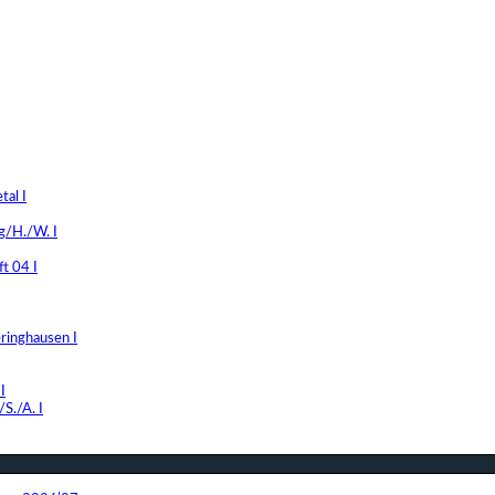
al I
g/H./W. I
t 04 I
ringhausen I
I
S./A. I