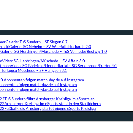
Galerie: TuS Sundern – SF Siegen 0:7
Galerie: SC Neheim – SV Westfalia Huckarde 2:0
Galerie: SG Herdringen/Müschede – TuS Velmede/Bestwig 1:0
Video: SG Herdringen/Müschede – SV Affeln 3:0
Video: SG Bödefeld/Henne-Rartal – SG Serkenrode/Fretter 4:1
ih Türkgücü Meschede – SF Hüingsen 3:1
00 Abonnenten folgen match-day.de auf Instagram
bonnenten folgen match-day.de auf Instagram
bonnenten folgen match-day.de auf Instagram
TuS Sundern führt Arnsberger Kreisliga im eSports an
Arnsberger Kreisliga im eSports steht in den Startlöchern
Fußballkreis Arnsberg startet eigene eSports Kreisliga