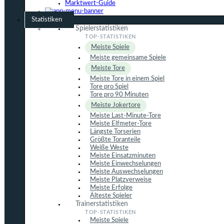
Marktwert-Guide
Statistiken
Spielerstatistiken
Meiste Spiele
Meiste gemeinsame Spiele
Meiste Tore
Meiste Tore in einem Spiel
Tore pro Spiel
Tore pro 90 Minuten
Meiste Jokertore
Meiste Last-Minute-Tore
Meiste Elfmeter-Tore
Längste Torserien
Größte Toranteile
Weiße Weste
Meiste Einsatzminuten
Meiste Einwechselungen
Meiste Auswechselungen
Meiste Platzverweise
Meiste Erfolge
Älteste Spieler
Trainerstatistiken
Meiste Spiele