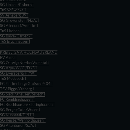
SG Holzen/Eisborn I
TuS Voßwinkel I
SV Arnsberg 09 I
SG Grevenstein/H./A. I
SG Allendorf/Amecke I
TuS Hachen I
SG Balve/Garbeck I
TuS Bruchhausen I
Zurück
KREISLIGA A HOCHSAUERLAND
BV Alme I
SG Ostwig/Nuttlar/Valmetal I
SG Arpe/W./C./D./S. I
SG Eversberg/H./W. I
TuS Medebach I
FC Fleckenberg/Grafschaft 04 I
TSV Bigge/Olsberg I
SG Siedlinghausen/Silbach I
FC Remblinghausen I
FC Bruchhausen/Elleringhausen I
SG Berge/Calle/Wallen I
SG Nuhnetal/D./H. I
SG Reiste/Wenholthausen I
SG Altenbüren/S./A. I