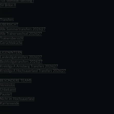
TuS Velmede/Bestwig I
SV Brilon II
Zurück
Zurück
Transfers
ÜBERSICHT
Alle Sommertransfers 2026|27
Alle Trainerwechsel 2026|27
Trainerübersicht
Gerüchteküche
Zurück
LIGENINTERN
Landesligatransfers 2026|27
Bezirksligatransfers 2026|27
Kreisliga A Arnsberg Transfers 2026|27
Kreisliga A Hochsauerland Transfers 2026|27
Zurück
BESONDERE TEAMS
Vereinslos
Unbekannt
Pausiert
Nicht im Hochsauerland
Karriereende
Zurück
Zurück