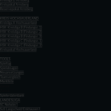
Kreisliga D Arnsberg
Kreispokal Arnsberg
Reservepokal Arnsberg
Zurück
KREIS HOCHSAUERLAND
Kreisliga A Hochsauerland
HSK-Kreisliga B (Findungsr. 1)
HSK-Kreisliga B (Findungsr. 2)
HSK-Kreisliga B (Findungsr. 3)
HSK-Kreisliga C (Findungsr. 1)
HSK-Kreisliga C (Findungsr. 2)
Kreispokal Hochsauerland
Zurück
TOOLS
Spieltag
Spielabsagen
Neuansetzungen
Teamvergleich
Merkliste
Zurück
Zurück
Spielerdatenbank
LANDESLIGA
SC Neheim I
SuS Langscheid/Enkhausen I