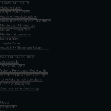
TEAMSTATISTIKEN
Aktuelle Serien
Erfolgreichste Teams
Anzahl eingesetzte Spieler
Anzahl unterschiedliche Torschützen
Meiste Last-Minute-Tore
Meiste Elfmeter-Tore
Meiste Platzverweise
Kadergrößen
Jüngste Kader
Anzahl HSK-Teams pro Saison
Zurück
WEITERE STATISTIKEN
Jahrestabelle
Torreichste Spiele
Geholte Punkte nach Rückständen
Verspielte Punkte nach Führungen
Torverteilung nach Spielphasen
Größte Aufholjagden
Zuschauerzahlen Bezirksliga
Zurück
Zurück
Media
Fotogalerien