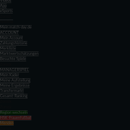
Videos
App
eSports
Zurück
Spieltag
Mein match-day.de
ACCOUNT
Mein Account
Zahlungshistorie
Merkliste
Marktwertschätzungen
Besuchte Spiele
Zurück
MANAGERSPIEL
Mein Kader
Meine Aufstellung
Meine Ergebnisse
Transfermarkt
Gesamt-Ranking
Zurück
Zurück
Region wechseln
HSK-Frauenfußball
Menden
Zurück