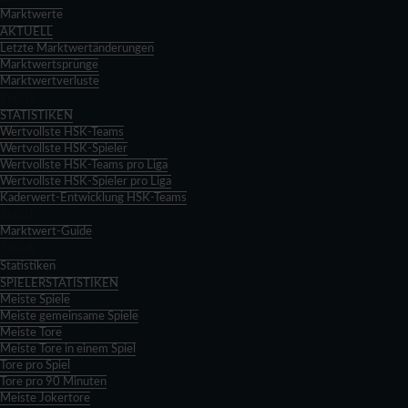
Marktwerte
AKTUELL
Letzte Marktwertänderungen
Marktwertsprünge
Marktwertverluste
Zurück
STATISTIKEN
Wertvollste HSK-Teams
Wertvollste HSK-Spieler
Wertvollste HSK-Teams pro Liga
Wertvollste HSK-Spieler pro Liga
Kaderwert-Entwicklung HSK-Teams
Zurück
Marktwert-Guide
Zurück
Statistiken
SPIELERSTATISTIKEN
Meiste Spiele
Meiste gemeinsame Spiele
Meiste Tore
Meiste Tore in einem Spiel
Tore pro Spiel
Tore pro 90 Minuten
Meiste Jokertore