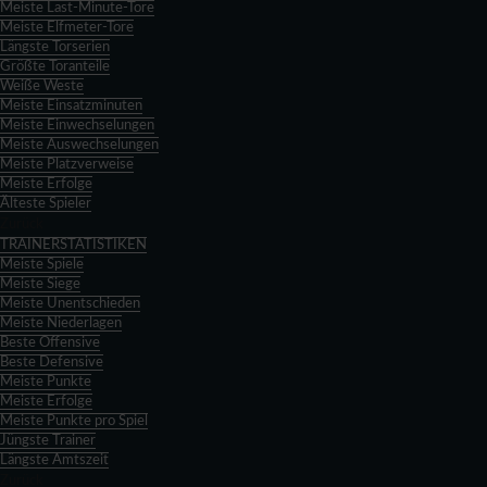
Meiste Last-Minute-Tore
Meiste Elfmeter-Tore
Längste Torserien
Größte Toranteile
Weiße Weste
Meiste Einsatzminuten
Meiste Einwechselungen
Meiste Auswechselungen
Meiste Platzverweise
Meiste Erfolge
Älteste Spieler
Zurück
TRAINERSTATISTIKEN
Meiste Spiele
Meiste Siege
Meiste Unentschieden
Meiste Niederlagen
Beste Offensive
Beste Defensive
Meiste Punkte
Meiste Erfolge
Meiste Punkte pro Spiel
Jüngste Trainer
Längste Amtszeit
Zurück