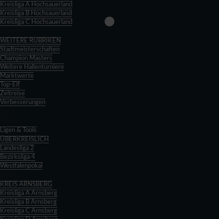
Kreisliga A Hochsauerland
Kreisliga B Hochsauerland
Kreisliga C Hochsauerland
Zurück
WEITERE RUBRIKEN
Stadtmeisterschaften
Champion Masters
Weitere Hallenturniere
Marktwerte
Top-Elf
Zeitreise
Verbesserungen
Zurück
Zurück
Ligen & Tools
ÜBERKREISLICH
Landesliga 2
Bezirksliga 4
Westfalenpokal
Zurück
KREIS ARNSBERG
Kreisliga A Arnsberg
Kreisliga B Arnsberg
Kreisliga C Arnsberg