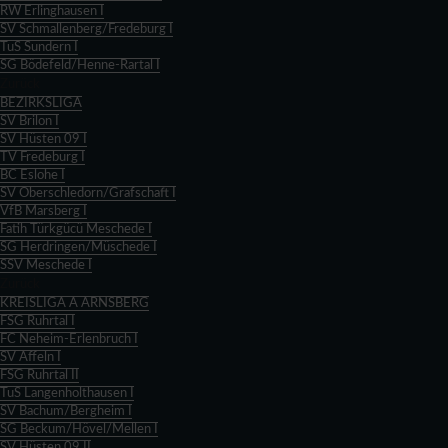
RW Erlinghausen I
SV Schmallenberg/Fredeburg I
TuS Sundern I
SG Bödefeld/Henne-Rartal I
Zurück
BEZIRKSLIGA
SV Brilon I
SV Hüsten 09 I
TV Fredeburg I
BC Eslohe I
SV Oberschledorn/Grafschaft I
VfB Marsberg I
Fatih Türkgücü Meschede I
SG Herdringen/Müschede I
SSV Meschede I
Zurück
KREISLIGA A ARNSBERG
FSG Ruhrtal I
FC Neheim-Erlenbruch I
SV Affeln I
FSG Ruhrtal II
TuS Langenholthausen I
SV Bachum/Bergheim I
SG Beckum/Hövel/Mellen I
SV Hüsten 09 II