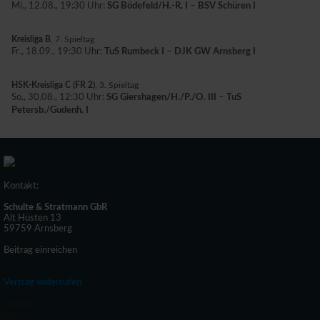
Mi., 12.08., 19:30 Uhr:
SG Bödefeld/H.-R. I
–
BSV Schüren I
Kreisliga B
, 7. Spieltag
Fr., 18.09., 19:30 Uhr:
TuS Rumbeck I
–
DJK GW Arnsberg I
HSK-Kreisliga C (FR 2)
, 3. Spieltag
So., 30.08., 12:30 Uhr:
SG Giershagen/H./P./O. III
–
TuS
Petersb./Gudenh. I
Kontakt:
Schulte & Stratmann GbR
Alt Hüsten 13
59759 Arnsberg
Beitrag einreichen
Vertrag widerrufen
Kontakt
AGN