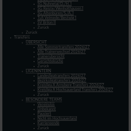
SG Nuhnetal/D./H. I
SG Reiste/Wenholthausen I
SG Altenbüren/S./A. I
TuS Velmede/Bestwig I
SV Brilon II
Zurück
Zurück
Transfers
ÜBERSICHT
Alle Sommertransfers 2026|27
Alle Trainerwechsel 2026|27
Trainerübersicht
Gerüchteküche
Zurück
LIGENINTERN
Landesligatransfers 2026|27
Bezirksligatransfers 2026|27
Kreisliga A Arnsberg Transfers 2026|27
Kreisliga A Hochsauerland Transfers 2026|27
Zurück
BESONDERE TEAMS
Vereinslos
Unbekannt
Pausiert
Nicht im Hochsauerland
Karriereende
Zurück