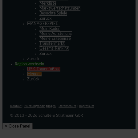
Merkliste
Marktwertschätzungen
Besuchte Spiele
Zurück
MANAGERSPIEL
Mein Kader
Meine Aufstellung
Meine Ergebnisse
Transfermarkt
Gesamt-Ranking
Zurück
Zurück
Region wechseln
HSK-Frauenfußball
Menden
Zurück
Kontakt
|
Nutzungsbedingungen
|
Datenschutz
|
Impressum
© 2013 - 2026 Schulte & Stratmann GbR
× Close Panel