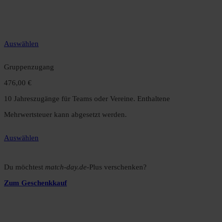
12 Monate unbegrenzter Zugriff auf alle Inhalte. Spare über 15 %
gegenüber dem Monatsabo.
Auswählen
Gruppenzugang
476,00 €
10 Jahreszugänge für Teams oder Vereine. Enthaltene
Mehrwertsteuer kann abgesetzt werden.
Auswählen
Du möchtest
match-day.de
-Plus verschenken?
Zum Geschenkkauf