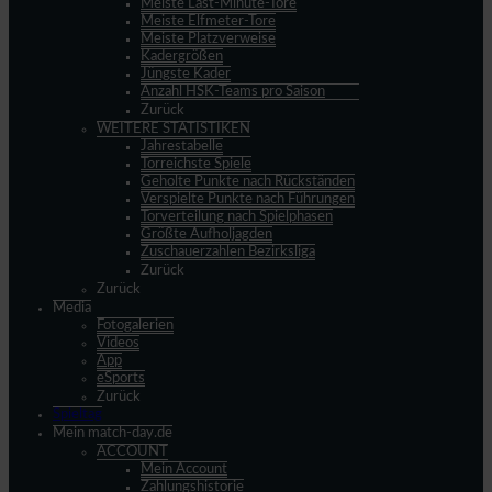
Meiste Last-Minute-Tore
Meiste Elfmeter-Tore
Meiste Platzverweise
Kadergrößen
Jüngste Kader
Anzahl HSK-Teams pro Saison
Zurück
WEITERE STATISTIKEN
Jahrestabelle
Torreichste Spiele
Geholte Punkte nach Rückständen
Verspielte Punkte nach Führungen
Torverteilung nach Spielphasen
Größte Aufholjagden
Zuschauerzahlen Bezirksliga
Zurück
Zurück
Media
Fotogalerien
Videos
App
eSports
Zurück
Spieltag
Mein match-day.de
ACCOUNT
Mein Account
Zahlungshistorie