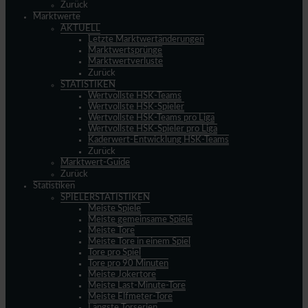
Zurück
Marktwerte
AKTUELL
Letzte Marktwertänderungen
Marktwertsprünge
Marktwertverluste
Zurück
STATISTIKEN
Wertvollste HSK-Teams
Wertvollste HSK-Spieler
Wertvollste HSK-Teams pro Liga
Wertvollste HSK-Spieler pro Liga
Kaderwert-Entwicklung HSK-Teams
Zurück
Marktwert-Guide
Zurück
Statistiken
SPIELERSTATISTIKEN
Meiste Spiele
Meiste gemeinsame Spiele
Meiste Tore
Meiste Tore in einem Spiel
Tore pro Spiel
Tore pro 90 Minuten
Meiste Jokertore
Meiste Last-Minute-Tore
Meiste Elfmeter-Tore
Längste Torserien