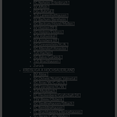
FC Neheim-Erlenbruch I
SV Affeln I
FSG Ruhrtal II
TuS Langenholthausen I
SV Bachum/Bergheim I
SG Beckum/Hövel/Mellen I
SV Hüsten 09 II
SG Holzen/Eisborn I
TuS Voßwinkel I
SV Arnsberg 09 I
SG Grevenstein/H./A. I
SG Allendorf/Amecke I
TuS Hachen I
SG Balve/Garbeck I
TuS Bruchhausen I
Zurück
KREISLIGA A HOCHSAUERLAND
BV Alme I
SG Ostwig/Nuttlar/Valmetal I
SG Arpe/W./C./D./S. I
SG Eversberg/H./W. I
TuS Medebach I
FC Fleckenberg/Grafschaft 04 I
TSV Bigge/Olsberg I
SG Siedlinghausen/Silbach I
FC Remblinghausen I
FC Bruchhausen/Elleringhausen I
SG Berge/Calle/Wallen I