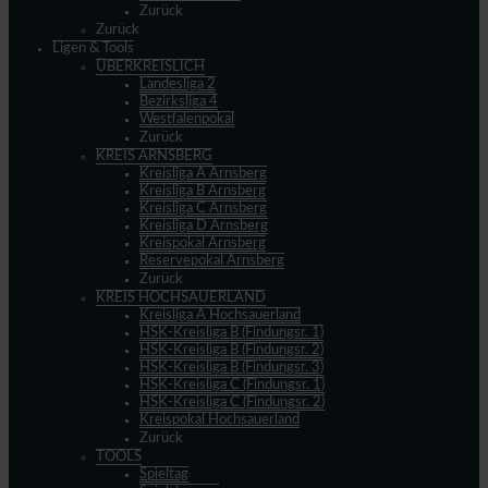
Zurück
Zurück
Ligen & Tools
ÜBERKREISLICH
Landesliga 2
Bezirksliga 4
Westfalenpokal
Zurück
KREIS ARNSBERG
Kreisliga A Arnsberg
Kreisliga B Arnsberg
Kreisliga C Arnsberg
Kreisliga D Arnsberg
Kreispokal Arnsberg
Reservepokal Arnsberg
Zurück
KREIS HOCHSAUERLAND
Kreisliga A Hochsauerland
HSK-Kreisliga B (Findungsr. 1)
HSK-Kreisliga B (Findungsr. 2)
HSK-Kreisliga B (Findungsr. 3)
HSK-Kreisliga C (Findungsr. 1)
HSK-Kreisliga C (Findungsr. 2)
Kreispokal Hochsauerland
Zurück
TOOLS
Spieltag