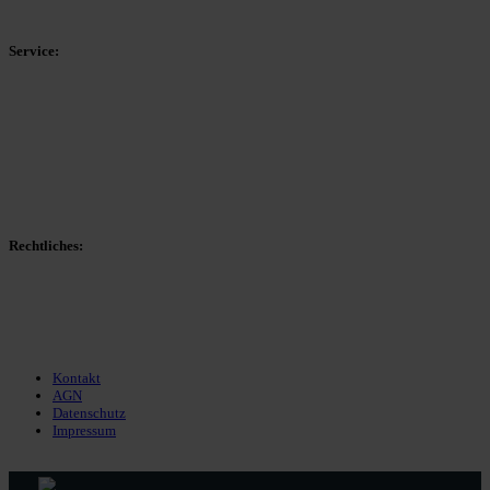
Kreisliga D Arnsberg
Service:
Spieltag
Spielerdatenbank
Transfers
Marktwerte
Statistiken
Gerüchte
Managerspiel
Rechtliches:
Kontakt
Nutzungsbedingungen
Datenschutz
Impressum
Kontakt
AGN
Datenschutz
Impressum
© 2013 - 2026 match-day.de | Die aktuellsten News des Sauerlandfußballs