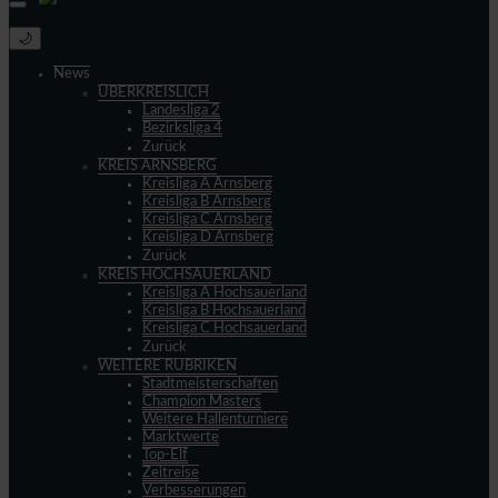
🌙
News
ÜBERKREISLICH
Landesliga 2
Bezirksliga 4
Zurück
KREIS ARNSBERG
Kreisliga A Arnsberg
Kreisliga B Arnsberg
Kreisliga C Arnsberg
Kreisliga D Arnsberg
Zurück
KREIS HOCHSAUERLAND
Kreisliga A Hochsauerland
Kreisliga B Hochsauerland
Kreisliga C Hochsauerland
Zurück
WEITERE RUBRIKEN
Stadtmeisterschaften
Champion Masters
Weitere Hallenturniere
Marktwerte
Top-Elf
Zeitreise
Verbesserungen