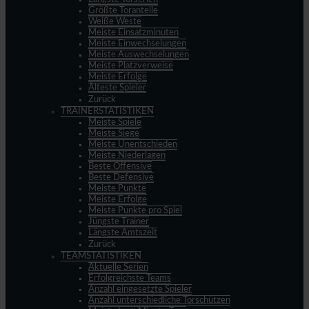
Größte Toranteile
Weiße Weste
Meiste Einsatzminuten
Meiste Einwechselungen
Meiste Auswechselungen
Meiste Platzverweise
Meiste Erfolge
Älteste Spieler
Zurück
TRAINERSTATISTIKEN
Meiste Spiele
Meiste Siege
Meiste Unentschieden
Meiste Niederlagen
Beste Offensive
Beste Defensive
Meiste Punkte
Meiste Erfolge
Meiste Punkte pro Spiel
Jüngste Trainer
Längste Amtszeit
Zurück
TEAMSTATISTIKEN
Aktuelle Serien
Erfolgreichste Teams
Anzahl eingesetzte Spieler
Anzahl unterschiedliche Torschützen