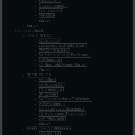
Spielabsagen
Neuansetzungen
Teamvergleich
Merkliste
Zurück
Zurück
Spielerdatenbank
LANDESLIGA
SC Neheim I
SuS Langscheid/Enkhausen I
RW Erlinghausen I
SV Schmallenberg/Fredeburg I
TuS Sundern I
SG Bödefeld/Henne-Rartal I
Zurück
BEZIRKSLIGA
SV Brilon I
SV Hüsten 09 I
TV Fredeburg I
BC Eslohe I
SV Oberschledorn/Grafschaft I
VfB Marsberg I
Fatih Türkgücü Meschede I
SG Herdringen/Müschede I
SSV Meschede I
Zurück
KREISLIGA A ARNSBERG
FSG Ruhrtal I