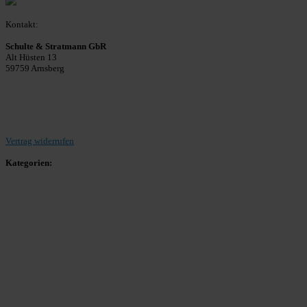
Kontakt:
Schulte & Stratmann GbR
Alt Hüsten 13
59759 Arnsberg
Beitrag einreichen
Vertrag widerrufen
Kategorien:
Allgemein
Landesliga 2
Bezirksliga 4
Kreisliga A Arnsberg
Kreisliga A Hochsauerland
Kreisliga B Arnsberg
Kreisliga B Hochsauerland
Kreisliga C Arnsberg
HSK-Kreisliga C West
HSK-Kreisliga C Ost