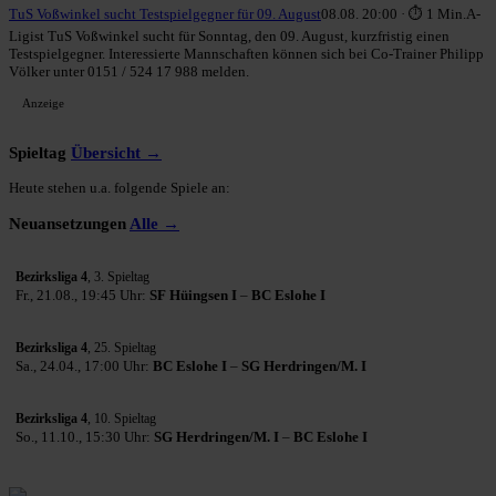
TuS Voßwinkel sucht Testspielgegner für 09. August
08.08. 20:00 · ⏱ 1 Min.
A-
Ligist TuS Voßwinkel sucht für Sonntag, den 09. August, kurzfristig einen
Testspielgegner. Interessierte Mannschaften können sich bei Co-Trainer Philipp
Völker unter 0151 / 524 17 988 melden.
Anzeige
Spieltag
Übersicht →
Heute stehen u.a. folgende Spiele an:
Neuansetzungen
Alle →
Bezirksliga 4
, 3. Spieltag
Fr., 21.08., 19:45 Uhr:
SF Hüingsen I
–
BC Eslohe I
Bezirksliga 4
, 25. Spieltag
Sa., 24.04., 17:00 Uhr:
BC Eslohe I
–
SG Herdringen/M. I
Bezirksliga 4
, 10. Spieltag
So., 11.10., 15:30 Uhr:
SG Herdringen/M. I
–
BC Eslohe I