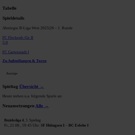
Tabelle
Spieldetails
Abstiegsr. B-Liga West 2025|26 – 1. Runde
FC Fleckenb./Gr. II
5:0
FC Gartenstadt I
Zu Aufstellungen & Toren
Anzeige
Spieltag
Übersicht →
Heute stehen u.a. folgende Spiele an:
Neuansetzungen
Alle →
Bezirksliga 4
, 3. Spieltag
Fr., 21.08., 19:45 Uhr:
SF Hüingsen I
–
BC Eslohe I