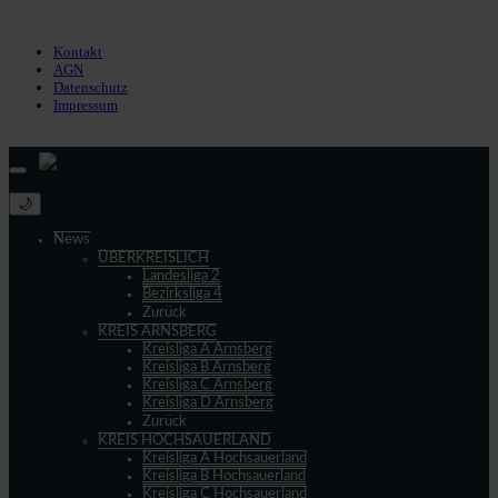
Impressum
Kontakt
AGN
Datenschutz
Impressum
© 2013 - 2026 match-day.de | Die aktuellsten News des Sauerlandfußballs
🌙
News
ÜBERKREISLICH
Landesliga 2
Bezirksliga 4
Zurück
KREIS ARNSBERG
Kreisliga A Arnsberg
Kreisliga B Arnsberg
Kreisliga C Arnsberg
Kreisliga D Arnsberg
Zurück
KREIS HOCHSAUERLAND
Kreisliga A Hochsauerland
Kreisliga B Hochsauerland
Kreisliga C Hochsauerland