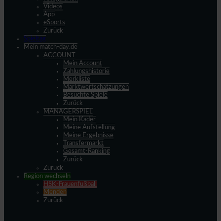
Videos
App
eSports
Zurück
Spieltag
Mein match-day.de
ACCOUNT
Mein Account
Zahlungshistorie
Merkliste
Marktwertschätzungen
Besuchte Spiele
Zurück
MANAGERSPIEL
Mein Kader
Meine Aufstellung
Meine Ergebnisse
Transfermarkt
Gesamt-Ranking
Zurück
Zurück
Region wechseln
HSK-Frauenfußball
Menden
Zurück