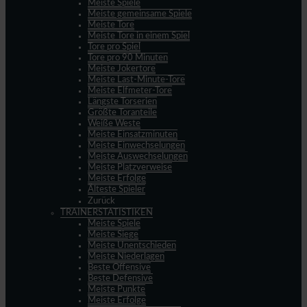
Meiste Spiele
Meiste gemeinsame Spiele
Meiste Tore
Meiste Tore in einem Spiel
Tore pro Spiel
Tore pro 90 Minuten
Meiste Jokertore
Meiste Last-Minute-Tore
Meiste Elfmeter-Tore
Längste Torserien
Größte Toranteile
Weiße Weste
Meiste Einsatzminuten
Meiste Einwechselungen
Meiste Auswechselungen
Meiste Platzverweise
Meiste Erfolge
Älteste Spieler
Zurück
TRAINERSTATISTIKEN
Meiste Spiele
Meiste Siege
Meiste Unentschieden
Meiste Niederlagen
Beste Offensive
Beste Defensive
Meiste Punkte
Meiste Erfolge