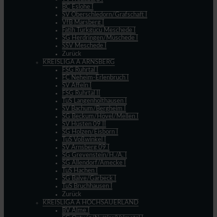
BC Eslohe I
SV Oberschledorn/Grafschaft I
VfB Marsberg I
Fatih Türkgücü Meschede I
SG Herdringen/Müschede I
SSV Meschede I
Zurück
KREISLIGA A ARNSBERG
FSG Ruhrtal I
FC Neheim-Erlenbruch I
SV Affeln I
FSG Ruhrtal II
TuS Langenholthausen I
SV Bachum/Bergheim I
SG Beckum/Hövel/Mellen I
SV Hüsten 09 II
SG Holzen/Eisborn I
TuS Voßwinkel I
SV Arnsberg 09 I
SG Grevenstein/H./A. I
SG Allendorf/Amecke I
TuS Hachen I
SG Balve/Garbeck I
TuS Bruchhausen I
Zurück
KREISLIGA A HOCHSAUERLAND
BV Alme I