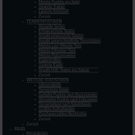
Meiste Punkte pro Spiel
Jüngste Trainer
Längste Amtszeit
Zurück
TEAMSTATISTIKEN
Aktuelle Serien
Erfolgreichste Teams
Anzahl eingesetzte Spieler
Anzahl unterschiedliche Torschützen
Meiste Last-Minute-Tore
Meiste Elfmeter-Tore
Meiste Platzverweise
Kadergrößen
Jüngste Kader
Anzahl HSK-Teams pro Saison
Zurück
WEITERE STATISTIKEN
Jahrestabelle
Torreichste Spiele
Geholte Punkte nach Rückständen
Verspielte Punkte nach Führungen
Torverteilung nach Spielphasen
Größte Aufholjagden
Zuschauerzahlen Bezirksliga
Zurück
Zurück
Media
Fotogalerien