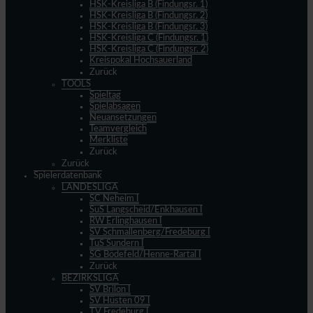
HSK-Kreisliga B (Findungsr. 1)
HSK-Kreisliga B (Findungsr. 2)
HSK-Kreisliga B (Findungsr. 3)
HSK-Kreisliga C (Findungsr. 1)
HSK-Kreisliga C (Findungsr. 2)
Kreispokal Hochsauerland
Zurück
TOOLS
Spieltag
Spielabsagen
Neuansetzungen
Teamvergleich
Merkliste
Zurück
Zurück
Spielerdatenbank
LANDESLIGA
SC Neheim I
SuS Langscheid/Enkhausen I
RW Erlinghausen I
SV Schmallenberg/Fredeburg I
TuS Sundern I
SG Bödefeld/Henne-Rartal I
Zurück
BEZIRKSLIGA
SV Brilon I
SV Hüsten 09 I
TV Fredeburg I