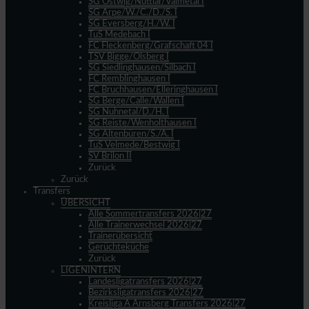
SG Ostwig/Nuttlar/Valmetal I
SG Arpe/W./C./D./S. I
SG Eversberg/H./W. I
TuS Medebach I
FC Fleckenberg/Grafschaft 04 I
TSV Bigge/Olsberg I
SG Siedlinghausen/Silbach I
FC Remblinghausen I
FC Bruchhausen/Elleringhausen I
SG Berge/Calle/Wallen I
SG Nuhnetal/D./H. I
SG Reiste/Wenholthausen I
SG Altenbüren/S./A. I
TuS Velmede/Bestwig I
SV Brilon II
Zurück
Zurück
Transfers
ÜBERSICHT
Alle Sommertransfers 2026|27
Alle Trainerwechsel 2026|27
Trainerübersicht
Gerüchteküche
Zurück
LIGENINTERN
Landesligatransfers 2026|27
Bezirksligatransfers 2026|27
Kreisliga A Arnsberg Transfers 2026|27