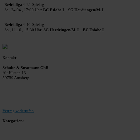
Bezirksliga 4
, 25. Spieltag
Sa., 24.04., 17:00 Uhr:
BC Eslohe I
–
SG Herdringen/M. I
Bezirksliga 4
, 10. Spieltag
So., 11.10., 15:30 Uhr:
SG Herdringen/M. I
–
BC Eslohe I
Kontakt:
Schulte & Stratmann GbR
Alt Hüsten 13
59759 Arnsberg
Beitrag einreichen
Vertrag widerrufen
Kategorien:
Allgemein
Landesliga 2