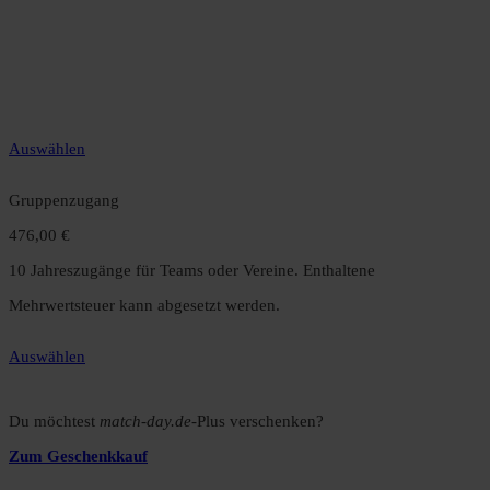
49,99 €
12 Monate unbegrenzter Zugriff auf alle Inhalte. Spare über 15 %
gegenüber dem Monatsabo.
Auswählen
Gruppenzugang
476,00 €
10 Jahreszugänge für Teams oder Vereine. Enthaltene
Mehrwertsteuer kann abgesetzt werden.
Auswählen
Du möchtest
match-day.de
-Plus verschenken?
Zum Geschenkkauf