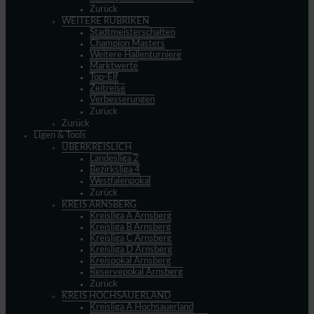
Zurück
WEITERE RUBRIKEN
Stadtmeisterschaften
Champion Masters
Weitere Hallenturniere
Marktwerte
Top-Elf
Zeitreise
Verbesserungen
Zurück
Zurück
Ligen & Tools
ÜBERKREISLICH
Landesliga 2
Bezirksliga 4
Westfalenpokal
Zurück
KREIS ARNSBERG
Kreisliga A Arnsberg
Kreisliga B Arnsberg
Kreisliga C Arnsberg
Kreisliga D Arnsberg
Kreispokal Arnsberg
Reservepokal Arnsberg
Zurück
KREIS HOCHSAUERLAND
Kreisliga A Hochsauerland