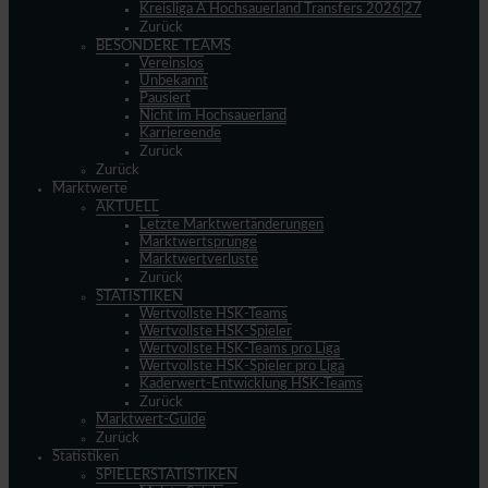
Kreisliga A Hochsauerland Transfers 2026|27
Zurück
BESONDERE TEAMS
Vereinslos
Unbekannt
Pausiert
Nicht im Hochsauerland
Karriereende
Zurück
Zurück
Marktwerte
AKTUELL
Letzte Marktwertänderungen
Marktwertsprünge
Marktwertverluste
Zurück
STATISTIKEN
Wertvollste HSK-Teams
Wertvollste HSK-Spieler
Wertvollste HSK-Teams pro Liga
Wertvollste HSK-Spieler pro Liga
Kaderwert-Entwicklung HSK-Teams
Zurück
Marktwert-Guide
Zurück
Statistiken
SPIELERSTATISTIKEN