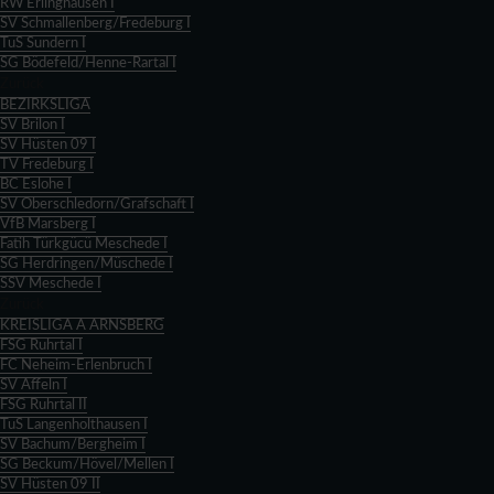
RW Erlinghausen I
SV Schmallenberg/Fredeburg I
TuS Sundern I
SG Bödefeld/Henne-Rartal I
Zurück
BEZIRKSLIGA
SV Brilon I
SV Hüsten 09 I
TV Fredeburg I
BC Eslohe I
SV Oberschledorn/Grafschaft I
VfB Marsberg I
Fatih Türkgücü Meschede I
SG Herdringen/Müschede I
SSV Meschede I
Zurück
KREISLIGA A ARNSBERG
FSG Ruhrtal I
FC Neheim-Erlenbruch I
SV Affeln I
FSG Ruhrtal II
TuS Langenholthausen I
SV Bachum/Bergheim I
SG Beckum/Hövel/Mellen I
SV Hüsten 09 II