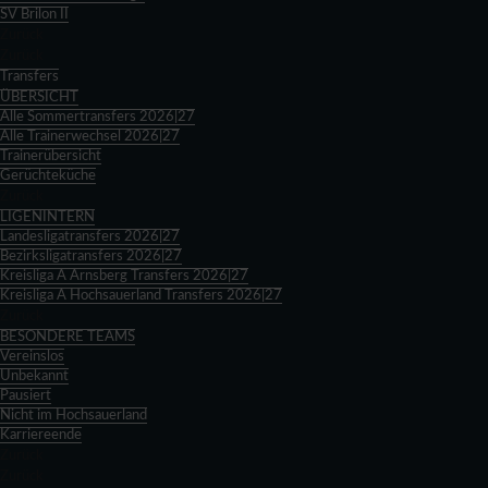
SV Brilon II
Zurück
Zurück
Transfers
ÜBERSICHT
Alle Sommertransfers 2026|27
Alle Trainerwechsel 2026|27
Trainerübersicht
Gerüchteküche
Zurück
LIGENINTERN
Landesligatransfers 2026|27
Bezirksligatransfers 2026|27
Kreisliga A Arnsberg Transfers 2026|27
Kreisliga A Hochsauerland Transfers 2026|27
Zurück
BESONDERE TEAMS
Vereinslos
Unbekannt
Pausiert
Nicht im Hochsauerland
Karriereende
Zurück
Zurück