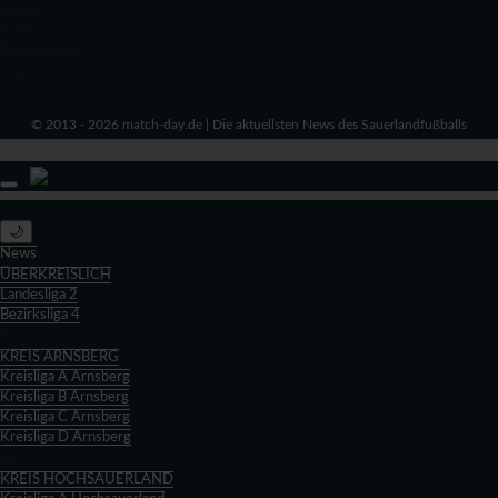
Kontakt
AGN
Datenschutz
Impressum
© 2013 - 2026 match-day.de | Die aktuellsten News des Sauerlandfußballs
🌙
News
ÜBERKREISLICH
Landesliga 2
Bezirksliga 4
Zurück
KREIS ARNSBERG
Kreisliga A Arnsberg
Kreisliga B Arnsberg
Kreisliga C Arnsberg
Kreisliga D Arnsberg
Zurück
KREIS HOCHSAUERLAND