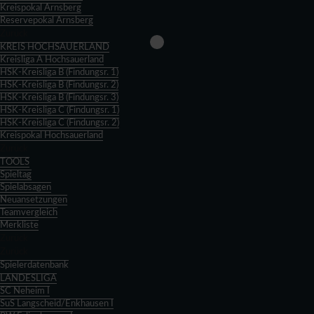
Kreispokal Arnsberg
Reservepokal Arnsberg
Zurück
KREIS HOCHSAUERLAND
Kreisliga A Hochsauerland
HSK-Kreisliga B (Findungsr. 1)
HSK-Kreisliga B (Findungsr. 2)
HSK-Kreisliga B (Findungsr. 3)
HSK-Kreisliga C (Findungsr. 1)
HSK-Kreisliga C (Findungsr. 2)
Kreispokal Hochsauerland
Zurück
TOOLS
Spieltag
Spielabsagen
Neuansetzungen
Teamvergleich
Merkliste
Zurück
Zurück
Spielerdatenbank
LANDESLIGA
SC Neheim I
SuS Langscheid/Enkhausen I