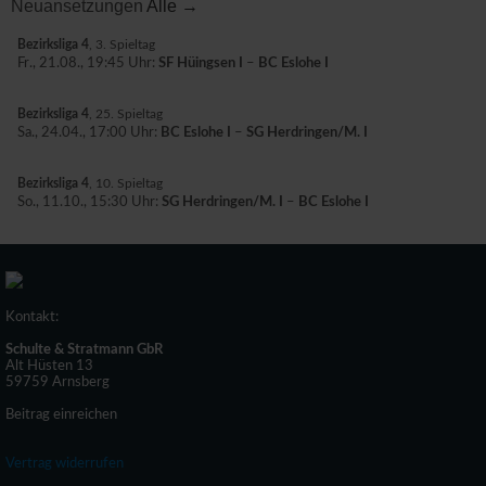
Neuansetzungen
Alle →
Bezirksliga 4
, 3. Spieltag
Fr., 21.08., 19:45 Uhr:
SF Hüingsen I
–
BC Eslohe I
Bezirksliga 4
, 25. Spieltag
Sa., 24.04., 17:00 Uhr:
BC Eslohe I
–
SG Herdringen/M. I
Bezirksliga 4
, 10. Spieltag
So., 11.10., 15:30 Uhr:
SG Herdringen/M. I
–
BC Eslohe I
Kontakt:
Schulte & Stratmann GbR
Alt Hüsten 13
59759 Arnsberg
Beitrag einreichen
Vertrag widerrufen