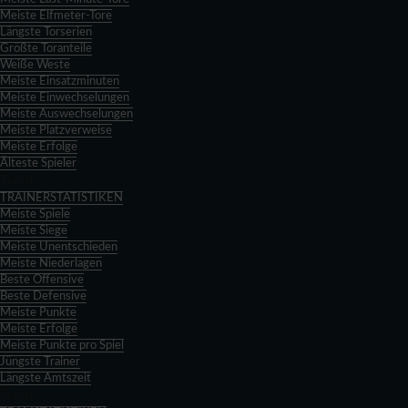
Meiste Elfmeter-Tore
Längste Torserien
Größte Toranteile
Weiße Weste
Meiste Einsatzminuten
Meiste Einwechselungen
Meiste Auswechselungen
Meiste Platzverweise
Meiste Erfolge
Älteste Spieler
Zurück
TRAINERSTATISTIKEN
Meiste Spiele
Meiste Siege
Meiste Unentschieden
Meiste Niederlagen
Beste Offensive
Beste Defensive
Meiste Punkte
Meiste Erfolge
Meiste Punkte pro Spiel
Jüngste Trainer
Längste Amtszeit
Zurück