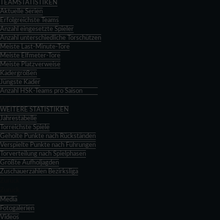
TEAMSTATISTIKEN
Aktuelle Serien
Erfolgreichste Teams
Anzahl eingesetzte Spieler
Anzahl unterschiedliche Torschützen
Meiste Last-Minute-Tore
Meiste Elfmeter-Tore
Meiste Platzverweise
Kadergrößen
Jüngste Kader
Anzahl HSK-Teams pro Saison
Zurück
WEITERE STATISTIKEN
Jahrestabelle
Torreichste Spiele
Geholte Punkte nach Rückständen
Verspielte Punkte nach Führungen
Torverteilung nach Spielphasen
Größte Aufholjagden
Zuschauerzahlen Bezirksliga
Zurück
Zurück
Media
Fotogalerien
Videos