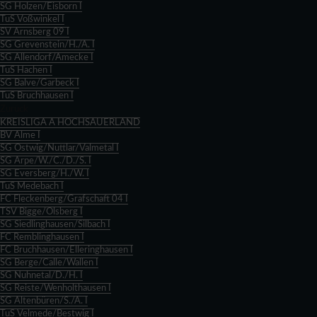
SG Holzen/Eisborn I
TuS Voßwinkel I
SV Arnsberg 09 I
SG Grevenstein/H./A. I
SG Allendorf/Amecke I
TuS Hachen I
SG Balve/Garbeck I
TuS Bruchhausen I
Zurück
KREISLIGA A HOCHSAUERLAND
BV Alme I
SG Ostwig/Nuttlar/Valmetal I
SG Arpe/W./C./D./S. I
SG Eversberg/H./W. I
TuS Medebach I
FC Fleckenberg/Grafschaft 04 I
TSV Bigge/Olsberg I
SG Siedlinghausen/Silbach I
FC Remblinghausen I
FC Bruchhausen/Elleringhausen I
SG Berge/Calle/Wallen I
SG Nuhnetal/D./H. I
SG Reiste/Wenholthausen I
SG Altenbüren/S./A. I
TuS Velmede/Bestwig I