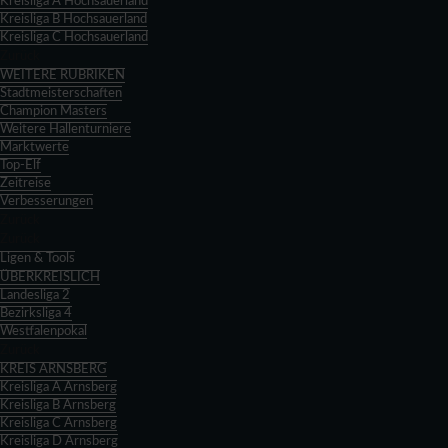
Kreisliga A Hochsauerland
Kreisliga B Hochsauerland
Kreisliga C Hochsauerland
Zurück
WEITERE RUBRIKEN
Stadtmeisterschaften
Champion Masters
Weitere Hallenturniere
Marktwerte
Top-Elf
Zeitreise
Verbesserungen
Zurück
Zurück
Ligen & Tools
ÜBERKREISLICH
Landesliga 2
Bezirksliga 4
Westfalenpokal
Zurück
KREIS ARNSBERG
Kreisliga A Arnsberg
Kreisliga B Arnsberg
Kreisliga C Arnsberg
Kreisliga D Arnsberg