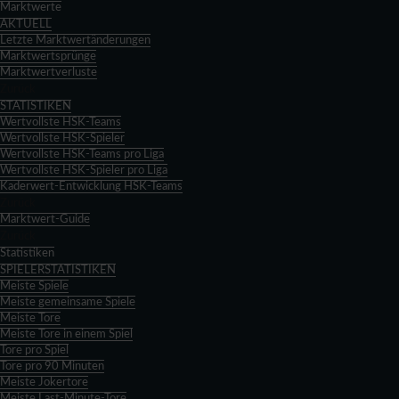
Marktwerte
AKTUELL
Letzte Marktwertänderungen
Marktwertsprünge
Marktwertverluste
Zurück
STATISTIKEN
Wertvollste HSK-Teams
Wertvollste HSK-Spieler
Wertvollste HSK-Teams pro Liga
Wertvollste HSK-Spieler pro Liga
Kaderwert-Entwicklung HSK-Teams
Zurück
Marktwert-Guide
Zurück
Statistiken
SPIELERSTATISTIKEN
Meiste Spiele
Meiste gemeinsame Spiele
Meiste Tore
Meiste Tore in einem Spiel
Tore pro Spiel
Tore pro 90 Minuten
Meiste Jokertore
Meiste Last-Minute-Tore